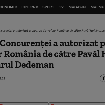
CONOMIE
EXTERNE
SPORT
TV
MAGAZIN
MAI MU
oncurenței a autorizat preluarea Carrefour România de către Pavăl Holding, p
 Concurenței a autorizat 
 România de către Pavăl 
arul Dedeman
2:12