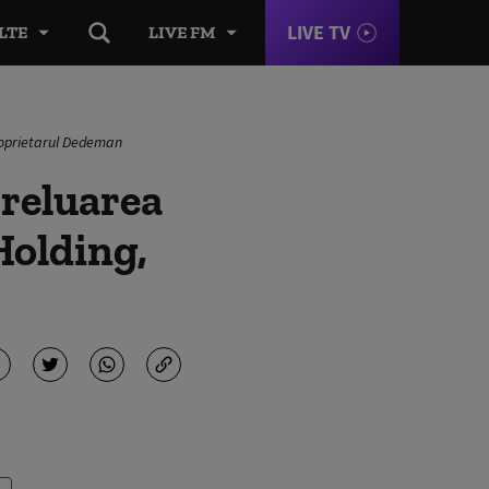
LIVE TV
LTE
LIVE FM
roprietarul Dedeman
preluarea
Holding,