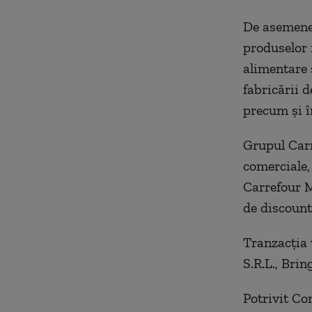
De asemenea
produselor 
alimentare ș
fabricării d
precum și în
Grupul Carr
comerciale,
Carrefour 
de discount
Tranzacția 
S.R.L., Bri
Potrivit Con