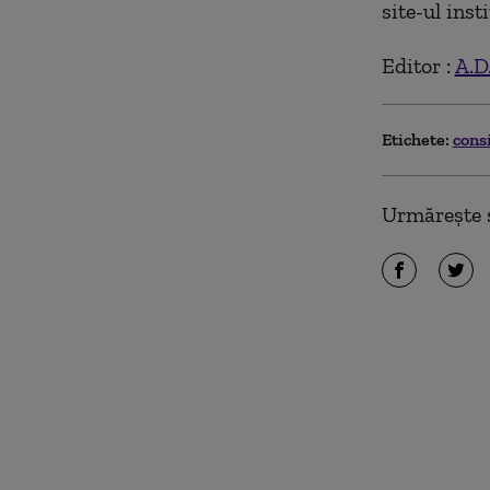
site-ul inst
Editor :
A.D
Etichete:
cons
Urmărește ș