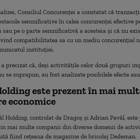
alizei, Consiliul Concurenței a constatat că tranzacți
bstacole semnificative în calea concurenței efective p
sau pe o parte semnificativă a acesteia și că nu exis
ivind compatibilitatea sa cu un mediu concurențial n
unicatul instituției.
a precizat că, deși activitățile celor două grupuri im
u se suprapun, au fost analizate posibilele efecte asu
Holding este prezent în mai mult
re economice
l Holding, controlat de Dragoș și Adrian Pavăl, este 
n mai multe companii din diverse domenii de activit
tă fiind rețeaua de magazine de bricolaj Dedeman.