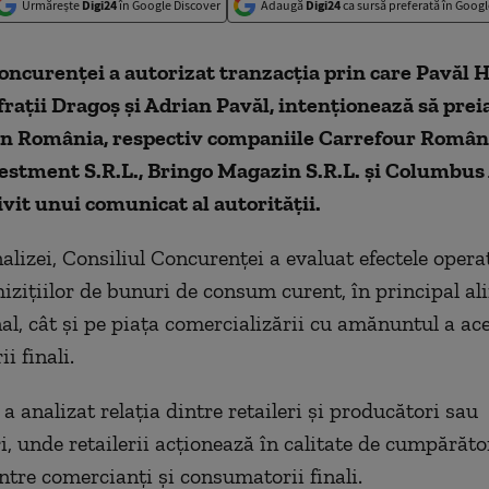
Urmărește
Digi24
în Google Discover
Adaugă
Digi24
ca sursă preferată în Googl
oncurenței a autorizat tranzacția prin care Pavăl H
frații Dragoș și Adrian Pavăl, intenționează să prei
în România, respectiv companiile Carrefour Români
estment S.R.L., Bringo Magazin S.R.L. și Columbus
rivit unui comunicat al autorității.
alizei, Consiliul Concurenței a evaluat efectele opera
hizițiilor de bunuri de consum curent, în principal al
nal, cât și pe piața comercializării cu amănuntul a ac
i finali.
a analizat relația dintre retaileri și producători sau
ri, unde retailerii acționează în calitate de cumpărăt
intre comercianți și consumatorii finali.