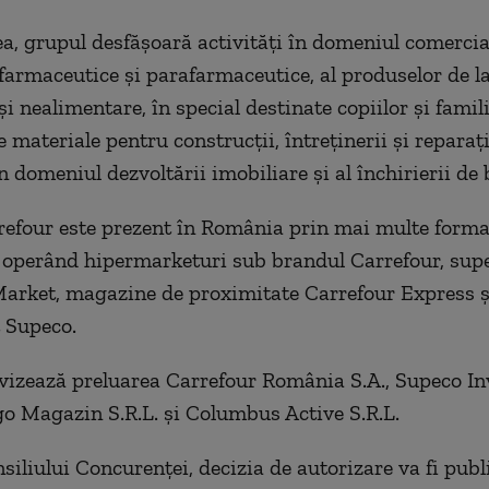
, grupul desfășoară activități în domeniul comercial
farmaceutice și parafarmaceutice, al produselor de 
i nealimentare, în special destinate copiilor și familii
e materiale pentru construcții, întreținerii și reparați
 domeniul dezvoltării imobiliare și al închirierii de 
efour este prezent în România prin mai multe forma
 operând hipermarketuri sub brandul Carrefour, sup
Market, magazine de proximitate Carrefour Express 
 Supeco.
vizează preluarea Carrefour România S.A., Supeco I
ngo Magazin S.R.L. și Columbus Active S.R.L.
siliului Concurenței, decizia de autorizare va fi publ