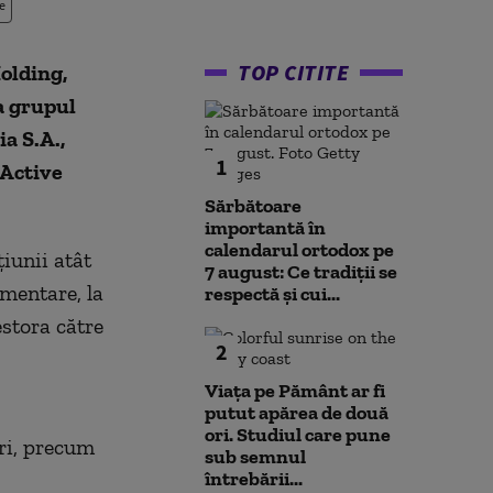
e
TOP CITITE
olding,
a grupul
a S.A.,
1
 Active
Sărbătoare
importantă în
calendarul ortodox pe
țiunii atât
7 august: Ce tradiții se
imentare, la
respectă și cui...
estora către
2
Viața pe Pământ ar fi
putut apărea de două
ori. Studiul care pune
ori, precum
sub semnul
întrebării...