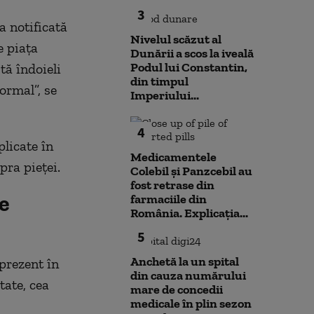
3
a notificată
Nivelul scăzut al
e piața
Dunării a scos la iveală
Podul lui Constantin,
tă îndoieli
din timpul
ormal”, se
Imperiului...
4
plicate în
Medicamentele
pra pieței.
Colebil și Panzcebil au
fost retrase din
e
farmaciile din
România. Explicația...
5
Anchetă la un spital
prezent în
din cauza numărului
ate, cea
mare de concedii
medicale în plin sezon