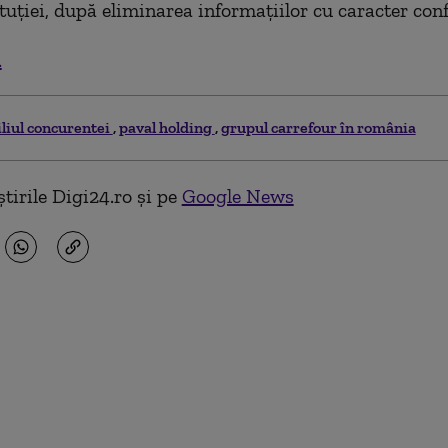
ituției, după eliminarea informațiilor cu caracter conf
.
iliul concurentei
paval holding
grupul carrefour în românia
tirile Digi24.ro și pe
Google News