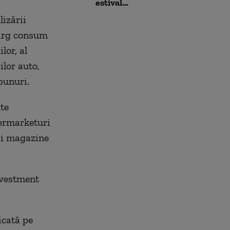
estival...
izării
larg consum
lor, al
ilor auto,
bunuri.
te
ermarketuri
și magazine
nvestment
icată pe