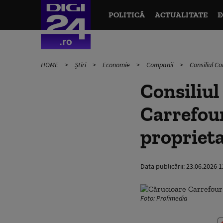
POLITICĂ
ACTUALITATE
E
HOME
Știri
Economie
Companii
Consiliul C
Consiliul
Carrefour
propriet
Data publicării:
23.06.2026 1
Foto: Profimedia