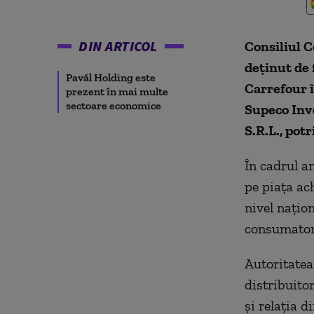
DIN ARTICOL
Consiliul C
deținut de 
Pavăl Holding este
Carrefour 
prezent în mai multe
sectoare economice
Supeco Inv
S.R.L., pot
În cadrul an
pe piața ac
nivel națio
consumatori
Autoritatea 
distribuito
și relația d