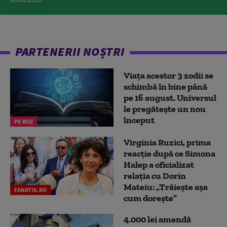
PARTENERII NOȘTRI
Viața acestor 3 zodii se
schimbă în bine până
pe 16 august. Universul
le pregătește un nou
început
PE ROZ
Virginia Ruzici, prima
reacție după ce Simona
Halep a oficializat
relația cu Dorin
Mateiu: „Trăiește așa
FANATIK.RO
cum dorește”
4.000 lei amendă