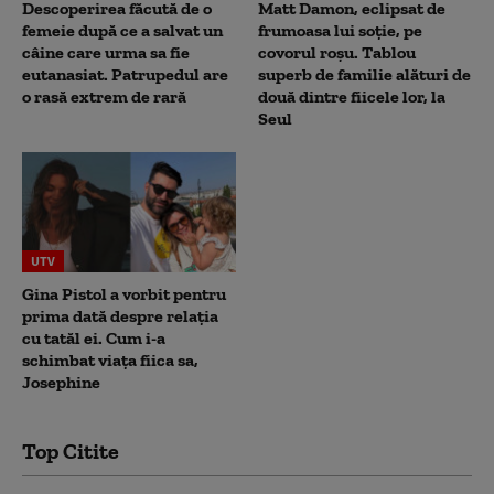
Descoperirea făcută de o
Matt Damon, eclipsat de
femeie după ce a salvat un
frumoasa lui soție, pe
câine care urma sa fie
covorul roșu. Tablou
eutanasiat. Patrupedul are
superb de familie alături de
o rasă extrem de rară
două dintre fiicele lor, la
Seul
UTV
Gina Pistol a vorbit pentru
prima dată despre relația
cu tatăl ei. Cum i-a
schimbat viața fiica sa,
Josephine
Top Citite