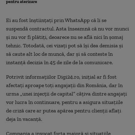
pentru aterizare
Ei au fost înștiințați prin WhatsApp că li se
suspendă contractul. Asta înseamnă că nu vor munci
și nu vor fi plătiți, deoarece nu se află nici în șomaj
tehnic. Totodată, cei vizați pot să își dea demisia și
să caute alt loc de muncă, dar și să conteste în
instanță decizia în 45 de zile de la comunicare.
Potrivit informațiilor Digi24.ro, inițial ar fi fost
afectați aproape toți angajații din România, dar în
urma „unei injecții de capital” câțiva dintre angajați
vor lucra în continuare, pentru a asigura situațiile
de criză care ar putea apărea pentru clienții aflați
deja în vacanță.
Compania a invocat forța majoră și situațiile