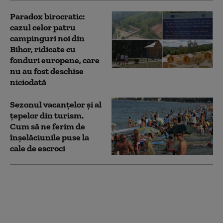
Paradox birocratic:
cazul celor patru
campinguri noi din
Bihor, ridicate cu
fonduri europene, care
nu au fost deschise
niciodată
Sezonul vacanțelor și al
țepelor din turism.
Cum să ne ferim de
înșelăciunile puse la
cale de escroci
Cea mai îngustă stradă
din România va fi
restaurată. Primăria a
obținut acordul