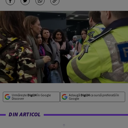
Urmărește
Digi24
în Google
Adaugă
Digi24
ca sursă preferată în
Discover
Google
DIN ARTICOL