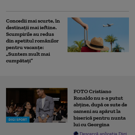
proprietarilor din zonă
Concedii mai scurte, în
destinații mai ieftine.
Scumpirile au redus
din apetitul românilor
pentru vacanțe:
„Suntem mult mai
cumpătați”
FOTO Cristiano
Ronaldo nu s-a putut
abține, după ce sute de
oameni au apărut la
biserică pentru nunta
DIGI SPORT
lui cu Georgina
Descarcă aplicația Digi