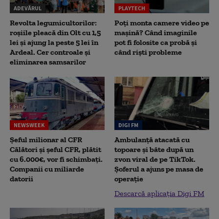
ADEVĂRUL
PLAYTECH
Revolta legumicultorilor:
Poți monta camere video pe
roșiile pleacă din Olt cu 1,5
mașină? Când imaginile
lei și ajung la peste 5 lei în
pot fi folosite ca probă și
Ardeal. Cer controale și
când riști probleme
eliminarea samsarilor
NEWSWEEK
DIGI FM
Șeful milionar al CFR
Ambulanță atacată cu
Călători și șeful CFR, plătit
topoare și bâte după un
cu 6.000€, vor fi schimbați.
zvon viral de pe TikTok.
Companii cu miliarde
Șoferul a ajuns pe masa de
datorii
operație
Descarcă aplicația Digi FM