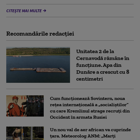
CITEȘTE MAI MULTE
Recomandările redacţiei
Unitatea 2 de la
Cernavodă rămâne în
funcțiune. Apa din
Dunăre a crescut cu 8
centimetri
Cum funcționează Sovintern, noua
rețea internațională a „socialiștilor”
cu care Kremlinul atrage recruți din
Occident în armata Rusiei
Un nou val de aer african va cuprinde
țara. Meteorolog ANM: „Marți