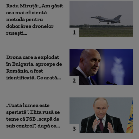
Radu Miruță: „Am găsit
cea mai eficientă
metodă pentru
doborârea dronelor
1
rusești...
Drona care a explodat
în Bulgaria, aproape de
România, a fost
identificată. Ce arată...
2
„Toată lumea este
speriată”. Elita rusă se
teme că FSB „scapă de
sub control”, după ce...
3