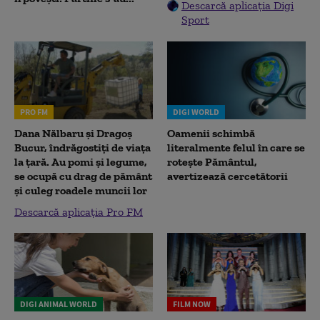
Descarcă aplicația Digi
Sport
PRO FM
DIGI WORLD
Dana Nălbaru și Dragoș
Oamenii schimbă
Bucur, îndrăgostiți de viața
literalmente felul în care se
la țară. Au pomi și legume,
rotește Pământul,
se ocupă cu drag de pământ
avertizează cercetătorii
și culeg roadele muncii lor
Descarcă aplicația Pro FM
DIGI ANIMAL WORLD
FILM NOW