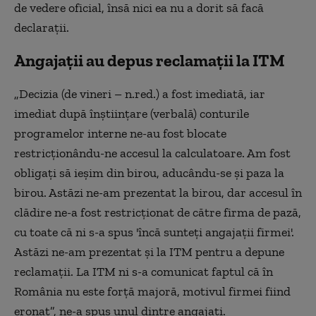
de vedere oficial, însă nici ea nu a dorit să facă
declarații.
Angajații au depus reclamații la ITM
„Decizia (de vineri – n.red.) a fost imediată, iar
imediat după înștiințare (verbală) conturile
programelor interne ne-au fost blocate
restricționându-ne accesul la calculatoare. Am fost
obligați să ieșim din birou, aducându-se și paza la
birou. Astăzi ne-am prezentat la birou, dar accesul în
clădire ne-a fost restricționat de către firma de pază,
cu toate că ni s-a spus 'încă sunteți angajații firmei'.
Astăzi ne-am prezentat și la ITM pentru a depune
reclamații. La ITM ni s-a comunicat faptul că în
România nu este forță majoră, motivul firmei fiind
eronat”, ne-a spus unul dintre angajați.