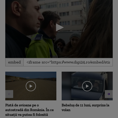
0
embed
seconds
of
1
minute,
23
seconds
Pistă de avioane pe o
Bebeluș de 11 luni, surprins la
autostradă din România. În ce
volan
situații va putea fi folosită