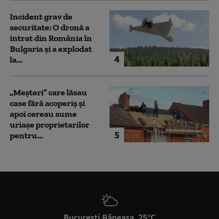
Incident grav de
securitate: O dronă a
intrat din România în
Bulgaria şi a explodat
4
la...
„Meșteri” care lăsau
case fără acoperiș și
apoi cereau sume
uriașe proprietarilor
5
pentru...
București Băneasa, 25°C