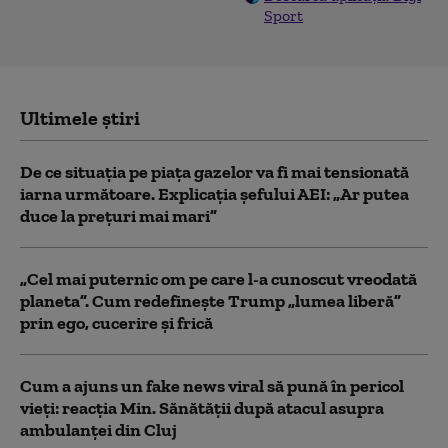
Sport
Ultimele știri
De ce situaţia pe piaţa gazelor va fi mai tensionată
iarna următoare. Explicația șefului AEI: „Ar putea
duce la preţuri mai mari”
„Cel mai puternic om pe care l-a cunoscut vreodată
planeta”. Cum redefinește Trump „lumea liberă”
prin ego, cucerire și frică
Cum a ajuns un fake news viral să pună în pericol
vieți: reacția Min. Sănătății după atacul asupra
ambulanței din Cluj