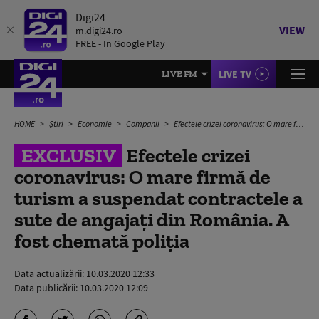
Digi24
VIEW
m.digi24.ro
FREE - In Google Play
LIVE TV
LIVE FM
HOME
Știri
Economie
Companii
Efectele crizei coronavirus: O mare firmă de turism a suspendat contractele a sute de angajați din România. A fost chemată poliția
EXCLUSIV
Efectele crizei
coronavirus: O mare firmă de
turism a suspendat contractele a
sute de angajați din România. A
fost chemată poliția
Data actualizării:
10.03.2020 12:33
Data publicării:
10.03.2020 12:09