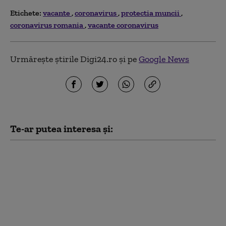
Etichete:
vacante
coronavirus
protectia muncii
coronavirus romania
vacante coronavirus
Urmărește știrile Digi24.ro și pe
Google News
Te-ar putea interesa și:
Băile Felix, la un pas de
criză: cel mai slab
sezon turistic de după
pandemie. Multe
dintre pensiuni au fost
scoase deja la vânzare