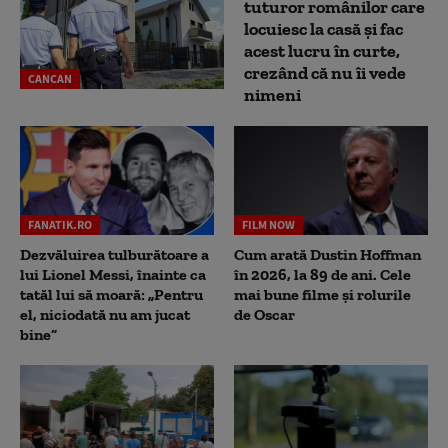
tuturor românilor care
locuiesc la casă și fac
acest lucru în curte,
crezând că nu îi vede
CANCAN
nimeni
FANATIK.RO
FILM NOW
Dezvăluirea tulburătoare a
Cum arată Dustin Hoffman
lui Lionel Messi, înainte ca
în 2026, la 89 de ani. Cele
tatăl lui să moară: „Pentru
mai bune filme și rolurile
el, niciodată nu am jucat
de Oscar
bine”