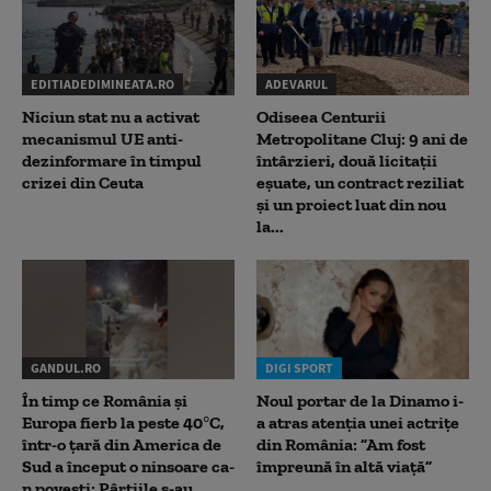
EDITIADEDIMINEATA.RO
ADEVARUL
Niciun stat nu a activat
Odiseea Centurii
mecanismul UE anti-
Metropolitane Cluj: 9 ani de
dezinformare în timpul
întârzieri, două licitații
crizei din Ceuta
eșuate, un contract reziliat
și un proiect luat din nou
la...
GANDUL.RO
DIGI SPORT
În timp ce România și
Noul portar de la Dinamo i-
Europa fierb la peste 40°C,
a atras atenția unei actrițe
într-o țară din America de
din România: ”Am fost
Sud a început o ninsoare ca-
împreună în altă viață”
n povești: Pârtiile s-au...