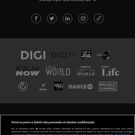
TERMENI ȘI CONDIȚII
POLITICA DE CONFIDENȚIALITATE
Nouă ne pasă ca datele tale personale să rămână confidențiale
Noi și partenerii noștri
30
stocăm și/sau accesăm informații pe dispozitivul dvs., precum identificatorii cookie unici pentru
prelucrarea datelor cu caracter personal. Puteți accepta sau gestiona alegerile dvs. făcând clic mai jos sau în orice moment, pe pagina
ABONARE DIGI TV
cu politica de confidențialitate. Aceste alegeri vor fi raportate partenerilor noștri și nu vă vor afecta navigarea.
Mai multe detalii