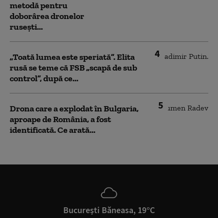
metodă pentru
doborârea dronelor
rusești...
4
„Toată lumea este speriată”. Elita
rusă se teme că FSB „scapă de sub
control”, după ce...
5
Drona care a explodat în Bulgaria,
aproape de România, a fost
identificată. Ce arată...
București Băneasa, 19°C