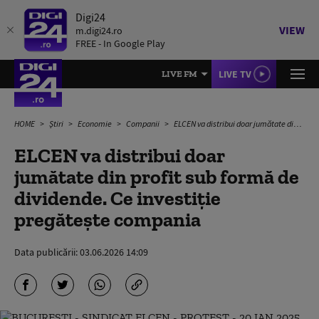
Digi24
VIEW
m.digi24.ro
FREE - In Google Play
LIVE TV
LIVE FM
HOME
Știri
Economie
Companii
ELCEN va distribui doar jumătate din profit sub formă de dividende. Ce investiție pregătește compania
ELCEN va distribui doar
jumătate din profit sub formă de
dividende. Ce investiție
pregătește compania
Data publicării:
03.06.2026 14:09