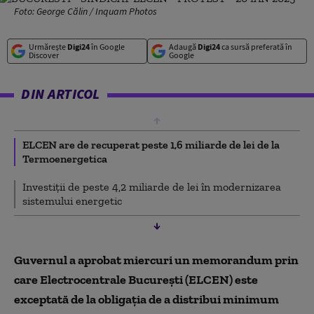
Foto: George Călin / Inquam Photos
Urmărește
Digi24
în Google
Adaugă
Digi24
ca sursă preferată în
Discover
Google
DIN ARTICOL
ELCEN are de recuperat peste 1,6 miliarde de lei de la
Termoenergetica
Investiții de peste 4,2 miliarde de lei în modernizarea
sistemului energetic
Guvernul a aprobat miercuri un memorandum prin
care Electrocentrale București (ELCEN) este
exceptată de la obligația de a distribui minimum