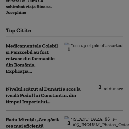
cu tatăl ei. Cum i-a
schimbat viața fiica sa,
Josephine
Top Citite
Medicamentele Colebil
1
și Panzcebil au fost
retrase din farmaciile
din România.
Explicația...
2
Nivelul scăzut al Dunării a scos la
iveală Podul lui Constantin, din
timpul Imperiului...
Radu Miruță: „Am găsit
3
cea mai eficientă