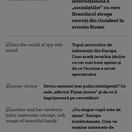
internațională a
„socialiștilor” cu care
Kremlinul atrage
recruți din Occident în
armata Rusiei
Topul serviciilor de
informații din Europa.
Cum arată ierarhia țărilor
cu cei mai buni spioni și
de ce Ucraina a urcat
spectaculos
Devin oamenii mai puțin inteligenți? Ce
este „efectul Flynn invers” și de ce îi
îngrijorează pe cercetători
„Un singur copil este de
ajuns”. Europa
îmbătrânește. Cine va
susține sistemele de