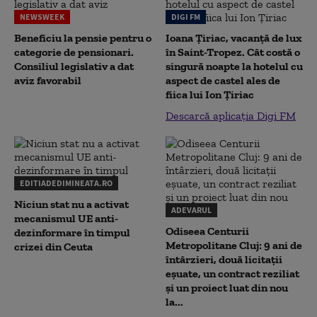
NEWSWEEK
DIGI FM
Beneficiu la pensie pentru o
Ioana Țiriac, vacanță de lux
categorie de pensionari.
în Saint-Tropez. Cât costă o
Consiliul legislativ a dat
singură noapte la hotelul cu
aviz favorabil
aspect de castel ales de
fiica lui Ion Țiriac
Descarcă aplicația Digi FM
EDITIADEDIMINEATA.RO
Niciun stat nu a activat
ADEVARUL
mecanismul UE anti-
Odiseea Centurii
dezinformare în timpul
Metropolitane Cluj: 9 ani de
crizei din Ceuta
întârzieri, două licitații
eșuate, un contract reziliat
și un proiect luat din nou
la...