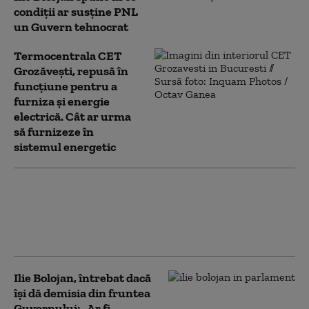
condiții ar susține PNL
un Guvern tehnocrat
Termocentrala CET
Grozăveşti, repusă în
funcțiune pentru a
furniza și energie
electrică. Cât ar urma
să furnizeze în
sistemul energetic
Grindeanu invocă două variante
de Guvern cu „șanse mari să
treacă” până la finalul verii:
„Voturile o să fie la limită”
Ilie Bolojan, întrebat dacă
își dă demisia din fruntea
Guvernului: „Ar fi