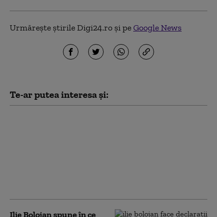
Urmărește știrile Digi24.ro și pe
Google News
Te-ar putea interesa și:
Elcen a oprit CET
Grozăveşti, din cauza
caniculei. „Locuitorii
Capitalei nu sunt
afectați: apa caldă
menajeră este
asigurată”
Ilie Bolojan spune în ce