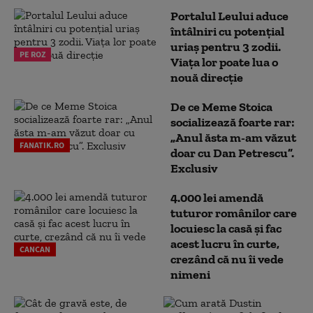
Portalul Leului aduce
întâlniri cu potențial
uriaș pentru 3 zodii.
PE ROZ
Viața lor poate lua o
nouă direcție
De ce Meme Stoica
socializează foarte rar:
„Anul ăsta m-am văzut
FANATIK.RO
doar cu Dan Petrescu”.
Exclusiv
4.000 lei amendă
tuturor românilor care
locuiesc la casă și fac
acest lucru în curte,
CANCAN
crezând că nu îi vede
nimeni