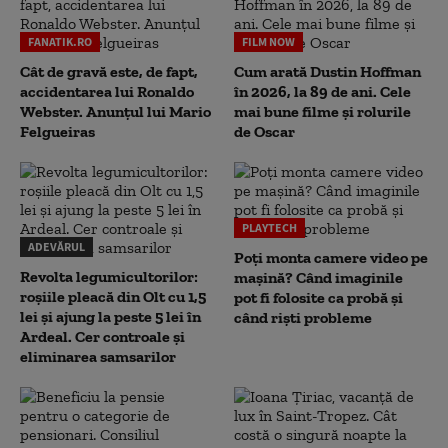
FANATIK.RO
FILM NOW
Cât de gravă este, de fapt,
Cum arată Dustin Hoffman
accidentarea lui Ronaldo
în 2026, la 89 de ani. Cele
Webster. Anunțul lui Mario
mai bune filme și rolurile
Felgueiras
de Oscar
PLAYTECH
ADEVĂRUL
Poți monta camere video pe
Revolta legumicultorilor:
mașină? Când imaginile
roșiile pleacă din Olt cu 1,5
pot fi folosite ca probă și
lei și ajung la peste 5 lei în
când riști probleme
Ardeal. Cer controale și
eliminarea samsarilor