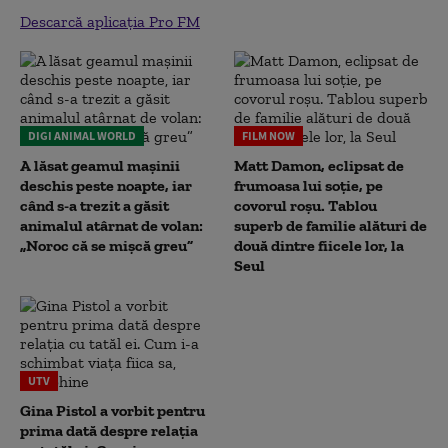
Descarcă aplicația Pro FM
DIGI ANIMAL WORLD
FILM NOW
A lăsat geamul mașinii
Matt Damon, eclipsat de
deschis peste noapte, iar
frumoasa lui soție, pe
când s-a trezit a găsit
covorul roșu. Tablou
animalul atârnat de volan:
superb de familie alături de
„Noroc că se mișcă greu”
două dintre fiicele lor, la
Seul
UTV
Gina Pistol a vorbit pentru
prima dată despre relația