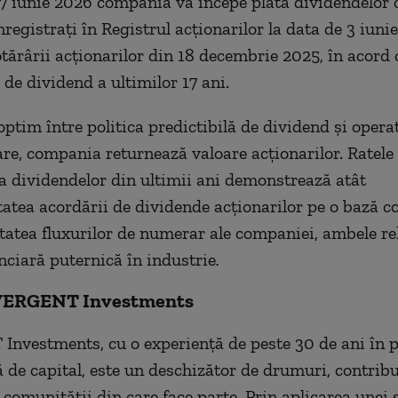
17 iunie 2026 compania va începe plata dividendelor c
nregistrați în Registrul acționarilor la data de 3 iuni
ărârii acționarilor din 18 decembrie 2025, în acord c
 de dividend a ultimilor 17 ani.
optim între politica predictibilă de dividend și opera
e, compania returnează valoare acționarilor. Ratele
 a dividendelor din ultimii ani demonstrează atât
itatea acordării de dividende acționarilor pe o bază c
ditatea fluxurilor de numerar ale companiei, ambele re
anciară puternică în industrie
.
VERGENT Investments
vestments, cu o experienţă de peste 30 de ani în p
de capital, este un deschizător de drumuri, contribu
 comunităţii din care face parte. Prin aplicarea unei 