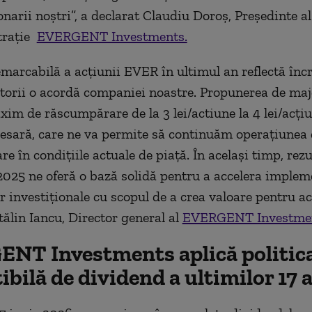
narii noștri”, a declarat Claudiu Doroș, Președinte al
trație
EVERGENT Investments.
emarcabilă a acțiunii EVER în ultimul an reflectă înc
itorii o acordă companiei noastre. Propunerea de maj
xim de răscumpărare de la 3 lei/actiune la 4 lei/acțiu
sară, care ne va permite să continuăm operațiunea 
 în condițiile actuale de piață. În același timp, rezu
2025 ne oferă o bază solidă pentru a accelera imple
 investiționale cu scopul de a crea valoare pentru acț
tălin Iancu, Director general al
EVERGENT Investme
NT Investments aplică politic
ibilă de dividend a ultimilor 17 