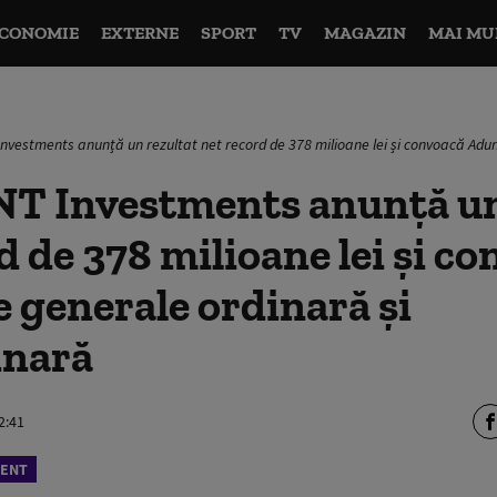
CONOMIE
EXTERNE
SPORT
TV
MAGAZIN
MAI MU
vestments anunță un rezultat net record de 378 milioane lei și convoacă Adun
 Investments anunță un
d de 378 milioane lei și c
 generale ordinară și
inară
2:41
GENT