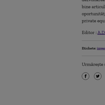
bine articu
oportunităţi
private equi
Editor :
A.D.
Etichete:
inves
Urmărește ș