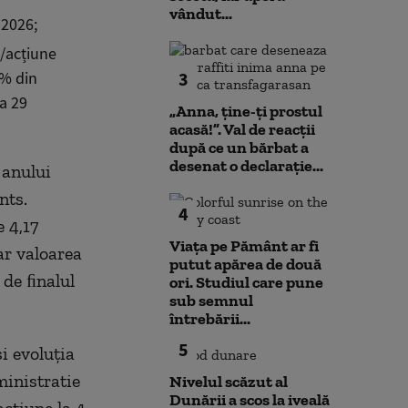
vândut...
 2026;
i/acțiune
6% din
3
a 29
„Anna, ţine-ţi prostul
acasă!”. Val de reacții
după ce un bărbat a
desenat o declarație...
 anului
nts.
4
e 4,17
Viața pe Pământ ar fi
ar valoarea
putut apărea de două
ă de ﬁnalul
ori. Studiul care pune
sub semnul
întrebării...
5
și evoluția
ministratie
Nivelul scăzut al
Dunării a scos la iveală