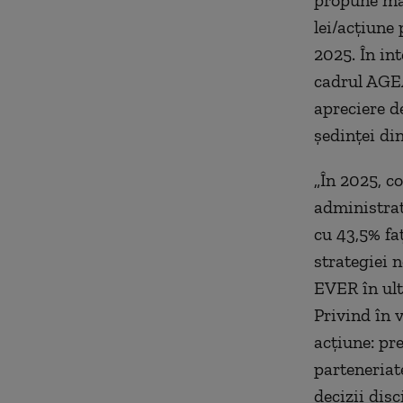
propune maj
lei/acțiune
2025. În in
cadrul AGEA
apreciere de
ședinței di
„În 2025, c
administrate
cu 43,5% fa
strategiei n
EVER în ult
Privind în 
acțiune: pr
parteneriat
decizii disc