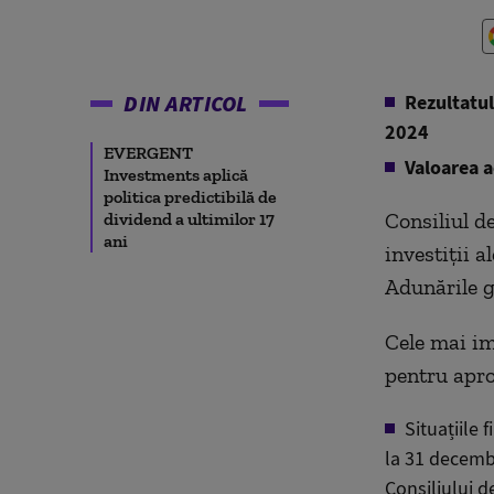
DIN ARTICOL
Rezultatul
2024
EVERGENT
Valoarea a
Investments aplică
politica predictibilă de
Consiliul 
dividend a ultimilor 17
ani
investiții 
Adunările g
Cele mai im
pentru apro
Situațiile 
la 31 decembr
Consiliului d