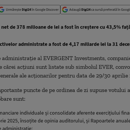
Urmărește
Digi24
în Google Discover
Adaugă
Digi24
ca sursă preferată în Googl
 net de 378 milioane de lei a fost în creștere cu 43,5% faț
ctivelor administrate a fost de 4,17 miliarde lei la 31 de
de administrație al EVERGENT Investments, compani
ale cărei acțiuni sunt listate sub simbolul EVER, conv
enerale ale acționarilor pentru data de 29/30 aprilie
portante puncte de pe ordinea de zi supuse votului a
bare sunt:
financiare individuale și consolidate aferente exercițiului fina
ie 2025, însoțite de opinia auditorului, și Rapoartele anual
e administrație;