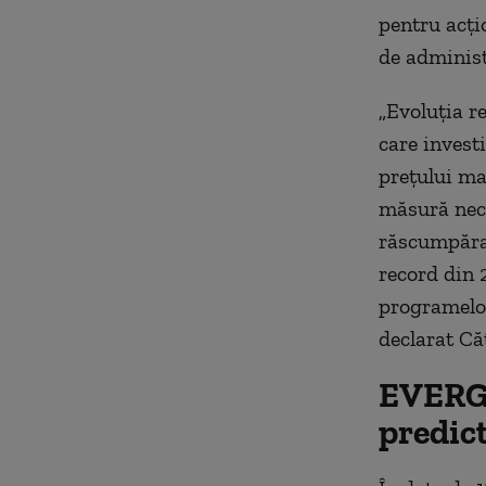
pentru acțio
de adminis
„Evoluția r
care invest
prețului ma
măsură nece
răscumpărare
record din 
programelor
declarat Că
EVERGE
predict