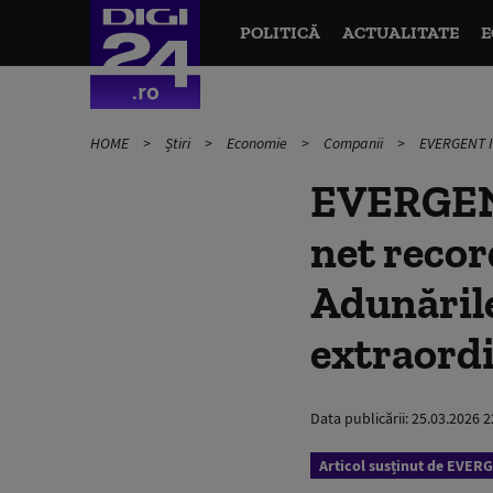
POLITICĂ
ACTUALITATE
E
HOME
Știri
Economie
Companii
EVERGENT In
EVERGENT
net recor
Adunările
extraord
Data publicării:
25.03.2026 2
Articol susținut de EVER