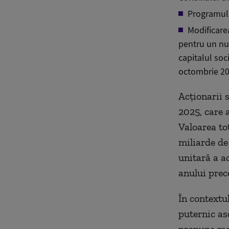
Programul d
Modificare
pentru un nu
capitalul soc
octombrie 20
Acționarii s
2025, care 
Valoarea tot
miliarde de 
unitară a ac
anului prec
În contextul
puternic as