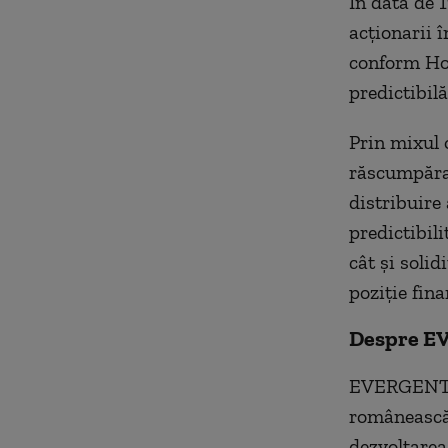
În data de 
acționarii î
conform Hot
predictibilă
Prin mixul 
răscumpărar
distribuire
predictibil
cât și soli
poziție fin
Despre E
EVERGENT In
românească 
dezvoltarea