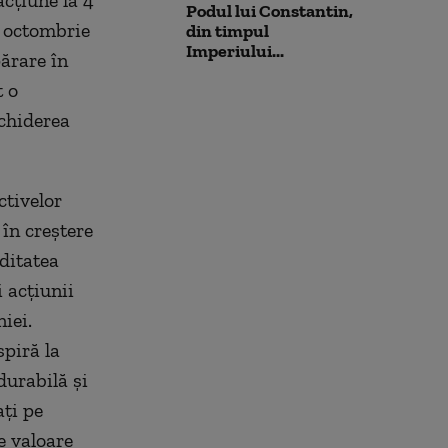
cțiune la 4
Podul lui Constantin,
9 octombrie
din timpul
Imperiului...
ărare în
t o
nchiderea
ctivelor
 în creștere
iditatea
i acțiunii
iei.
spiră la
durabilă și
ți pe
e valoare