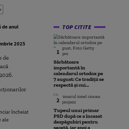
e
ă de anul
TOP CITITE
cembrie 2025
1
e de
Sărbătoare
oacă
importantă în
calendarul ortodox pe
 2026.
7 august: Ce tradiții se
respectă și cui...
cționarilor
2
Tupeul unui primar
nciar încheiat
PSD după ce a încasat
e ale
despăgubiri pentru
secetă, iar apoi a