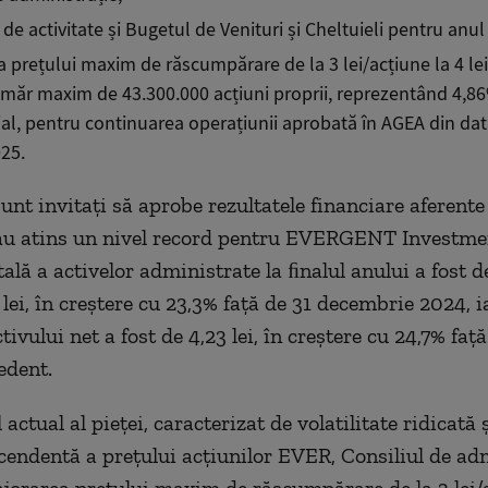
e activitate și Bugetul de Venituri și Cheltuieli pentru anul
a prețului maxim de răscumpărare de la 3 lei/acțiune la 4 le
măr maxim de 43.300.000 acțiuni proprii, reprezentând 4,8
ial, pentru continuarea operațiunii aprobată în AGEA din dat
25.
unt invitați să aprobe rezultatele financiare aferente
au atins un nivel record pentru EVERGENT Investme
ală a activelor administrate la ﬁnalul anului a fost d
lei, în creștere cu 23,3% față de 31 decembrie 2024, i
tivului net a fost de 4,23 lei, în creștere cu 24,7% faț
edent.
 actual al pieței, caracterizat de volatilitate ridicată 
cendentă a prețului acțiunilor EVER, Consiliul de ad