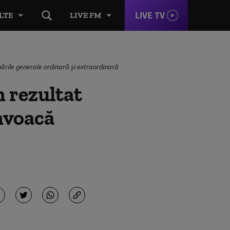
LIVE TV
LTE
LIVE FM
ările generale ordinară și extraordinară
 rezultat
onvoacă