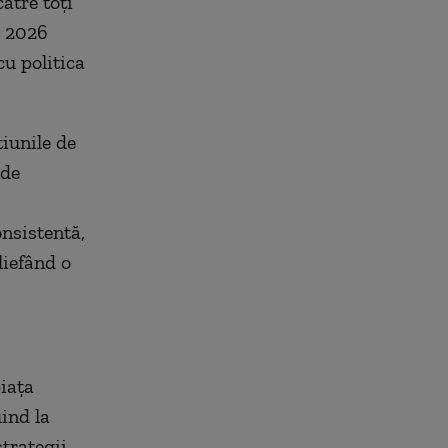
ătre toți
e 2026
u politica
tiunile de
 de
onsistentă,
liefând o
iaţa
ind la
strategii