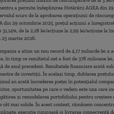
orarea prețului maxim de răscumpărare de la 3 lei/a
 pentru a permite îndeplinirea Hotărârii AGEA din 2
tervalul scurs de la aprobarea operațiunii de răscump
 din 29 octombrie 2025, prețul acțiunii a înregistra
 31,14%, de la 2,28 lei/acțiune la 2,99 lei/acțiune la î
n 23 martie 2026.
ompania a atins un nou record de 4,17 miliarde lei a a
, în timp ce rezultatul net a fost de 378 milioane lei,
ță de anul precedent. Rezultatele financiare arată sol
oastre de investiții. În același timp, dublarea prețulu
imul an arată încrederea pieței în potențialul compan
viitor, oportunitatea pe care o vedem este una care in
egătirea și remodelarea portofoliului pentru creștere 
e cât mai solide. În acest context, rămânem concentra
iplinate, execuție riguroasă și livrarea consecventă d