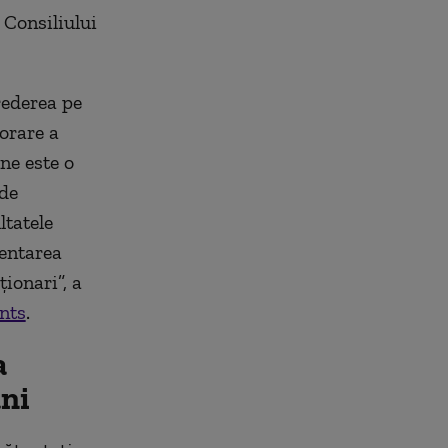
 Consiliului
rederea pe
orare a
ne este o
de
ltatele
mentarea
ionari”, a
nts
.
a
ani