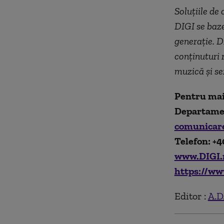
Soluțiile de
DIGI se baze
generație. DI
conținuturi r
muzică și se
Pentru mai
Departame
comunicar
Telefon: +4
www.DIGI.
https://ww
Editor :
A.D.