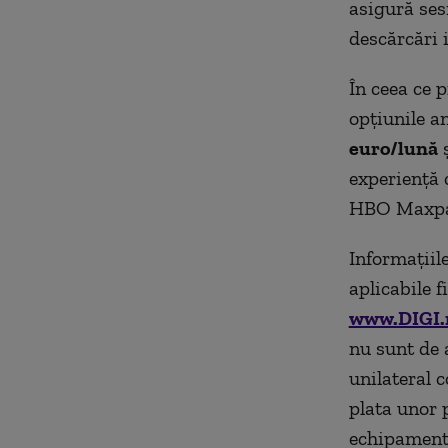
asigură ses
descărcări 
În ceea ce p
opțiunile an
euro/lună
experiență 
HBO Maxpac
Informațiile
aplicabile f
www.DIGI.
nu sunt de 
unilateral c
plata unor 
echipamentel