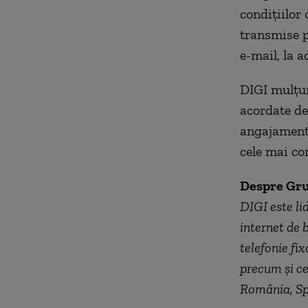
condițiilor 
transmise p
e-mail, la 
DIGI mulțum
acordate de-
angajamentu
cele mai cor
Despre Gru
DIGI este li
internet de 
telefonie fi
precum și ce
România, Spa