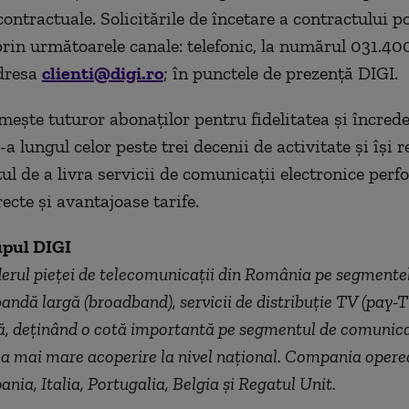
contractuale. Solicitările de încetare a contractului po
rin următoarele canale: telefonic, la numărul 031.40
adresa
clienti@digi.ro
; în punctele de prezență DIGI.
ește tuturor abonaților pentru fidelitatea și încred
a lungul celor peste trei decenii de activitate și își 
l de a livra servicii de comunicații electronice perf
ecte și avantajoase tarife.
pul DIGI
derul pieței de telecomunicații din România pe segmente
bandă largă (broadband), servicii de distribuție TV (pay-T
xă, deținând o cotă importantă pe segmentul de comunica
a mai mare acoperire la nivel național. Compania opere
nia, Italia, Portugalia, Belgia și Regatul Unit.