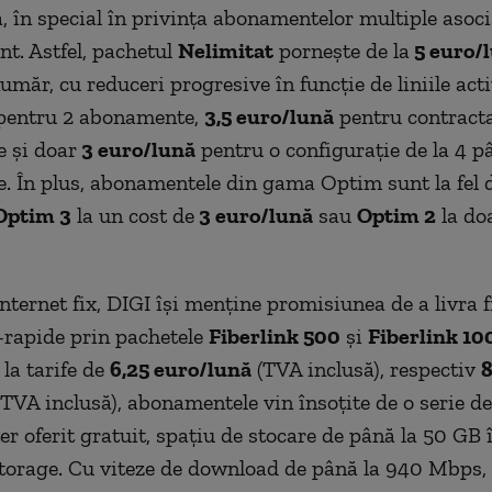
, în special în privința abonamentelor multiple asoci
nt. Astfel, pachetul
Nelimitat
pornește de la
5 euro/
umăr, cu reduceri progresive în funcție de liniile act
entru 2 abonamente,
3,5 euro/lună
pentru contracta
 și doar
3 euro/lună
pentru o configurație de la 4 pâ
 În plus, abonamentele din gama Optim sunt la fel 
Optim 3
la un cost de
3 euro/lună
sau
Optim 2
la do
nternet fix, DIGI își menține promisiunea de a livra fi
a-rapide prin pachetele
Fiberlink 500
și
Fiberlink 10
 la tarife de
6,25 euro/lună
(TVA inclusă), respectiv
8
TVA inclusă), abonamentele vin însoțite de o serie de 
er oferit gratuit, spațiu de stocare de până la 50 GB 
torage. Cu viteze de download de până la 940 Mbps, 