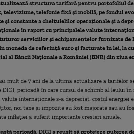
actualizează structura tarifară pentru portofoliul de
, televiziune, telefonie fixă și mobilă, pe fondul evo
e și constante a cheltuielilor operaționale și a depr
ionale în raport cu principalele valute internațion
 tuturor serviciilor și echipamentelor furnizate de 
n moneda de referință euro și facturate în lei, la c
ial al Băncii Naționale a României (BNR) din ziua e
i mult de 7 ani de la ultima actualizare a tarifelor se
e DIGI, perioadă în care cursul de schimb al leului în
 valute internaționale s-a depreciat, costul energiei e
țitor, noi taxe și impozite au fost majorate sau au fos
ta inflației a suferit importante creșteri anuale.
eastă perioadă, DIGI a reușit să protejeze puterea d