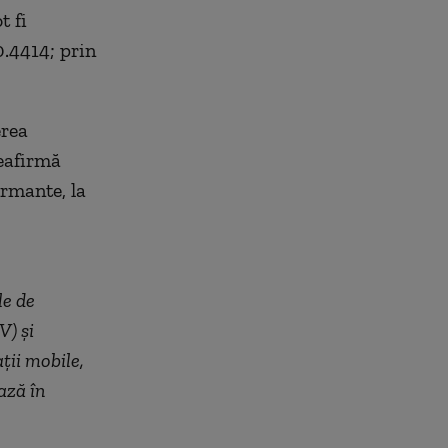
t fi
0.4414; prin
erea
reafirmă
ormante, la
le de
V) și
ții mobile,
ază în