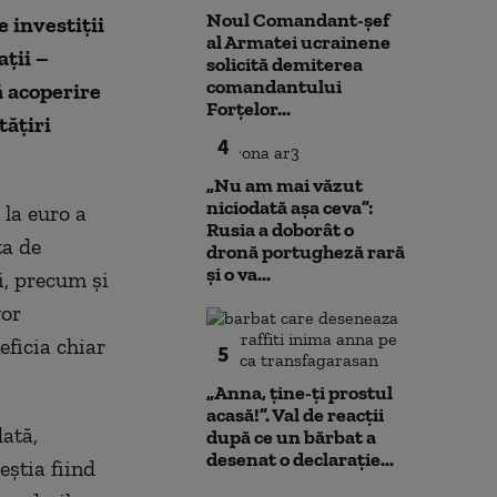
Noul Comandant-șef
 investiții
al Armatei ucrainene
ații –
solicită demiterea
comandantului
ă acoperire
Forțelor...
tățiri
4
„Nu am mai văzut
niciodată așa ceva”:
 la euro a
Rusia a doborât o
ta de
dronă portugheză rară
și o va...
i, precum și
vor
eficia chiar
5
„Anna, ţine-ţi prostul
acasă!”. Val de reacții
dată,
după ce un bărbat a
desenat o declarație...
eștia fiind