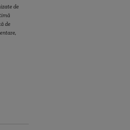
nizate de
ltimă
tă de
mentare,