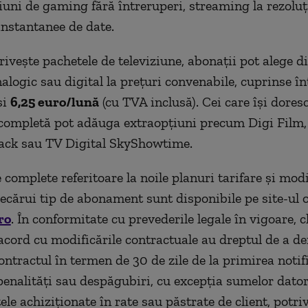
iuni de gaming fără întreruperi, streaming la rezoluț
instantanee de date.
rivește pachetele de televiziune, abonații pot alege d
alogic sau digital la prețuri convenabile, cuprinse în
și
6,25 euro/lună
(cu TVA inclusă). Cei care își dores
completă pot adăuga extraopțiuni precum Digi Film,
k sau TV Digital SkyShowtime.
 complete referitoare la noile planuri tarifare și modi
iecărui tip de abonament sunt disponibile pe site-ul o
ro
. În conformitate cu prevederile legale în vigoare, cl
acord cu modificările contractuale au dreptul de a d
ontractul în termen de 30 de zile de la primirea notifi
penalități sau despăgubiri, cu excepția sumelor dato
e achiziționate în rate sau păstrate de client, potriv