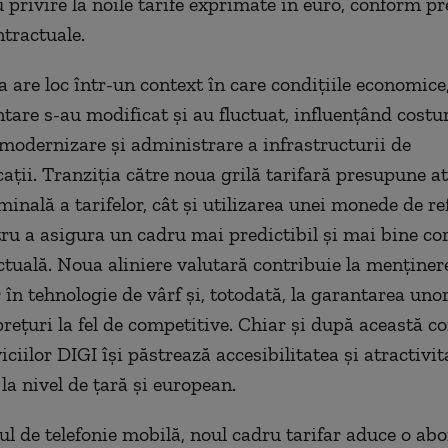
u privire la noile tarife exprimate în euro, conform pr
ntractuale.
 are loc într-un context în care condițiile economice, 
tare s-au modificat și au fluctuat, influențând costur
 modernizare și administrare a infrastructurii de
ații. Tranziția către noua grilă tarifară presupune at
inală a tarifelor, cât și utilizarea unei monede de re
tru a asigura un cadru mai predictibil și mai bine cor
tuală. Noua aliniere valutară contribuie la menținer
r în tehnologie de vârf și, totodată, la garantarea unor
 prețuri la fel de competitive. Chiar și după această c
viciilor DIGI își păstrează accesibilitatea și atractivit
la nivel de țară și european.
l de telefonie mobilă, noul cadru tarifar aduce o ab