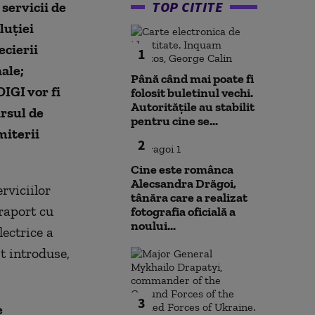
TOP CITITE
 servicii de
luției
ecierii
1
ale;
Până când mai poate fi
DIGI vor fi
folosit buletinul vechi.
Autoritățile au stabilit
ursul de
pentru cine se...
miterii
2
Cine este românca
Alecsandra Drăgoi,
rviciilor
tânăra care a realizat
 raport cu
fotografia oficială a
noului...
lectrice a
t introduse,
3
e