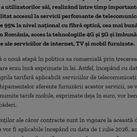
 utilizatorilor săi, realizând între timp importante
ilitat accesul la servicii perfomante de telecomunic
e 95% la nivel național cu fibră optică, cea mai bun
n România, acces la tehnologiile 4G și 5G și îmbună
ale serviciilor de internet, TV și mobil furnizate.
 o nouă etapă în politica sa comercială prin trecerea
are erau încă exprimate în lei. Astfel, începând cu da
grila tarifară aplicabilă serviciilor de telecomunicați
hipamentelor aferente furnizării acestor servicii, se 
Anumite tarife mobile, exprimate deja în euro, vor ben
căderi.
enților ale căror contracte sunt în vigoare la această 
 vor fi aplicabile începând cu data de 1 iulie 2026, ac