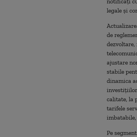
notificați c
legale și co
Actualizarea
de reglemen
dezvoltare,
telecomunic
ajustare nom
stabile pen
dinamica ac
investițiilo
calitate, la
tarifele ser
imbatabile, 
Pe segmentu