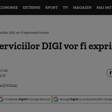
CONOMIE
EXTERNE
SPORT
TV
MAGAZIN
MAI MU
viciilor DIGI vor fi exprimate în euro
erviciilor DIGI vor fi expr
 17:45
2:20
Urmărește
Digi24
în Google Discover
Adaugă
Digi24
ca sursă preferată în Googl