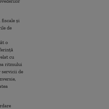
evederilor
fiscale și
ile de
ât o
ferință
elat cu
ea ritmului
 servicii de
onversie,
atea
ordare