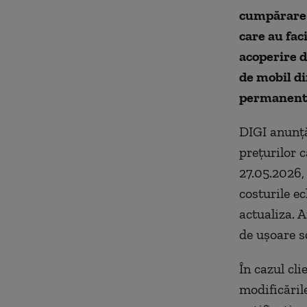
cumpărare a
care au fac
acoperire d
de mobil di
permanente 
DIGI anunță
prețurilor c
27.05.2026, 
costurile ec
actualiza. 
de ușoare s
În cazul cli
modificările