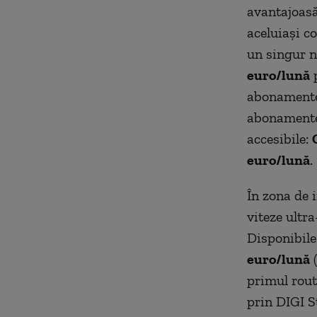
avantajoasă
aceluiași co
un singur n
euro/lună
p
abonamente
abonamente.
accesibile:
euro/lună
.
În zona de i
viteze ultr
Disponibile
euro/lună
(
primul rout
prin DIGI S