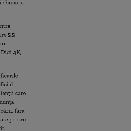
ie bună și
intre
tre
5,5
c o
 Digi 4K,
ficările
ficial
ienții care
enunța
cării, fără
rate pentru
it