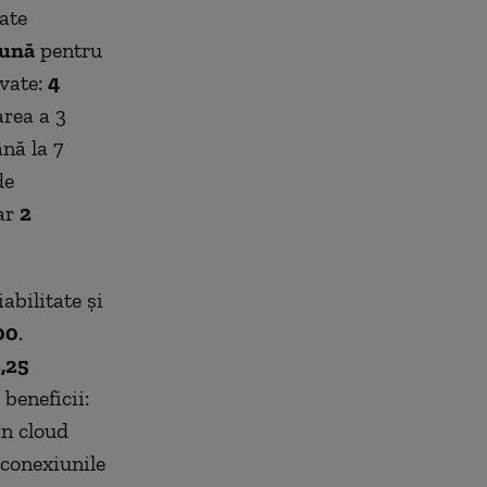
ate
lună
pentru
ivate:
4
rea a 3
nă la 7
de
ar
2
abilitate și
00
.
,25
beneficii:
în cloud
conexiunile