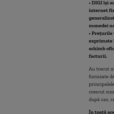
• DIGI își 
internet fix
generalizat
monedei naț
• Prețurile
exprimate î
schimb ofic
facturii.
Au trecut ma
furnizate d
principalele
crescut sim
după caz, ra
În toată ac