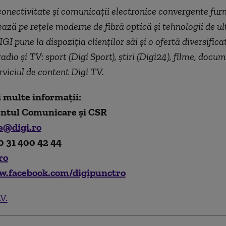
 conectivitate și comunicații electronice convergente fur
ază pe rețele moderne de fibră optică și tehnologii de u
GI pune la dispoziția clienților săi și o ofertă diversifica
adio și TV: sport (Digi Sport), știri (Digi24), filme, docu
rviciul de content Digi TV.
 multe informaţii:
ntul Comunicare și CSR
e@digi.ro
0 31 400 42 44
ro
w.facebook.com/digipunctro
V.