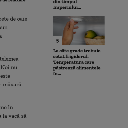
din timpul
prioritizat”
Imperiului...
pete de oaie
 pun
a
5
La câte grade trebuie
setat frigiderul.
 telemea
Temperatura care
. Noi nu
păstrează alimentele
în...
 este
primăvară.
rme în
 la vacă să