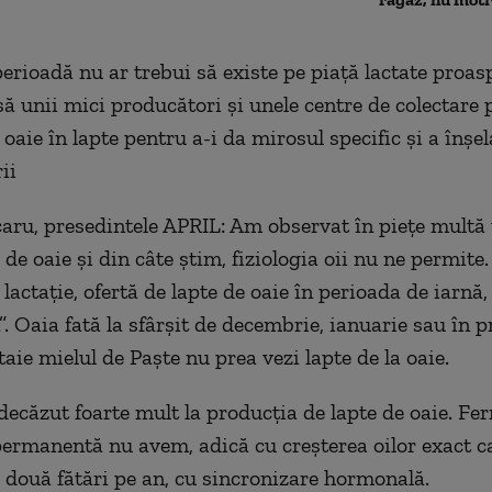
perioadă nu ar trebui să existe pe piaţă lactate proas
nsă unii mici producători şi unele centre de colectare
oaie în lapte pentru a-i da mirosul specific şi a înşel
ii
aru, presedintele APRIL: Am observat în piețe multă
de oaie și din câte știm, fiziologia oii nu ne permite
actație, ofertă de lapte de oaie în perioada de iarnă,
”. Oaia fată la sfârșit de decembrie, ianuarie sau în 
aie mielul de Paște nu prea vezi lapte de la oaie.
ecăzut foarte mult la producția de lapte de oaie. Fe
permanentă nu avem, adică cu creșterea oilor exact ca
două fătări pe an, cu sincronizare hormonală.