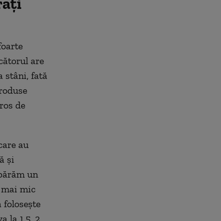
rați
foarte
cătorul are
a stâni, fată
produse
iros de
care au
ă și
mpărăm un
l mai mic
 folosește
a la 1,5, 2