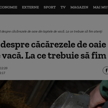
CONOMIE
EXTERNE
SPORT
TV
MAGAZIN
MAI MU
 despre căcărezele de oaie din laptele de vacă. La ce trebuie să fim atenți
despre căcărezele de oaie
 vacă. La ce trebuie să fim
 12:20
2:17