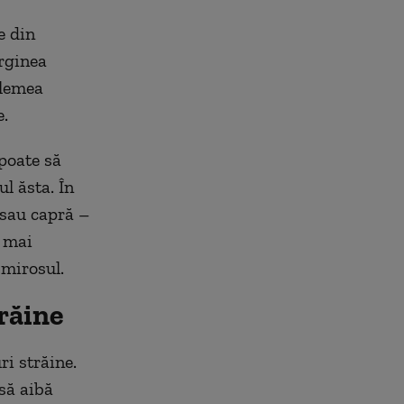
e din
rginea
elemea
e.
 poate să
l ăsta. În
 sau capră –
e mai
 mirosul.
răine
ri străine.
 să aibă