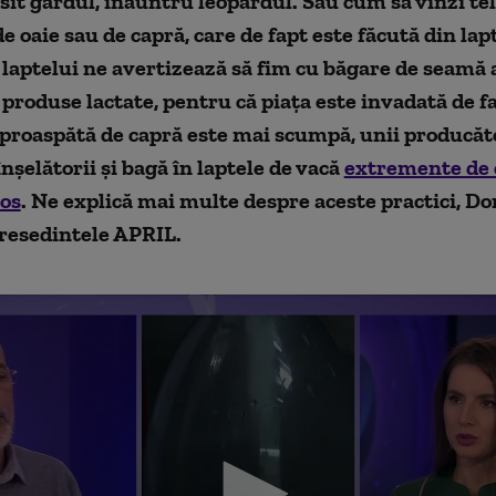
sit gardul, înăuntru leopardul. Sau cum să vinzi t
e oaie sau de capră, care de fapt este făcută din lap
laptelui ne avertizează să fim cu băgare de seamă 
roduse lactate, pentru că piața este invadată de f
proaspătă de capră este mai scumpă, unii producăto
înșelătorii și bagă în laptele de vacă
extremente de 
os
. Ne explică mai multe despre aceste practici, Do
presedintele APRIL.