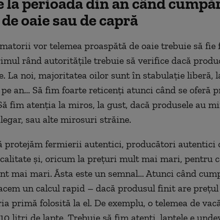
e la perioada din an când cumpă
 de oaie sau de capră
atorii vor telemea proaspătă de oaie trebuie să fie 
rimul rând autoritățile trebuie să verifice dacă produ
ie. La noi, majoritatea oilor sunt în stabulație liberă, l
pe an... Să fim foarte reticenți atunci când se oferă 
Să fim atenția la miros, la gust, dacă produsele au m
legar, sau alte mirosuri străine.
 protejăm fermierii autentici, producători autentici 
calitate și, oricum la prețuri mult mai mari, pentru c
unt mai mari. Ăsta este un semnal... Atunci când cu
acem un calcul rapid – dacă produsul finit are prețu
ia primă folosită la el. De exemplu, o telemea de vacă
, 10 litri de lapte. Trebuie să fim atenți, laptele e undev