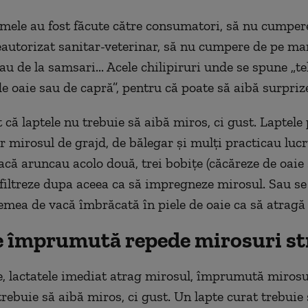
 mele au fost făcute către consumatori, să nu cumper
autorizat sanitar-veterinar, să nu cumpere de pe ma
au de la samsari... Acele chilipiruri unde se spune „t
e oaie sau de capră”, pentru că poate să aibă surpriz
 că laptele nu trebuie să aibă miros, ci gust. Laptele
 mirosul de grajd, de bălegar și mulți practicau lucru
vacă aruncau acolo două, trei bobițe (căcăreze de oaie
ă filtreze dupa aceea ca să impregneze mirosul. Sau s
emea de vacă îmbrăcată în piele de oaie ca să atragă
e împrumută repede mirosuri st
le, lactatele imediat atrag mirosul, împrumută mirosu
trebuie să aibă miros, ci gust. Un lapte curat trebuie