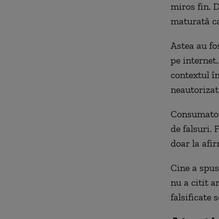
miros fin. 
maturată car
Astea au fos
pe internet.
contextul în
neautorizat
Consumatori
de falsuri. 
doar la afi
Cine a spus
nu a citit a
falsificate 