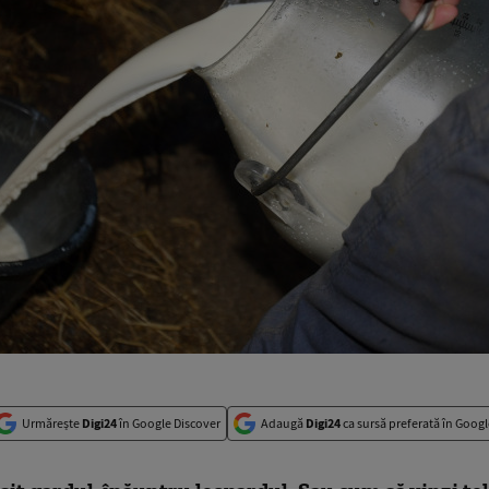
Urmărește
Digi24
în Google Discover
Adaugă
Digi24
ca sursă preferată în Googl