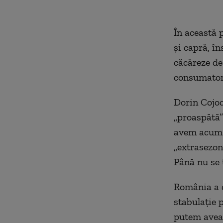
În această 
şi capră, î
căcăreze de 
consumator
Dorin Cojoc
„proaspătă” 
avem acum l
„extrasezon
Până nu se t
România a d
stabulație 
putem avea 