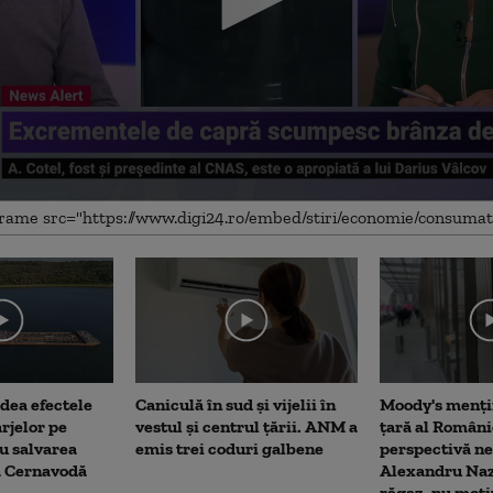
me
dea efectele
Caniculă în sud și vijelii în
Moody's menți
rjelor pe
vestul și centrul țării. ANM a
țară al Români
u salvarea
emis trei coduri galbene
perspectivă ne
la Cernavodă
Alexandru Naz
răgaz, nu moti