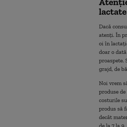
Atenți
lactate
Dacă consum
atenți. În p
oi în lactaț
doar o dată 
proaspete. 
grajd, de bă
Noi vrem să
produse de 
costurile s
produs să f
decât mater
de la 7 la 9