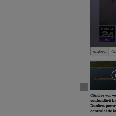
0
embed
seconds
of
7
minutes,
50
seconds
Volu
90%
Când se vor ve
scufundării ba
Dunăre, pentr
centralei de 