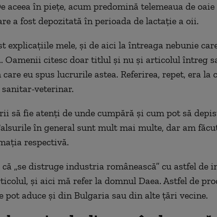
De aceea în piețe, acum predomină telemeaua de oaie 
e a fost depozitată în perioada de lactație a oii.
t explicațiile mele, și de aici la întreaga nebunie car
.. Oamenii citesc doar titlul și nu și articolul întreg s
 care eu spus lucrurile astea. Referirea, repet, era la
 sanitar-veterinar.
i să fie atenți de unde cumpără și cum pot să depist
Falsurile în general sunt mult mai multe, dar am făcut
rmația respectivă.
 că „se distruge industria românească” cu astfel de i
rticolul, și aici mă refer la domnul Daea. Astfel de pr
se pot aduce și din Bulgaria sau din alte țări vecine.