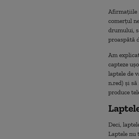
Afirmațiile
comerțul ne
drumului, s
proaspătă d
Am explicat
capteze ușor
laptele de 
n.red) și s
produce tel
Laptel
Deci, lapte
Laptele nu 