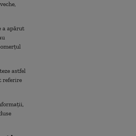
veche,
e a apărut
au
 comerțul
eze astfel
 referire
nformații,
oduse