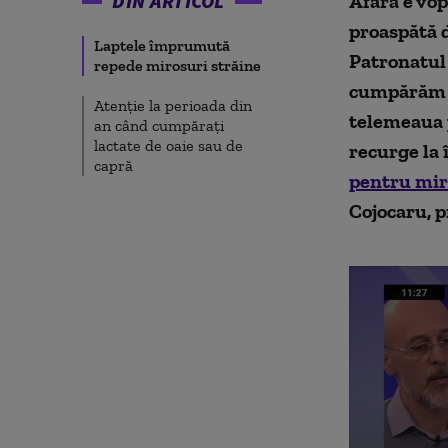
DIN ARTICOL
Afară e vop
proaspătă d
Laptele împrumută
Patronatul 
repede mirosuri străine
cumpărăm p
Atenție la perioada din
telemeaua 
an când cumpărați
lactate de oaie sau de
recurge la 
capră
pentru mir
Cojocaru, 