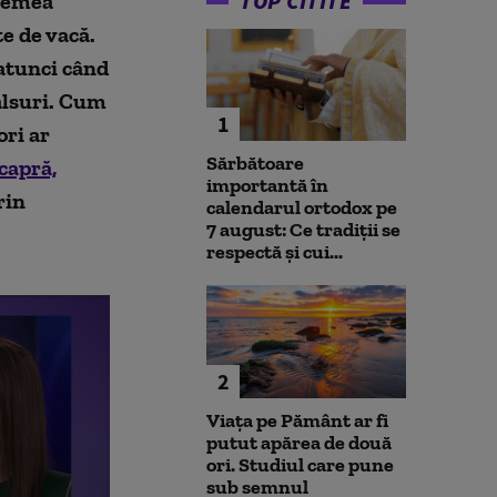
TOP CITITE
elemea
te de vacă.
atunci când
alsuri. Cum
1
ri ar
Sărbătoare
capră,
importantă în
rin
calendarul ortodox pe
7 august: Ce tradiții se
respectă și cui...
2
Viața pe Pământ ar fi
putut apărea de două
ori. Studiul care pune
sub semnul