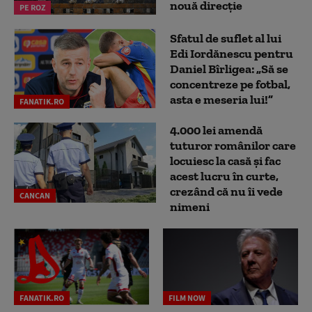
nouă direcție
PE ROZ
Sfatul de suflet al lui
Edi Iordănescu pentru
Daniel Bîrligea: „Să se
concentreze pe fotbal,
asta e meseria lui!”
FANATIK.RO
4.000 lei amendă
tuturor românilor care
locuiesc la casă și fac
acest lucru în curte,
crezând că nu îi vede
CANCAN
nimeni
FANATIK.RO
FILM NOW