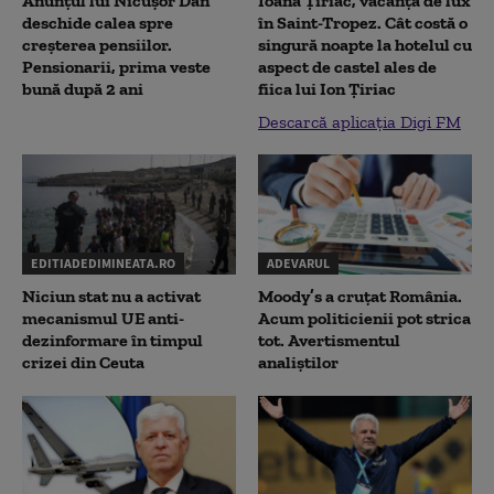
Anunțul lui Nicușor Dan
Ioana Țiriac, vacanță de lux
deschide calea spre
în Saint-Tropez. Cât costă o
creșterea pensiilor.
singură noapte la hotelul cu
Pensionarii, prima veste
aspect de castel ales de
bună după 2 ani
fiica lui Ion Țiriac
Descarcă aplicația Digi FM
EDITIADEDIMINEATA.RO
ADEVARUL
Niciun stat nu a activat
Moody’s a cruțat România.
mecanismul UE anti-
Acum politicienii pot strica
dezinformare în timpul
tot. Avertismentul
crizei din Ceuta
analiștilor