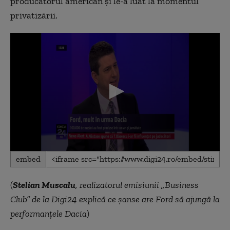
producătorul american şi le-a luat la momentul
privatizării.
0
embed
seconds
of
12
(
Stelian Muscalu
, realizatorul emisiunii „Business
minutes,
7
Club” de la Digi24 explică ce șanse are Ford să ajungă la
seconds
performanțele Dacia
)