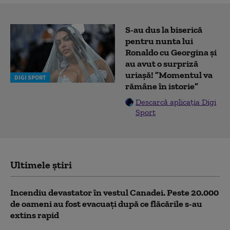
S-au dus la biserică
pentru nunta lui
Ronaldo cu Georgina și
au avut o surpriză
uriașă! ”Momentul va
DIGI SPORT
rămâne în istorie”
Descarcă aplicația Digi
Sport
Ultimele știri
Incendiu devastator în vestul Canadei. Peste 20.000
de oameni au fost evacuați după ce flăcările s-au
extins rapid