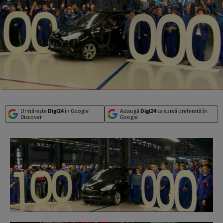
Urmărește
Digi24
în Google
Adaugă
Digi24
ca sursă preferată în
Discover
Google