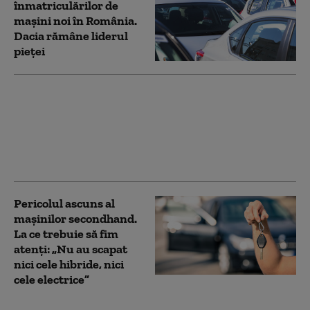
înmatriculărilor de
mașini noi în România.
Dacia rămâne liderul
pieței
Furtună în Craiova:
străzi inundate și
copaci căzuți peste 15
mașini
Pericolul ascuns al
mașinilor secondhand.
La ce trebuie să fim
atenți: „Nu au scapat
nici cele hibride, nici
cele electrice”