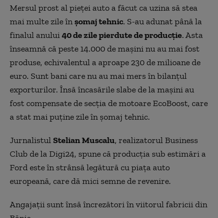
Mersul prost al pieţei auto a făcut ca uzina să stea
mai multe zile în
şomaj tehnic
. S-au adunat până la
finalul anului
40 de zile pierdute de producţie
. Asta
înseamnă că peste 14.000 de maşini nu au mai fost
produse, echivalentul a aproape 230 de milioane de
euro. Sunt bani care nu au mai mers în bilanţul
exporturilor. Însă încasările slabe de la maşini au
fost compensate de secţia de motoare EcoBoost, care
a stat mai puţine zile în şomaj tehnic.
Jurnalistul
Stelian Muscalu
, realizatorul Business
Club de la Digi24, spune că producția sub estimări a
Ford este în strânsă legătură cu piața auto
europeană, care dă mici semne de revenire.
Angajaţii sunt însă încrezători în viitorul fabricii din
Bănie.