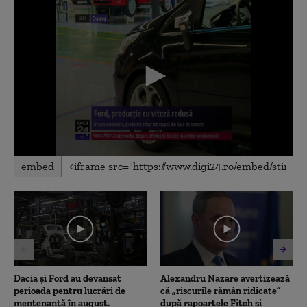
0
embed
seconds
of
1
minute,
34
seconds
Dacia și Ford au devansat
Alexandru Nazare avertizează
perioada pentru lucrări de
că „riscurile rămân ridicate”
mentenanță în august.
după rapoartele Fitch și