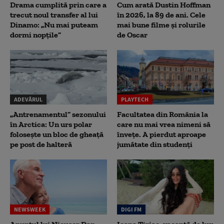
Drama cumplită prin care a
Cum arată Dustin Hoffman
trecut noul transfer al lui
în 2026, la 89 de ani. Cele
Dinamo: „Nu mai puteam
mai bune filme și rolurile
dormi nopțile”
de Oscar
ADEVĂRUL
PLAYTECH
„Antrenamentul” sezonului
Facultatea din România la
în Arctica: Un urs polar
care nu mai vrea nimeni să
folosește un bloc de gheață
înveţe. A pierdut aproape
pe post de halteră
jumătate din studenţi
NEWSWEEK
DIGI FM