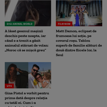
DIGI ANIMAL WORLD
FILM NOW
A lăsat geamul mașinii
Matt Damon, eclipsat de
deschis peste noapte, iar
frumoasa lui soție, pe
când s-a trezit a găsit
covorul roșu. Tablou
animalul atârnat de volan:
superb de familie alături de
„Noroc că se mișcă greu”
două dintre fiicele lor, la
Seul
UTV
Gina Pistol a vorbit pentru
prima dată despre relația
cu tatăl ei. Cum i-a