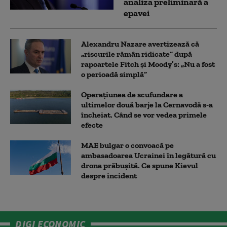
analiza preliminară a
epavei
Alexandru Nazare avertizează că
„riscurile rămân ridicate” după
rapoartele Fitch și Moody’s: „Nu a fost
o perioadă simplă”
Operațiunea de scufundare a
ultimelor două barje la Cernavodă s-a
încheiat. Când se vor vedea primele
efecte
MAE bulgar o convoacă pe
ambasadoarea Ucrainei în legătură cu
drona prăbuşită. Ce spune Kievul
despre incident
DIGI ECONOMIC