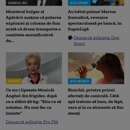
GANDUL.RO
DIGI SPORT
Ministrul bulgar al
Au bătut palma! Marius
Apărării susține că puterea
Șumudică, revenire
exploziei și coloana de fum
spectaculoasă pe bancă, în
arată că drona transporta o
SuperLigă
cantitate semnificativă
Descarcă aplicația Digi
de...
Sport
PRO FM
DIGI WORLD
Ce nu-i lipsește Monicăi
Rinichii, printre primii
Anghel din frigider, după
afectați de caniculă. Câtă
ce a slăbit 40 kg: “Știu ce să
apă trebuie să bem, de fapt,
mănânc. Nu mai fac ca
vara și la ce alimente să fim
înainte”
atenți
Descarcă aplicația Pro FM