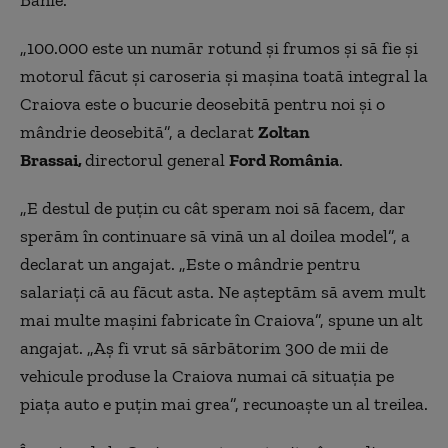
„100.000 este un număr rotund şi frumos şi să fie şi
motorul făcut şi caroseria şi maşina toată integral la
Craiova este o bucurie deosebită pentru noi şi o
mândrie deosebită”, a declarat
Zoltan
Brassai,
directorul general
Ford România
.
„
E destul de puţin cu cât speram noi să facem, dar
sperăm în continuare să vină un al doilea model”, a
declarat un angajat.
„
Este o mândrie pentru
salariaţi că au făcut asta. Ne aşteptăm să avem mult
mai multe maşini fabricate în Craiova”, spune un alt
angajat.
„Aş fi vrut să sărbătorim 300 de mii de
vehicule produse la Craiova numai că situaţia pe
piaţa auto e puţin mai grea”, recunoaște un al treilea.