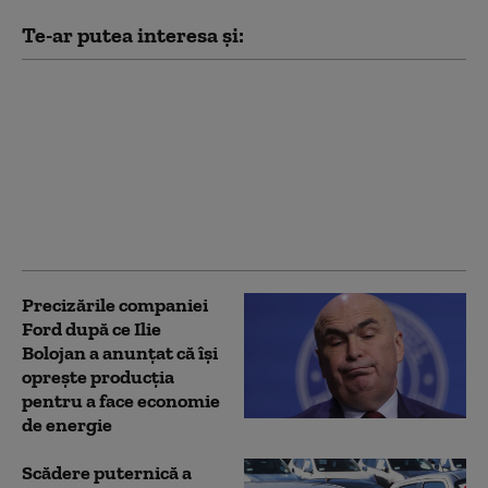
Te-ar putea interesa și:
Dacia și Ford au
devansat perioada
pentru lucrări de
mentenanță în august.
Dărăban (ACUE): Nu
vorbim de o intervenție
nedorită
Precizările companiei
Ford după ce Ilie
Bolojan a anunțat că își
oprește producţia
pentru a face economie
de energie
Scădere puternică a