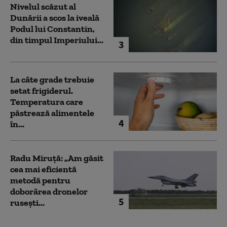
Nivelul scăzut al
Dunării a scos la iveală
Podul lui Constantin,
din timpul Imperiului...
3
La câte grade trebuie
setat frigiderul.
Temperatura care
păstrează alimentele
4
în...
Radu Miruță: „Am găsit
cea mai eficientă
metodă pentru
doborârea dronelor
5
rusești...