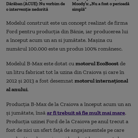
Dărăban (ACUE): Nu vorbim de
Moody’s: „Nu a fost o perioadă
o intervenție nedorită
simplă”
Modelul construit este un concept realizat de firma
Ford pentru producţia din Bănie, iar producerea lui
a început acum un an si jumătate. Maşina cu
numărul 100.000 este un produs 100% românesc.
Modelul B-Max este dotat cu
motorul EcoBoost
de
un litru fabricat tot la uzina din Craiova şi care în
2012 şi 2013 a fost desemnat
motorul internaţional
al anului
.
Producţia B-Max de la Craiova a început acum un an
şi jumătate, însă
ar fi trebuit să fie mult mai mare
.
Producţia uzinei Ford de la Craiova pe anul trecut a
fost de nici un sfert faţă de angajamentele pe care