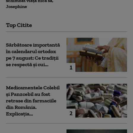
schimbat viața fiica sa,
Josephine
Top Citite
Sărbătoare importantă
în calendarul ortodox
pe 7 august: Ce tradiții
se respectă și cui...
1
Medicamentele Colebil
și Panzcebil au fost
retrase din farmaciile
din România.
2
Explicația...