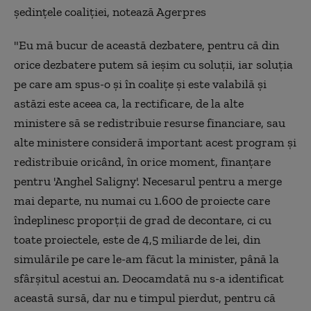
şedinţele coaliţiei, notează Agerpres
"Eu mă bucur de această dezbatere, pentru că din
orice dezbatere putem să ieşim cu soluţii, iar soluţia
pe care am spus-o şi în coaliţe şi este valabilă şi
astăzi este aceea ca, la rectificare, de la alte
ministere să se redistribuie resurse financiare, sau
alte ministere consideră important acest program şi
redistribuie oricând, în orice moment, finanţare
pentru 'Anghel Saligny'. Necesarul pentru a merge
mai departe, nu numai cu 1.600 de proiecte care
îndeplinesc proporţii de grad de decontare, ci cu
toate proiectele, este de 4,5 miliarde de lei, din
simulările pe care le-am făcut la minister, până la
sfârşitul acestui an. Deocamdată nu s-a identificat
această sursă, dar nu e timpul pierdut, pentru că