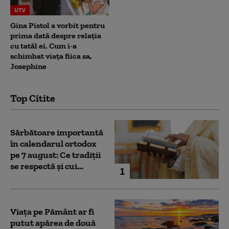
UTV
Gina Pistol a vorbit pentru
prima dată despre relația
cu tatăl ei. Cum i-a
schimbat viața fiica sa,
Josephine
Top Citite
Sărbătoare importantă
în calendarul ortodox
pe 7 august: Ce tradiții
se respectă și cui...
1
Viața pe Pământ ar fi
putut apărea de două