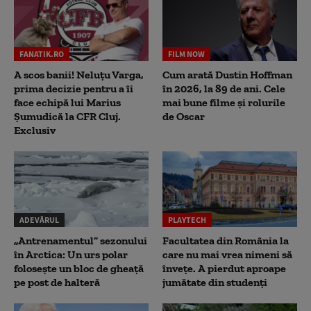
FANATIK.RO
FILM NOW
A scos banii! Neluțu Varga,
Cum arată Dustin Hoffman
prima decizie pentru a îi
în 2026, la 89 de ani. Cele
face echipă lui Marius
mai bune filme și rolurile
Șumudică la CFR Cluj.
de Oscar
Exclusiv
ADEVĂRUL
PLAYTECH
„Antrenamentul” sezonului
Facultatea din România la
în Arctica: Un urs polar
care nu mai vrea nimeni să
folosește un bloc de gheață
înveţe. A pierdut aproape
pe post de halteră
jumătate din studenţi