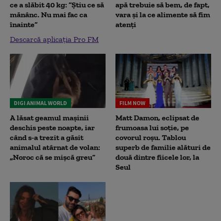
ce a slăbit 40 kg: “Știu ce să
apă trebuie să bem, de fapt,
mănânc. Nu mai fac ca
vara și la ce alimente să fim
înainte”
atenți
Descarcă aplicația Pro FM
DIGI ANIMAL WORLD
FILM NOW
A lăsat geamul mașinii
Matt Damon, eclipsat de
deschis peste noapte, iar
frumoasa lui soție, pe
când s-a trezit a găsit
covorul roșu. Tablou
animalul atârnat de volan:
superb de familie alături de
„Noroc că se mișcă greu”
două dintre fiicele lor, la
Seul