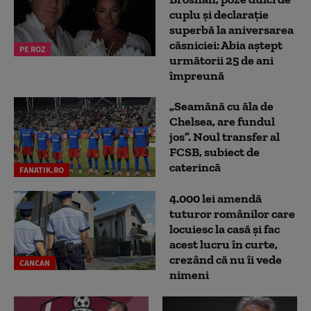
cuplu și declarație
superbă la aniversarea
căsniciei: Abia aștept
PE ROZ
următorii 25 de ani
împreună
„Seamănă cu ăla de
Chelsea, are fundul
jos”. Noul transfer al
FCSB, subiect de
caterincă
FANATIK.RO
4.000 lei amendă
tuturor românilor care
locuiesc la casă și fac
acest lucru în curte,
crezând că nu îi vede
CANCAN
nimeni