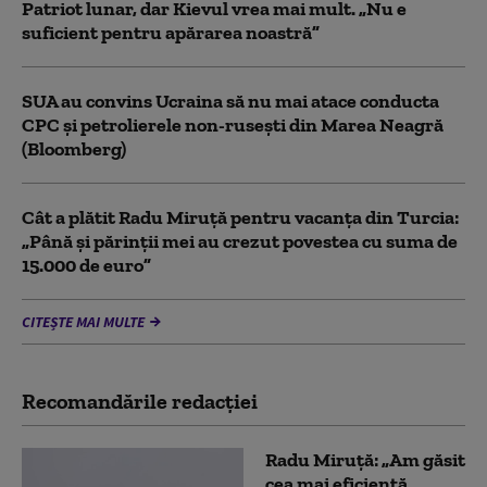
Patriot lunar, dar Kievul vrea mai mult. „Nu e
suficient pentru apărarea noastră”
SUA au convins Ucraina să nu mai atace conducta
CPC şi petrolierele non-ruseşti din Marea Neagră
(Bloomberg)
Cât a plătit Radu Miruță pentru vacanța din Turcia:
„Până și părinții mei au crezut povestea cu suma de
15.000 de euro”
CITEȘTE MAI MULTE
Recomandările redacţiei
Radu Miruță: „Am găsit
cea mai eficientă