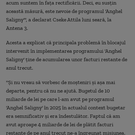
acum suntem în faţa rectificării. Deci, eu susţin
această măsură, este nevoie de programul 'Anghel
Saligny'", a declarat Cseke Attila luni seară, la
Antena 3.
Acesta a explicat că principala problemă în blocajul
intervenit în implementarea programului 'Anghel
Saligny' ţine de acumularea unor facturi restante de
anul trecut.
"Şi nu vreau să vorbesc de moşteniri şi aşa mai
departe, pentru că nu ne ajută. Bugetul de 10
miliarde de lei pe care l-am avut pe programul
'Anghel Saligny' în 2025 în actualul context bugetar
era semnificativ şi era îndestulător. Faptul că am
avut aproape 4 miliarde de lei de plătit facturi
restante de pe anul trecut ne-a îngreunat misiunea.