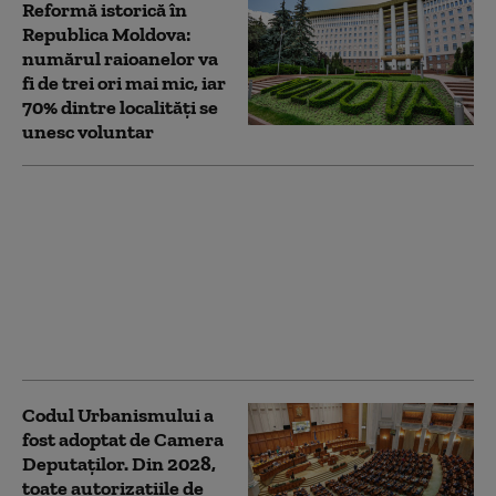
Reformă istorică în
Republica Moldova:
numărul raioanelor va
fi de trei ori mai mic, iar
70% dintre localități se
unesc voluntar
A treia zi de grevă în
Sănătate: sute de
internări și operații
amânate. Sindicaliștii
avertizează că vor
trece la proteste de
stradă
Codul Urbanismului a
fost adoptat de Camera
Deputaților. Din 2028,
toate autorizațiile de