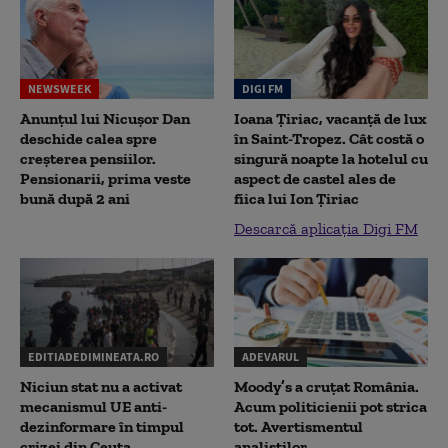
NEWSWEEK
DIGI FM
Anunțul lui Nicușor Dan
Ioana Țiriac, vacanță de lux
deschide calea spre
în Saint-Tropez. Cât costă o
creșterea pensiilor.
singură noapte la hotelul cu
Pensionarii, prima veste
aspect de castel ales de
bună după 2 ani
fiica lui Ion Țiriac
Descarcă aplicația Digi FM
EDITIADEDIMINEATA.RO
ADEVARUL
Niciun stat nu a activat
Moody’s a cruțat România.
mecanismul UE anti-
Acum politicienii pot strica
dezinformare în timpul
tot. Avertismentul
crizei din Ceuta
analiștilor