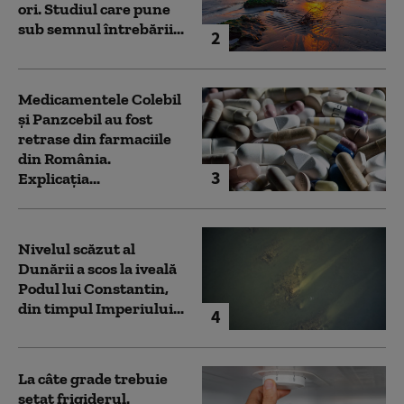
ori. Studiul care pune
sub semnul întrebării...
2
Medicamentele Colebil
și Panzcebil au fost
retrase din farmaciile
din România.
3
Explicația...
Nivelul scăzut al
Dunării a scos la iveală
Podul lui Constantin,
din timpul Imperiului...
4
La câte grade trebuie
setat frigiderul.