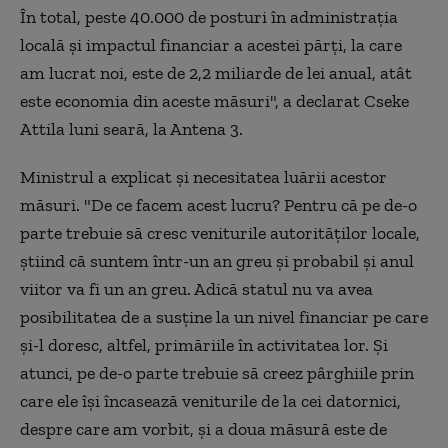
În total, peste 40.000 de posturi în administraţia
locală şi impactul financiar a acestei părţi, la care
am lucrat noi, este de 2,2 miliarde de lei anual, atât
este economia din aceste măsuri", a declarat Cseke
Attila luni seară, la Antena 3.
Ministrul a explicat şi necesitatea luării acestor
măsuri. "De ce facem acest lucru? Pentru că pe de-o
parte trebuie să cresc veniturile autorităţilor locale,
ştiind că suntem într-un an greu şi probabil şi anul
viitor va fi un an greu. Adică statul nu va avea
posibilitatea de a susţine la un nivel financiar pe care
şi-l doresc, altfel, primăriile în activitatea lor. Şi
atunci, pe de-o parte trebuie să creez pârghiile prin
care ele îşi încasează veniturile de la cei datornici,
despre care am vorbit, şi a doua măsură este de