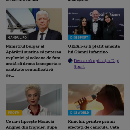
GANDUL.RO
DIGI SPORT
Ministrul bulgar al
UEFA i-ar fi plătit amanta
Apărării susține că puterea
lui Gianni Infantino
exploziei și coloana de fum
Descarcă aplicația Digi
arată că drona transporta o
Sport
cantitate semnificativă
de...
PRO FM
DIGI WORLD
Ce nu-i lipsește Monicăi
Rinichii, printre primii
Anghel din frigider, după
afectați de caniculă. Câtă