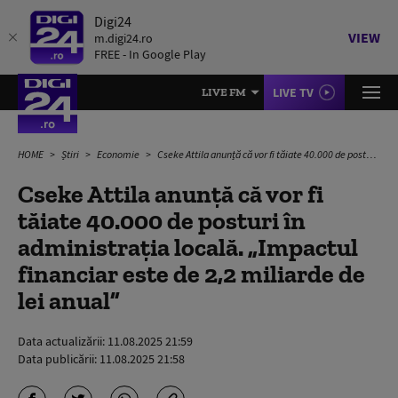
Digi24
VIEW
m.digi24.ro
FREE - In Google Play
LIVE TV
LIVE FM
HOME
Știri
Economie
Cseke Attila anunță că vor fi tăiate 40.000 de posturi în administraţia locală. „Impactul financiar este de 2,2 miliarde de lei anual”
Cseke Attila anunță că vor fi
tăiate 40.000 de posturi în
administraţia locală. „Impactul
financiar este de 2,2 miliarde de
lei anual”
Data actualizării:
11.08.2025 21:59
Data publicării:
11.08.2025 21:58