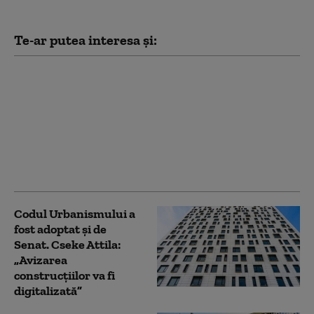
Te-ar putea interesa și:
Ilie Bolojan, despre
angajările în creșele
nou construite prin
PNRR: „Vom aproba
memorandumul în
maximum două
săptămâni”
Codul Urbanismului a
fost adoptat și de
Senat. Cseke Attila:
„Avizarea
construcțiilor va fi
digitalizată”