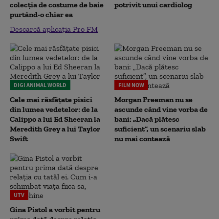
colecția de costume de baie
potrivit unui cardiolog
purtând-o chiar ea
Descarcă aplicația Pro FM
DIGI ANIMAL WORLD
FILM NOW
Cele mai răsfățate pisici
Morgan Freeman nu se
din lumea vedetelor: de la
ascunde când vine vorba de
Calippo a lui Ed Sheeran la
bani: „Dacă plătesc
Meredith Grey a lui Taylor
suficient”, un scenariu slab
Swift
nu mai contează
UTV
Gina Pistol a vorbit pentru