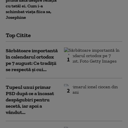
prima dată despre relația
cu tatăl ei. Cum i-a
schimbat viața fiica sa,
Josephine
Top Citite
Sărbătoare importantă
în calendarul ortodox
1
pe 7 august: Ce tradiții
se respectă și cui...
Tupeul unui primar
2
PSD după ce a încasat
despăgubiri pentru
secetă, iar apoi a
vândut...