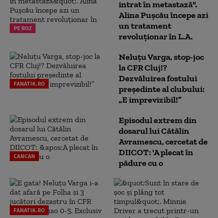
intrat în metastază".
Alina Pușcău începe azi
un tratament
PE ROZ
revoluționar în L.A.
Neluțu Varga, stop-joc
la CFR Cluj!?
Dezvăluirea fostului
FANATIK.RO
președinte al clubului:
„E imprevizibil!”
Episodul extrem din
dosarul lui Cătălin
Avramescu, cercetat de
DIICOT: 'A plecat în
CANCAN
pădure cu o
FANATIK.RO