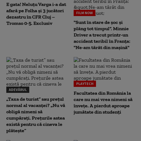
E gata! Neluțu Varga i-a dat
afară pe Folha și 3 jucători
FILM NOW
dezastru în CFR Cluj –
"Sunt în stare de șoc și
Tromso 0-5. Exclusiv
plâng tot timpul". Minnie
Driver a trecut printr-un
accident teribil în Franța:
"Ne-am târât din mașină"
PLAYTECH
ADEVĂRUL
Facultatea din România la
„Taxa de turist” sau prețul
care nu mai vrea nimeni să
normal al vacanței? „Nu vă
înveţe. A pierdut aproape
obligă nimeni să
jumătate din studenţi
cumpărați. Prețurile astea
există pentru că cineva le
plătește”