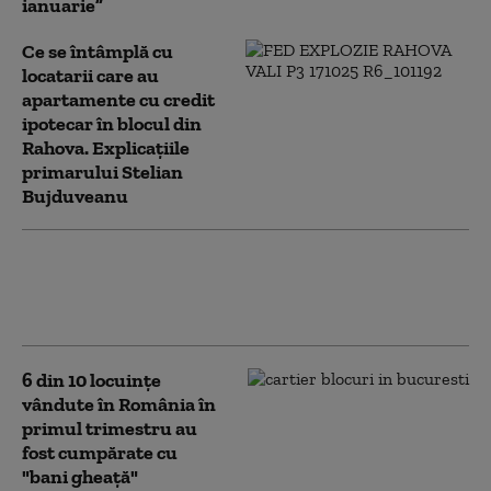
ianuarie”
Ce se întâmplă cu
locatarii care au
apartamente cu credit
ipotecar în blocul din
Rahova. Explicațiile
primarului Stelian
Bujduveanu
(P) CEC Bank - Credit ipotecar
imobiliar cu dobândă fixă în
primii 5 ani
6 din 10 locuințe
vândute în România în
primul trimestru au
fost cumpărate cu
"bani gheață"