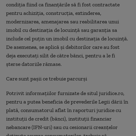
condiţia fiind ca finanţările să fi fost contractate
pentru achiziţia, construcţia, extinderea,
modernizarea, amenajarea sau reabilitarea unui
imobil cu destinaţia de locuinţă sau garanţia sa
include cel puţin un imobil cu destinaţia de locuinţă.
De asemenea, se aplică şi debitorilor care au fost
deja executaţi silit de către bănci, pentru a le fi
şterse datoriile rămase.
Care sunt pașii ce trebuie parcurși
Potrivit informațiilor furnizate de situl juridice.ro,
pentru a putea beneficia de prevederile Legii dării în
plată, consumatorul aflat în raporturi juridice cu
instituții de credit (bănci), instituții financiar
nebancare (IFN-uri) sau cu cesionarii creanțelor
deținute asupra consumatorilor, trebuie să