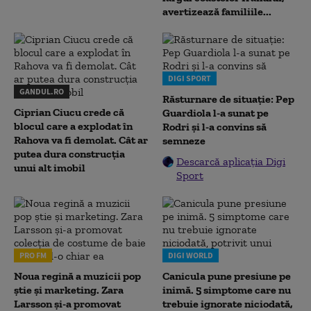
avertizează familiile...
DIGI SPORT
GANDUL.RO
Răsturnare de situație: Pep
Ciprian Ciucu crede că
Guardiola l-a sunat pe
blocul care a explodat în
Rodri și l-a convins să
Rahova va fi demolat. Cât ar
semneze
putea dura construcția
Descarcă aplicația Digi
unui alt imobil
Sport
PRO FM
DIGI WORLD
Noua regină a muzicii pop
Canicula pune presiune pe
știe și marketing. Zara
inimă. 5 simptome care nu
Larsson și-a promovat
trebuie ignorate niciodată,