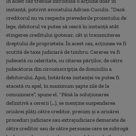
În acest caz trebuie introdusă o acțiune doar în
instanță, potrivit avocatului Adrian Cuculis. ”Dacă
creditorul nu va respecta prevederile proiectului de
lege, debitorul va putea să ceară în instanţă atât
stingerea creditului ipotecar, cât şi transmiterea
dreptului de proprietate. În acest caz, acţiunea va fi
scutită de taxa judiciară de timbru. Cererea va fi
judecată cu celeritate, cu citarea părţilor, de către
judecătoria din circumscripţia de domiciliu a
debitorului. Apoi, hotărârea instanţei va putea fi
atacată cu apel, în maximum şapte zile de la
comunicare”, spune el. “Până la soluţionarea
definitivă a cererii (…), se menţine suspendarea
oricărei plăţi către creditor, precum şi a oricărei
proceduri judiciare sau extrajudiciare demarate de
către creditor sau de către persoane care se subrogă