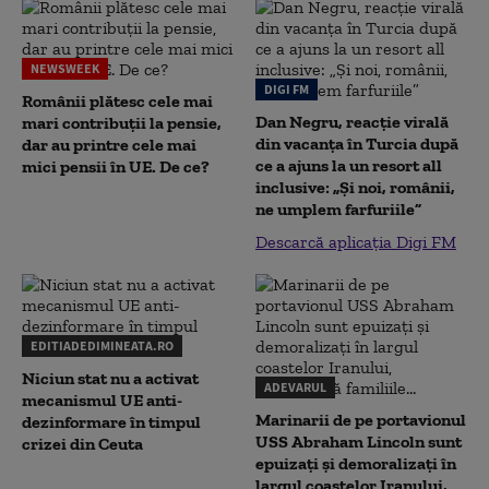
NEWSWEEK
DIGI FM
Românii plătesc cele mai
Dan Negru, reacție virală
mari contribuții la pensie,
din vacanța în Turcia după
dar au printre cele mai
ce a ajuns la un resort all
mici pensii în UE. De ce?
inclusive: „Și noi, românii,
ne umplem farfuriile”
Descarcă aplicația Digi FM
EDITIADEDIMINEATA.RO
Niciun stat nu a activat
ADEVARUL
mecanismul UE anti-
Marinarii de pe portavionul
dezinformare în timpul
USS Abraham Lincoln sunt
crizei din Ceuta
epuizați și demoralizați în
largul coastelor Iranului,