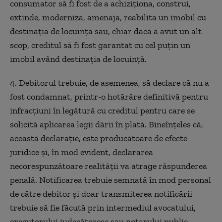
consumator să fi fost de a achiziționa, construi,
extinde, moderniza, amenaja, reabilita un imobil cu
destinația de locuință sau, chiar dacă a avut un alt
scop, creditul să fi fost garantat cu cel puțin un
imobil având destinația de locuință.
4. Debitorul trebuie, de asemenea, să declare că nu a
fost condamnat, printr-o hotărâre definitivă pentru
infracțiuni în legătură cu creditul pentru care se
solicită aplicarea legii dării în plată. Bineînțeles că,
această declarație, este producătoare de efecte
juridice și, în mod evident, declararea
necorespunzătoare realității va atrage răspunderea
penală. Notificarea trebuie semnată în mod personal
de către debitor și doar transmiterea notificării
trebuie să fie făcută prin intermediul avocatului,
executorului judecătoresc sau notarului public.