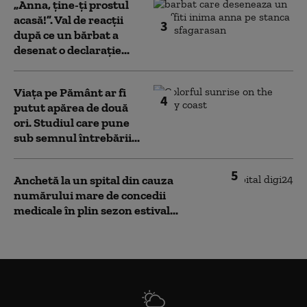
„Anna, ţine-ţi prostul
acasă!”. Val de reacții
3
după ce un bărbat a
desenat o declarație...
Viața pe Pământ ar fi
4
putut apărea de două
ori. Studiul care pune
sub semnul întrebării...
5
Anchetă la un spital din cauza
numărului mare de concedii
medicale în plin sezon estival...