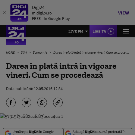
Digi24
VIEW
m.digi24.ro
FREE - In Google Play
LIVE TV
LIVE FM
HOME
Știri
Economie
Darea în plată intră în vigoare vineri. Cum se procedează
Darea în plată intră în vigoare
vineri. Cum se procedează
Data publicării:
12.05.2016 12:34
Urmărește
Digi24
în Google
Adaugă
Digi24
ca sursă preferată în