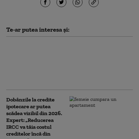
Te-ar putea interesa și:
În ce condiții poți
închiria o locuință dacă
nu ai achitat integral
creditul. Explicațiile
avocaților pentru
proprietari
Dobânzile la credite
ipotecare ar putea
scădea vizibil din 2026.
Expert: „Reducerea
IRCC va tăia costul
creditelor încă din