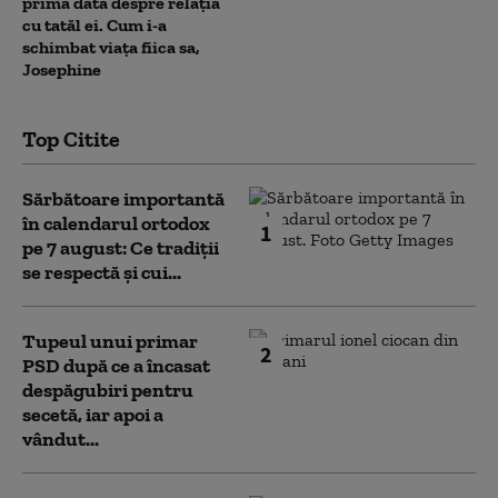
prima dată despre relația
cu tatăl ei. Cum i-a
schimbat viața fiica sa,
Josephine
Top Citite
Sărbătoare importantă
în calendarul ortodox
1
pe 7 august: Ce tradiții
se respectă și cui...
Tupeul unui primar
2
PSD după ce a încasat
despăgubiri pentru
secetă, iar apoi a
vândut...