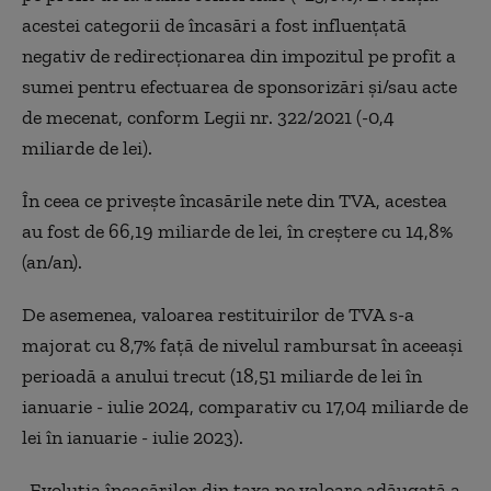
acestei categorii de încasări a fost influenţată
negativ de redirecţionarea din impozitul pe profit a
sumei pentru efectuarea de sponsorizări şi/sau acte
de mecenat, conform Legii nr. 322/2021 (-0,4
miliarde de lei).
În ceea ce priveşte încasările nete din TVA, acestea
au fost de 66,19 miliarde de lei, în creştere cu 14,8%
(an/an).
De asemenea, valoarea restituirilor de TVA s-a
majorat cu 8,7% faţă de nivelul rambursat în aceeaşi
perioadă a anului trecut (18,51 miliarde de lei în
ianuarie - iulie 2024, comparativ cu 17,04 miliarde de
lei în ianuarie - iulie 2023).
„Evoluţia încasărilor din taxa pe valoare adăugată a