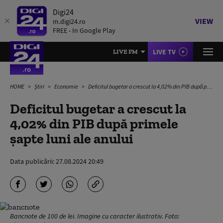
Digi24
VIEW
m.digi24.ro
FREE - In Google Play
LIVE TV
LIVE FM
HOME
Știri
Economie
Deficitul bugetar a crescut la 4,02% din PIB după primele şapte luni ale anului
Deficitul bugetar a crescut la
4,02% din PIB după primele
şapte luni ale anului
Data publicării:
27.08.2024 20:49
Bancnote de 100 de lei. Imagine cu caracter ilustrativ. Foto: