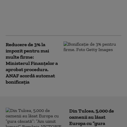
Navele de război
americane care vor fi
botezate „Trump” ar putea
costa sute de miliarde de
dolari
Reducere de 3% la
impozit pentru mai
multe firme:
Ministerul Finanțelor a
aprobat procedura.
ANAF acordă automat
bonificația
Din Tulcea, 5.000 de
oamenii au lăsat
Europa cu ”gura