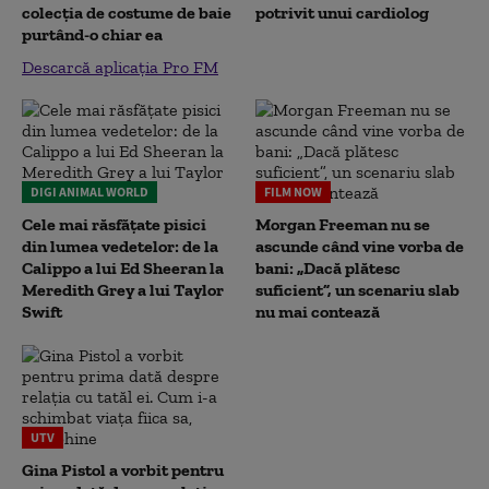
colecția de costume de baie
potrivit unui cardiolog
purtând-o chiar ea
Descarcă aplicația Pro FM
DIGI ANIMAL WORLD
FILM NOW
Cele mai răsfățate pisici
Morgan Freeman nu se
din lumea vedetelor: de la
ascunde când vine vorba de
Calippo a lui Ed Sheeran la
bani: „Dacă plătesc
Meredith Grey a lui Taylor
suficient”, un scenariu slab
Swift
nu mai contează
UTV
Gina Pistol a vorbit pentru