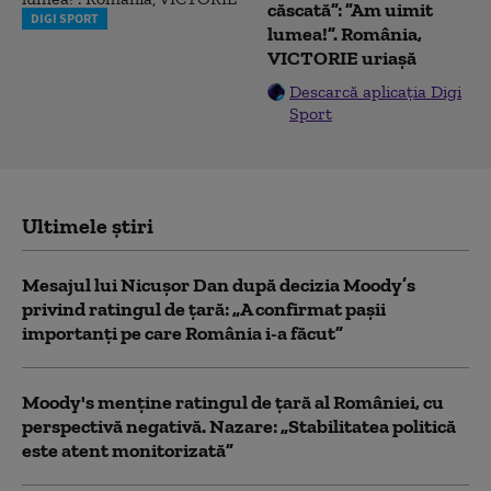
căscată”: ”Am uimit
DIGI SPORT
lumea!”. România,
VICTORIE uriașă
Descarcă aplicația Digi
Sport
Ultimele știri
Mesajul lui Nicușor Dan după decizia Moody’s
privind ratingul de țară: „A confirmat pașii
importanți pe care România i-a făcut”
Moody's menține ratingul de țară al României, cu
perspectivă negativă. Nazare: „Stabilitatea politică
este atent monitorizată”