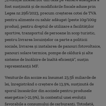
fost susţinută şi de modificările fiscale aduse prin
Legea nr.296/2023, precum creşterea cotei de TVA
pentru alimente cu zahăr adăugat (peste 10g/100g
produs), pentru dreptul de utilizare a facilităţilor
sportive, transportul de persoane în scop turistic,
pentru livrarea locuinţelor ca parte a politicii
sociale, livrarea şi instalarea de panouri fotovoltaice,
panouri solare termice, pompe de căldură şi alte
sisteme de încălzire de înaltă eficienţă”, susţin
reprezentanţii MF.
Veniturile din accize au însumat 23,56 miliarde de
lei, înregistrând o creştere de 13,9%, susţinută de
sporul încasărilor din accizele pentru produsele
energetice (+21,9%), în contextul unei evoluţii
favorabile a consumului de carburanţi. Totodată,