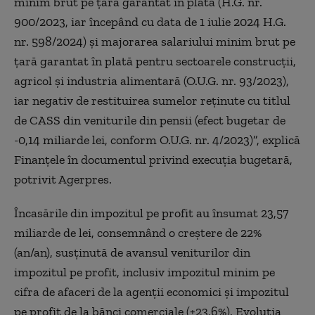
minim brut pe ţară garantat în plată (H.G. nr.
900/2023, iar începând cu data de 1 iulie 2024 H.G.
nr. 598/2024) şi majorarea salariului minim brut pe
ţară garantat în plată pentru sectoarele construcţii,
agricol şi industria alimentară (O.U.G. nr. 93/2023),
iar negativ de restituirea sumelor reţinute cu titlul
de CASS din veniturile din pensii (efect bugetar de
-0,14 miliarde lei, conform O.U.G. nr. 4/2023)”, explică
Finanţele în documentul privind execuţia bugetară,
potrivit Agerpres.
Încasările din impozitul pe profit au însumat 23,57
miliarde de lei, consemnând o creştere de 22%
(an/an), susţinută de avansul veniturilor din
impozitul pe profit, inclusiv impozitul minim pe
cifra de afaceri de la agenţii economici şi impozitul
pe profit de la bănci comerciale (+23,6%). Evoluţia