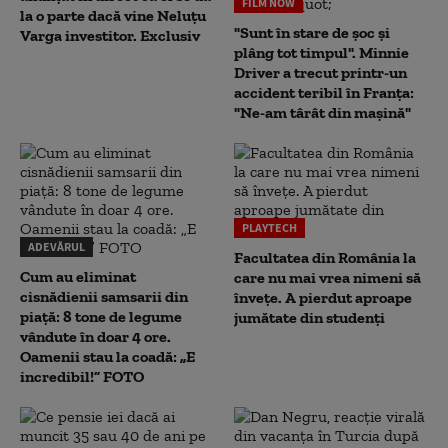
FILM NOW
la o parte dacă vine Neluțu
"Sunt în stare de șoc și
Varga investitor. Exclusiv
plâng tot timpul". Minnie
Driver a trecut printr-un
accident teribil în Franța:
"Ne-am târât din mașină"
PLAYTECH
ADEVĂRUL
Facultatea din România la
Cum au eliminat
care nu mai vrea nimeni să
cisnădienii samsarii din
înveţe. A pierdut aproape
piață: 8 tone de legume
jumătate din studenţi
vândute în doar 4 ore.
Oamenii stau la coadă: „E
incredibil!” FOTO