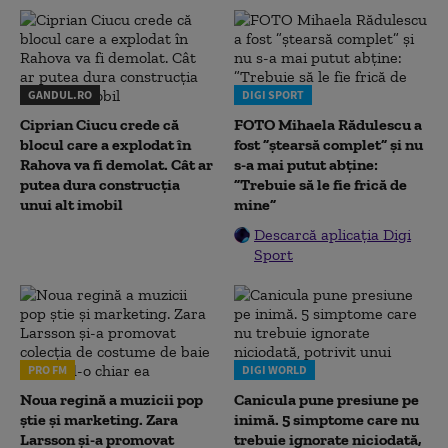
GANDUL.RO
DIGI SPORT
Ciprian Ciucu crede că
FOTO Mihaela Rădulescu a
blocul care a explodat în
fost ”ștearsă complet” și nu
Rahova va fi demolat. Cât ar
s-a mai putut abține:
putea dura construcția
”Trebuie să le fie frică de
unui alt imobil
mine”
Descarcă aplicația Digi
Sport
PRO FM
DIGI WORLD
Noua regină a muzicii pop
Canicula pune presiune pe
știe și marketing. Zara
inimă. 5 simptome care nu
Larsson și-a promovat
trebuie ignorate niciodată,