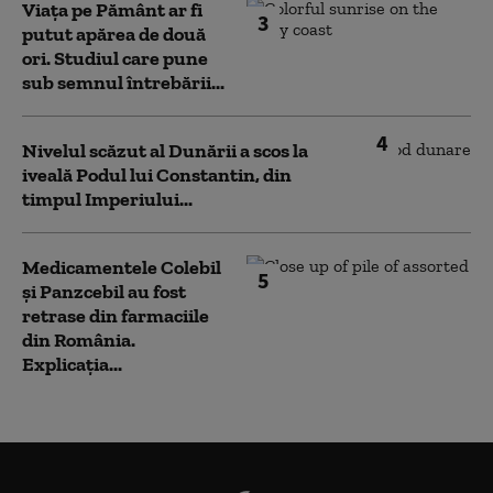
Viața pe Pământ ar fi
3
putut apărea de două
ori. Studiul care pune
sub semnul întrebării...
4
Nivelul scăzut al Dunării a scos la
iveală Podul lui Constantin, din
timpul Imperiului...
Medicamentele Colebil
5
și Panzcebil au fost
retrase din farmaciile
din România.
Explicația...