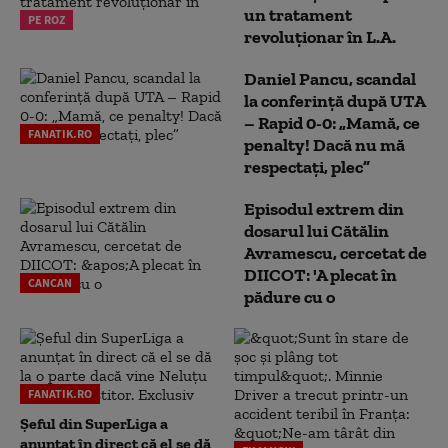
un tratament
PE ROZ
revoluționar în L.A.
Daniel Pancu, scandal
la conferință după UTA
– Rapid 0-0: „Mamă, ce
FANATIK.RO
penalty! Dacă nu mă
respectați, plec”
Episodul extrem din
dosarul lui Cătălin
Avramescu, cercetat de
DIICOT: 'A plecat în
CANCAN
pădure cu o
FANATIK.RO
Șeful din SuperLiga a
anunțat în direct că el se dă