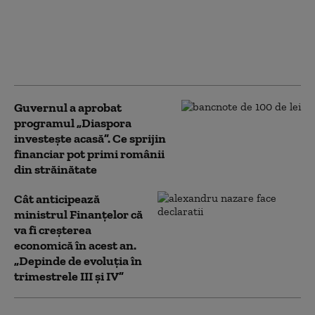
O nouă ediție Fidelis începe pe 7
august. Ce dobânzi anunță
Ministerul Finanțelor pentru
titlurile de stat în lei și euro
Guvernul a aprobat
programul „Diaspora
investește acasă”. Ce sprijin
financiar pot primi românii
din străinătate
Cât anticipează
ministrul Finanțelor că
va fi creşterea
economică în acest an.
„Depinde de evoluţia în
trimestrele III şi IV”