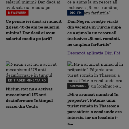
NEWSWEEK
DIGI FM
Ce pensie iei dacă ai muncit
Dan Negru, reacție virală
35 sau 40 de ani pe salariul
din vacanța în Turcia după
minim? Dar dacă ai avut
ce a ajuns la un resort all
salariul mediu pe țară?
inclusive: „Și noi, românii,
ne umplem farfuriile”
Descarcă aplicația Digi FM
EDITIADEDIMINEATA.RO
ADEVARUL
Niciun stat nu a activat
„Mi-a aruncat numărul în
mecanismul UE anti-
prăpastie”. Pățania unui
dezinformare în timpul
turist român în Thassos: a
crizei din Ceuta
parcat într-o zonă unde era
interzis, iar un localnic i-
a...