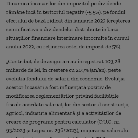
Dinamica încasărilor din impozitul pe dividende
rămâne încă în teritoriul negativ (-5,5%), pe fondul
efectului de bază ridicat din ianuarie 2023 (creşterea
semnificativă a dividendelor distribuite în baza
situaţiilor financiare interimare întocmite în cursul
anului 2022, cu reţinerea cotei de impozit de 5%).
„Contribuţiile de asigurări au înregistrat 109,28
miliarde de lei, în creştere cu 20,7% (an/an), peste
evoluţia fondului de salarii din economie. Evoluţia
acestor încasări a fost influenţată pozitiv de
modificarea reglementărilor privind facilităţile
fiscale acordate salariaţilor din sectorul construcţii,
agricol, industria alimentară şi a activităţilor de
creare de programe pentru calculator (O.U.G. nr.
93/2023 şi Legea nr. 296/2023), majorarea salariului