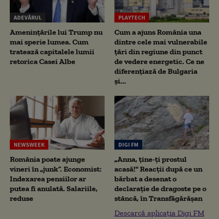
ADEVĂRUL
PLAYTECH
Amenințările lui Trump nu
Cum a ajuns România una
mai sperie lumea. Cum
dintre cele mai vulnerabile
tratează capitalele lumii
țări din regiune din punct
retorica Casei Albe
de vedere energetic. Ce ne
diferențiază de Bulgaria
și...
NEWSWEEK
DIGI FM
România poate ajunge
„Anna, ţine-ţi prostul
vineri în „junk”. Economist:
acasă!" Reacţii după ce un
Indexarea pensiilor ar
bărbat a desenat o
putea fi anulată. Salariile,
declaraţie de dragoste pe o
reduse
stâncă, în Transfăgărăşan
Descarcă aplicația Digi FM