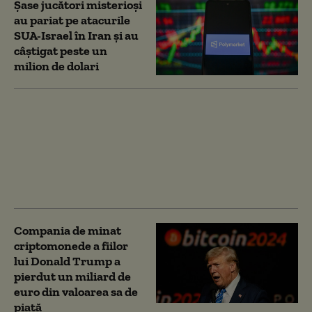
Șase jucători misterioși
au pariat pe atacurile
SUA-Israel în Iran și au
câștigat peste un
milion de dolari
Cum au devenit
milionari în bitcoin
clienții unei platforme
cripto din Coreea de
Sud. Norocul lor nu a
durat mult
Compania de minat
criptomonede a fiilor
lui Donald Trump a
pierdut un miliard de
euro din valoarea sa de
piață