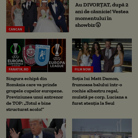
Au DIVORȚAT, după 2
ani de căsnicie! Vestea
momentului în
showbiz😮
CANCAN
FANATIK.RO
FILM NOW
Singura echipă din
Soția lui Matt Damon,
România care va prinde
frumoasa balului într-o
grupele cupelor europene.
rochie albastru regal,
Previziunea unui antrenor
mulată pe corp. Luciana a
de TOP: „Totul e bine
furat atenția la Seul
structurat acolo!”