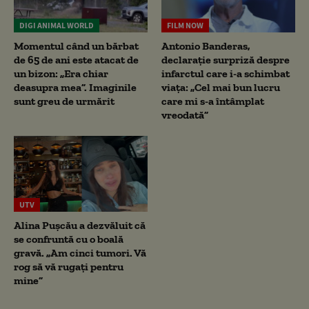
DIGI ANIMAL WORLD
FILM NOW
Momentul când un bărbat
Antonio Banderas,
de 65 de ani este atacat de
declarație surpriză despre
un bizon: „Era chiar
infarctul care i-a schimbat
deasupra mea”. Imaginile
viața: „Cel mai bun lucru
sunt greu de urmărit
care mi s-a întâmplat
vreodată”
UTV
Alina Pușcău a dezvăluit că
se confruntă cu o boală
gravă. „Am cinci tumori. Vă
rog să vă rugați pentru
mine”