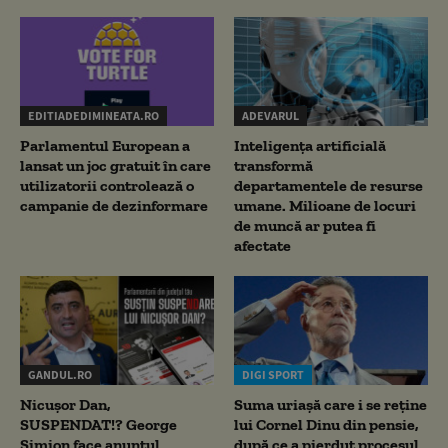
EDITIADEDIMINEATA.RO
ADEVARUL
Parlamentul European a
Inteligența artificială
lansat un joc gratuit în care
transformă
utilizatorii controlează o
departamentele de resurse
campanie de dezinformare
umane. Milioane de locuri
de muncă ar putea fi
afectate
GANDUL.RO
DIGI SPORT
Nicușor Dan,
Suma uriașă care i se reține
SUSPENDAT!? George
lui Cornel Dinu din pensie,
Simion face anunțul
după ce a pierdut procesul