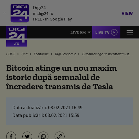
Digi24
VIEW
m.digi24.ro
FREE - In Google Play
LIVE TV
LIVE FM
HOME
Știri
Economie
Digi Economic
Bitcoin atinge un nou maxim istoric după semnalul de încredere transmis de Tesla
Bitcoin atinge un nou maxim
istoric după semnalul de
încredere transmis de Tesla
Data actualizării:
08.02.2021 16:49
Data publicării:
08.02.2021 15:59