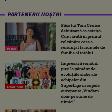
PARTENERII NOȘTRI
Fiica lui Tom Cruise
debutează ca actriță.
Cum arată în primul
rol tânăra care a
renunțat la numele de
PE ROZ
familie al tatălui
Impresarii români,
puși la pământ de
evoluțiile slabe ale
echipelor din
SuperLiga în cupele
FANATIK.RO
europene: „Vindem
doar pe sume de
nimic!”