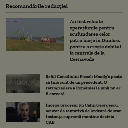
Recomandările redacţiei
Au fost reluate
operațiunile pentru
scufundarea celor
patru barje în Dunăre,
pentru a crește debitul
la centrala de la
Cernavodă
Șeful Consiliului Fiscal: Moody's poate
să țină cont de un precedent. O
retrogradare a României la junk nu ar
fi corectă
Începe procesul lui Călin Georgescu,
acuzat de tentativă de lovitură de stat.
Instanța supremă menține decizia
CAB