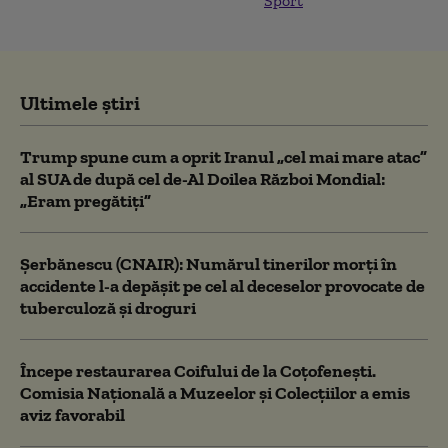
Sport
Ultimele știri
Trump spune cum a oprit Iranul „cel mai mare atac”
al SUA de după cel de-Al Doilea Război Mondial:
„Eram pregătiți”
Şerbănescu (CNAIR): Numărul tinerilor morţi în
accidente l-a depăşit pe cel al deceselor provocate de
tuberculoză şi droguri
Începe restaurarea Coifului de la Coțofenești.
Comisia Naţională a Muzeelor şi Colecţiilor a emis
aviz favorabil