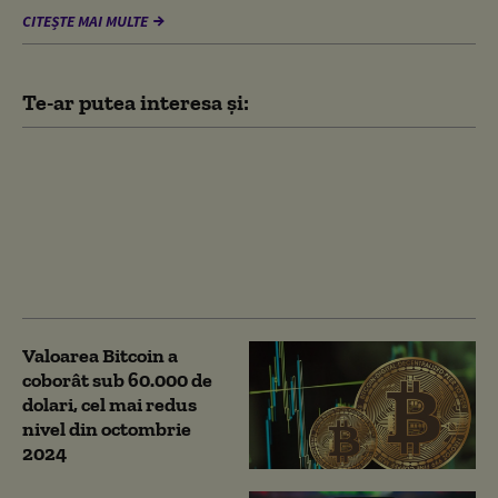
CITEȘTE MAI MULTE
Te-ar putea interesa și:
Escrocherie cu ATM-
uri Bitcoin și falși
reprezentanți ASF. Doi
tineri, reținuți după ce
au înșelat o femeie cu
aproape 287.000 de lei
Valoarea Bitcoin a
coborât sub 60.000 de
dolari, cel mai redus
nivel din octombrie
2024