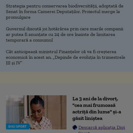
Strategia pentru conservarea biodiversității, adoptată de
Senat în forma Camerei Deputaților. Proiectul merge la
promulgare
Guvernul discută joi hotărârea prin care marile companii
ar putea fi anunțate cu 24 de ore înainte de limitarea
temporară a consumul
Cât anticipează ministrul Finanțelor că va fi creşterea
economică în acest an. „Depinde de evoluţia în trimestrele
III şi IV”
La 3 ani de la divorț,
"cea mai frumoasă
actriță din lume" și-a
găsit liniștea
DIGI SPORT
Descarcă aplicația Digi