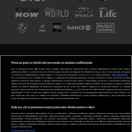
TERMENI ȘI CONDIȚII
POLITICA DE CONFIDENȚIALITATE
Nouă ne pasă ca datele tale personale să rămână confidențiale
Noi și partenerii noștri
30
stocăm și/sau accesăm informații pe dispozitivul dvs., precum identificatorii cookie unici pentru
prelucrarea datelor cu caracter personal. Puteți accepta sau gestiona alegerile dvs. făcând clic mai jos sau în orice moment, pe pagina
ABONARE DIGI TV
cu politica de confidențialitate. Aceste alegeri vor fi raportate partenerilor noștri și nu vă vor afecta navigarea.
Mai multe detalii
Noi si partenerii nostri (retelele de socializare si agentiile de publicitate partenere, precum si furnizorii nostri de servicii de date
analitice) prelucram date pentru a permite website-ului sa functioneze, pentru a personaliza continutul si anunturile publicitare
GESTIONAȚI PREFERINȚELE
afisate in functie de interesele si/sau profilul dvs., pentru a va oferi functionalitati aferente retelelor de socializare si pentru a analiza
traficul pe website. Beneficiati de drepturile prevazute de art. 15-22 din GDPR in legatura cu prelucrarea datelor cu caracter
personal. Aceste drepturi pot fi exercitate prin modalitatea indicata
aici
. Prin click pe “ACCEPT TOATE”, acceptati folosirea tuturor
CODUL DIGI24
Tehnologiilor de tip Cookie, care implica inclusiv acceptul dvs. cu privire la stocarea/accesarea informatiilor de catre Vendor-ii cu
care colaboram. Prin click pe “VREAU SA MODIFIC SETARILE INDIVIDUAL” puteti schimba preferintele in mod individual, mai
putin cele legate de cookie strict necesare pentru functionarea website-ului.
CAMERE WEB
Atât noi, cât și partenerii noștri prelucrăm datele pentru a oferi:
CONTACT/INFO
Stocarea și/sau accesarea informațiilor de pe un dispozitiv. Utilizarea profilurilor pentru selectarea conținutului personalizat.
Dezvoltarea și îmbunătățirea serviciilor. Măsurarea performanței reclamelor. Utilizarea profilurilor pentru selectarea publicității
personalizate. Crearea profilurilor de conținut personalizat. Crearea profilurilor pentru publicitate personalizată. Măsurarea
performanței conținutului. Înțelegerea publicului prin statistici sau combinații de date din surse diferite. Utilizarea de date limitate
pentru a selecta publicitatea. Utilizarea datelor limitate pentru a selecta conținutul. Date precise de geolocație și identificarea prin
VERSIUNE DESKTOP
scanarea dispozitivului.
Listă parteneri (furnizori)