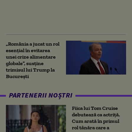
fenomenul ar putea
crește prețurile
alimentelor timp de ani
de zile
„România a jucat un rol
esențial în evitarea
unei crize alimentare
globale”, susține
trimisul lui Trump la
București
PARTENERII NOȘTRI
Fiica lui Tom Cruise
debutează ca actriță.
Cum arată în primul
rol tânăra care a