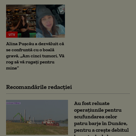
UTV
Alina Pușcău a dezvăluit că
se confruntă cu o boală
gravă. „Am cinci tumori. Vă
rog să vă rugați pentru
mine”
Recomandările redacţiei
Au fost reluate
operațiunile pentru
scufundarea celor
patru barje în Dunăre,
pentru a crește debitul