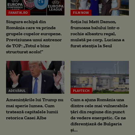
FANATIK.RO
FILM NOW
Singura echipă din
Soția lui Matt Damon,
România care va prinde
frumoasa balului într-o
grupele cupelor europene.
rochie albastru regal,
Previziunea unui antrenor
mulată pe corp. Luciana a
de TOP: „Totul e bine
furat atenția la Seul
structurat acolo!”
ADEVĂRUL
PLAYTECH
Amenințările lui Trump nu
Cum a ajuns România una
mai sperie lumea. Cum
dintre cele mai vulnerabile
tratează capitalele lumii
țări din regiune din punct
retorica Casei Albe
de vedere energetic. Ce ne
diferențiază de Bulgaria
și...