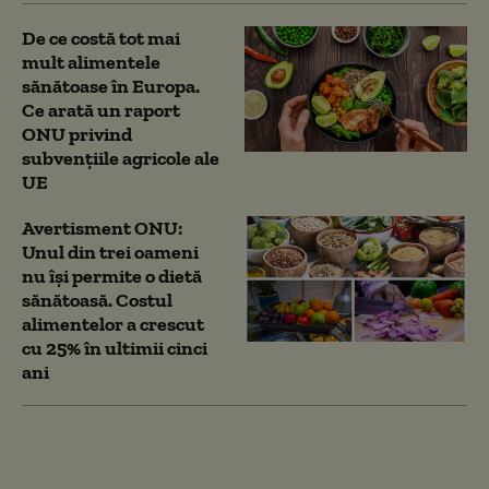
De ce costă tot mai
mult alimentele
sănătoase în Europa.
Ce arată un raport
ONU privind
subvențiile agricole ale
UE
Avertisment ONU:
Unul din trei oameni
nu își permite o dietă
sănătoasă. Costul
alimentelor a crescut
cu 25% în ultimii cinci
ani
Avertismente sumbre
ale experților despre
„super El Nino”: