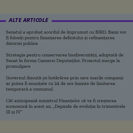
ALTE ARTICOLE
Senatul a aprobat acordul de împrumut cu BIRD. Banii vor
fi folosiți pentru finanțarea deficitului și refinanțarea
datoriei publice
Strategia pentru conservarea biodiversității, adoptată de
Senat în forma Camerei Deputaților. Proiectul merge la
promulgare
Guvernul discută joi hotărârea prin care marile companii
ar putea fi anunțate cu 24 de ore înainte de limitarea
temporară a consumul
Cât anticipează ministrul Finanțelor că va fi creşterea
economică în acest an. „Depinde de evoluţia în trimestrele
III şi IV”