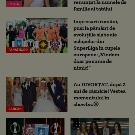
renunțat la numele de
PE ROZ
familie al tatălui
Impresarii români,
puși la pământ de
evoluțiile slabe ale
echipelor din
SuperLiga în cupele
FANATIK.RO
europene: „Vindem
doar pe sume de
nimic!”
Au DIVORȚAT, după 2
ani de căsnicie! Vestea
momentului în
showbiz😮
CANCAN