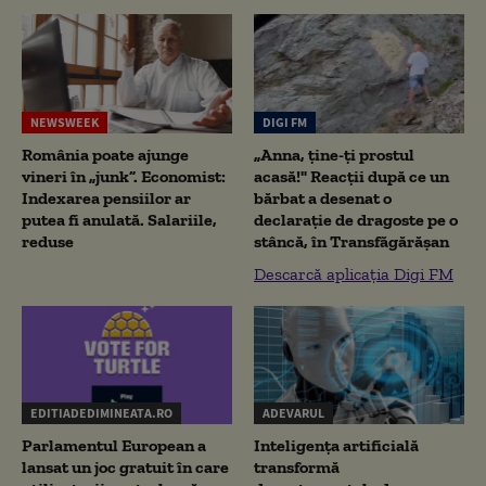
NEWSWEEK
DIGI FM
România poate ajunge
„Anna, ţine-ţi prostul
vineri în „junk”. Economist:
acasă!" Reacţii după ce un
Indexarea pensiilor ar
bărbat a desenat o
putea fi anulată. Salariile,
declaraţie de dragoste pe o
reduse
stâncă, în Transfăgărăşan
Descarcă aplicația Digi FM
EDITIADEDIMINEATA.RO
ADEVARUL
Parlamentul European a
Inteligența artificială
lansat un joc gratuit în care
transformă