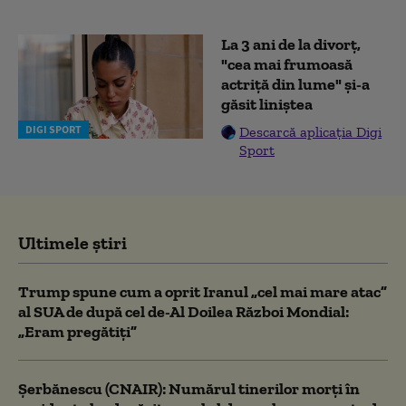
La 3 ani de la divorț,
"cea mai frumoasă
actriță din lume" și-a
găsit liniștea
DIGI SPORT
Descarcă aplicația Digi
Sport
Ultimele știri
Trump spune cum a oprit Iranul „cel mai mare atac”
al SUA de după cel de-Al Doilea Război Mondial:
„Eram pregătiți”
Şerbănescu (CNAIR): Numărul tinerilor morţi în