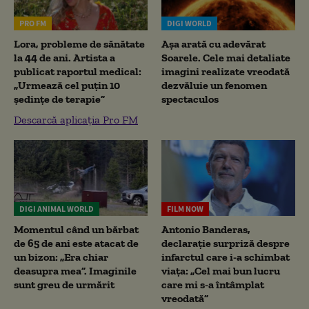
PRO FM
DIGI WORLD
Lora, probleme de sănătate
Așa arată cu adevărat
la 44 de ani. Artista a
Soarele. Cele mai detaliate
publicat raportul medical:
imagini realizate vreodată
„Urmează cel puțin 10
dezvăluie un fenomen
ședințe de terapie”
spectaculos
Descarcă aplicația Pro FM
DIGI ANIMAL WORLD
FILM NOW
Momentul când un bărbat
Antonio Banderas,
de 65 de ani este atacat de
declarație surpriză despre
un bizon: „Era chiar
infarctul care i-a schimbat
deasupra mea”. Imaginile
viața: „Cel mai bun lucru
sunt greu de urmărit
care mi s-a întâmplat
vreodată”