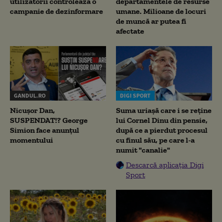
utilizatorii controlează o
departamentele de resurse
campanie de dezinformare
umane. Milioane de locuri
de muncă ar putea fi
afectate
GANDUL.RO
DIGI SPORT
Nicușor Dan,
Suma uriașă care i se reține
SUSPENDAT!? George
lui Cornel Dinu din pensie,
Simion face anunțul
după ce a pierdut procesul
momentului
cu finul său, pe care l-a
numit "canalie"
Descarcă aplicația Digi
Sport