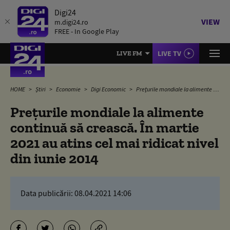
Digi24
VIEW
m.digi24.ro
FREE - In Google Play
LIVE TV
LIVE FM
HOME
Știri
Economie
Digi Economic
Preţurile mondiale la alimente continuă să crească. În martie 2021 au atins cel mai ridicat nivel din iunie 2014
Preţurile mondiale la alimente
continuă să crească. În martie
2021 au atins cel mai ridicat nivel
din iunie 2014
Data publicării:
08.04.2021 14:06