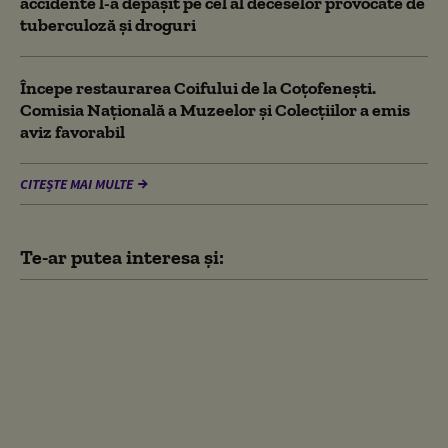
accidente l-a depăşit pe cel al deceselor provocate de
tuberculoză şi droguri
Începe restaurarea Coifului de la Coțofenești.
Comisia Naţională a Muzeelor şi Colecţiilor a emis
aviz favorabil
CITEȘTE MAI MULTE
Te-ar putea interesa și:
Ajutor umanitar de 100
de milioane de dolari
pentru Cuba. SUA
trimit primul
transport cu alimente
și kituri de igienă