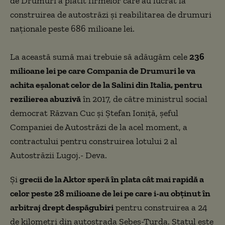
de Drumuri a plătit firmelor care au lucrat la
construirea de autostrăzi și reabilitarea de drumuri
naționale peste 686 milioane lei.
La această sumă mai trebuie să adăugăm cele
236
milioane lei pe care Compania de Drumuri le va
achita eșalonat celor de la Salini din Italia, pentru
rezilierea abuzivă
în 2017, de către ministrul social
democrat Răzvan Cuc și Ștefan Ioniță, șeful
Companiei de Autostrăzi de la acel moment, a
contractului pentru construirea lotului 2 al
Autostrăzii Lugoj.- Deva.
Și
grecii de la Aktor speră în plata cât mai rapidă a
celor peste 28 milioane de lei pe care i-au obținut în
arbitraj drept despăgubiri
pentru construirea a 24
de kilometri din autostrada Sebeș-Turda. Statul este