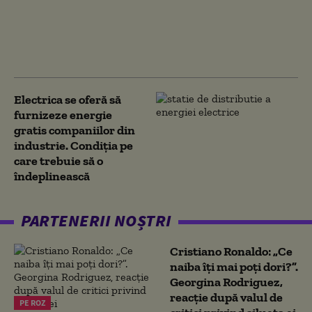
angajat. Cum
gestionează afacerile
solo mii de clienți în
același timp
Electrica se oferă să
furnizeze energie
gratis companiilor din
industrie. Condiția pe
care trebuie să o
îndeplinească
PARTENERII NOȘTRI
Cristiano Ronaldo: „Ce
naiba îți mai poți dori?”.
Georgina Rodriguez,
reacție după valul de
PE ROZ