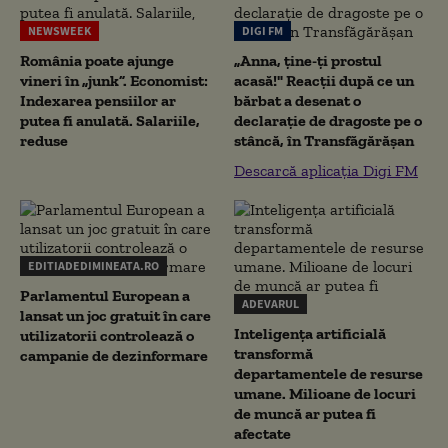
NEWSWEEK
DIGI FM
România poate ajunge
„Anna, ţine-ţi prostul
vineri în „junk”. Economist:
acasă!" Reacţii după ce un
Indexarea pensiilor ar
bărbat a desenat o
putea fi anulată. Salariile,
declaraţie de dragoste pe o
reduse
stâncă, în Transfăgărăşan
Descarcă aplicația Digi FM
EDITIADEDIMINEATA.RO
Parlamentul European a
ADEVARUL
lansat un joc gratuit în care
Inteligența artificială
utilizatorii controlează o
transformă
campanie de dezinformare
departamentele de resurse
umane. Milioane de locuri
de muncă ar putea fi
afectate