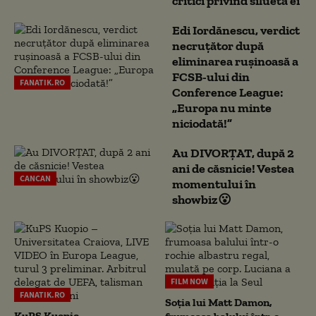
critici privind silueta ei
Edi Iordănescu, verdict
necruțător după
eliminarea rușinoasă a
FCSB-ului din
FANATIK.RO
Conference League:
„Europa nu minte
niciodată!”
Au DIVORȚAT, după 2
ani de căsnicie! Vestea
CANCAN
momentului în
showbiz😮
FILM NOW
FANATIK.RO
Soția lui Matt Damon,
KuPS Kuopio –