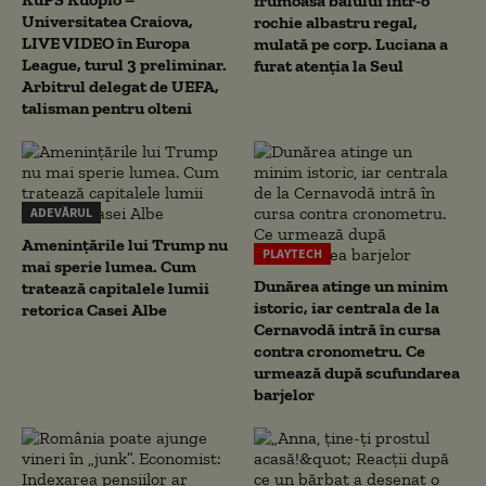
frumoasa balului într-o
Universitatea Craiova,
rochie albastru regal,
LIVE VIDEO în Europa
mulată pe corp. Luciana a
League, turul 3 preliminar.
furat atenția la Seul
Arbitrul delegat de UEFA,
talisman pentru olteni
ADEVĂRUL
Amenințările lui Trump nu
PLAYTECH
mai sperie lumea. Cum
Dunărea atinge un minim
tratează capitalele lumii
istoric, iar centrala de la
retorica Casei Albe
Cernavodă intră în cursa
contra cronometru. Ce
urmează după scufundarea
barjelor