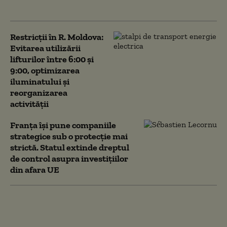
energie și investiții
Restricții în R. Moldova:
Evitarea utilizării
lifturilor între 6:00 şi
9:00, optimizarea
iluminatului şi
reorganizarea
activităţii
Franța își pune companiile
strategice sub o protecție mai
strictă. Statul extinde dreptul
de control asupra investițiilor
din afara UE
Companiile cu venituri
de milioane de dolari
care au un singur