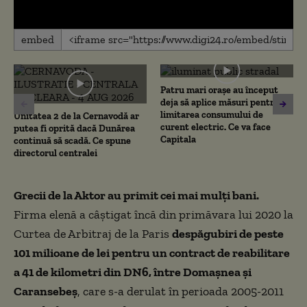
0
embed
seconds
of
0
seconds
Patru mari orașe au început
deja să aplice măsuri pentru
limitarea consumului de
Unitatea 2 de la Cernavodă ar
curent electric. Ce va face
putea fi oprită dacă Dunărea
Capitala
continuă să scadă. Ce spune
directorul centralei
Grecii de la Aktor au primit cei mai mulți bani.
Firma elenă a câștigat încă din primăvara lui 2020 la
Curtea de Arbitraj de la Paris
despăgubiri de peste
101 milioane de lei pentru un contract de reabilitare
a 41 de kilometri din DN6, între Domașnea și
Caransebeș
, care s-a derulat în perioada 2005-2011