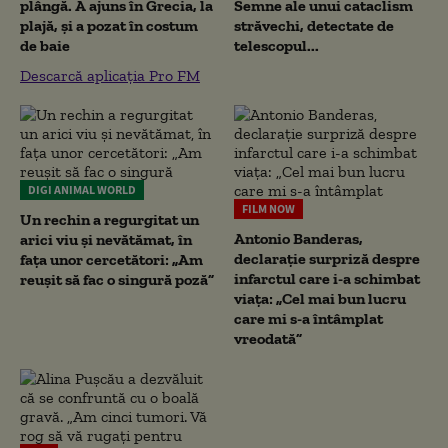
plângă. A ajuns în Grecia, la
Semne ale unui cataclism
plajă, și a pozat în costum
străvechi, detectate de
de baie
telescopul...
Descarcă aplicația Pro FM
DIGI ANIMAL WORLD
FILM NOW
Un rechin a regurgitat un
Antonio Banderas,
arici viu și nevătămat, în
declarație surpriză despre
fața unor cercetători: „Am
infarctul care i-a schimbat
reușit să fac o singură poză”
viața: „Cel mai bun lucru
care mi s-a întâmplat
vreodată”