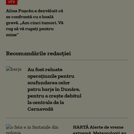
UTV
Alina Pușcău a dezvăluit că
se confruntă cu o boală
gravă. „Am cinci tumori. Vă
rog să vă rugați pentru
mine”
Recomandările redacţiei
Au fost reluate
operațiunile pentru
scufundarea celor
patru barje în Dunăre,
pentru a crește debitul
la centrala de la
Cernavodă
HARTĂ Alerte de vreme
extremă. Meteorologii au