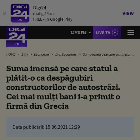
Digi24
VIEW
m.digi24.ro
FREE - In Google Play
LIVE TV
LIVE FM
HOME
Știri
Economie
Digi Economic
Suma imensă pe care statul a plătit-o ca despăgubiri constructorilor de autostrăzi. Cei mai mulți bani i-a primit o firmă din Grecia
Suma imensă pe care statul a
plătit-o ca despăgubiri
constructorilor de autostrăzi.
Cei mai mulți bani i-a primit o
firmă din Grecia
Data publicării:
15.06.2021 12:29