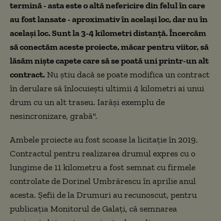
termină - asta este o altă nefericire din felul în care
au fost lansate - aproximativ în același loc, dar nu în
același loc. Sunt la 3-4 kilometri distanță. Încercăm
să conectăm aceste proiecte, măcar pentru viitor, să
lăsăm niște capete care să se poată uni printr-un alt
contract.
Nu știu dacă se poate modifica un contract
în derulare să înlocuiești ultimii 4 kilometri ai unui
drum cu un alt traseu. Iarăși exemplu de
nesincronizare, grabă".
Ambele proiecte au fost scoase la licitație în 2019.
Contractul pentru realizarea drumul expres cu o
lungime de 11 kilometru a fost semnat cu firmele
controlate de Dorinel Umbrărescu în aprilie anul
acesta. Șefii de la Drumuri au recunoscut, pentru
publicaţia Monitorul de Galaţi, că semnarea