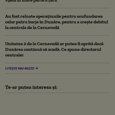
Au fost reluate operațiunile pentru scufundarea
celor patru barje în Dunăre, pentru a crește debitul
la centrala de la Cernavodă
Unitatea 2 de la Cernavodă ar putea fi oprită dacă
Dunărea continuă să scadă. Ce spune directorul
centralei
CITEȘTE MAI MULTE
Te-ar putea interesa și:
Ilie Bolojan, întâlnire cu
patronatele la Palatul Victoria.
Ce au discutat despre taxe,