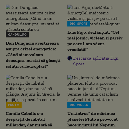
DIGI SPORT
Luis Figo, dezlănțuit: "Cel
GANDUL.RO
mai josnic, viclean și parșiv
Dan Dungaciu avertizează
pe care l-am văzut
asupra crizei energetice:
vreodată!"
„Când ai un vulcan
Descarcă aplicația Digi
deasupra, nu stai să găsești
Sport
soluții cu leucoplast”
PRO FM
DIGI WORLD
Camila Cabello s-a
Un „intrus” de mărimea
despărțit de iubitul
planetei Pluto a provocat
miliardar, dar nu stă să
haos în jurul lui Neptun.