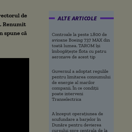
rectorul de
ALTE ARTICOLE
ti. Renumit
en spune că
Controale la peste 1.800 de
avioane Boeing 737 MAX din
toată lumea. TAROM își
îmbogățește flota cu patru
aeronave de acest tip
Guvernul a adoptat regulile
pentru limitarea consumului
de energie al marilor
companii. În ce condiții
poate interveni
Transelectrica
A început operațiunea de
scufundare a barjelor în
Dunăre pentru devierea
cursului spre centrala de la