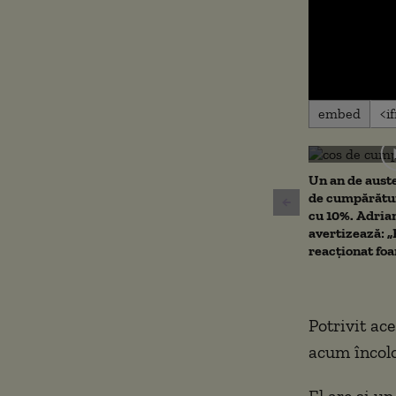
0
embed
seconds
of
0
seconds
Volu
90%
Un an de auste
de cumpărătur
cu 10%. Adria
avertizează: 
reacționat foa
Potrivit ace
acum încolo
El are și un