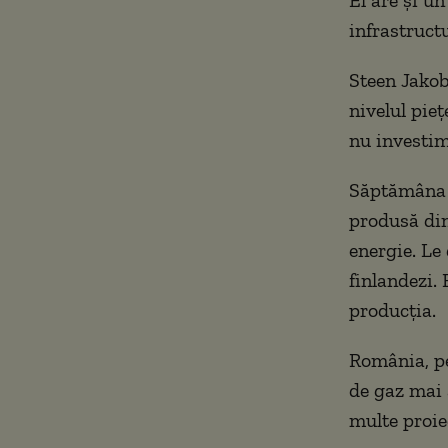
infrastructu
Steen Jakob
nivelul pieț
nu investim
Săptămâna t
produsă din
energie. Le
finlandezi. 
producția.
România, pe 
de gaz mai 
multe proiec