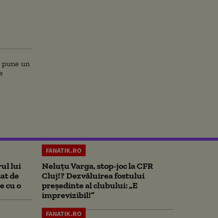
FANATIK.RO
ul lui
Neluțu Varga, stop-joc la CFR
at de
Cluj!? Dezvăluirea fostului
e cu o
președinte al clubului: „E
imprevizibil!”
FANATIK.RO