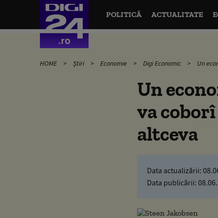
POLITICĂ
ACTUALITATE
E
HOME
Știri
Economie
Digi Economic
Un econ
Un econom
va coborî
altceva
Data actualizării:
08.0
Data publicării:
08.06