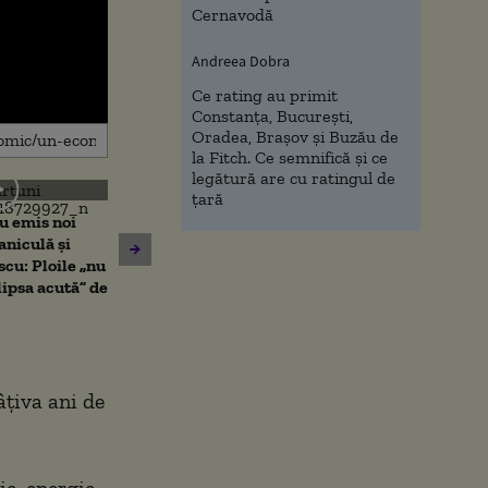
Cernavodă
Andreea Dobra
Ce rating au primit
Constanța, București,
Oradea, Brașov și Buzău de
la Fitch. Ce semnifică și ce
legătură are cu ratingul de
țară
u emis noi
Noi verificări 
Cristian Bușoi, despre criza
aniculă și
din Leipzig: sut
energetică: „Populația nu va
scu: Ploile „nu
caută o a doua 
fi afectată de limitările de
ipsa acută” de
Varianta exclu
consum”
anchetatori
âțiva ani de
ie, energie,