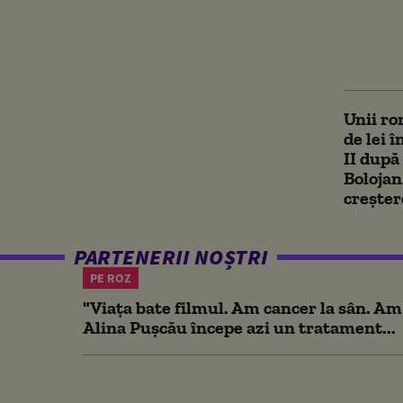
Sondaj
america
ultimii
Unii ro
de lei 
II dup
Bolojan
creșter
PARTENERII NOȘTRI
PE ROZ
"Viața bate filmul. Am cancer la sân. Am
Alina Pușcău începe azi un tratament...