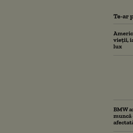
Te-ar p
America
vieții,
lux
Bilanțu
austeri
inflați
concedi
„Am cu
BMW anu
muncă e
afectat