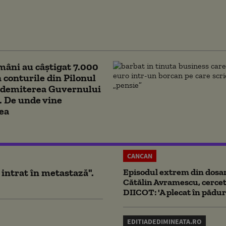
 CNBC: Pesimismul economic al
nilor atinge cel mai ridicat nivel din
 doi ani. Trump, tot mai criticat
mâni au câștigat 7.000
în conturile din Pilonul
ă demiterea Guvernului
. De unde vine
ea
CANCAN
 intrat în metastază".
Episodul extrem din dosar
Cătălin Avramescu, cercet
DIICOT: 'A plecat în pădur
EDITIADEDIMINEATA.RO