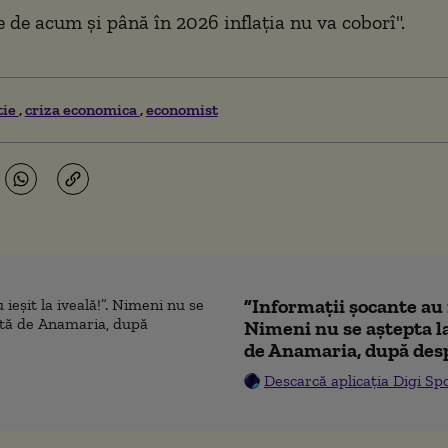
 de acum și până în 2026 inflația nu va coborî".
tie
criza economica
economist
”Informații șocante au i
Nimeni nu se aștepta l
de Anamaria, după des
Descarcă aplicația Digi Sp