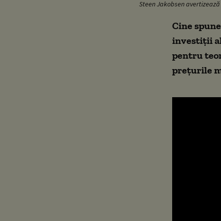
Steen Jakobsen avertizează c
Cine spune 
investiţii 
pentru teor
prețurile m