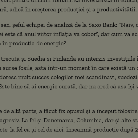
ră, adică în creșterea producției și a productivității.
sen, șeful echipei de analiză de la Saxo Bank: "Naiv, 
ei este că anul viitor inflația va coborî, dar cum va 
 în producția de energie?
recută și Suedia și Finlanda au interzis investițiile 
 surse fosile, asta într-un moment în care există un d
 doresc mult succes colegilor mei scandinavi, suedezi
Este bine să ai energie curată, dar nu cred că așa își 
de altă parte, a făcut fix opusul și a început folosir
agresiv. La fel și Danemarca, Columbia, dar și alte st
te, la fel ca și cel de aici, înseamnă producție după 