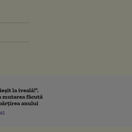
eșit la iveală!”.
a mutarea făcută
părțirea anului
ort