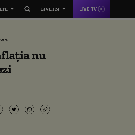
LIVE TV
LTE
LIVE FM
tceva
flația nu
ezi