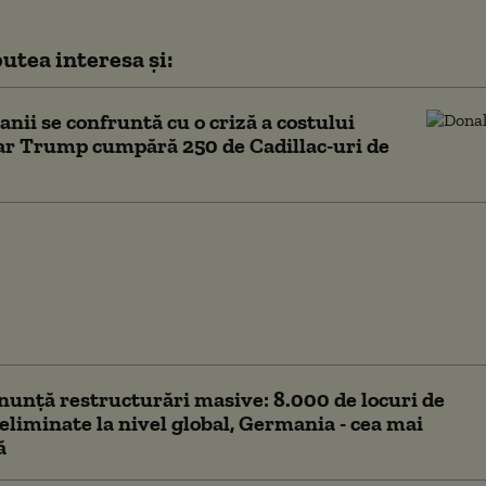
utea interesa și:
nii se confruntă cu o criză a costului
 iar Trump cumpără 250 de Cadillac-uri de
l unui an de
tate în România:
e, consum în scădere și
eri. Adrian Mitroi:
mpărat doar timp”
nță restructurări masive: 8.000 de locuri de
liminate la nivel global, Germania - cea mai
ă