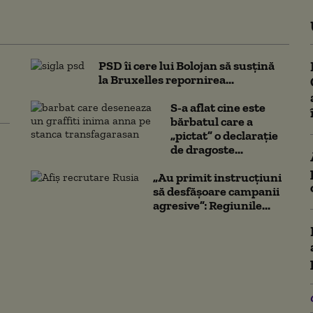
PSD îi cere lui Bolojan să susțină
la Bruxelles repornirea...
S-a aflat cine este
bărbatul care a
„pictat” o declarație
de dragoste...
„Au primit instrucțiuni
să desfășoare campanii
agresive”: Regiunile...