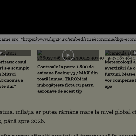
me
ritate: coșul
Meteorologii a
Controale la peste 1.800 de
i s-a scumpit
avertizări de c
avioane Boeing 737 MAX din
n Mitroi
furtuni. Matee
toată lumea. TAROM își
„Economia a
vor compensa l
îmbogățește flota cu patru
rte dur”
apă
aeronave de acest tip
stuia, inflația ar putea rămâne mare la nivel global c
, până spre 2026.
 sfat pentru oficialii români: să investească în educaț