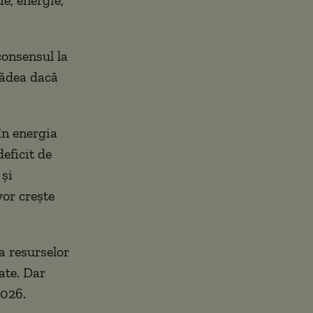
consensul la
scădea dacă
în energia
eficit de
 și
vor crește
ea resurselor
ate. Dar
2026.