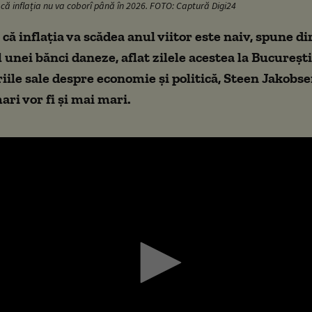
ă inflația nu va coborî până în 2026. FOTO: Captură Digi24
că inflația va scădea anul viitor este naiv, spune di
al unei bănci daneze, aflat zilele acestea la Bucureș
iile sale despre economie şi politică, Steen Jakobs
ari vor fi și mai mari.