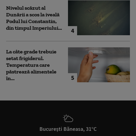
Nivelul scăzut al
Dunării a scos la iveală
Podul lui Constantin,
din timpul Imperiului...
4
La câte grade trebuie
setat frigiderul.
Temperatura care
păstrează alimentele
5
în...
București Băneasa, 31°C