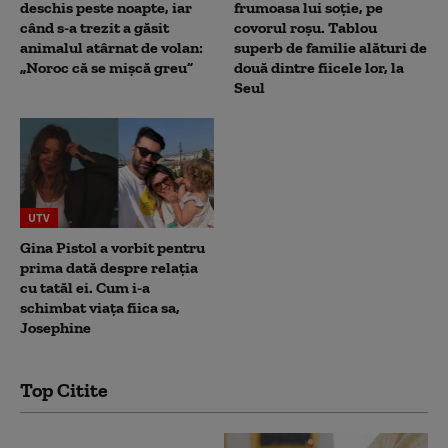
deschis peste noapte, iar
frumoasa lui soție, pe
când s-a trezit a găsit
covorul roșu. Tablou
animalul atârnat de volan:
superb de familie alături de
„Noroc că se mișcă greu”
două dintre fiicele lor, la
Seul
UTV
Gina Pistol a vorbit pentru
prima dată despre relația
cu tatăl ei. Cum i-a
schimbat viața fiica sa,
Josephine
Top Citite