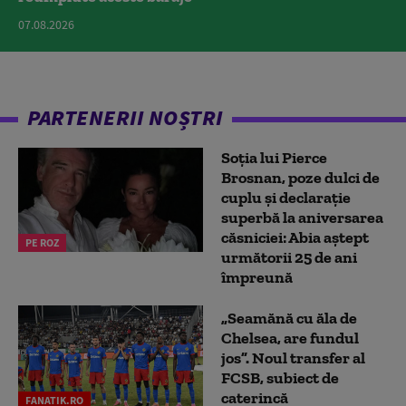
07.08.2026
PARTENERII NOȘTRI
Soția lui Pierce
Brosnan, poze dulci de
cuplu și declarație
superbă la aniversarea
căsniciei: Abia aștept
PE ROZ
următorii 25 de ani
împreună
„Seamănă cu ăla de
Chelsea, are fundul
jos”. Noul transfer al
FCSB, subiect de
caterincă
FANATIK.RO