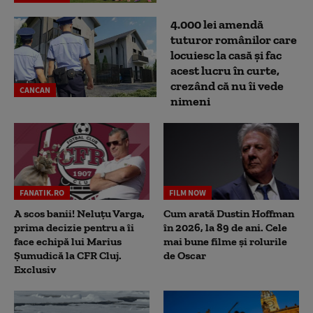
4.000 lei amendă
tuturor românilor care
locuiesc la casă și fac
acest lucru în curte,
crezând că nu îi vede
CANCAN
nimeni
FANATIK.RO
FILM NOW
A scos banii! Neluțu Varga,
Cum arată Dustin Hoffman
prima decizie pentru a îi
în 2026, la 89 de ani. Cele
face echipă lui Marius
mai bune filme și rolurile
Șumudică la CFR Cluj.
de Oscar
Exclusiv