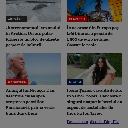
ADEVĂRUL
PLAYTECH
„Antrenamentul” sezonului
În ce orașe din Europa poți
în Arctica: Un urs polar
trăi bine cu o pensie de
folosește un bloc de gheață
1.500 de euro pe lună.
pe post de halteră
Costurile reale
NEWSWEEK
DIGI FM
Anunțul lui Nicușor Dan
Ioana Țiriac, vacanță de lux
deschide calea spre
în Saint-Tropez. Cât costă o
creșterea pensiilor.
singură noapte la hotelul cu
Pensionarii, prima veste
aspect de castel ales de
bună după 2 ani
fiica lui Ion Țiriac
Descarcă aplicația Digi FM