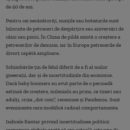
de 40 de ani.
Pentru cei necăsătoriți, nunțile sau botezurile sunt
înlocuite de petreceri de despărțire sau aniversări de
câini sau pisici. În China de pildă există o creștere a
petrecerilor de demisie, iar în Europa petrecerile de
divorț capătă amploare.
Schimbările țin de felul diferit de a fi al noilor
gneerații, dar și de incertitudinile din economie.
Dacă baby boomers au avut parte de o perioadă
extinsă de creștere, milenialii au prins, ca tineri sau
adulți, criza „dot com”, recesiune și Pandemia. Sunt
evenimente care modifică radical comportamente.
Indicele Kantar privind incertitudinea politicii
economice globale arată că era actuală este una de