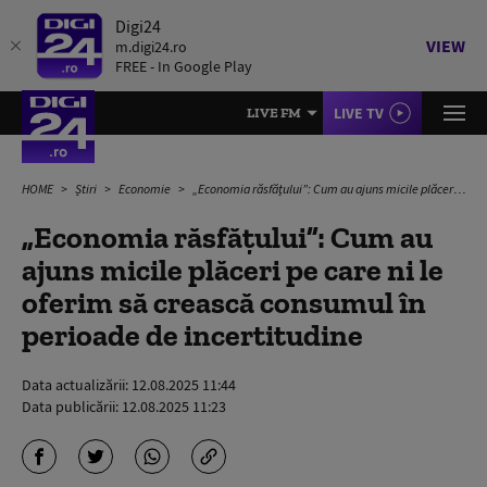
Digi24
VIEW
m.digi24.ro
FREE - In Google Play
LIVE TV
LIVE FM
HOME
Știri
Economie
„Economia răsfățului”: Cum au ajuns micile plăceri pe care ni le oferim să crească consumul în perioade de incertitudine
„Economia răsfățului”: Cum au
ajuns micile plăceri pe care ni le
oferim să crească consumul în
perioade de incertitudine
Data actualizării:
12.08.2025 11:44
Data publicării:
12.08.2025 11:23