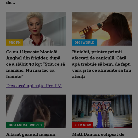
de...
PRO FM
DIGI WORLD
Ce nu-i lipsește Monicăi
Rinichii, printre primii
Anghel din frigider, după
afectați de caniculă. Câtă
ce a slăbit 40 kg: “Știu ce să
apă trebuie să bem, de fapt,
mănânc. Nu mai fac ca
vara și la ce alimente să fim
înainte”
atenți
Descarcă aplicația Pro FM
DIGI ANIMAL WORLD
FILM NOW
A lăsat geamul mașinii
Matt Damon, eclipsat de