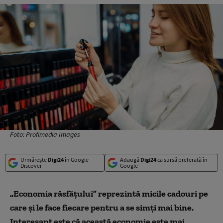
Foto: Profimedia Images
Urmărește
Digi24
în Google
Adaugă
Digi24
ca sursă preferată în
Discover
Google
„Economia răsfățului” reprezintă micile cadouri pe
care și le face fiecare pentru a se simți mai bine.
Interesant este că această economie este mai