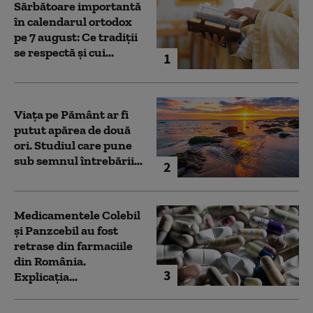
Sărbătoare importantă
în calendarul ortodox
pe 7 august: Ce tradiții
se respectă și cui...
1
Viața pe Pământ ar fi
putut apărea de două
ori. Studiul care pune
sub semnul întrebării...
2
Medicamentele Colebil
și Panzcebil au fost
retrase din farmaciile
din România.
3
Explicația...