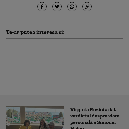
Te-ar putea interesa și:
Ce spune consumul de
curent despre
comportamentul
oamenilor în timpul
pandemiei
Virginia Ruzici a dat
verdictul despre viața
personală a Simonei
Halep