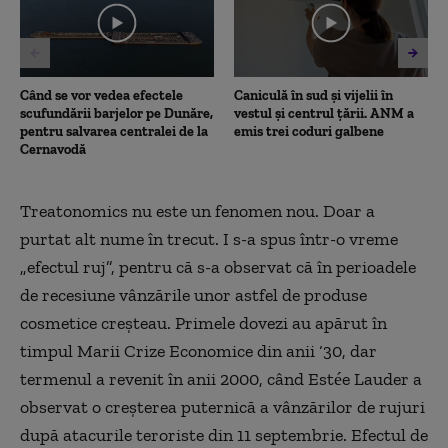
57
seconds
Când se vor vedea efectele
Caniculă în sud și vijelii în
scufundării barjelor pe Dunăre,
vestul și centrul țării. ANM a
pentru salvarea centralei de la
emis trei coduri galbene
Cernavodă
Treatonomics nu este un fenomen nou. Doar a
purtat alt nume în trecut. I s-a spus într-o vreme
„efectul ruj”, pentru că s-a observat că în perioadele
de recesiune vânzările unor astfel de produse
cosmetice creșteau. Primele dovezi au apărut în
timpul Marii Crize Economice din anii ‘30, dar
termenul a revenit în anii 2000, când Estée Lauder a
observat o creșterea puternică a vânzărilor de rujuri
după atacurile teroriste din 11 septembrie. Efectul de