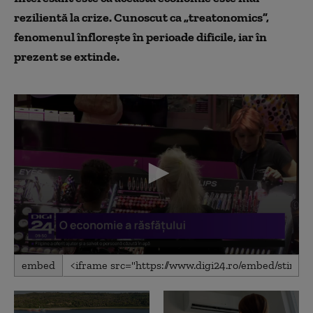
rezilientă la crize. Cunoscut ca „treatonomics”,
fenomenul înflorește în perioade dificile, iar în
prezent se extinde.
0
embed
seconds
of
1
minute,