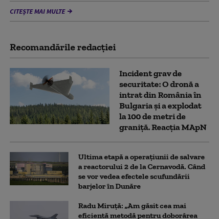
CITEȘTE MAI MULTE
Recomandările redacţiei
Incident grav de
securitate: O dronă a
intrat din România în
Bulgaria şi a explodat
la 100 de metri de
graniţă. Reacția MApN
Ultima etapă a operațiunii de salvare
a reactorului 2 de la Cernavodă. Când
se vor vedea efectele scufundării
barjelor în Dunăre
Radu Miruță: „Am găsit cea mai
eficientă metodă pentru doborârea