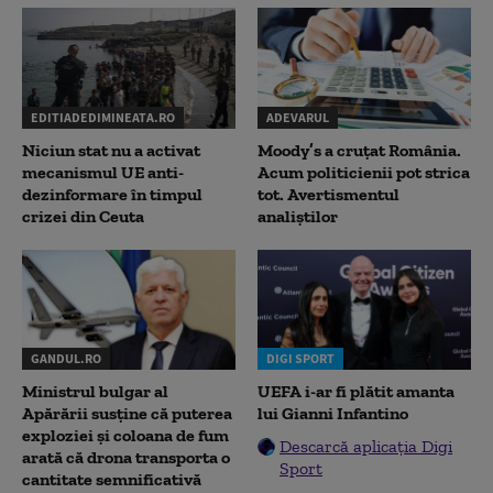
EDITIADEDIMINEATA.RO
ADEVARUL
Niciun stat nu a activat
Moody’s a cruțat România.
mecanismul UE anti-
Acum politicienii pot strica
dezinformare în timpul
tot. Avertismentul
crizei din Ceuta
analiștilor
GANDUL.RO
DIGI SPORT
Ministrul bulgar al
UEFA i-ar fi plătit amanta
Apărării susține că puterea
lui Gianni Infantino
exploziei și coloana de fum
Descarcă aplicația Digi
arată că drona transporta o
Sport
cantitate semnificativă