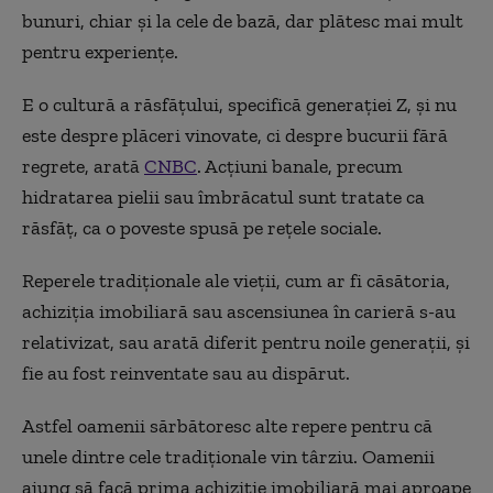
bunuri, chiar și la cele de bază, dar plătesc mai mult
pentru experiențe.
E o cultură a răsfățului, specifică generației Z, și nu
este despre plăceri vinovate, ci despre bucurii fără
regrete, arată
CNBC
. Acțiuni banale, precum
hidratarea pielii sau îmbrăcatul sunt tratate ca
răsfăț, ca o poveste spusă pe rețele sociale.
Reperele tradiționale ale vieții, cum ar fi căsătoria,
achiziția imobiliară sau ascensiunea în carieră s-au
relativizat, sau arată diferit pentru noile generații, și
fie au fost reinventate sau au dispărut.
Astfel oamenii sărbătoresc alte repere pentru că
unele dintre cele tradiționale vin târziu. Oamenii
ajung să facă prima achiziție imobiliară mai aproape