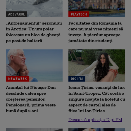
ADEVĂRUL
PLAYTECH
„Antrenamentul” sezonului
Facultatea din România la
în Arctica: Un urs polar
care nu mai vrea nimeni să
folosește un bloc de gheață
înveţe. A pierdut aproape
pe post de halteră
jumătate din studenţi
NEWSWEEK
DIGI FM
Anunțul lui Nicușor Dan
Ioana Țiriac, vacanță de lux
deschide calea spre
în Saint-Tropez. Cât costă o
creșterea pensiilor.
singură noapte la hotelul cu
Pensionarii, prima veste
aspect de castel ales de
bună după 2 ani
fiica lui Ion Țiriac
Descarcă aplicația Digi FM