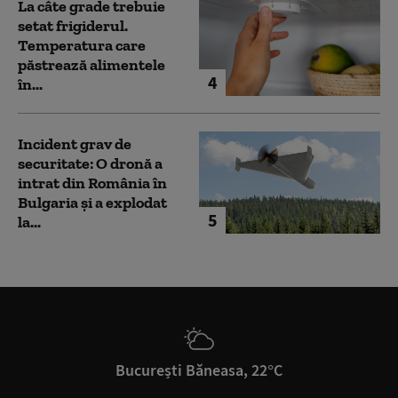
La câte grade trebuie
setat frigiderul.
Temperatura care
păstrează alimentele
4
în...
Incident grav de
securitate: O dronă a
intrat din România în
Bulgaria şi a explodat
5
la...
București Băneasa, 22°C