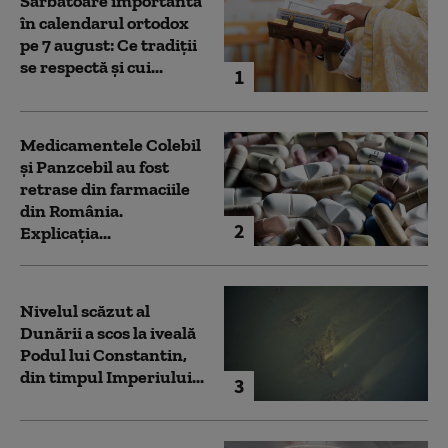
Sărbătoare importantă
în calendarul ortodox
pe 7 august: Ce tradiții
se respectă și cui...
1
Medicamentele Colebil
și Panzcebil au fost
retrase din farmaciile
din România.
2
Explicația...
Nivelul scăzut al
Dunării a scos la iveală
Podul lui Constantin,
din timpul Imperiului...
3