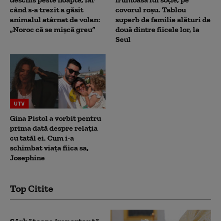
când s-a trezit a găsit
covorul roșu. Tablou
animalul atârnat de volan:
superb de familie alături de
„Noroc că se mișcă greu”
două dintre fiicele lor, la
Seul
UTV
Gina Pistol a vorbit pentru
prima dată despre relația
cu tatăl ei. Cum i-a
schimbat viața fiica sa,
Josephine
Top Citite