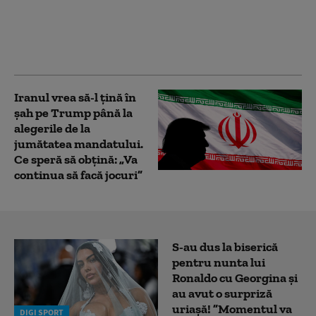
renegată a SUA: în
interiorul campaniei
de presiune a lui Marco
Rubio asupra Havanei
Iranul vrea să-l țină în
șah pe Trump până la
alegerile de la
jumătatea mandatului.
Ce speră să obțină: „Va
continua să facă jocuri”
S-au dus la biserică
pentru nunta lui
Ronaldo cu Georgina și
au avut o surpriză
uriașă! ”Momentul va
DIGI SPORT