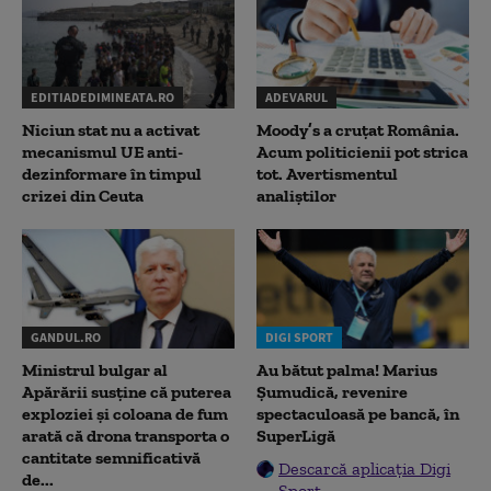
EDITIADEDIMINEATA.RO
ADEVARUL
Niciun stat nu a activat
Moody’s a cruțat România.
mecanismul UE anti-
Acum politicienii pot strica
dezinformare în timpul
tot. Avertismentul
crizei din Ceuta
analiștilor
GANDUL.RO
DIGI SPORT
Ministrul bulgar al
Au bătut palma! Marius
Apărării susține că puterea
Șumudică, revenire
exploziei și coloana de fum
spectaculoasă pe bancă, în
arată că drona transporta o
SuperLigă
cantitate semnificativă
Descarcă aplicația Digi
de...
Sport