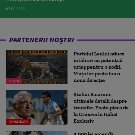
07.08.2026
PARTENERII NOȘTRI
Portalul Leului aduce
întâlniri cu potențial
uriaș pentru 3 zodii.
Viața lor poate lua o
nouă direcție
PE ROZ
Ștefan Baiaram,
ultimele detalii despre
transfer. Poate pleca de
la Craiova în Italia!
Exclusiv
FANATIK.RO
4.000 lei amendă