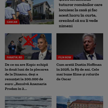
tuturor românilor care
locuiesc la casă și fac
acest lucru în curte,
crezând că nu îi vede
CANCAN
nimeni
FANATIK.RO
FILM NOW
De ce nu are Kopic echipă
Cum arată Dustin Hoffman
la două luni de la plecarea
în 2026, la 89 de ani. Cele
de la Dinamo, deși a
mai bune filme și rolurile
renunțat la 200.000 de
de Oscar
euro: „Rezolvă Anamaria
Prodan în 2...