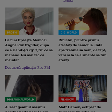
PRO FM
DIGI WORLD
Ce nu-i lipsește Monicăi
Rinichii, printre primii
Anghel din frigider, după
afectați de caniculă. Câtă
ce a slăbit 40 kg: “Știu ce să
apă trebuie să bem, de fapt,
mănânc. Nu mai fac ca
vara și la ce alimente să fim
înainte”
atenți
Descarcă aplicația Pro FM
DIGI ANIMAL WORLD
FILM NOW
A lăsat geamul mașinii
Matt Damon, eclipsat de
deschis peste noapte, iar
frumoasa lui soție, pe