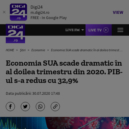
Digi24
VIEW
m.digi24.ro
FREE - In Google Play
LIVE TV
LIVE FM
HOME
Știri
Economie
Economia SUA scade dramatic în al doilea trimestru din 2020. PIB-ul s-a redus cu 32,9%
Economia SUA scade dramatic în
al doilea trimestru din 2020. PIB-
ul s-a redus cu 32,9%
Data publicării:
30.07.2020 17:48