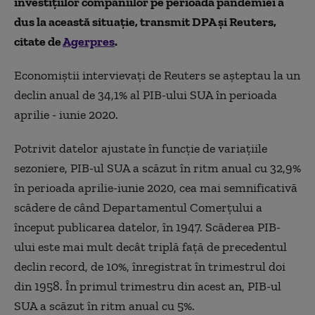
investiţiilor companiilor pe perioada pandemiei a
dus la această situație, transmit DPA şi Reuters,
citate de
Agerpres
.
Economiştii intervievaţi de Reuters se aşteptau la un
declin anual de 34,1% al PIB-ului SUA în perioada
aprilie - iunie 2020.
Potrivit datelor ajustate în funcţie de variaţiile
sezoniere, PIB-ul SUA a scăzut în ritm anual cu 32,9%
în perioada aprilie-iunie 2020, cea mai semnificativă
scădere de când Departamentul Comerţului a
început publicarea datelor, în 1947. Scăderea PIB-
ului este mai mult decât triplă faţă de precedentul
declin record, de 10%, înregistrat în trimestrul doi
din 1958. În primul trimestru din acest an, PIB-ul
SUA a scăzut în ritm anual cu 5%.