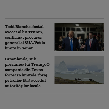
președinte. Ce promite
„Tigrul”, aliatul lui
Trump
Todd Blanche, fostul
avocat al lui Trump,
confirmat procuror
general al SUA. Vot la
limită în Senat
Groenlanda, sub
presiunea lui Trump. O
companie din Texas
forțează limitele: foraj
petrolier fără acordul
autorităților locale
„Nu există nicio cale de
scăpare”. Cuba, colonia