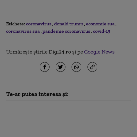
Etichete:
coronavirus
donald trump
economie sua
coronavirus sua
pandemie coronavirus
covid-19
Urmărește știrile Digi24.ro și pe
Google News
Te-ar putea interesa și:
SUA oferă Columbiei
un miliard de dolari
chiar în prima zi de
mandat a noului