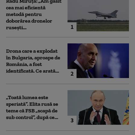
Radu Miruță: „Am găsit
cea mai eficientă
metodă pentru
doborârea dronelor
1
rusești...
Drona care a explodat
în Bulgaria, aproape de
România, a fost
identificată. Ce arată...
2
„Toată lumea este
speriată”. Elita rusă se
teme că FSB „scapă de
sub control”, după ce...
3