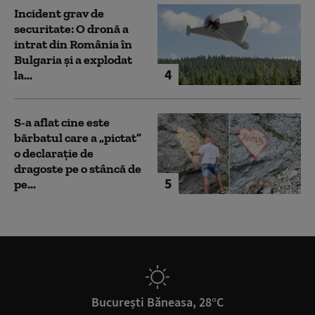
Incident grav de
securitate: O dronă a
intrat din România în
Bulgaria şi a explodat
4
la...
S-a aflat cine este
bărbatul care a „pictat”
o declarație de
dragoste pe o stâncă de
5
pe...
București Băneasa, 28°C