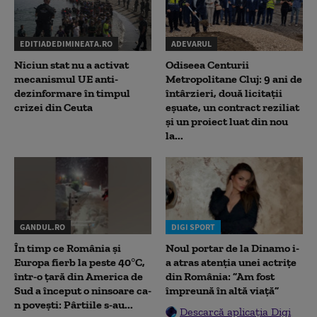
EDITIADEDIMINEATA.RO
ADEVARUL
Niciun stat nu a activat
Odiseea Centurii
mecanismul UE anti-
Metropolitane Cluj: 9 ani de
dezinformare în timpul
întârzieri, două licitații
crizei din Ceuta
eșuate, un contract reziliat
și un proiect luat din nou
la...
GANDUL.RO
DIGI SPORT
În timp ce România și
Noul portar de la Dinamo i-
Europa fierb la peste 40°C,
a atras atenția unei actrițe
într-o țară din America de
din România: ”Am fost
Sud a început o ninsoare ca-
împreună în altă viață”
n povești: Pârtiile s-au...
Descarcă aplicația Digi