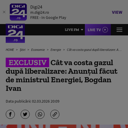
Digi24
VIEW
m.digi24.ro
FREE - In Google Play
LIVE TV
LIVE FM
HOME
Știri
Economie
Energie
Cât va costa gazul după liberalizare: Anunțul făcut de ministrul Energiei, Bogdan Ivan
EXCLUSIV
Cât va costa gazul
după liberalizare: Anunțul făcut
de ministrul Energiei, Bogdan
Ivan
Data publicării:
02.03.2026 20:09