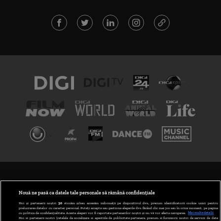
TERMENI ȘI CONDIȚII
POLITICA DE CONFIDENȚIALITATE
Nouă ne pasă ca datele tale personale să rămână confidențiale
Noi și partenerii noștri
30
stocăm și/sau accesăm informații pe dispozitivul dvs., precum identificatorii cookie unici pentru
prelucrarea datelor cu caracter personal. Puteți accepta sau gestiona alegerile dvs. făcând clic mai jos sau în orice moment, pe pagina
ABONARE DIGI TV
cu politica de confidențialitate. Aceste alegeri vor fi raportate partenerilor noștri și nu vă vor afecta navigarea.
Mai multe detalii
Noi si partenerii nostri (retelele de socializare si agentiile de publicitate partenere, precum si furnizorii nostri de servicii de date