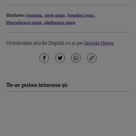
Etichete:
romgaz
pret gaze
bogdan ivan
liberalizare gaze
plafonare gaze
Urmărește știrile Digi24.ro și pe
Google News
Te-ar putea interesa și:
Buzoianu acuză PSD că
riscă să blocheze
aproape un miliard de
euro din PNRR: „Este
complet iresponsabil”