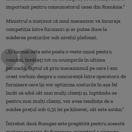
important pentru consumatorul casei din România.”
Ministrul a susținut că noul mecanism va încuraja
competiția între furnizori și ar putea duce la
scăderea prețurilor sub nivelul plafonat.
„Și tocmai asta este poate o veste unică pentru
români, învățați tot cu scumpirile în ultima
perioadă, faptul că prin mecanismul pe care l-am
creat vorbim despre o concurență între operatorii de
furnizare care își vor optimiza costurile în așa fel
încât să aibă cât mai mulți clienți și, luptându-se
pentru mai mulți clienți, vor avea tendința de a
scădea prețul sub 0,31 lei pe kilowat, cât este astăzi.”
Întrebat dacă Romgaz este pregătită pentru această
mutare pe piața de furnizare, ministrul a răspuns