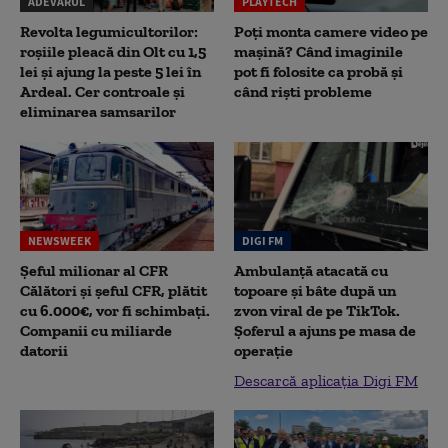
ADEVĂRUL
PLAYTECH
Revolta legumicultorilor:
Poți monta camere video pe
roșiile pleacă din Olt cu 1,5
mașină? Când imaginile
lei și ajung la peste 5 lei în
pot fi folosite ca probă și
Ardeal. Cer controale și
când riști probleme
eliminarea samsarilor
NEWSWEEK
DIGI FM
Șeful milionar al CFR
Ambulanță atacată cu
Călători și șeful CFR, plătit
topoare și bâte după un
cu 6.000€, vor fi schimbați.
zvon viral de pe TikTok.
Companii cu miliarde
Șoferul a ajuns pe masa de
datorii
operație
Descarcă aplicația Digi FM