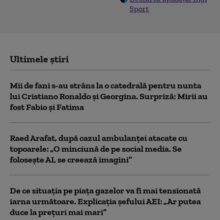
Sport
Ultimele știri
Mii de fani s-au strâns la o catedrală pentru nunta
lui Cristiano Ronaldo şi Georgina. Surpriză: Mirii au
fost Fabio şi Fatima
Raed Arafat, după cazul ambulanței atacate cu
topoarele: „O minciună de pe social media. Se
folosește AI, se creează imagini”
De ce situaţia pe piaţa gazelor va fi mai tensionată
iarna următoare. Explicația șefului AEI: „Ar putea
duce la preţuri mai mari”