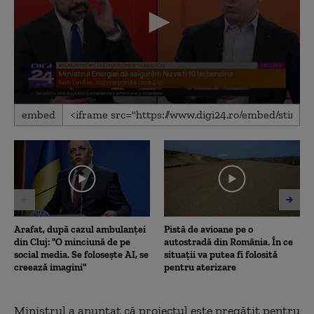
0
embed
seconds
of
4
minutes,
8
seconds
Arafat, după cazul ambulanței
Pistă de avioane pe o
din Cluj: "O minciună de pe
autostradă din România. În ce
social media. Se folosește AI, se
situații va putea fi folosită
creează imagini"
pentru aterizare
Ministrul a anunțat că proiectul este pregătit pentru