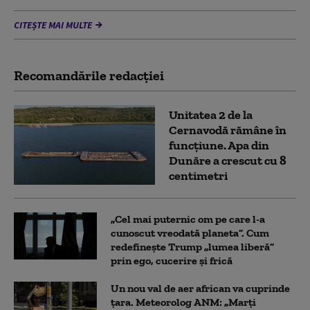
CITEȘTE MAI MULTE
Recomandările redacţiei
Unitatea 2 de la
Cernavodă rămâne în
funcțiune. Apa din
Dunăre a crescut cu 8
centimetri
„Cel mai puternic om pe care l-a
cunoscut vreodată planeta”. Cum
redefinește Trump „lumea liberă”
prin ego, cucerire și frică
Un nou val de aer african va cuprinde
țara. Meteorolog ANM: „Marți