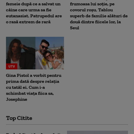
femeie după ce a salvat un
frumoasa lui soție, pe
câine care urma sa fie
covorul roșu. Tablou
eutanasiat. Patrupedul are
superb de familie alături de
o rasă extrem de rară
două dintre fiicele lor, la
Seul
UTV
Gina Pistol a vorbit pentru
prima dată despre relația
cu tatăl ei. Cum i-a
schimbat viața fiica sa,
Josephine
Top Citite