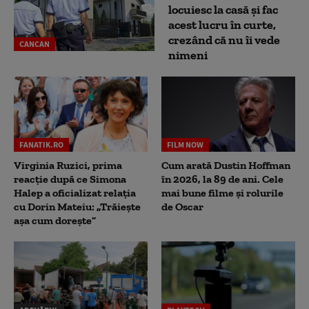
locuiesc la casă și fac
acest lucru în curte,
crezând că nu îi vede
CANCAN
nimeni
FANATIK.RO
FILM NOW
Virginia Ruzici, prima
Cum arată Dustin Hoffman
reacție după ce Simona
în 2026, la 89 de ani. Cele
Halep a oficializat relația
mai bune filme și rolurile
cu Dorin Mateiu: „Trăiește
de Oscar
așa cum dorește”