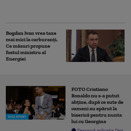
Ivan: „Neptun Deep nu
mai e un proiect pe
hârtie”
Bogdan Ivan vrea taxe
mai mici la carburanți.
Ce măsuri propune
fostul ministru al
Energiei
FOTO Cristiano
Ronaldo nu s-a putut
abține, după ce sute de
oameni au apărut la
biserică pentru nunta
DIGI SPORT
lui cu Georgina
Descarcă aplicația Digi