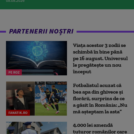
08.08.2026
PARTENERII NOȘTRI
Viața acestor 3 zodii se
schimbă în bine până
pe 16 august. Universul
le pregătește un nou
început
PE ROZ
Fotbalistul acuzat că
bea apa din ghivece și
florării, surprins de ce
a găsit în România: „Nu
mă așteptam la asta”
FANATIK.RO
4.000 lei amendă
tuturor românilor care