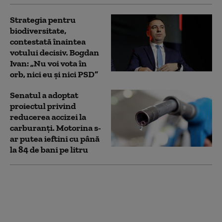
Strategia pentru
biodiversitate,
contestată înaintea
votului decisiv. Bogdan
Ivan: „Nu voi vota în
orb, nici eu și nici PSD”
Senatul a adoptat
proiectul privind
reducerea accizei la
carburanți. Motorina s-
ar putea ieftini cu până
la 84 de bani pe litru
Cât a avansat
construcția platformei
„Neptun Alpha” din
Marea Neagră. Bogdan