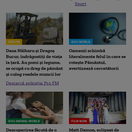
Sport
PRO FM
DIGI WORLD
Dana Nălbaru și Dragoș
Oamenii schimbă
Bucur, îndrăgostiți de viața
literalmente felul în care se
la țară. Au pomi și legume,
rotește Pământul,
se ocupă cu drag de pământ
avertizează cercetătorii
și culeg roadele muncii lor
Descarcă aplicația Pro FM
DIGI ANIMAL WORLD
FILM NOW
Descoperirea făcută de o
Matt Damon, eclipsat de