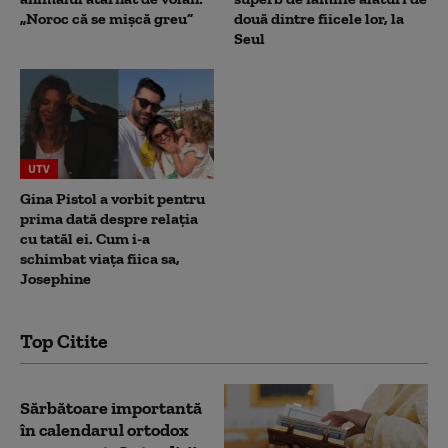
„Noroc că se mișcă greu”
două dintre fiicele lor, la
Seul
UTV
Gina Pistol a vorbit pentru
prima dată despre relația
cu tatăl ei. Cum i-a
schimbat viața fiica sa,
Josephine
Top Citite
Sărbătoare importantă
în calendarul ortodox