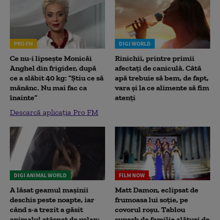
PRO FM
DIGI WORLD
Ce nu-i lipsește Monicăi
Rinichii, printre primii
Anghel din frigider, după
afectați de caniculă. Câtă
ce a slăbit 40 kg: “Știu ce să
apă trebuie să bem, de fapt,
mănânc. Nu mai fac ca
vara și la ce alimente să fim
înainte”
atenți
Descarcă aplicația Pro FM
DIGI ANIMAL WORLD
FILM NOW
A lăsat geamul mașinii
Matt Damon, eclipsat de
deschis peste noapte, iar
frumoasa lui soție, pe
când s-a trezit a găsit
covorul roșu. Tablou
animalul atârnat de volan:
superb de familie alături de