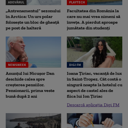
ADEVĂRUL
PLAYTECH
„Antrenamentul” sezonului
Facultatea din România la
în Arctica: Un urs polar
care nu mai vrea nimeni să
folosește un bloc de gheață
înveţe. A pierdut aproape
pe post de halteră
jumătate din studenţi
NEWSWEEK
DIGI FM
Anunțul lui Nicușor Dan
Ioana Țiriac, vacanță de lux
deschide calea spre
în Saint-Tropez. Cât costă o
creșterea pensiilor.
singură noapte la hotelul cu
Pensionarii, prima veste
aspect de castel ales de
bună după 2 ani
fiica lui Ion Țiriac
Descarcă aplicația Digi FM