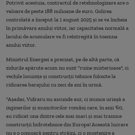
Potrivit acestuia, contractul de retehnologizare are o
valoare de peste 188 milioane de euro. Golirea
controlată a început la 1 august 2025 şi se va încheia
în primăvara anului viitor, iar capacitatea normală a
lacului de acumulare va fi reîntregită în toamna
anului viitor.
Ministrul Energiei a precizat, pe de altă parte, că
zidurile apărute acum nu sunt "ruine misterioase", ci
vechile locuinţe şi construcţii tehnice folosite la
ridicarea barajului cu zeci de ani în urmă.
"Aşadar, Vidraru nu ascunde aur, ci munca uriaşă a
inginerilor şi muncitorilor români care, în anii '60,
au ridicat una dintre cele mai mari şi mai trainice
construcţii hidrotehnice din Europa! Această lucrare
nu e o comoară pentru străini, ci o moştenire a