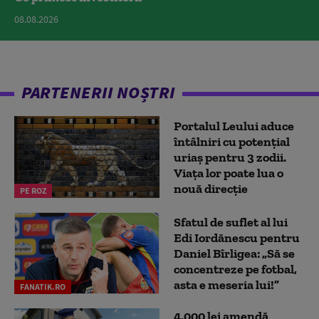
08.08.2026
PARTENERII NOȘTRI
Portalul Leului aduce
întâlniri cu potențial
uriaș pentru 3 zodii.
Viața lor poate lua o
nouă direcție
PE ROZ
Sfatul de suflet al lui
Edi Iordănescu pentru
Daniel Bîrligea: „Să se
concentreze pe fotbal,
asta e meseria lui!”
FANATIK.RO
4.000 lei amendă