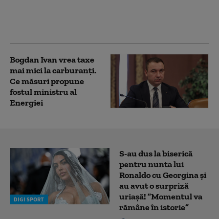
Ivan: „Neptun Deep nu
mai e un proiect pe
hârtie”
Bogdan Ivan vrea taxe
mai mici la carburanți.
Ce măsuri propune
fostul ministru al
Energiei
S-au dus la biserică
pentru nunta lui
Ronaldo cu Georgina și
au avut o surpriză
uriașă! ”Momentul va
DIGI SPORT
rămâne în istorie”