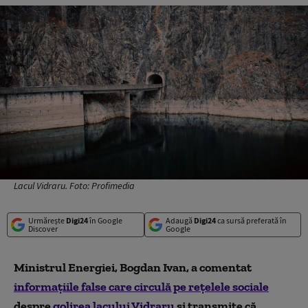
Lacul Vidraru. Foto: Profimedia
Urmărește
Digi24
în Google
Adaugă
Digi24
ca sursă preferată în
Discover
Google
Ministrul Energiei, Bogdan Ivan, a comentat
informațiile false care circulă pe rețelele sociale
despre
golirea lacului Vidraru
și transmite că