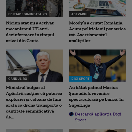
EDITIADEDIMINEATA.RO
ADEVARUL
Niciun stat nu a activat
Moody’s a cruțat România.
mecanismul UE anti-
Acum politicienii pot strica
dezinformare în timpul
tot. Avertismentul
crizei din Ceuta
analiștilor
GANDUL.RO
DIGI SPORT
Ministrul bulgar al
Au bătut palma! Marius
Apărării susține că puterea
Șumudică, revenire
exploziei și coloana de fum
spectaculoasă pe bancă, în
arată că drona transporta o
SuperLigă
cantitate semnificativă
Descarcă aplicația Digi
de...
Sport