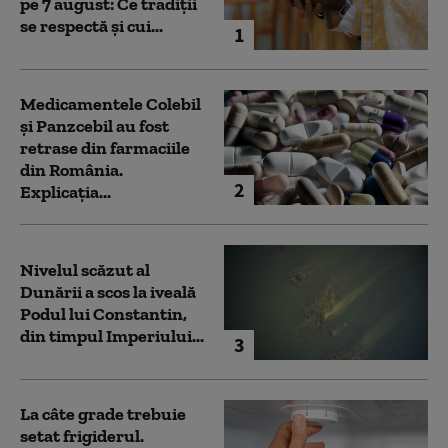
pe 7 august: Ce tradiții
se respectă și cui...
1
Medicamentele Colebil
și Panzcebil au fost
retrase din farmaciile
din România.
2
Explicația...
Nivelul scăzut al
Dunării a scos la iveală
Podul lui Constantin,
din timpul Imperiului...
3
La câte grade trebuie
setat frigiderul.