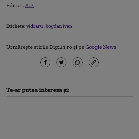
Editor :
A.P.
Etichete:
vidraru
bogdan ivan
Urmărește știrile Digi24.ro și pe
Google News
Te-ar putea interesa și:
Buzoianu acuză PSD că
riscă să blocheze
aproape un miliard de
euro din PNRR: „Este
complet iresponsabil”