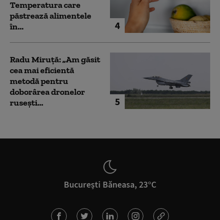
Temperatura care
păstrează alimentele
4
în...
Radu Miruță: „Am găsit
cea mai eficientă
metodă pentru
doborârea dronelor
5
rusești...
București Băneasa, 23°C