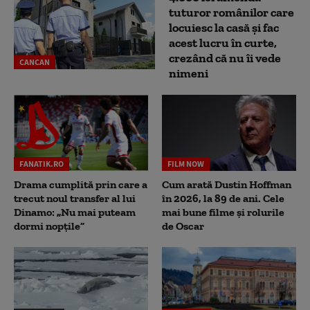
tuturor românilor care
locuiesc la casă și fac
acest lucru în curte,
crezând că nu îi vede
CANCAN
nimeni
FANATIK.RO
FILM NOW
Drama cumplită prin care a
Cum arată Dustin Hoffman
trecut noul transfer al lui
în 2026, la 89 de ani. Cele
Dinamo: „Nu mai puteam
mai bune filme și rolurile
dormi nopțile”
de Oscar