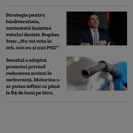
Strategia pentru
biodiversitate,
contestată înaintea
votului decisiv. Bogdan
Ivan: „Nu voi vota în
orb, nici eu și nici PSD”
Senatul a adoptat
proiectul privind
reducerea accizei la
carburanți. Motorina s-
ar putea ieftini cu până
la 84 de bani pe litru
Cât a avansat
construcția platformei
„Neptun Alpha” din
Marea Neagră. Bogdan