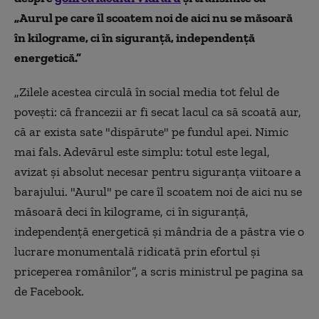
„Aurul pe care îl scoatem noi de aici nu se măsoară
în kilograme, ci în siguranţă, independenţă
energetică.”
„Zilele acestea circulă în social media tot felul de
poveşti: că francezii ar fi secat lacul ca să scoată aur,
că ar exista sate "dispărute" pe fundul apei. Nimic
mai fals. Adevărul este simplu: totul este legal,
avizat şi absolut necesar pentru siguranţa viitoare a
barajului. "Aurul" pe care îl scoatem noi de aici nu se
măsoară deci în kilograme, ci în siguranţă,
independenţă energetică şi mândria de a păstra vie o
lucrare monumentală ridicată prin efortul şi
priceperea românilor”, a scris ministrul pe pagina sa
de Facebook.