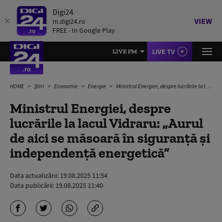
Digi24
VIEW
m.digi24.ro
FREE - In Google Play
LIVE TV
LIVE FM
HOME
Știri
Economie
Energie
Ministrul Energiei, despre lucrările la lacul Vidraru: „Aurul de aici se măsoară în siguranţă şi independenţă energetică”
Ministrul Energiei, despre
lucrările la lacul Vidraru: „Aurul
de aici se măsoară în siguranţă şi
independenţă energetică”
Data actualizării:
19.08.2025 11:54
Data publicării:
19.08.2025 11:40