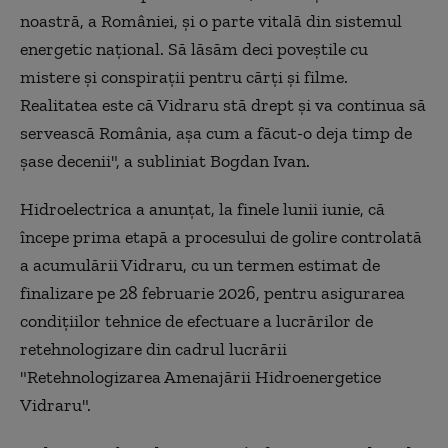
noastră, a României, şi o parte vitală din sistemul
energetic naţional. Să lăsăm deci poveştile cu
mistere şi conspiraţii pentru cărţi şi filme.
Realitatea este că Vidraru stă drept şi va continua să
servească România, aşa cum a făcut-o deja timp de
şase decenii", a subliniat Bogdan Ivan.
Hidroelectrica a anunţat, la finele lunii iunie, că
începe prima etapă a procesului de golire controlată
a acumulării Vidraru, cu un termen estimat de
finalizare pe 28 februarie 2026, pentru asigurarea
condiţiilor tehnice de efectuare a lucrărilor de
retehnologizare din cadrul lucrării
"Retehnologizarea Amenajării Hidroenergetice
Vidraru".