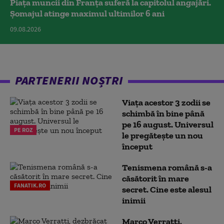
Piața muncii din Franța suferă la capitolul angajări.
Șomajul atinge maximul ultimilor 6 ani
09.08.2026
PARTENERII NOȘTRI
Viața acestor 3 zodii se
schimbă în bine până
pe 16 august. Universul
PE ROZ
le pregătește un nou
început
Tenismena română s-a
căsătorit în mare
FANATIK.RO
secret. Cine este alesul
inimii
Marco Verratti,