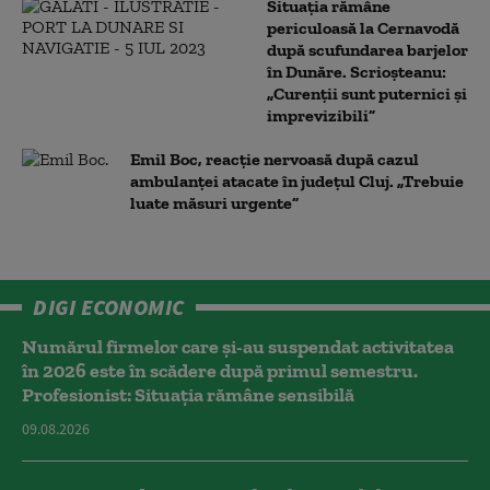
Situația rămâne
periculoasă la Cernavodă
după scufundarea barjelor
în Dunăre. Scrioșteanu:
„Curenții sunt puternici și
imprevizibili”
Emil Boc, reacție nervoasă după cazul
ambulanței atacate în județul Cluj. „Trebuie
luate măsuri urgente”
DIGI ECONOMIC
Numărul firmelor care și-au suspendat activitatea
în 2026 este în scădere după primul semestru.
Profesionist: Situația rămâne sensibilă
09.08.2026