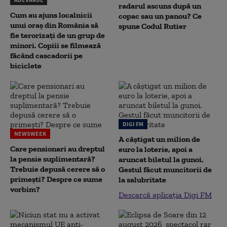
radarul ascuns după un
Cum au ajuns localnicii
copac sau un panou? Ce
unui oraș din România să
spune Codul Rutier
fie terorizați de un grup de
minori. Copiii se filmează
făcând cascadorii pe
biciclete
DIGI FM
NEWSWEEK
A câștigat un milion de
Care pensionari au dreptul
euro la loterie, apoi a
la pensie suplimentară?
aruncat biletul la gunoi.
Trebuie depusă cerere să o
Gestul făcut muncitorii de
primești? Despre ce sume
la salubritate
vorbim?
Descarcă aplicația Digi FM