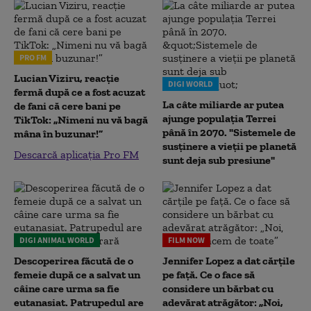
PRO FM
Lucian Viziru, reacție
DIGI WORLD
fermă după ce a fost acuzat
La câte miliarde ar putea
de fani că cere bani pe
ajunge populația Terrei
TikTok: „Nimeni nu vă bagă
până în 2070. "Sistemele de
mâna în buzunar!”
susținere a vieții pe planetă
Descarcă aplicația Pro FM
sunt deja sub presiune"
DIGI ANIMAL WORLD
FILM NOW
Descoperirea făcută de o
Jennifer Lopez a dat cărțile
femeie după ce a salvat un
pe față. Ce o face să
câine care urma sa fie
considere un bărbat cu
eutanasiat. Patrupedul are
adevărat atrăgător: „Noi,