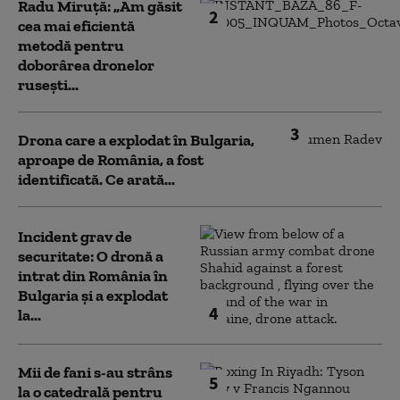
Radu Miruță: „Am găsit
2
cea mai eficientă
metodă pentru
doborârea dronelor
rusești...
3
Drona care a explodat în Bulgaria,
aproape de România, a fost
identificată. Ce arată...
Incident grav de
securitate: O dronă a
intrat din România în
Bulgaria şi a explodat
4
la...
Mii de fani s-au strâns
5
la o catedrală pentru