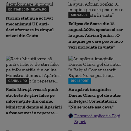
EDITIADEDIMINEATA.RO
ADEVARUL
Niciun stat nu a activat
Eclipsa de Soare din 12
mecanismul UE anti-
august 2026, spectacol rar
dezinformare în timpul
la apus. Adrian Șonka: „O
crizei din Ceuta
imagine pe care poate nu o
vezi niciodată în viață”
GANDUL.RO
DIGI SPORT
Radu Miruţă vrea să pună
Au apărut imaginile:
etichete de știri false pe
Darius Olaru, gol de autor
informațiile din online.
în Belgia! Comentatorii:
Ministrul demis al Apărării
"Nu se poate așa ceva"
a fost acuzat în repetate...
Descarcă aplicația Digi
Sport