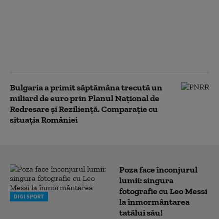
Cum poate fi evitat
consumul ridicat de
energie seara. Apelul
Ministerului Energiei
către populație și
companii
Bulgaria a primit săptămâna trecută un
miliard de euro prin Planul Naţional de
Redresare şi Rezilienţă. Comparație cu
situația României
Poza face înconjurul
lumii: singura
fotografie cu Leo Messi
DIGI SPORT
la înmormântarea
tatălui său!