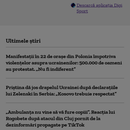
Descarcă aplicația Digi
Sport
Ultimele știri
Manifestații în 22 de orașe din Polonia împotriva
violențelor asupra ucrainenilor: 500.000 de oameni
au protestat. „Nu fi indiferent”
Priștina dă jos drapelul Ucrainei după declarațiile
lui Zelenski în Serbia: „Kosovo trebuie respectat”
„Ambulanța nu vine să vă fure copiii”. Reacția lui
Rogobete după atacul din Cluj pornit de la
dezinformări propagate pe TikTok