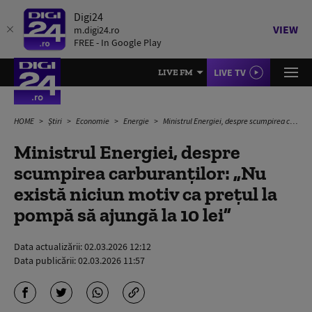
Digi24
VIEW
m.digi24.ro
FREE - In Google Play
LIVE TV
LIVE FM
HOME
Știri
Economie
Energie
Ministrul Energiei, despre scumpirea carburanţilor: „Nu există niciun motiv ca preţul la pompă să ajungă la 10 lei”
Ministrul Energiei, despre
scumpirea carburanţilor: „Nu
există niciun motiv ca preţul la
pompă să ajungă la 10 lei”
Data actualizării:
02.03.2026 12:12
Data publicării:
02.03.2026 11:57