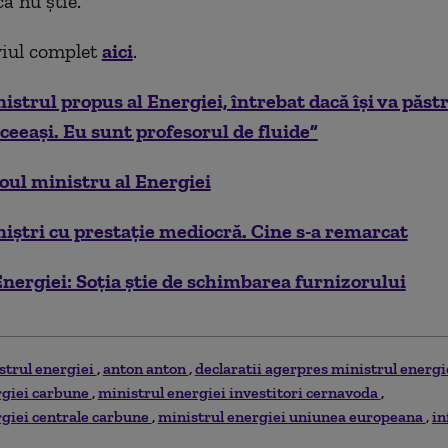
ă nu știe.
rviul complet
aici
.
strul propus al Energiei, întrebat dacă își va păst
aceeaşi. Eu sunt profesorul de fluide”
oul ministru al Energiei
iștri cu prestație mediocră. Cine s-a remarcat
nergiei: Soția știe de schimbarea furnizorului
strul energiei
anton anton
declaratii agerpres ministrul energi
rgiei carbune
ministrul energiei investitori cernavoda
rgiei centrale carbune
ministrul energiei uniunea europeana
in