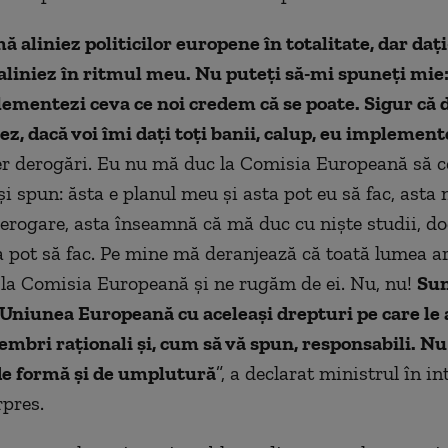
ă aliniez politicilor europene în totalitate, dar daţ
aliniez în ritmul meu. Nu puteţi să-mi spuneţi mie: 
mentezi ceva ce noi credem că se poate. Sigur că d
, dacă voi îmi daţi toţi banii, calup, eu implemen
r derogări. Eu nu mă duc la Comisia Europeană să ce
i spun: ăsta e planul meu şi asta pot eu să fac, asta 
rogare, asta înseamnă că mă duc cu nişte studii, d
a pot să fac. Pe mine mă deranjează că toată lumea a
la Comisia Europeană şi ne rugăm de ei. Nu, nu!
Su
niunea Europeană cu aceleaşi drepturi pe care le 
mbri raţionali şi, cum să vă spun, responsabili. N
 de formă şi de umplutură
”, a declarat ministrul în in
pres.