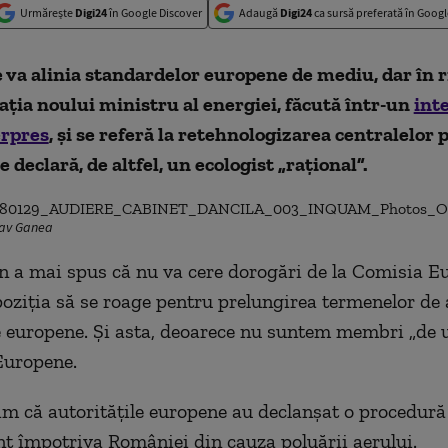
Urmărește
Digi24
în Google Discover
Adaugă
Digi24
ca sursă preferată în Googl
va alinia standardelor europene de mediu, dar în r
aţia noului ministru al energiei, făcută într-un
int
rpres
, și se referă la retehnologizarea centralelor 
 declară, de altfel, un ecologist „rațional”.
tav Ganea
 a mai spus că nu va cere dorogări de la Comisia E
poziţia să se roage pentru prelungirea termenelor de a
 europene. Şi asta, deoarece nu suntem membri „de 
Europene.
m că autorităţile europene au declanşat o procedură
t împotriva României din cauza poluării aerului.