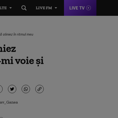
LIVE TV
LTE
LIVE FM
mă aliniez în ritmul meu
niez
-mi voie și