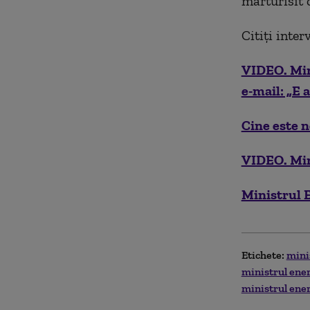
mărturisit c
Citiți inte
VIDEO. Mini
e-mail: „E 
Cine este n
VIDEO. Min
Ministrul E
Etichete:
mini
ministrul ene
ministrul ene