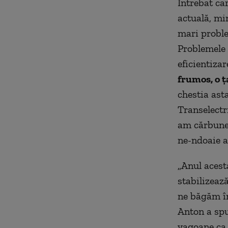
Întrebat ca
actuală, mi
mari proble
Problemele 
eficientizar
frumos, o 
chestia asta
Transelectri
am cărbune,
ne-ndoaie a
„Anul acest
stabilizeaz
ne băgăm în
Anton a spu
vagoane ca 