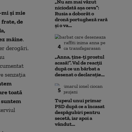
„Nu am mai văzut
niciodată așa ceva”:
i-mi şi mie
Rusia a doborât o
dronă portugheză rară
frate, de
și o va...
a,
tez mâine
.
4
r derogări.
nu
„Anna, ţine-ţi prostul
acasă!”. Val de reacții
ocumentat
după ce un bărbat a
re senzaţia
desenat o declarație...
ntem
5
are toată
Tupeul unui primar
u suntem
PSD după ce a încasat
terviul
despăgubiri pentru
secetă, iar apoi a
vândut...