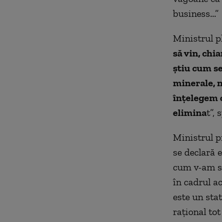
business...”
Ministrul p
să vin, chi
ştiu cum se
minerale, n
înţelegem c
elimina
t”,
Ministrul p
se declară e
cum v-am sp
în cadrul a
este un sta
raţional to