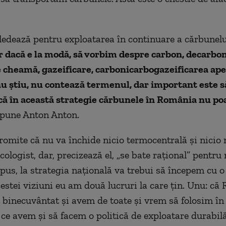
ledează pentru exploatarea în continuare a cărbunelui
ar dacă e la modă, să vorbim despre carbon, decarbo
 cheamă, gazeificare, carbonicarbogazeificarea ape
u ştiu, nu contează termenul, dar important este s
ă în această strategie cărbunele în România nu poa
 spune Anton Anton.
romite că nu va închide nicio termocentrală şi nicio 
cologist, dar, precizează el, „se bate raţional” pentru
us, la strategia naţională va trebui să începem cu o 
cestei viziuni eu am două lucruri la care ţin. Unu: c
t binecuvântat şi avem de toate şi vrem să folosim î
t ce avem şi să facem o politică de exploatare durabil