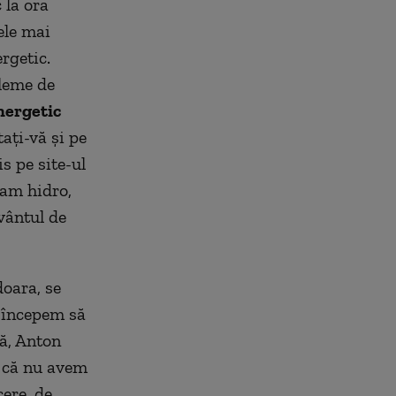
 la ora
ele mai
rgetic.
bleme de
nergetic
aţi-vă şi pe
s pe site-ul
, am hidro,
vântul de
oara, se
 începem să
ră, Anton
l că nu avem
ere, de