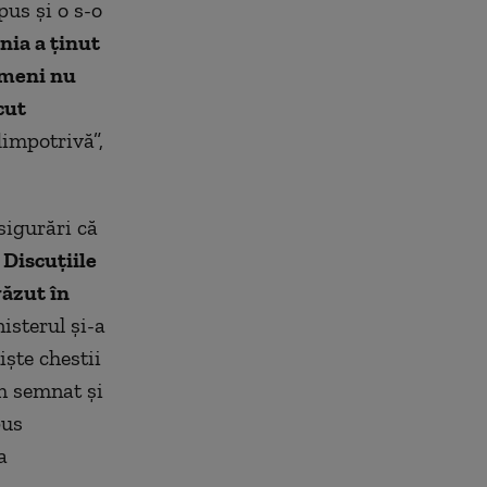
pus şi o s-o
nia a ţinut
nimeni nu
cut
impotrivă”,
sigurări că
 Discuţiile
văzut în
isterul şi-a
işte chestii
am semnat şi
pus
a