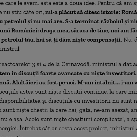
pe care le avem, asta este a doua idee. Pentru că am s
 nu ştiu câte ori,
mi-a plăcut să citesc istorie: Româ
u petrolul şi nu mai are. S-a terminat războiul şi 
pună României: draga mea, săraca de tine, noi am fă
 petrolul tău, hai să-ţi dăm nişte compensaţii.
Nu, d
inistrul.
reactoarelor 3 și 4 de la Cernavodă, ministrul a dat a
tem în discuţii foarte avansate cu nişte investitori.
nuă. Alaltăieri au fost pe-aci. M-am întâlnit... i-am 
cuţiile astea sunt nişte discuţii continue, la care min
isponibilitatea şi discuţiile cu investitorii nu sunt n
u sunt nişte chestii la care hai, gata, ne-am aşezat, 
 nu e aşa. Acolo sunt nişte chestiuni complicate”, a s
ergiei. Întrebat cât ar costa acest proiect, ministrul 