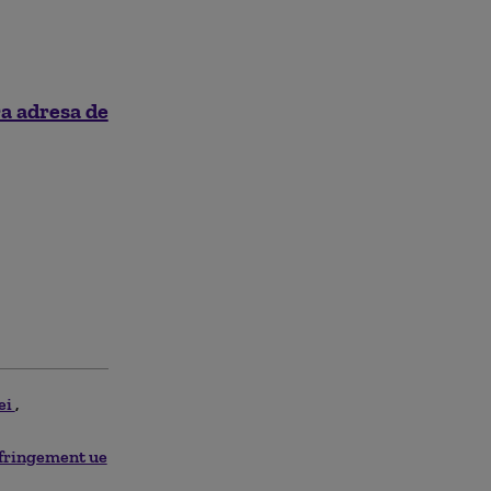
ra adresa de
ei
fringement ue