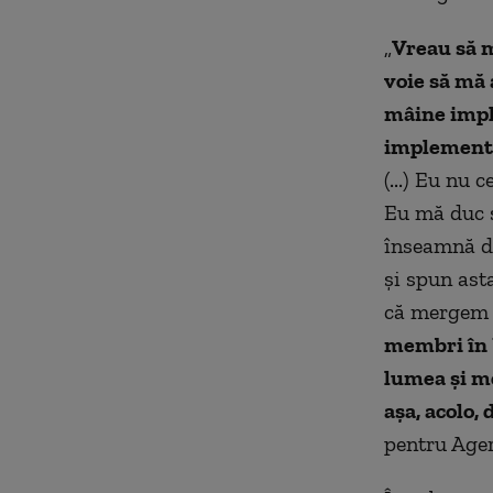
„
Vreau să m
voie să mă 
mâine imple
implementez
(...)
Eu nu ce
Eu mă duc ş
înseamnă de
şi spun ast
că mergem 
membri în U
lumea şi me
aşa, acolo,
pentru Ager