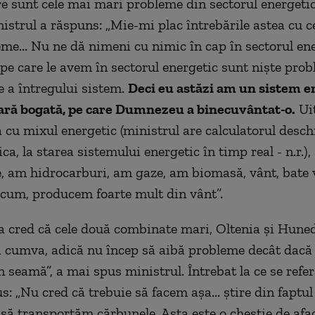
re sunt cele mai mari probleme din sectorul energetic
nistrul a răspuns: „Mie-mi plac întrebările astea cu c
me... Nu ne dă nimeni cu nimic în cap în sectorul ene
pe care le avem în sectorul energetic sunt nişte pro
e a întregului sistem.
Deci eu astăzi am un sistem e
ţară bogată, pe care Dumnezeu a binecuvântat-o.
Uit
 cu mixul energetic (ministrul are calculatorul deschi
ca, la starea sistemului energetic în timp real - n.r.)
 am hidrocarburi, am gaze, am biomasă, vânt, bate 
cum, producem foarte mult din vânt”.
a cred că cele două combinate mari, Oltenia şi Huned
ă cumva, adică nu încep să aibă probleme decât dacă
 seamă”, a mai spus ministrul. Întrebat la ce se refe
s: „Nu cred că trebuie să facem aşa... ştire din faptu
să transportăm cărbunele. Asta este o chestie de afac