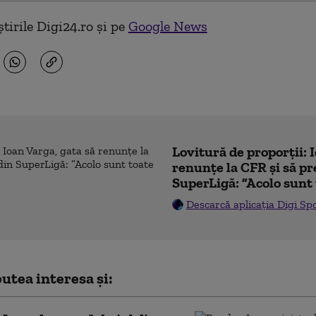
tirile Digi24.ro și pe
Google News
Lovitură de proporții: 
renunțe la CFR și să pre
SuperLigă: ”Acolo sunt 
Descarcă aplicația Digi Sp
utea interesa și: