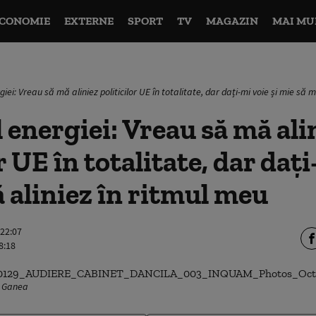
CONOMIE
EXTERNE
SPORT
TV
MAGAZIN
MAI MU
giei: Vreau să mă aliniez politicilor UE în totalitate, dar dați-mi voie și mie să 
 energiei: Vreau să mă ali
r UE în totalitate, dar dați
 aliniez în ritmul meu
 22:07
8:18
v Ganea