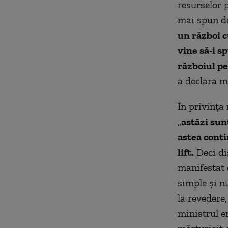
resurselor 
mai spun de
un război c
vine să-i s
războiul pe
a declara m
În privința 
„
astăzi sun
astea conti
lift.
Deci dis
manifestat d
simple şi n
la revedere,
ministrul en