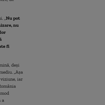
. „
Nu pot
nizare, nu
lor
ă
te fi
mină, deși
 mediu. „Aşa
viziune, iar
ă România
n mod
ă a