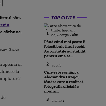
e
TOP CITITE
itmul său.
erviu
pe cărbune.
1
Până când mai poate fi
folosit buletinul vechi.
Autoritățile au stabilit
pentru cine se...
2
uropeană şi
liniere la
Cine este românca
Alecsandra Drăgoi,
umplutură”
tânăra care a realizat
fotografia oficială a
noului...
 de
3