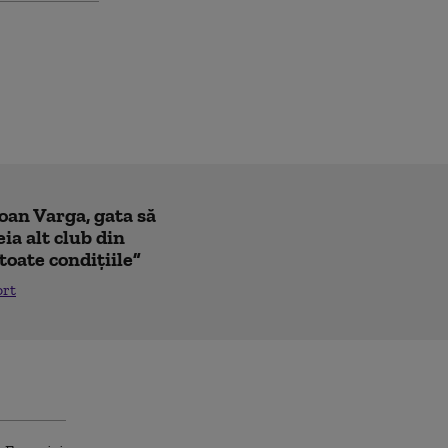
Ioan Varga, gata să
ia alt club din
toate condițiile”
ort