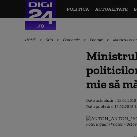
POLITICĂ
ACTUALITATE
E
HOME
Știri
Economie
Energie
Ministrul ener
Ministrul
politicilo
mie să mă
Data actualizării:
15.02.2018
Data publicării:
15.02.2018 1
Foto: Inquam Photos / Octa