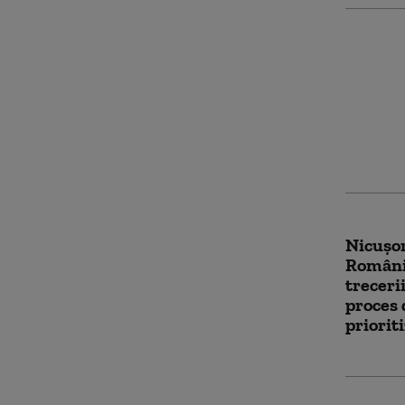
Crin An
se cram
pleca a
un guve
premie
Nicușor
România
treceri
proces 
priorit