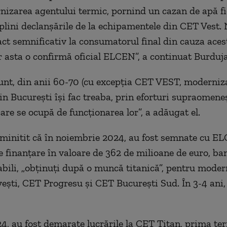
nizarea agentului termic, pornind un cazan de apă fi
plini declanșările de la echipamentele din CET Vest. 
ct semnificativ la consumatorul final din cauza aces
ar asta o confirmă oficial ELCEN”, a continuat Burduja
nt, din anii 60-70 (cu excepția CET VEST, moderniza
in București își fac treaba, prin eforturi supraomeneș
are se ocupă de funcționarea lor”, a adăugat el.
minitit că în noiembrie 2024, au fost semnate cu E
e finanțare în valoare de 362 de milioane de euro, ba
ili, „obținuți după o muncă titanică”, pentru moder
ști, CET Progresu și CET București Sud. În 3-4 ani, i
24, au fost demarate lucrările la CET Titan, prima te