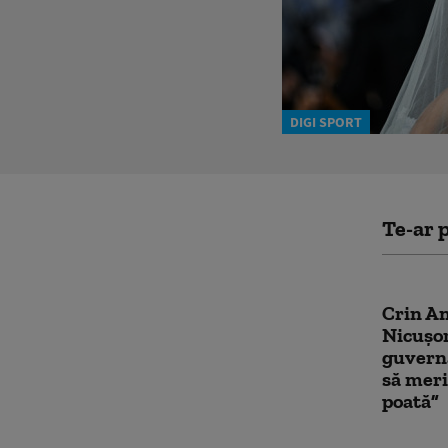
DIGI SPORT
Te-ar p
Crin An
Nicușor
guvernă
să meri
poată”