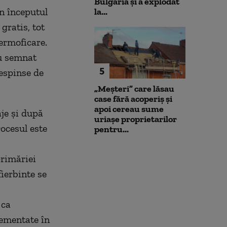
Bulgaria şi a explodat
en începutul
la...
gratis, tot
termoficare.
au semnat
5
respinse de
„Meșteri” care lăsau
case fără acoperiș și
apoi cereau sume
je și după
uriașe proprietarilor
rocesul este
pentru...
primăriei
ierbinte se
 ca
lementate în