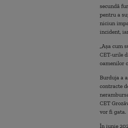
secundă fur
pentru a su
niciun impa
incident, i
„Așa cum su
CET-urile d
oamenilor c
Burduja a a
contracte d
nerambursab
CET Grozăve
vor fi gata.
În iunie 20