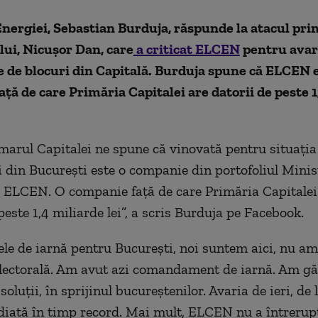
nergiei, Sebastian Burduja, răspunde la atacul pri
ui, Nicușor Dan, care
a criticat ELCEN
pentru avari
e de blocuri din Capitală. Burduja spune că ELCEN e
ţă de care Primăria Capitalei are datorii de peste 1
imarul Capitalei ne spune că vinovată pentru situația
i din București este o companie din portofoliul Minis
ELCEN. O companie față de care Primăria Capitalei 
este 1,4 miliarde lei”, a scris Burduja pe Facebook.
rele de iarnă pentru București, noi suntem aici, nu am
ectorală. Am avut azi comandament de iarnă. Am gă
oluții, în sprijinul bucureștenilor. Avaria de ieri, de
diată în timp record. Mai mult, ELCEN nu a întrerupt