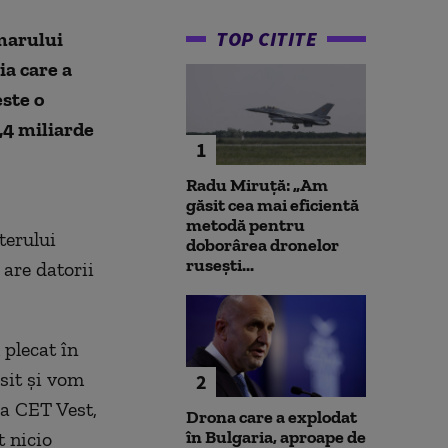
TOP CITITE
marului
a care a
ste o
,4 miliarde
1
Radu Miruță: „Am
găsit cea mai eficientă
metodă pentru
terului
doborârea dronelor
rusești...
are datorii
 plecat în
sit și vom
2
 la CET Vest,
Drona care a explodat
în Bulgaria, aproape de
 nicio