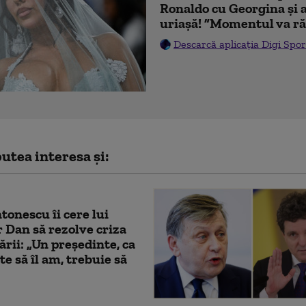
Ronaldo cu Georgina și 
uriașă! ”Momentul va ră
Descarcă aplicația Digi Spor
utea interesa și:
tonescu îi cere lui
 Dan să rezolve criza
rii: „Un președinte, ca
te să îl am, trebuie să