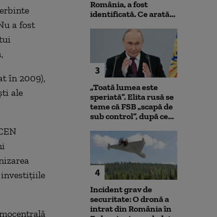
România, a fost
erbinte
identificată. Ce arată...
Nu a fost
tui
,
3
t în 2009),
„Toată lumea este
ti ale
speriată”. Elita rusă se
teme că FSB „scapă de
sub control”, după ce...
LCEN
ni
nizarea
4
nvestițiile
Incident grav de
securitate: O dronă a
intrat din România în
rmocentrală