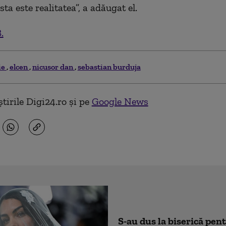
sta este realitatea”, a adăugat el.
.
ie
elcen
nicusor dan
sebastian burduja
tirile Digi24.ro și pe
Google News
S-au dus la biserică pen