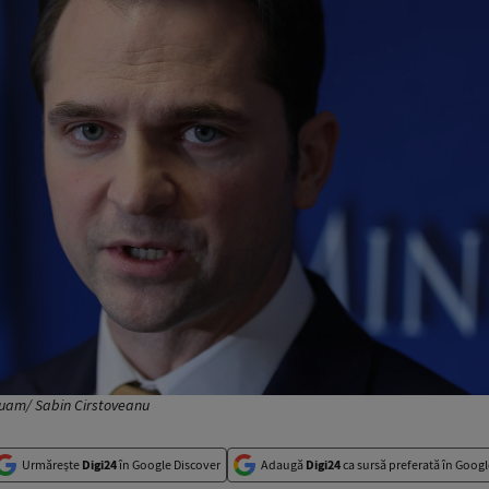
quam/ Sabin Cirstoveanu
Urmărește
Digi24
în Google Discover
Adaugă
Digi24
ca sursă preferată în Googl