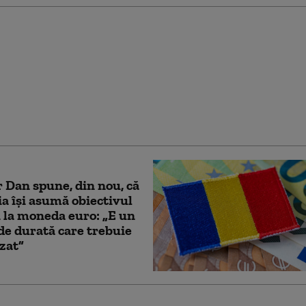
tonescu: „Bolojan nu
ponează de funcție. Va
tunci când va fi învestit
rn”. Pe cine vede drept
r
 Dan spune, din nou, că
 își asumă obiectivul
i la moneda euro: „E un
de durată care trebuie
izat”