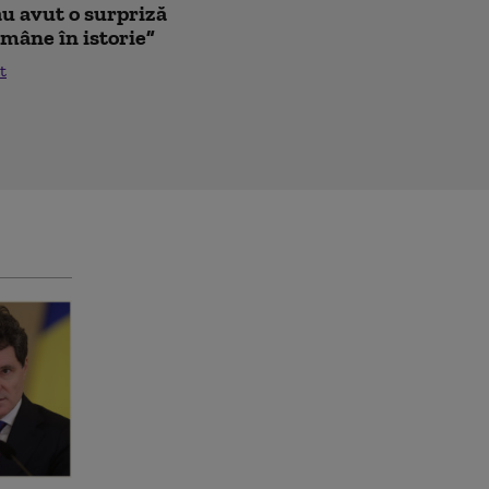
au avut o surpriză
mâne în istorie”
t