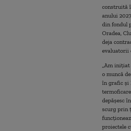
construită 
anului 2027
din fondul 
Oradea, Cluj
deja contrac
evaluatorii 
„Am inițiat
o muncă de 
în grafic ș
termoficare
depășesc în
scurg prin ț
funcționeaz
proiectele 