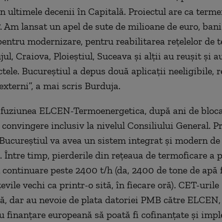
în ultimele decenii în Capitală. Proiectul are ca term
. Am lansat un apel de sute de milioane de euro, bani 
pentru modernizare, pentru reabilitarea rețelelor de 
ul, Craiova, Ploieștiul, Suceava și alții au reușit și 
tele. Bucureștiul a depus două aplicații neeligibile, 
externi”, a mai scris Burduja.
 fuziunea ELCEN-Termoenergetica, după ani de bloca
convingere inclusiv la nivelul Consiliului General. P
i Bucureștiul va avea un sistem integrat și modern de
. Între timp, pierderile din rețeaua de termoficare a 
 continuare peste 2400 t/h (da, 2400 de tone de apă f
evile vechi ca printr-o sită, în fiecare oră). CET-urile
ă, dar au nevoie de plata datoriei PMB către ELCEN,
cu finanțare europeană să poată fi cofinanțate și imp