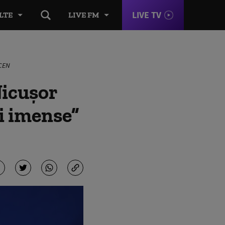
LIVE TV
LTE
LIVE FM
LCEN
Nicușor
ii imense”