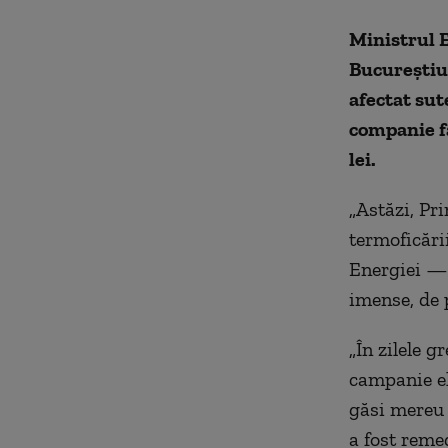
Ministrul E
Bucureștiul
afectat sut
companie fa
lei.
„Astăzi, Pr
termoficări
Energiei — 
imense, de p
„În zilele g
campanie el
găsi mereu s
a fost reme