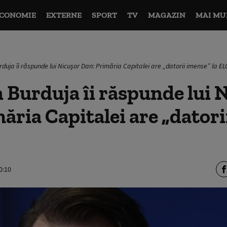
CONOMIE
EXTERNE
SPORT
TV
MAGAZIN
MAI MU
duja îi răspunde lui Nicușor Dan: Primăria Capitalei are „datorii imense” la E
 Burduja îi răspunde lui 
ăria Capitalei are „dator
0:10