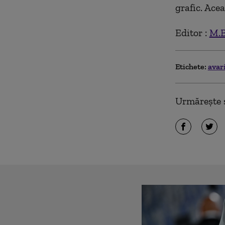
grafic. Acea
Editor :
M.B
Etichete:
avar
Urmărește ș