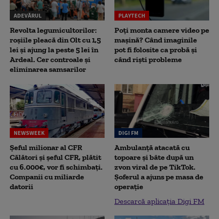
ADEVĂRUL
PLAYTECH
Revolta legumicultorilor:
Poți monta camere video pe
roșiile pleacă din Olt cu 1,5
mașină? Când imaginile
lei și ajung la peste 5 lei în
pot fi folosite ca probă și
Ardeal. Cer controale și
când riști probleme
eliminarea samsarilor
NEWSWEEK
DIGI FM
Șeful milionar al CFR
Ambulanță atacată cu
Călători și șeful CFR, plătit
topoare și bâte după un
cu 6.000€, vor fi schimbați.
zvon viral de pe TikTok.
Companii cu miliarde
Șoferul a ajuns pe masa de
datorii
operație
Descarcă aplicația Digi FM