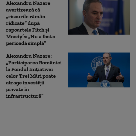
Alexandru Nazare
avertizează că
„riscurile rămân
ridicate” după
rapoartele Fitch și
Moody’s: „Nu a fost o
perioadă simplă”
Alexandru Nazare:
„Participarea României
la Fondul Inițiativei
celor Trei Mări poate
atrage investiții
private în
infrastructură”
Cât anticipează
ministrul Finanțelor că
va fi creşterea
economică în acest an.