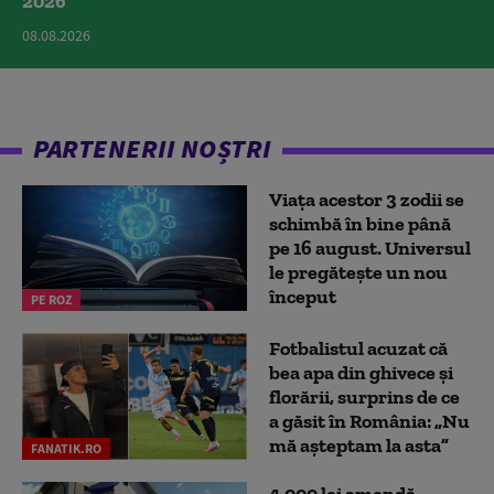
2026
08.08.2026
PARTENERII NOȘTRI
Viața acestor 3 zodii se
schimbă în bine până
pe 16 august. Universul
le pregătește un nou
început
PE ROZ
Fotbalistul acuzat că
bea apa din ghivece și
florării, surprins de ce
a găsit în România: „Nu
mă așteptam la asta”
FANATIK.RO