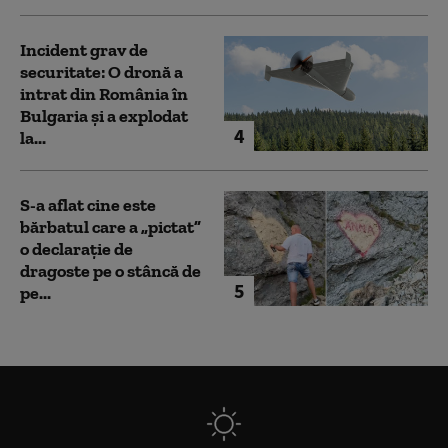
Incident grav de
securitate: O dronă a
intrat din România în
Bulgaria şi a explodat
4
la...
S-a aflat cine este
bărbatul care a „pictat”
o declarație de
dragoste pe o stâncă de
5
pe...