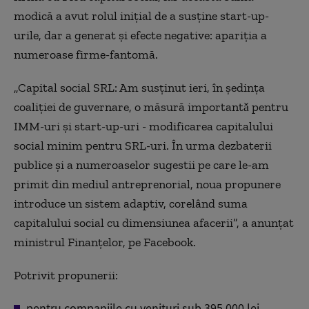
modică a avut rolul iniţial de a susţine start-up-
urile, dar a generat şi efecte negative: apariţia a
numeroase firme-fantomă.
„Capital social SRL: Am susţinut ieri, în şedinţa
coaliţiei de guvernare, o măsură importantǎ pentru
IMM-uri şi start-up-uri - modificarea capitalului
social minim pentru SRL-uri. În urma dezbaterii
publice şi a numeroaselor sugestii pe care le-am
primit din mediul antreprenorial, noua propunere
introduce un sistem adaptiv, corelând suma
capitalului social cu dimensiunea afacerii”, a anunțat
ministrul Finanţelor, pe Facebook.
Potrivit propunerii:
pentru companiile cu venituri sub 395.000 lei,