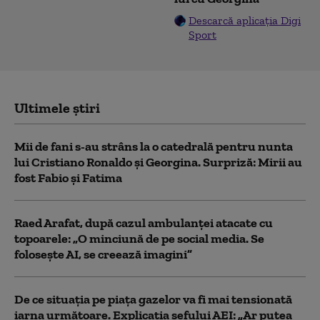
Descarcă aplicația Digi
Sport
Ultimele știri
Mii de fani s-au strâns la o catedrală pentru nunta
lui Cristiano Ronaldo şi Georgina. Surpriză: Mirii au
fost Fabio şi Fatima
Raed Arafat, după cazul ambulanței atacate cu
topoarele: „O minciună de pe social media. Se
folosește AI, se creează imagini”
De ce situaţia pe piaţa gazelor va fi mai tensionată
iarna următoare. Explicația șefului AEI: „Ar putea