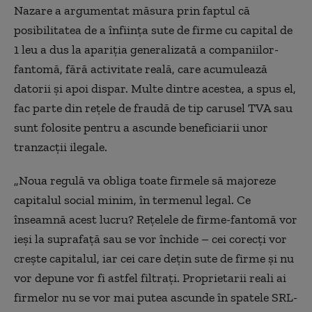
Nazare a argumentat măsura prin faptul că
posibilitatea de a înființa sute de firme cu capital de
1 leu a dus la apariția generalizată a companiilor-
fantomă, fără activitate reală, care acumulează
datorii și apoi dispar. Multe dintre acestea, a spus el,
fac parte din rețele de fraudă de tip carusel TVA sau
sunt folosite pentru a ascunde beneficiarii unor
tranzacții ilegale.
„Noua regulă va obliga toate firmele să majoreze
capitalul social minim, în termenul legal. Ce
înseamnă acest lucru? Reţelele de firme-fantomă vor
ieşi la suprafaţă sau se vor închide – cei corecţi vor
creşte capitalul, iar cei care deţin sute de firme şi nu
vor depune vor fi astfel filtraţi. Proprietarii reali ai
firmelor nu se vor mai putea ascunde în spatele SRL-