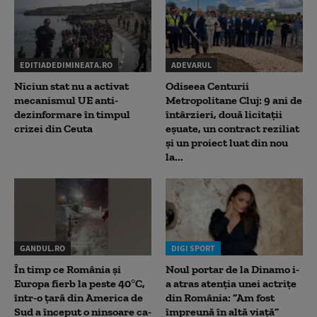
EDITIADEDIMINEATA.RO
ADEVARUL
Niciun stat nu a activat
Odiseea Centurii
mecanismul UE anti-
Metropolitane Cluj: 9 ani de
dezinformare în timpul
întârzieri, două licitații
crizei din Ceuta
eșuate, un contract reziliat
și un proiect luat din nou
la...
GANDUL.RO
DIGI SPORT
În timp ce România și
Noul portar de la Dinamo i-
Europa fierb la peste 40°C,
a atras atenția unei actrițe
într-o țară din America de
din România: ”Am fost
Sud a început o ninsoare ca-
împreună în altă viață”