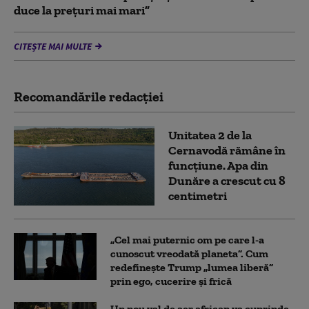
duce la preţuri mai mari”
CITEȘTE MAI MULTE
Recomandările redacţiei
Unitatea 2 de la
Cernavodă rămâne în
funcțiune. Apa din
Dunăre a crescut cu 8
centimetri
„Cel mai puternic om pe care l-a
cunoscut vreodată planeta”. Cum
redefinește Trump „lumea liberă”
prin ego, cucerire și frică
Un nou val de aer african va cuprinde