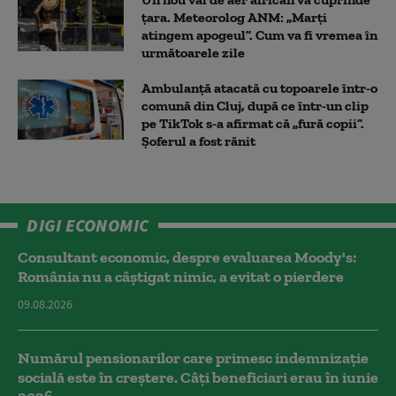
țara. Meteorolog ANM: „Marți
atingem apogeul”. Cum va fi vremea în
următoarele zile
Ambulanţă atacată cu topoarele într-o
comună din Cluj, după ce într-un clip
pe TikTok s-a afirmat că „fură copii”.
Șoferul a fost rănit
DIGI ECONOMIC
Consultant economic, despre evaluarea Moody's:
România nu a câştigat nimic, a evitat o pierdere
09.08.2026
Numărul pensionarilor care primesc indemnizaţie
socială este în creștere. Câți beneficiari erau în iunie