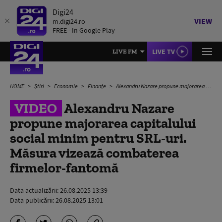
Digi24
VIEW
m.digi24.ro
FREE - In Google Play
LIVE TV
LIVE FM
HOME
Știri
Economie
Finanțe
Alexandru Nazare propune majorarea capitalului social minim pentru SRL-uri. Măsura vizează combaterea firmelor-fantomă
VIDEO
Alexandru Nazare
propune majorarea capitalului
social minim pentru SRL-uri.
Măsura vizează combaterea
firmelor-fantomă
Data actualizării:
26.08.2025 13:39
Data publicării:
26.08.2025 13:01