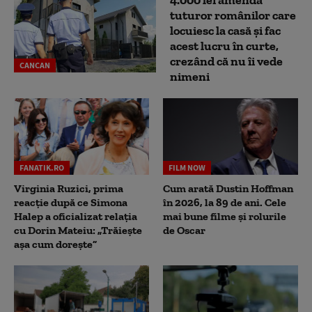
4.000 lei amendă
tuturor românilor care
locuiesc la casă și fac
acest lucru în curte,
crezând că nu îi vede
CANCAN
nimeni
FANATIK.RO
FILM NOW
Virginia Ruzici, prima
Cum arată Dustin Hoffman
reacție după ce Simona
în 2026, la 89 de ani. Cele
Halep a oficializat relația
mai bune filme și rolurile
cu Dorin Mateiu: „Trăiește
de Oscar
așa cum dorește”