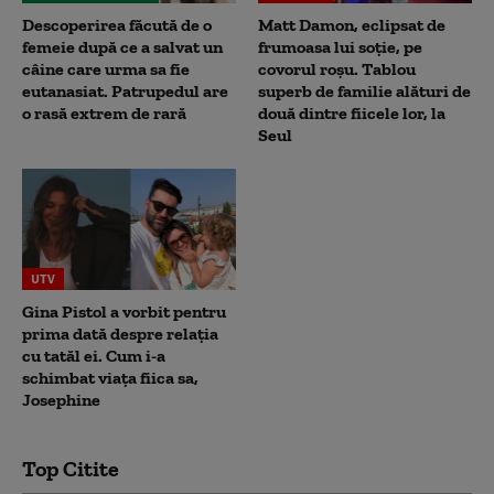
Descoperirea făcută de o
Matt Damon, eclipsat de
femeie după ce a salvat un
frumoasa lui soție, pe
câine care urma sa fie
covorul roșu. Tablou
eutanasiat. Patrupedul are
superb de familie alături de
o rasă extrem de rară
două dintre fiicele lor, la
Seul
UTV
Gina Pistol a vorbit pentru
prima dată despre relația
cu tatăl ei. Cum i-a
schimbat viața fiica sa,
Josephine
Top Citite