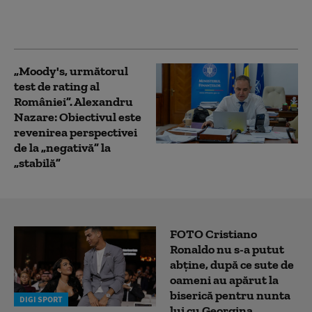
„Depinde de evoluţia în
trimestrele III şi IV”
„Moody's, următorul
test de rating al
României”. Alexandru
Nazare: Obiectivul este
revenirea perspectivei
de la „negativă” la
„stabilă”
FOTO Cristiano
Ronaldo nu s-a putut
abține, după ce sute de
oameni au apărut la
biserică pentru nunta
DIGI SPORT
lui cu Georgina