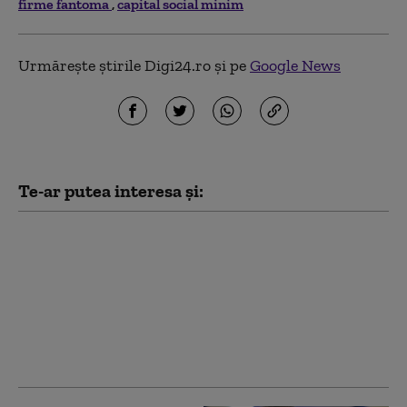
firme fantoma
capital social minim
Urmărește știrile Digi24.ro și pe
Google News
Te-ar putea interesa și:
Crin Antonescu:
„Bolojan nu se
cramponează de
funcție. Va pleca atunci
când va fi învestit un
guvern”. Pe cine vede
drept premier