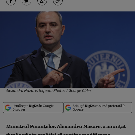
Alexandru Nazare. Inquam Photos / George Călin
Urmărește
Digi24
în Google
Adaugă
Digi24
ca sursă preferată în
Discover
Google
Ministrul Finanțelor, Alexandru Nazare, a anunțat
după ședința coaliției că susține modificarea