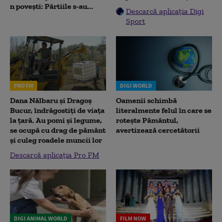
n povești: Pârtiile s-au...
Descarcă aplicația Digi
Sport
PRO FM
DIGI WORLD
Dana Nălbaru și Dragoș
Oamenii schimbă
Bucur, îndrăgostiți de viața
literalmente felul în care se
la țară. Au pomi și legume,
rotește Pământul,
se ocupă cu drag de pământ
avertizează cercetătorii
și culeg roadele muncii lor
Descarcă aplicația Pro FM
DIGI ANIMAL WORLD
FILM NOW