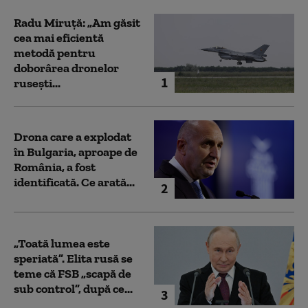
Radu Miruță: „Am găsit
cea mai eficientă
metodă pentru
doborârea dronelor
1
rusești...
Drona care a explodat
în Bulgaria, aproape de
România, a fost
identificată. Ce arată...
2
„Toată lumea este
speriată”. Elita rusă se
teme că FSB „scapă de
sub control”, după ce...
3