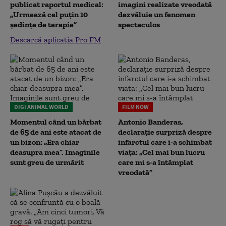
publicat raportul medical:
imagini realizate vreodată
„Urmează cel puțin 10
dezvăluie un fenomen
ședințe de terapie”
spectaculos
Descarcă aplicația Pro FM
DIGI ANIMAL WORLD
FILM NOW
Momentul când un bărbat
Antonio Banderas,
de 65 de ani este atacat de
declarație surpriză despre
un bizon: „Era chiar
infarctul care i-a schimbat
deasupra mea”. Imaginile
viața: „Cel mai bun lucru
sunt greu de urmărit
care mi s-a întâmplat
vreodată”