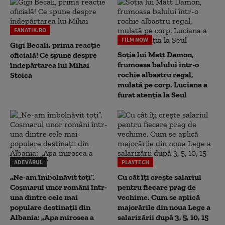
FANATIK.RO
FILM NOW
Gigi Becali, prima reacție
Soția lui Matt Damon,
oficială! Ce spune despre
frumoasa balului într-o
îndepărtarea lui Mihai
rochie albastru regal,
Stoica
mulată pe corp. Luciana a
furat atenția la Seul
ADEVĂRUL
PLAYTECH
„Ne-am îmbolnăvit toți”.
Cu cât îți crește salariul
Coșmarul unor români într-
pentru fiecare prag de
una dintre cele mai
vechime. Cum se aplică
populare destinații din
majorările din noua Lege a
Albania: „Apa mirosea a
salarizării după 3, 5, 10, 15