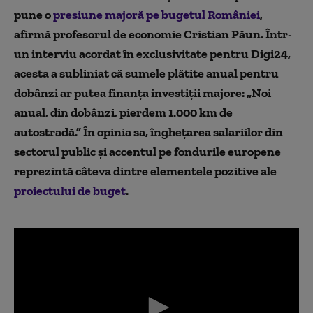
pune o
presiune majoră pe bugetul României
,
afirmă profesorul de economie
Cristian Păun.
Într-
un interviu acordat în exclusivitate pentru
Digi24
,
acesta a subliniat că sumele plătite anual pentru
dobânzi ar putea finanța investiții majore: „Noi
anual, din dobânzi, pierdem 1.000 km de
autostradă.” În opinia sa, înghețarea salariilor din
sectorul public și accentul pe fondurile europene
reprezintă câteva dintre elementele pozitive ale
proiectului de buget
.