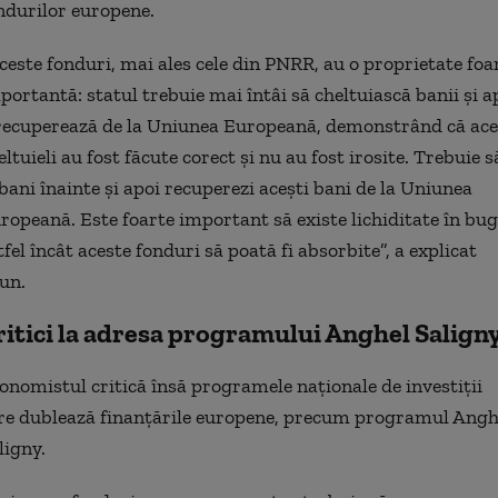
ndurilor europene.
ceste fonduri, mai ales cele din PNRR, au o proprietate foa
portantă: statul trebuie mai întâi să cheltuiască banii și a
 recuperează de la Uniunea Europeană, demonstrând că ace
eltuieli au fost făcute corect și nu au fost irosite. Trebuie s
 bani înainte și apoi recuperezi acești bani de la Uniunea
ropeană. Este foarte important să existe lichiditate în bug
tfel încât aceste fonduri să poată fi absorbite”, a explicat
un.
ritici la adresa programului Anghel Salign
onomistul critică însă programele naționale de investiții
re dublează finanțările europene, precum programul Angh
ligny.