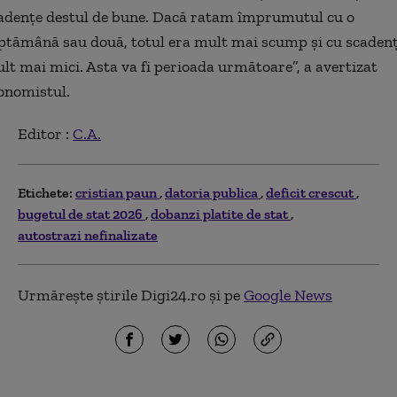
adențe destul de bune. Dacă ratam împrumutul cu o
ptămână sau două, totul era mult mai scump și cu scaden
lt mai mici. Asta va fi perioada următoare”, a avertizat
onomistul.
Editor :
C.A.
Etichete:
cristian paun
datoria publica
deficit crescut
bugetul de stat 2026
dobanzi platite de stat
autostrazi nefinalizate
Urmărește știrile Digi24.ro și pe
Google News