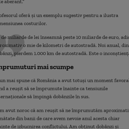
te aberant.”
ofesorul oferă și un exemplu sugestiv pentru a ilustra
mensiunea costurilor.
 de miliarde de lei înseamnă peste 10 miliarde de euro, adi
roximativ o mie de kilometri de autostradă. Noi anual, din
bânzi, pierdem 1.000 km de autostradă. Este o inconștienț
mprumuturi mai scumpe
un mai spune că România a avut totuși un moment favora
nd a reușit să se împrumute înainte ca tensiunile
ternaționale să împingă dobânzile în sus.
m avut noroc că am reușit să ne împrumutăm aproximati
mătate din banii de care avem nevoie anul acesta chiar
ainte de izbucnirea conflictului. Am obținut dobânzi și