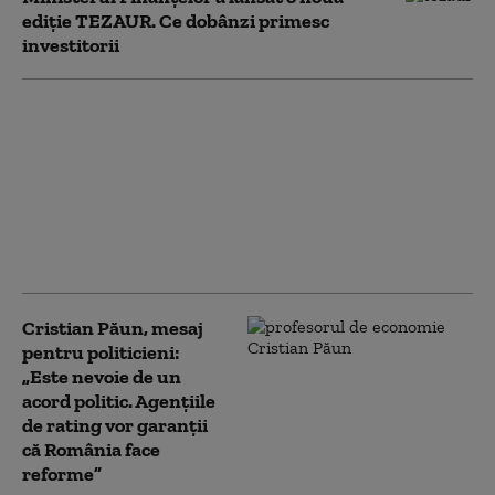
ediție TEZAUR. Ce dobânzi primesc
investitorii
Cristian Păun, despre
sancțiunile din piața
interbancară:
„Consiliul Concurenței
amendează o piață și
are un dosar extrem de
slab”
Cristian Păun, mesaj
pentru politicieni:
„Este nevoie de un
acord politic. Agențiile
de rating vor garanții
că România face
reforme”