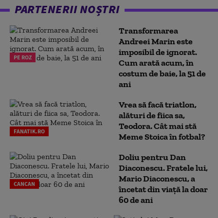
PARTENERII NOȘTRI
Transformarea
Andreei Marin este
imposibil de ignorat.
PE ROZ
Cum arată acum, în
costum de baie, la 51 de
ani
Vrea să facă triatlon,
alături de fiica sa,
Teodora. Cât mai stă
FANATIK.RO
Meme Stoica în fotbal?
Doliu pentru Dan
Diaconescu. Fratele lui,
Mario Diaconescu, a
CANCAN
încetat din viață la doar
60 de ani