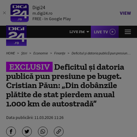
Digi24
VIEW
m.digi24.ro
FREE - In Google Play
LIVE TV
LIVE FM
HOME
Știri
Economie
Finanțe
Deficitul și datoria publică pun presiune pe buget. Cristian Păun: „Din dobânzile plătite de stat pierdem anual 1.000 km de autostradă”
EXCLUSIV
Deficitul și datoria
publică pun presiune pe buget.
Cristian Păun: „Din dobânzile
plătite de stat pierdem anual
1.000 km de autostradă”
Data publicării:
11.03.2026 11:26