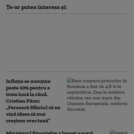
Te-ar putea interesa și:
Cristian Păun,
avertisment despre
Neptun Deep:
„Principalul pericol e că
vom exporta gazul, iar
industria se va
dezvolta în altă parte”
Inflația se menține
peste 10% pentru a
treia lună la rând.
Cristian Păun:
„Ferească Sfântul să ne
vină ideea să mai
creștem vreo taxă”
Ministerul Finanțelor a lansat o nouă