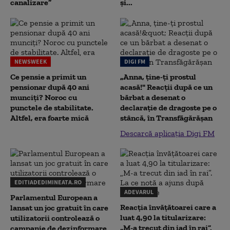
canalizare”
și...
NEWSWEEK
DIGI FM
Ce pensie a primit un
„Anna, ţine-ţi prostul
pensionar după 40 ani
acasă!" Reacţii după ce un
munciți? Noroc cu
bărbat a desenat o
punctele de stabilitate.
declaraţie de dragoste pe o
Altfel, era foarte mică
stâncă, în Transfăgărăşan
Descarcă aplicația Digi FM
EDITIADEDIMINEATA.RO
ADEVARUL
Parlamentul European a
Reacția învățătoarei care a
lansat un joc gratuit în care
luat 4,90 la titularizare:
utilizatorii controlează o
„M-a trecut din iad în rai”.
campanie de dezinformare