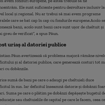
oi avem fonduri europene, pe astea trebuie să ne
ncentrăm. Ele sunt suficiente pentru dezvoltare inclusiv la
vel local și regional. Nu ar trebui să mai avem programe
ralele care se bat cap în cap cu fondurile europene.Acolo s
fonează banii, acolo sunt banii care sunt ușor de cheltuit și
i greu de verificat”, a spus Păun.
ost uriaș al datoriei publice
istian Păun avertizează că problema majoră rămâne nivel
ficitului și al datoriei publice, care generează costuri tot m
ri cu dobânzile.
rice sumă de bani pe care o adaugi pe cheltuieli duce
ficitul în sus. Iar deficitul înseamnă datorie și dobânzi foa
ri. Suma pe care o plătim pe dobânzi depășește bugetul d
 educație sau cheltuielile de capital pe care le facem, ceea c