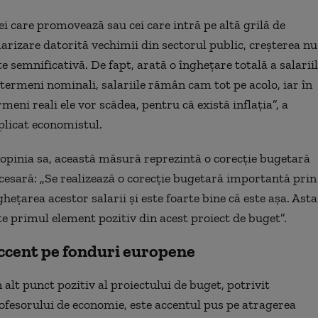
ei care promovează sau cei care intră pe altă grilă de
larizare datorită vechimii din sectorul public, creșterea nu
te semnificativă. De fapt, arată o înghețare totală a salariil
 termeni nominali, salariile rămân cam tot pe acolo, iar în
rmeni reali ele vor scădea, pentru că există inflația”, a
plicat economistul.
 opinia sa, această măsură reprezintă o corecție bugetară
cesară: „Se realizează o corecție bugetară importantă prin
ghețarea acestor salarii și este foarte bine că este așa. Asta
te primul element pozitiv din acest proiect de buget”.
ccent pe fonduri europene
 alt punct pozitiv al proiectului de buget, potrivit
ofesorului de economie, este accentul pus pe atragerea