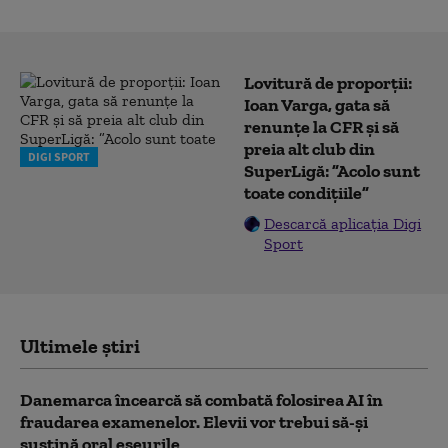
Lovitură de proporții:
Ioan Varga, gata să
renunțe la CFR și să
preia alt club din
DIGI SPORT
SuperLigă: ”Acolo sunt
toate condițiile”
Descarcă aplicația Digi
Sport
Ultimele știri
Danemarca încearcă să combată folosirea AI în
fraudarea examenelor. Elevii vor trebui să-şi
susţină oral eseurile