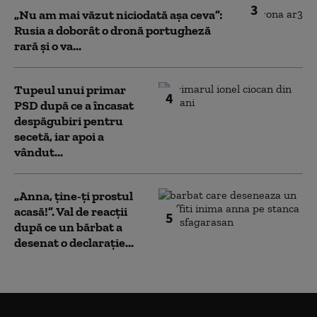
3
„Nu am mai văzut niciodată așa ceva”:
Rusia a doborât o dronă portugheză
rară și o va...
Tupeul unui primar
4
PSD după ce a încasat
despăgubiri pentru
secetă, iar apoi a
vândut...
„Anna, ţine-ţi prostul
acasă!”. Val de reacții
5
după ce un bărbat a
desenat o declarație...