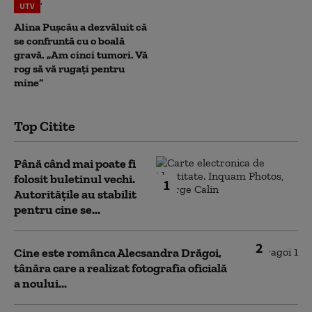
UTV
Alina Pușcău a dezvăluit că
se confruntă cu o boală
gravă. „Am cinci tumori. Vă
rog să vă rugați pentru
mine”
Top Citite
Până când mai poate fi
folosit buletinul vechi.
1
Autoritățile au stabilit
pentru cine se...
2
Cine este românca Alecsandra Drăgoi,
tânăra care a realizat fotografia oficială
a noului...