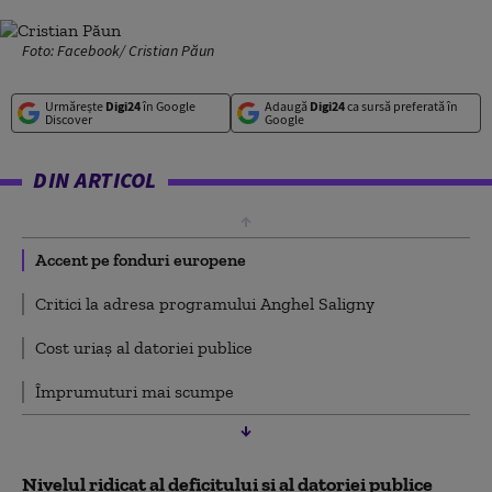
Foto: Facebook/ Cristian Păun
Urmărește
Digi24
în Google
Adaugă
Digi24
ca sursă preferată în
Discover
Google
DIN ARTICOL
Accent pe fonduri europene
Critici la adresa programului Anghel Saligny
Cost uriaș al datoriei publice
Împrumuturi mai scumpe
Nivelul ridicat al deficitului și al datoriei publice