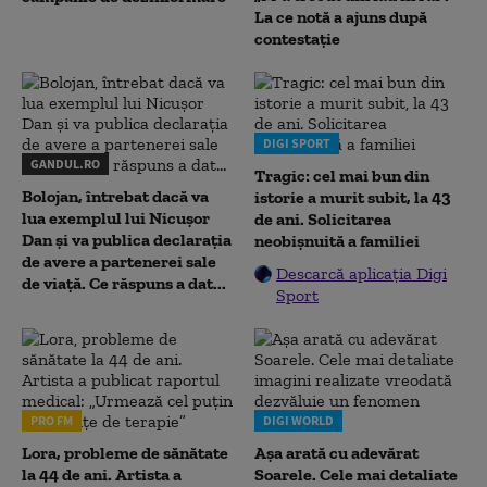
La ce notă a ajuns după
contestație
DIGI SPORT
GANDUL.RO
Tragic: cel mai bun din
Bolojan, întrebat dacă va
istorie a murit subit, la 43
lua exemplul lui Nicușor
de ani. Solicitarea
Dan și va publica declarația
neobișnuită a familiei
de avere a partenerei sale
Descarcă aplicația Digi
de viață. Ce răspuns a dat...
Sport
PRO FM
DIGI WORLD
Lora, probleme de sănătate
Așa arată cu adevărat
la 44 de ani. Artista a
Soarele. Cele mai detaliate