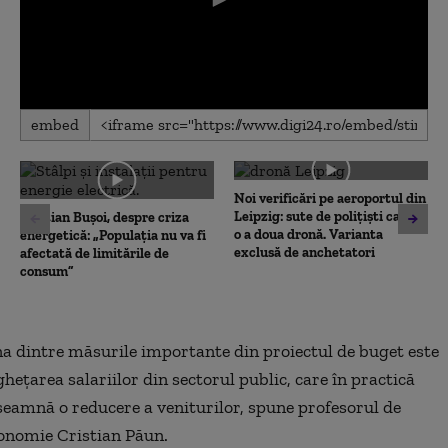
0
embed
seconds
of
0
seconds
Noi verificări pe aeroportul din
Leipzig: sute de polițiști caută
Cristian Bușoi, despre criza
o a doua dronă. Varianta
energetică: „Populația nu va fi
exclusă de anchetatori
afectată de limitările de
consum”
a dintre măsurile importante din proiectul de buget este
ghețarea salariilor din sectorul public, care în practică
seamnă o reducere a veniturilor, spune profesorul de
onomie
Cristian Păun.