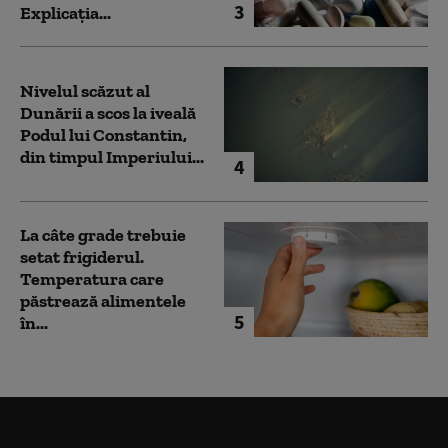
3
Explicația...
Nivelul scăzut al
Dunării a scos la iveală
Podul lui Constantin,
din timpul Imperiului...
4
La câte grade trebuie
setat frigiderul.
Temperatura care
păstrează alimentele
5
în...