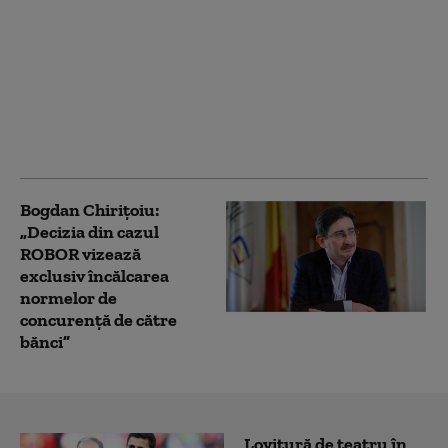
bancar respinge
acuzațiile de
manipulare a ROBOR:
„Concluziile
Consiliului
Concurenței
reprezintă un abuz”
Bogdan Chirițoiu:
„Decizia din cazul
ROBOR vizează
exclusiv încălcarea
normelor de
concurență de către
bănci”
Lovitură de teatru în