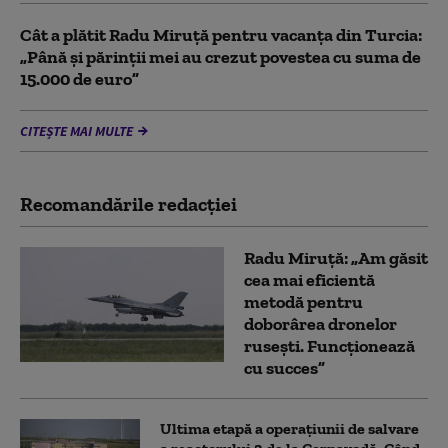
Cât a plătit Radu Miruță pentru vacanța din Turcia:
„Până și părinții mei au crezut povestea cu suma de
15.000 de euro”
CITEȘTE MAI MULTE
Recomandările redacţiei
Radu Miruță: „Am găsit
cea mai eficientă
metodă pentru
doborârea dronelor
rusești. Funcționează
cu succes”
Ultima etapă a operațiunii de salvare