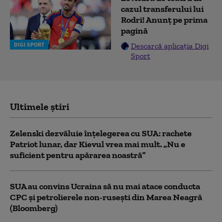
cazul transferului lui
Rodri! Anunț pe prima
pagină
DIGI SPORT
Descarcă aplicația Digi
Sport
Ultimele știri
Zelenski dezvăluie înțelegerea cu SUA: rachete
Patriot lunar, dar Kievul vrea mai mult. „Nu e
suficient pentru apărarea noastră”
SUA au convins Ucraina să nu mai atace conducta
CPC şi petrolierele non-ruseşti din Marea Neagră
(Bloomberg)