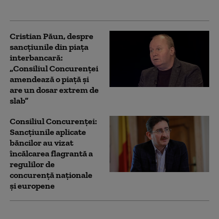
în lei și euro
Cristian Păun, despre
sancțiunile din piața
interbancară:
„Consiliul Concurenței
amendează o piață și
are un dosar extrem de
slab”
Consiliul Concurenței:
Sancțiunile aplicate
băncilor au vizat
încălcarea flagrantă a
regulilor de
concurență naționale
și europene
Sectorul financiar-