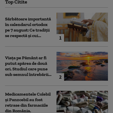
Top Citite
Sărbătoare importantă
în calendarul ortodox
pe 7 august: Ce tradiții
se respectă și cui...
1
Viața pe Pământ ar fi
putut apărea de două
ori. Studiul care pune
sub semnul întrebării...
2
Medicamentele Colebil
și Panzcebil au fost
retrase din farmaciile
din România.