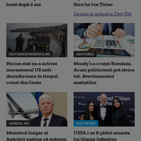
bună după 2 ani
fiica lui Ion Țiriac
Descarcă aplicația Digi FM
EDITIADEDIMINEATA.RO
ADEVARUL
Niciun stat nu a activat
Moody’s a cruțat România.
mecanismul UE anti-
Acum politicienii pot strica
dezinformare în timpul
tot. Avertismentul
crizei din Ceuta
analiștilor
GANDUL.RO
DIGI SPORT
Ministrul bulgar al
UEFA i-ar fi plătit amanta
Apărării susține că puterea
lui Gianni Infantino