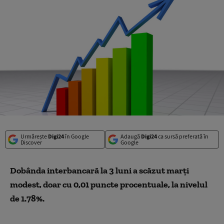
Urmărește
Digi24
în Google
Adaugă
Digi24
ca sursă preferată în
Discover
Google
Dobânda interbancară la 3 luni a scăzut marți
modest, doar cu 0,01 puncte procentuale, la nivelul
de 1.78%.