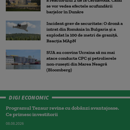
a reactorului 2 de la Cernavodă. Când
se vor vedea efectele scufundării
barjelor în Dunăre
Incident grav de securitate: O dronă a
intrat din România în Bulgaria şi a
explodat la 100 de metri de graniţă.
Reacția MApN
SUA au convins Ucraina să nu mai
atace conducta CPC şi petrolierele
non-ruseşti din Marea Neagră
(Bloomberg)
DIGI ECONOMIC
Programul Tezaur revine cu dobânzi avantajoase.
Ce primesc investitorii
08.08.2026