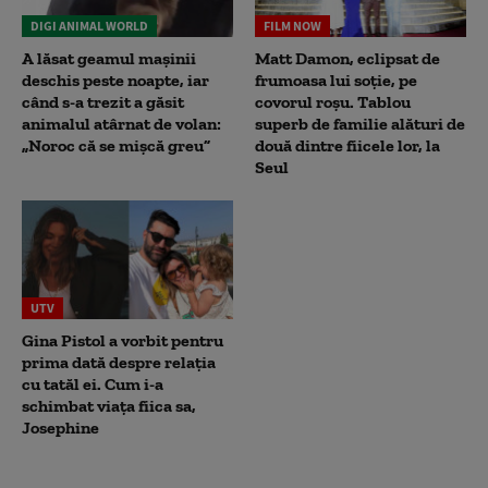
DIGI ANIMAL WORLD
FILM NOW
A lăsat geamul mașinii
Matt Damon, eclipsat de
deschis peste noapte, iar
frumoasa lui soție, pe
când s-a trezit a găsit
covorul roșu. Tablou
animalul atârnat de volan:
superb de familie alături de
„Noroc că se mișcă greu”
două dintre fiicele lor, la
Seul
UTV
Gina Pistol a vorbit pentru
prima dată despre relația
cu tatăl ei. Cum i-a
schimbat viața fiica sa,
Josephine