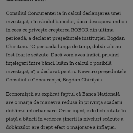
Consiliul Concurenţei ia în calcul declanşarea unei
investigaţii în rândul băncilor, dacă descoperă indicii
în ceea ce priveşte creşterea ROBOR din ultima
perioadă, a declarat preşedintele instituţiei, Bogdan
Chiriţoiu. "O perioadă lungă de timp, dobânzile au
fost foarte scăzute. Dacă vom avea indicii privind
înţelegeri între bănci, luăm în calcul o posibilă
investigaţie", a declarat pentru News.ro preşedintele
Consiliului Concurenţei, Bogdan Chiriţoiu.
Economiștii au explicat faptul că Banca Națională
are o marjă de manevră redusă în privința scăderii
dobânzii interbancare. Orice injecție de lichiditate în
piață a băncii în vederea ținerii la niveluri scăzute a
dobânzilor are drept efect o majorare a inflației.