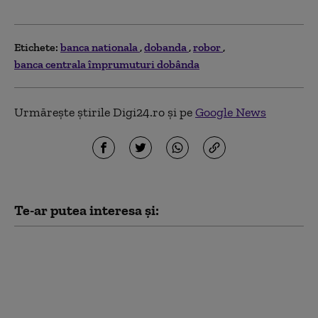
Etichete:
banca nationala
dobanda
robor
banca centrala împrumuturi dobânda
Urmărește știrile Digi24.ro și pe
Google News
Te-ar putea interesa și:
O nouă ediție Fidelis
începe pe 7 august. Ce
dobânzi anunță
Ministerul Finanțelor
pentru titlurile de stat