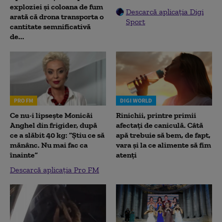
exploziei și coloana de fum
Descarcă aplicația Digi
arată că drona transporta o
Sport
cantitate semnificativă
de...
PRO FM
DIGI WORLD
Ce nu-i lipsește Monicăi
Rinichii, printre primii
Anghel din frigider, după
afectați de caniculă. Câtă
ce a slăbit 40 kg: “Știu ce să
apă trebuie să bem, de fapt,
mănânc. Nu mai fac ca
vara și la ce alimente să fim
înainte”
atenți
Descarcă aplicația Pro FM