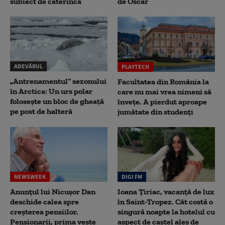
subiect de caterincă
de Oscar
ADEVĂRUL
PLAYTECH
„Antrenamentul” sezonului
Facultatea din România la
în Arctica: Un urs polar
care nu mai vrea nimeni să
folosește un bloc de gheață
înveţe. A pierdut aproape
pe post de halteră
jumătate din studenţi
NEWSWEEK
DIGI FM
Anunțul lui Nicușor Dan
Ioana Țiriac, vacanță de lux
deschide calea spre
în Saint-Tropez. Cât costă o
creșterea pensiilor.
singură noapte la hotelul cu
Pensionarii, prima veste
aspect de castel ales de