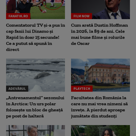
FANATIK.RO
FILM NOW
Comentatorul TV și-a pus în
Cum arată Dustin Hoffman
cap fanii lui Dinamo și
în 2026, la 89 de ani. Cele
Rapid în doar 15 secunde!
mai bune filme și rolurile
Ce a putut să spună în
de Oscar
direct
ADEVĂRUL
PLAYTECH
„Antrenamentul” sezonului
Facultatea din România la
în Arctica: Un urs polar
care nu mai vrea nimeni să
folosește un bloc de gheață
înveţe. A pierdut aproape
pe post de halteră
jumătate din studenţi