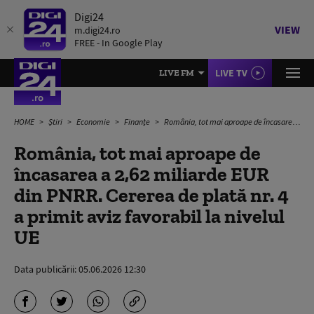
Digi24
VIEW
m.digi24.ro
FREE - In Google Play
LIVE TV
LIVE FM
HOME
Știri
Economie
Finanțe
România, tot mai aproape de încasarea a 2,62 miliarde EUR din PNRR. Cererea de plată nr. 4 a primit aviz favorabil la nivelul UE
România, tot mai aproape de
încasarea a 2,62 miliarde EUR
din PNRR. Cererea de plată nr. 4
a primit aviz favorabil la nivelul
UE
Data publicării:
05.06.2026 12:30