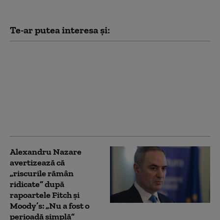
Te-ar putea interesa și:
Crin Antonescu:
„Bolojan nu se
cramponează de
funcție. Va pleca atunci
când va fi învestit un
guvern”. Pe cine vede
drept premier
Alexandru Nazare
avertizează că
„riscurile rămân
ridicate” după
rapoartele Fitch și
Moody’s: „Nu a fost o
perioadă simplă”