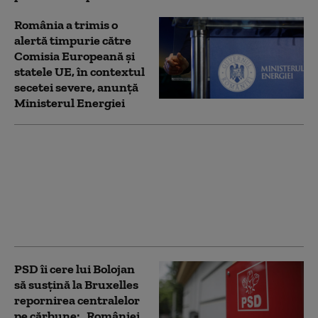
România a trimis o
alertă timpurie către
Comisia Europeană și
statele UE, în contextul
secetei severe, anunță
Ministerul Energiei
Buletinele electronice
vor putea fi eliberate
gratuit până la finalul
lunii august. Guvernul
va utiliza fondurile
rămase din PNRR
PSD îi cere lui Bolojan
să susțină la Bruxelles
repornirea centralelor
pe cărbune: „României