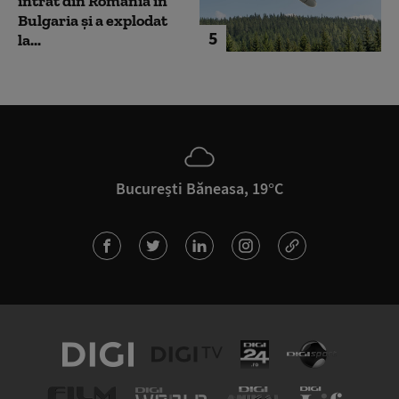
intrat din România în
Bulgaria şi a explodat
5
la...
București Băneasa, 19°C