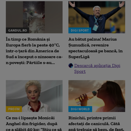
GANDUL.RO
DIGI SPORT
În timp ce România și
Au bătut palma! Marius
Europa fierb la peste 40°C,
Șumudică, revenire
într-o țară din America de
spectaculoasă pe bancă, în
Sud a început o ninsoare ca-
SuperLigă
n povești: Pârtiile s-au...
Descarcă aplicația Digi
Sport
PRO FM
DIGI WORLD
Ce nu-i lipsește Monicăi
Rinichii, printre primii
Anghel din frigider, după
afectați de caniculă. Câtă
ce a slăbit 40 kg: “Știu ce să
apă trebuie să bem, de fapt,