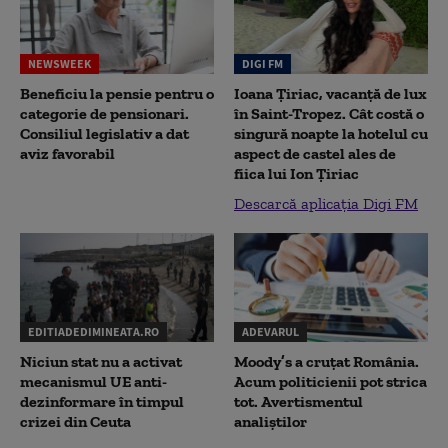
NEWSWEEK
DIGI FM
Beneficiu la pensie pentru o
Ioana Țiriac, vacanță de lux
categorie de pensionari.
în Saint-Tropez. Cât costă o
Consiliul legislativ a dat
singură noapte la hotelul cu
aviz favorabil
aspect de castel ales de
fiica lui Ion Țiriac
Descarcă aplicația Digi FM
EDITIADEDIMINEATA.RO
ADEVARUL
Niciun stat nu a activat
Moody’s a cruțat România.
mecanismul UE anti-
Acum politicienii pot strica
dezinformare în timpul
tot. Avertismentul
crizei din Ceuta
analiștilor