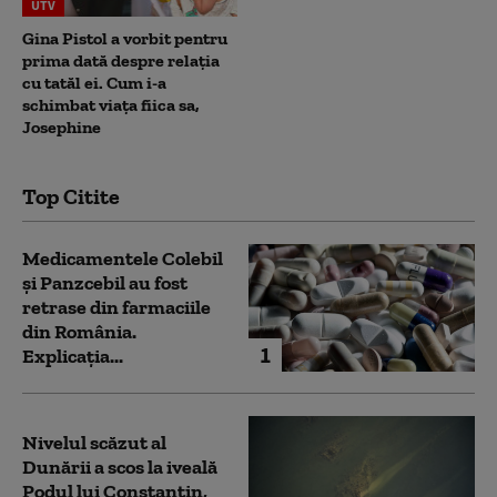
UTV
Gina Pistol a vorbit pentru
prima dată despre relația
cu tatăl ei. Cum i-a
schimbat viața fiica sa,
Josephine
Top Citite
Medicamentele Colebil
și Panzcebil au fost
retrase din farmaciile
din România.
1
Explicația...
Nivelul scăzut al
Dunării a scos la iveală
Podul lui Constantin,