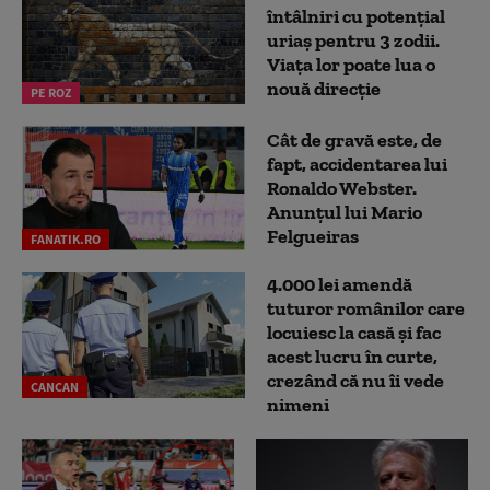
întâlniri cu potențial
uriaș pentru 3 zodii.
Viața lor poate lua o
nouă direcție
PE ROZ
Cât de gravă este, de
fapt, accidentarea lui
Ronaldo Webster.
Anunțul lui Mario
Felgueiras
FANATIK.RO
4.000 lei amendă
tuturor românilor care
locuiesc la casă și fac
acest lucru în curte,
crezând că nu îi vede
CANCAN
nimeni