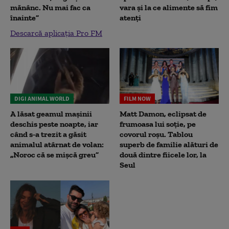
mănânc. Nu mai fac ca
vara și la ce alimente să fim
înainte”
atenți
Descarcă aplicația Pro FM
DIGI ANIMAL WORLD
FILM NOW
A lăsat geamul mașinii
Matt Damon, eclipsat de
deschis peste noapte, iar
frumoasa lui soție, pe
când s-a trezit a găsit
covorul roșu. Tablou
animalul atârnat de volan:
superb de familie alături de
„Noroc că se mișcă greu”
două dintre fiicele lor, la
Seul