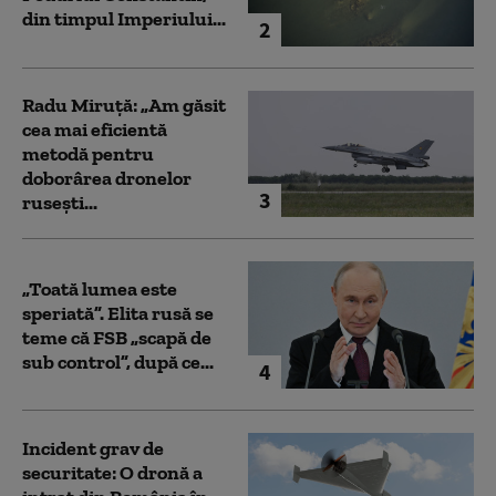
din timpul Imperiului...
2
Radu Miruță: „Am găsit
cea mai eficientă
metodă pentru
doborârea dronelor
3
rusești...
„Toată lumea este
speriată”. Elita rusă se
teme că FSB „scapă de
sub control”, după ce...
4
Incident grav de
securitate: O dronă a