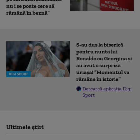
nu i se poate cere să
rămână în beznă”
S-au dus la biserică
pentru nunta lui
Ronaldo cu Georgina și
au avut o surpriză
uriașă! ”Momentul va
DIGI SPORT
rămâne în istorie”
Descarcă aplicația Digi
Sport
Ultimele știri