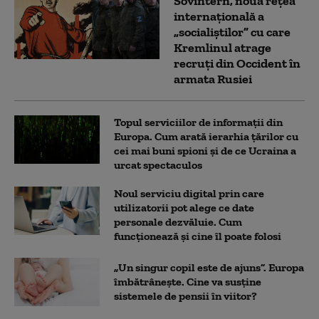
Sovintern, noua rețea
internațională a
„socialiștilor” cu care
Kremlinul atrage
recruți din Occident în
armata Rusiei
Topul serviciilor de informații din
Europa. Cum arată ierarhia țărilor cu
cei mai buni spioni și de ce Ucraina a
urcat spectaculos
Noul serviciu digital prin care
utilizatorii pot alege ce date
personale dezvăluie. Cum
funcționează și cine îl poate folosi
„Un singur copil este de ajuns”. Europa
îmbătrânește. Cine va susține
sistemele de pensii în viitor?