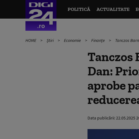
POLITICĂ
ACTUALITATE
E
HOME
Știri
Economie
Finanțe
Tanczos Barna
Tanczos B
Dan: Prio
aprobe p
reducerea
Data publicării:
22.05.2025 2