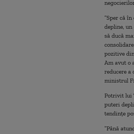
negocierilo
”Sper că în
depline, un
să ducă mai
consolidare
pozitive din
Am avut o a
reducere a c
ministrul F
Potrivit lu
puteri depl
tendinţe poz
”Până atunc