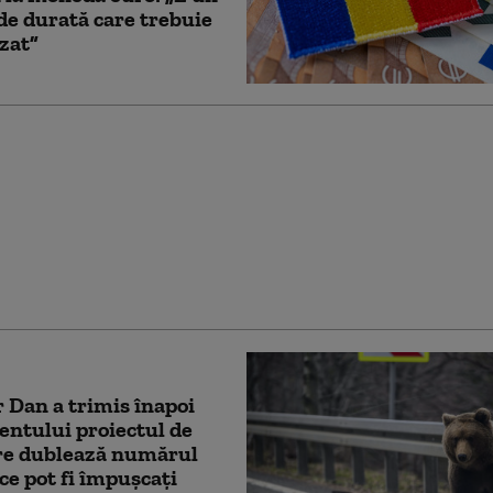
de durată care trebuie
izat”
 lui Nicușor Dan după
 Moody’s privind
l de țară: „A confirmat
mportanți pe care
 i-a făcut”
 Dan a trimis înapoi
ntului proiectul de
are dublează numărul
 ce pot fi împușcați