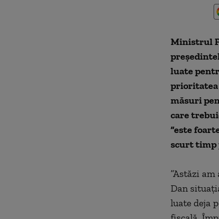
Ministrul F
preşedintel
luate pentr
prioritatea
măsuri pent
care trebui
”este foart
scurt timp 
”Astăzi am 
Dan situaţi
luate deja 
fiscală. Îm