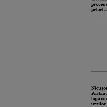
proces 
priorit
Mesajul
decizia
ratingu
pașii i
România
Nicușor
Parlame
lege c
urșilor