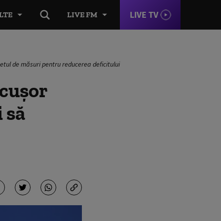
LIVE TV
LTE
LIVE FM
etul de măsuri pentru reducerea deficitului
icuşor
 să