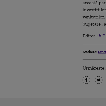
această peri
investiţiil
veniturilor,
bugetare”, 
Editor :
A.P.
Etichete:
tanc
Urmărește ș