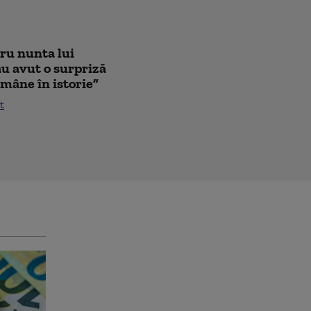
tru nunta lui
au avut o surpriză
mâne în istorie”
t