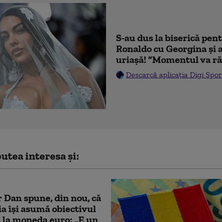
S-au dus la biserică pen
Ronaldo cu Georgina și 
uriașă! ”Momentul va ră
Descarcă aplicația Digi Spor
utea interesa și:
 Dan spune, din nou, că
 își asumă obiectivul
i la moneda euro: „E un