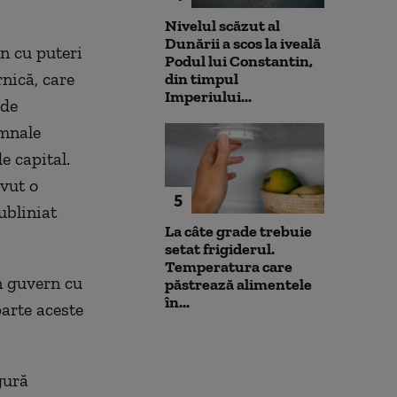
Nivelul scăzut al
Dunării a scos la iveală
n cu puteri
Podul lui Constantin,
nică, care
din timpul
Imperiului...
 de
emnale
e capital.
avut o
5
ubliniat
La câte grade trebuie
setat frigiderul.
Temperatura care
un guvern cu
păstrează alimentele
în...
arte aceste
gură