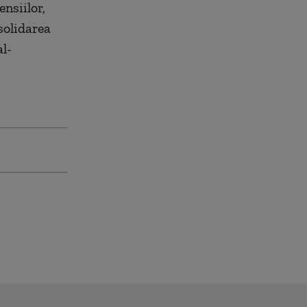
ensiilor,
solidarea
al-