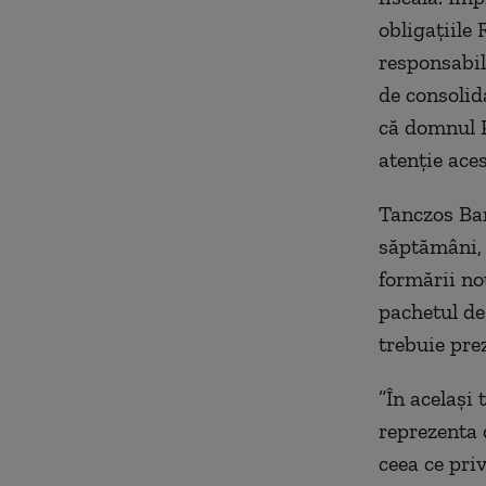
obligaţiile
responsabil
de consolid
că domnul P
atenţie ace
Tanczos Bar
săptămâni, 
formării no
pachetul de 
trebuie pre
”În acelaşi
reprezenta 
ceea ce pri