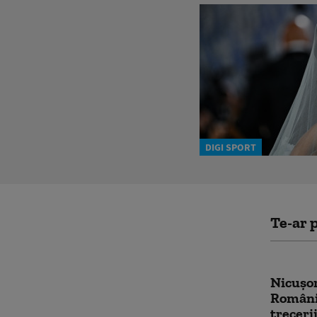
DIGI SPORT
Te-ar p
Nicușor
România
treceri