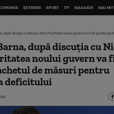
CONOMIE
EXTERNE
SPORT
TV
MAGAZIN
MAI MU
, după discuţia cu Nicuşor Dan: Prioritatea noului guvern va fi să aprobe pach
arna, după discuţia cu N
ritatea noului guvern va fi
achetul de măsuri pentru
 deficitului
0:05