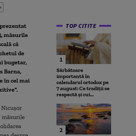
e
TOP CITITE
a prezentat
5, măsurile
cală că
achetul de
1
ui bugetar,
Sărbătoare
s Barna,
importantă în
e în cel mai
calendarul ortodox pe
7 august: Ce tradiții se
itive”.
respectă și cui...
s Nicuşor
, măsurile
solidarea
2
enea despre