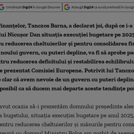
Urmărește
Digi24
în Google Discover
Adaugă
Digi24
ca sursă preferată în Googl
inanţelor, Tanczos Barna, a declarat joi, după ce i-
ui Nicuşor Dan situaţia execuţiei bugetare pe 202
u reducerea cheltuierilor şi pentru consolidarea fis
 noului guvern, cu puteri depline, va fi să aprobe p
ru reducerea deficitului şi restabilirea echilibrul
e prezentat Comisiei Europene. Potrivit lui Tanczo
e clar că avem nevoie de un guvern cu puteri deplin
posibil ca să ducem mai departe aceste tendinţe poz
avut ocazia să-i prezentăm domnului preşedinte ale
a bugetului, situaţia execuţiei bugetare pe anul 2025
pentru reducerea cheltuierilor şi măsurile pentru con
preună cu domnul Ministru Boloş am vorbit de asem