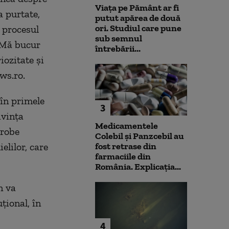
Viața pe Pământ ar fi
a purtate,
putut apărea de două
ori. Studiul care pune
 procesul
sub semnul
. Mă bucur
întrebării...
ozitate şi
ws.ro.
în primele
3
ivinţa
Medicamentele
probe
Colebil și Panzcebil au
elilor, care
fost retrase din
farmaciile din
România. Explicația...
n va
ţional, în
4