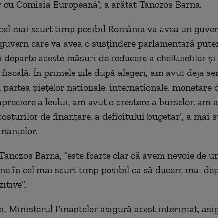
r cu Comisia Europeană”, a arătat Tanczos Barna.
 cel mai scurt timp posibil România va avea un guver
 guvern care va avea o susţindere parlamentară puter
 departe aceste măsuri de reducere a cheltuielilor şi
 fiscală. În primele zile după alegeri, am avut deja s
 partea pieţelor naţionale, internaţionale, monetare d
preciere a leului, am avut o creştere a burselor, am 
osturilor de finanţare, a deficitului bugetar”, a mai s
inanţelor.
i Tanczos Barna, ”este foarte clar că avem nevoie de 
ine în cel mai scurt timp posibil ca să ducem mai dep
itive”.
i, Ministerul Finanţelor asigură acest interimat, asi