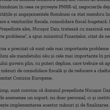
 României în ceea ce priveşte PNRR-ul, negocierile dej
ităţile şi angajamentele României ca stat membru în
are a veniturilor fiscale, consolidare fiscal-bugetară
reşedinte ales, Nicuşor Dan, tratează cu maximă seri
ste probleme”, a spus ministrul Finanţelor, citat de ne
na a precizat că sunt cele mai importante probleme 
luni ale mandatului său şi cele mai importante în pr
ului guvern plin, cu puteri depline, care trebuie să a
măsuri de consolidare fiscală şi de reducere a cheltui
zentat Comisia Europene.
 timp, sunt convins că domnul preşedinte Nicuşor Da
de asemenea un suport, nu doar personal, ci şi institu
veşte implementarea acestor măsuri şi de finalizarea