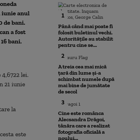
 moneda
 iunie anul
1
0 de bani.
Până când mai poate fi
can a fost
folosit buletinul vechi.
Autoritățile au stabilit
i 16 bani.
pentru cine se...
2
A treia cea mai mică
țară din lume și-a
 4,6722 lei.
schimbat numele după
n 21 iunie
mai bine de jumătate
de secol
3
are la
Cine este românca
Alecsandra Drăgoi,
tânăra care a realizat
fotografia oficială a
Acesta este
noului...