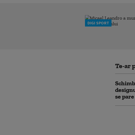
DIGI SPORT
Te-ar p
Schimba
designu
se pare
BNR ave
ridicat
incerti