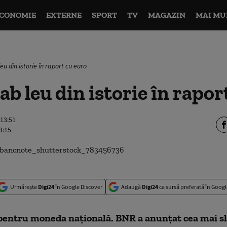
CONOMIE
EXTERNE
SPORT
TV
MAGAZIN
MAI MU
eu din istorie în raport cu euro
ab leu din istorie în rapor
 13:51
3:15
Urmărește
Digi24
în Google Discover
Adaugă
Digi24
ca sursă preferată în Googl
 pentru moneda naţională. BNR a anunţat cea mai sl