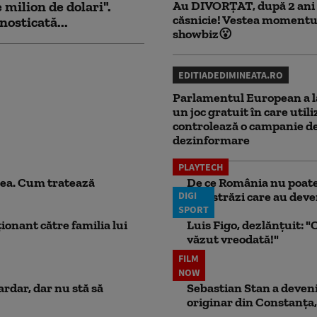
milion de dolari".
Au DIVORȚAT, după 2 ani
căsnicie! Vestea momentu
nosticată...
showbiz😮
EDITIADEDIMINEATA.RO
Parlamentul European a l
un joc gratuit în care utili
controlează o campanie d
dezinformare
PLAYTECH
ea. Cum tratează
De ce România nu poate 
DIGI
autostrăzi care au deven
SPORT
ionant către familia lui
Luis Figo, dezlănțuit: "C
văzut vreodată!"
FILM
NOW
ardar, dar nu stă să
Sebastian Stan a devenit
originar din Constanța,