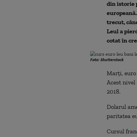
din istorie
europeană. 
trecut, când
Leul a pier
cotat în cre
Foto: Shutterstock
Marţi, euro 
Acest nivel 
2018.
Dolarul ame
paritatea eu
Cursul franc