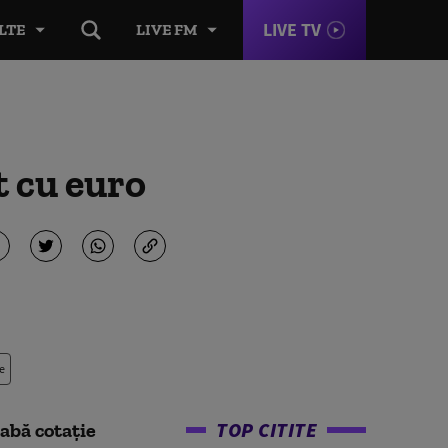
LIVE TV
LTE
LIVE FM
t cu euro
e
TOP CITITE
abă cotaţie