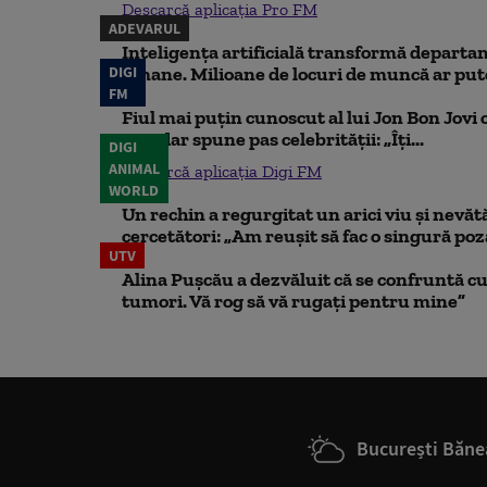
Descarcă aplicația Pro FM
ADEVARUL
Inteligența artificială transformă departa
DIGI
umane. Milioane de locuri de muncă ar putea
FM
Fiul mai puțin cunoscut al lui Jon Bon Jovi 
său, dar spune pas celebrității: „Îți...
DIGI
ANIMAL
Descarcă aplicația Digi FM
WORLD
Un rechin a regurgitat un arici viu și nevăt
cercetători: „Am reușit să fac o singură poz
UTV
Alina Pușcău a dezvăluit că se confruntă cu
tumori. Vă rog să vă rugați pentru mine”
București Băne