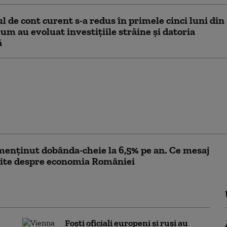
ul de cont curent s-a redus în primele cinci luni din
um au evoluat investițiile străine și datoria
ă
a inflației ar putea
a în trimestrul al
, estimează BNR. Ce
 vor influența evoluția
lor
enținut dobânda-cheie la 6,5% pe an. Ce mesaj
ite despre economia României
Foști oficiali europeni și ruși au