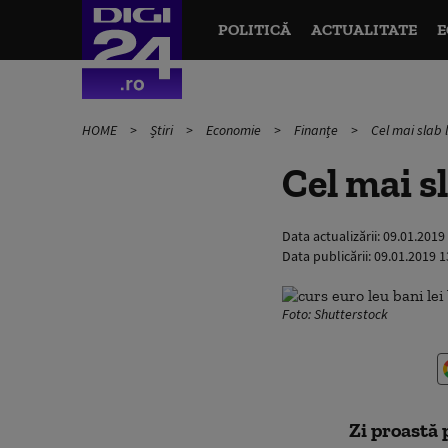
POLITICĂ
ACTUALITATE
E
HOME
Știri
Economie
Finanțe
Cel mai slab l
Cel mai sl
Data actualizării:
09.01.2019
Data publicării:
09.01.2019 1
Foto: Shutterstock
Zi proastă