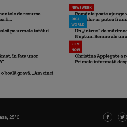
NEWSWEEK
mentele de resurse
România poate ajunge v
 fi...
DIGI
pensiilor ar putea fi anu
WORLD
calcă pe urmele tatălui
Un „intrus” de mărimea 
Neptun. Semne ale unui
FILM
NOW
ămat, în fața unor
Christina Applegate a re
ă”
Primele informații desp
 o boală gravă. „Am cinci
asa, 25°C