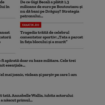
 de
De ce Gigi Becali a plătit 1,3
lui în
milioane de euro pe Boutoutaou și
nu dă bani pe Drăguș? Strategia
patronului...
FANATIK.RO
ansat
Tragedia trăită de celebrul
zatorii
comentator sportiv: „Tata a parcat
e
în fața blocului și a murit”
fi apărată doar cu baze militare. Cele trei
it esențiale...
el mai josnic, viclean și parșiv pe care l-am
 tată. Annabelle Wallis, iubita actorului
 a născut primul...