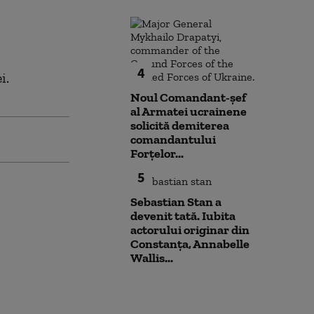
4
i.
Noul Comandant-șef
al Armatei ucrainene
solicită demiterea
comandantului
Forțelor...
5
Sebastian Stan a
devenit tată. Iubita
actorului originar din
Constanța, Annabelle
Wallis...