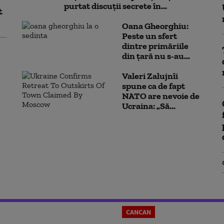
purtat discuții secrete în...
t
Oana Gheorghiu:
Peste un sfert
dintre primăriile
din țară nu s-au...
Valeri Zalujnîi
spune ca de fapt
NATO are nevoie de
Ucraina: „Să...
CANCAN