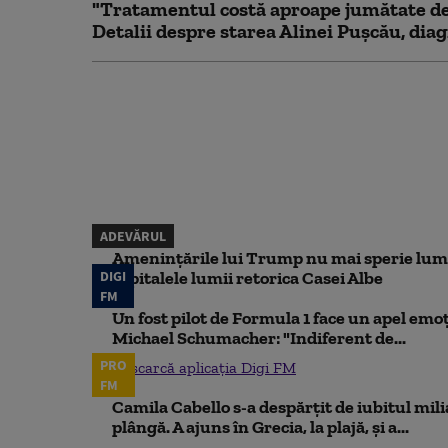
"Tratamentul costă aproape jumătate de 
Detalii despre starea Alinei Pușcău, diag
ADEVĂRUL
Amenințările lui Trump nu mai sperie lum
DIGI
capitalele lumii retorica Casei Albe
FM
Un fost pilot de Formula 1 face un apel emoț
Michael Schumacher: "Indiferent de...
PRO
Descarcă aplicația Digi FM
FM
Camila Cabello s-a despărțit de iubitul mili
plângă. A ajuns în Grecia, la plajă, și a...