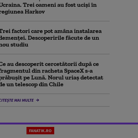
Ucraina. Trei oameni au fost uciși în
regiunea Harkov
Trei factori care pot amâna instalarea
demenţei. Descoperirile făcute de un
nou studiu
Ce au descoperit cercetătorii după ce
fragmentul din racheta SpaceX s-a
prăbușit pe Lună. Norul uriaș detectat
de un telescop din Chile
CITEȘTE MAI MULTE
FANATIK.RO