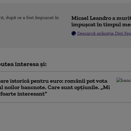
Micael Leandro a murit,
împușcat în timpul me
Descarcă aplicația Digi Sp
utea interesa și:
re istorică pentru euro: românii pot vota
l noilor bancnote. Care sunt opțiunile. „Mi
 foarte interesant”
rtizează: Riscul pentru cursul leului rămâne
, pe fondul tensiunilor din Orientul Mijlociu și al
tudinii politice