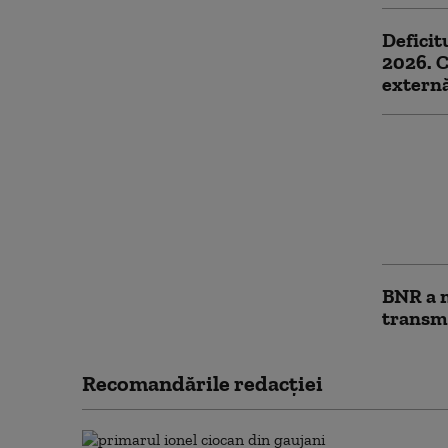
Deficit
2026. C
extern
Scădere
acceler
treilea
factori
prețuri
BNR a m
transm
Recomandările redacţiei