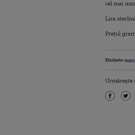
cel mai mare
Lira sterlin
Preţul gramu
Etichete:
eur
Urmărește ș