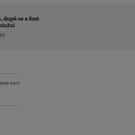
 după ce a fost
ciului
ort