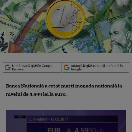
Urmărește
Digi24
în Google
Adaugă
Digi24
ca sursă preferată în
Discover
Google
Banca Națională a cotat marți moneda națională la
nivelul de 4.599 lei la euro.