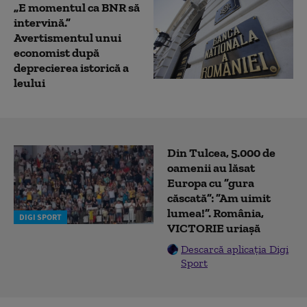
„E momentul ca BNR să
intervină.”
Avertismentul unui
economist după
deprecierea istorică a
leului
Din Tulcea, 5.000 de
oamenii au lăsat
Europa cu ”gura
căscată”: ”Am uimit
lumea!”. România,
DIGI SPORT
VICTORIE uriașă
Descarcă aplicația Digi
Sport