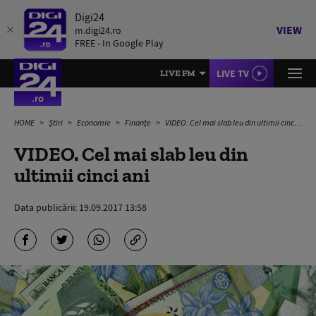
Digi24
VIEW
m.digi24.ro
FREE - In Google Play
LIVE TV
LIVE FM
HOME
Știri
Economie
Finanțe
VIDEO. Cel mai slab leu din ultimii cinci ani
VIDEO. Cel mai slab leu din
ultimii cinci ani
Data publicării:
19.09.2017 13:58