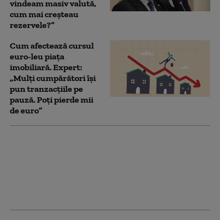
vindeam masiv valută,
cum mai creșteau
rezervele?”
Cum afectează cursul
euro-leu piața
imobiliară. Expert:
„Mulți cumpărători își
pun tranzacțiile pe
pauză. Poți pierde mii
de euro”
Instabilitatea politică
riscă să aducă scumpiri
și rate mai mari.
Nicolae Istudor,
rectorul ASE: „Toți
cetățenii vor fi afectați”