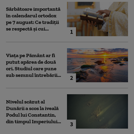
Sărbătoare importantă
în calendarul ortodox
pe 7 august: Ce tradiții
se respectă și cui...
1
Viața pe Pământ ar fi
putut apărea de două
ori. Studiul care pune
sub semnul întrebării...
2
Nivelul scăzut al
Dunării a scos la iveală
Podul lui Constantin,
din timpul Imperiului...
3