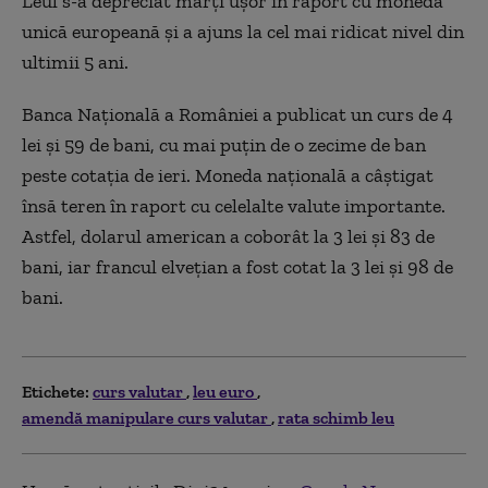
Leul s-a depreciat marți uşor în raport cu moneda
unică europeană şi a ajuns la cel mai ridicat nivel din
ultimii 5 ani.
Banca Naţională a României a publicat un curs de 4
lei şi 59 de bani, cu mai puţin de o zecime de ban
peste cotaţia de ieri. Moneda naţională a câştigat
însă teren în raport cu celelalte valute importante.
Astfel, dolarul american a coborât la 3 lei şi 83 de
bani, iar francul elveţian a fost cotat la 3 lei şi 98 de
bani.
Etichete:
curs valutar
leu euro
amendă manipulare curs valutar
rata schimb leu