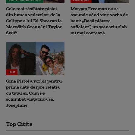
Cele mai răsfățate pisici
Morgan Freeman nu se
din lumea vedetelor: de la
ascunde când vine vorba de
Calippo a lui Ed Sheeran la
bani: „Dacă plătesc
Meredith Grey a lui Taylor
suficient”, un scenariu slab
Swift
nu mai contează
UTV
Gina Pistol a vorbit pentru
prima dată despre relația
cu tatăl ei. Cum i-a
schimbat viața fiica sa,
Josephine
Top Citite