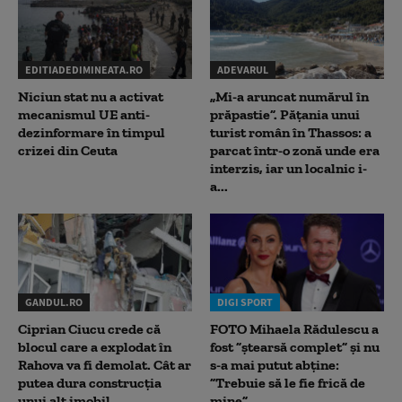
EDITIADEDIMINEATA.RO
ADEVARUL
Niciun stat nu a activat
„Mi-a aruncat numărul în
mecanismul UE anti-
prăpastie”. Pățania unui
dezinformare în timpul
turist român în Thassos: a
crizei din Ceuta
parcat într-o zonă unde era
interzis, iar un localnic i-
a...
GANDUL.RO
DIGI SPORT
Ciprian Ciucu crede că
FOTO Mihaela Rădulescu a
blocul care a explodat în
fost ”ștearsă complet” și nu
Rahova va fi demolat. Cât ar
s-a mai putut abține:
putea dura construcția
”Trebuie să le fie frică de
unui alt imobil
mine”