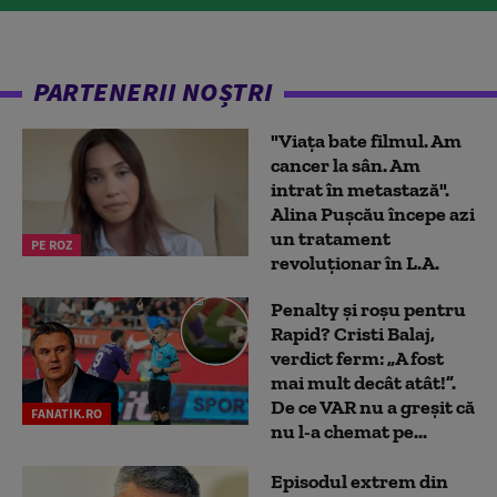
PARTENERII NOȘTRI
"Viața bate filmul. Am
cancer la sân. Am
intrat în metastază".
Alina Pușcău începe azi
un tratament
PE ROZ
revoluționar în L.A.
Penalty și roșu pentru
Rapid? Cristi Balaj,
verdict ferm: „A fost
mai mult decât atât!”.
De ce VAR nu a greșit că
FANATIK.RO
nu l-a chemat pe...
Episodul extrem din