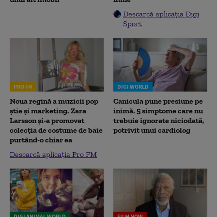
Descarcă aplicația Digi
Sport
PRO FM
DIGI WORLD
Noua regină a muzicii pop
Canicula pune presiune pe
știe și marketing. Zara
inimă. 5 simptome care nu
Larsson și-a promovat
trebuie ignorate niciodată,
colecția de costume de baie
potrivit unui cardiolog
purtând-o chiar ea
Descarcă aplicația Pro FM
DIGI ANIMAL WORLD
FILM NOW