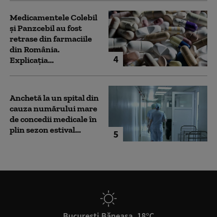
Medicamentele Colebil
și Panzcebil au fost
retrase din farmaciile
din România.
4
Explicația...
Anchetă la un spital din
cauza numărului mare
de concedii medicale în
plin sezon estival...
5
București Băneasa, 18°C