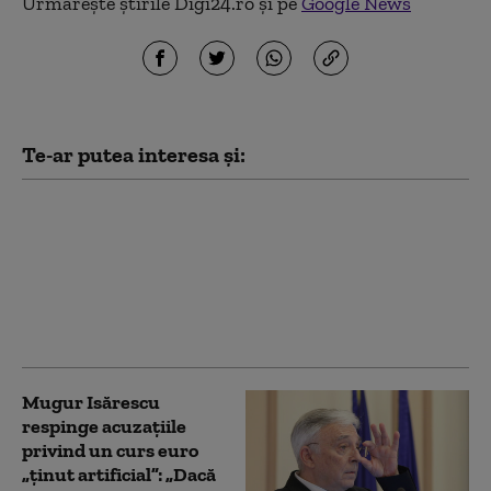
Urmărește știrile Digi24.ro și pe
Google News
Te-ar putea interesa și:
Raport BCE: România
face progrese limitate
către adoptarea euro.
Inflația și deficitul
excesiv, printre
principalele obstacole
Mugur Isărescu
respinge acuzațiile
privind un curs euro
„ținut artificial”: „Dacă