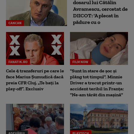
dosarul lui Cătălin
Avramescu, cercetat de
DIICOT: 'A plecat în
pădure cu o
CANCAN
FANATIK.RO
FILM NOW
Cele 4 transferuri pe care le
"Sunt în stare de șoc și
face Marius Șumudică dacă
plâng tot timpul". Minnie
preia CFR Cluj. „Te bați la
Driver a trecut printr-un
play-off”. Exclusiv
accident teribil în Franța:
"Ne-am târât din mașină"
ADEVĂRUL
PLAYTECH