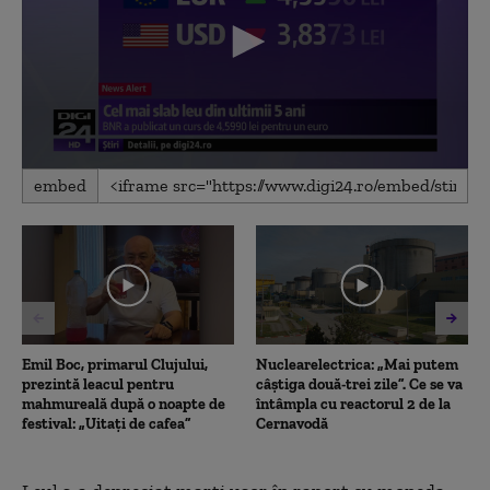
0
embed
seconds
of
29
seconds
Emil Boc, primarul Clujului,
Nuclearelectrica: „Mai putem
prezintă leacul pentru
câștiga două-trei zile”. Ce se va
mahmureală după o noapte de
întâmpla cu reactorul 2 de la
festival: „Uitați de cafea”
Cernavodă