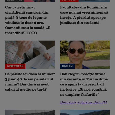
Cum au eliminat
Facultatea din România la
cisnădienii samsarii din
care nu mai vrea nimeni să
piață: 8 tone de legume
înveţe. A pierdut aproape
vândute în doar 4 ore.
jumătate din studenţi
Oamenii stau la coadă: „E
incredibil!” FOTO
NEWSWEEK
DIGI FM
Ce pensie iei dacă ai muncit
Dan Negru, reacție virală
35 sau 40 de ani pe salariul
din vacanța în Turcia după
minim? Dar dacă ai avut
ce a ajuns la un resort all
salariul mediu pe țară?
inclusive: „Și noi, românii,
ne umplem farfuriile”
Descarcă aplicația Digi FM