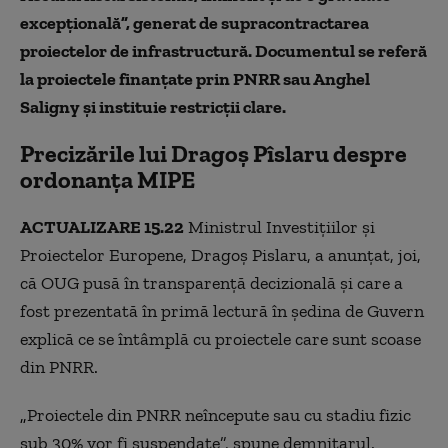
excepţională”, generat de supracontractarea
proiectelor de infrastructură. Documentul se referă
la proiectele finanţate prin PNRR sau Anghel
Saligny şi instituie restricţii clare.
Precizările lui Dragoș Pîslaru despre
ordonanța MIPE
ACTUALIZARE 15.22
Ministrul Investiţiilor şi
Proiectelor Europene, Dragoş Pislaru, a anunţat, joi,
că OUG pusă în transparenţă decizională şi care a
fost prezentată în primă lectură în şedina de Guvern
explică ce se întâmplă cu proiectele care sunt scoase
din PNRR.
„
Proiectele din PNRR neîncepute sau cu stadiu fizic
sub 30% vor fi suspendate”, spune demnitarul.