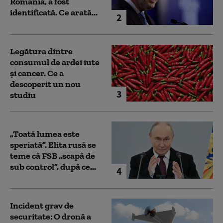
România, a fost
identificată. Ce arată...
2
Legătura dintre
consumul de ardei iute
și cancer. Ce a
descoperit un nou
3
studiu
„Toată lumea este
speriată”. Elita rusă se
teme că FSB „scapă de
sub control”, după ce...
4
Incident grav de
securitate: O dronă a