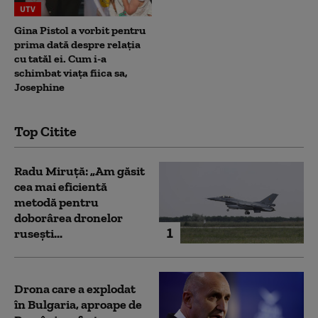
UTV
Gina Pistol a vorbit pentru
prima dată despre relația
cu tatăl ei. Cum i-a
schimbat viața fiica sa,
Josephine
Top Citite
Radu Miruță: „Am găsit
cea mai eficientă
metodă pentru
doborârea dronelor
1
rusești...
Drona care a explodat
în Bulgaria, aproape de