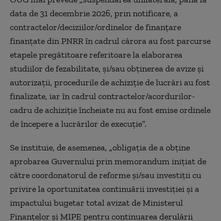
data de 31 decembrie 2026, prin notificare, a
contractelor/deciziilor/ordinelor de finanţare
finanţate din PNRR în cadrul cărora au fost parcurse
etapele pregătitoare referitoare la elaborarea
studiilor de fezabilitate, şi/sau obţinerea de avize şi
autorizaţii, procedurile de achiziţie de lucrări au fost
finalizate, iar în cadrul contractelor/acordurilor-
cadru de achiziţie încheiate nu au fost emise ordinele
de începere a lucrărilor de execuţie”.
Se instituie, de asemenea,
„
obligaţia de a obţine
aprobarea Guvernului prin memorandum iniţiat de
către coordonatorul de reforme şi/sau investiţii cu
privire la oportunitatea continuării investiţiei şi a
impactului bugetar total avizat de Ministerul
Finanțelor şi MIPE pentru continuarea derulării