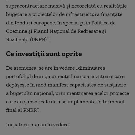
supracontractare masivă şi necorelată cu realităţile
bugetare a proiectelor de infrastructură finanţate
din fonduri europene, în special prin Politica de
Coeziune şi Planul Naţional de Redresare şi
Rezilienţă (PNRR)”.
Ce investiții sunt oprite
De asemenea, se are în vedere
„
diminuarea
portofoliul de angajamente financiare viitoare care
depăşeşte în mod manifest capacitatea de susţinere
a bugetului naţional, prin menţinerea acelor proiecte
care au şanse reale de a se implementa în termenul
final al PNRR”.
Iniţiatorii mai au în vedere: