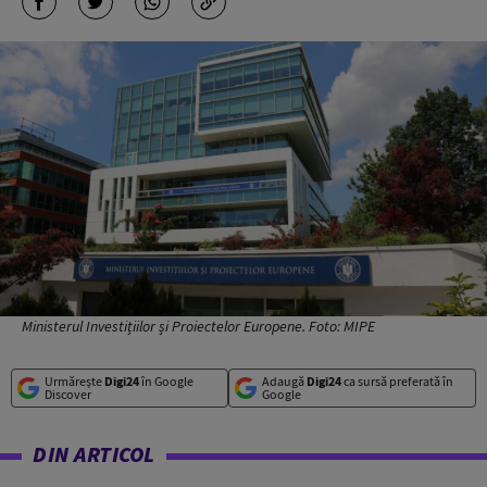
Ministerul Investițiilor și Proiectelor Europene. Foto: MIPE
Urmărește
Digi24
în Google
Adaugă
Digi24
ca sursă preferată în
Discover
Google
DIN ARTICOL