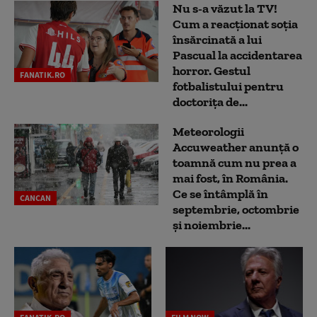
Nu s-a văzut la TV!
Cum a reacţionat soţia
însărcinată a lui
Pascual la accidentarea
horror. Gestul
FANATIK.RO
fotbalistului pentru
doctoriţa de...
Meteorologii
Accuweather anunță o
toamnă cum nu prea a
mai fost, în România.
Ce se întâmplă în
CANCAN
septembrie, octombrie
și noiembrie...