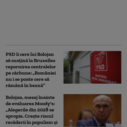
Buletinele electronice
vor putea fi eliberate
gratuit până la finalul
lunii august. Guvernul
va utiliza fondurile
rămase din PNRR
PSD îi cere lui Bolojan
să susțină la Bruxelles
repornirea centralelor
pe cărbune: „României
nu i se poate cere să
rămână în beznă”
Bolojan, mesaj înainte
de evaluarea Moody's:
„Alegerile din 2028 se
apropie. Crește riscul
recăderii în populism și