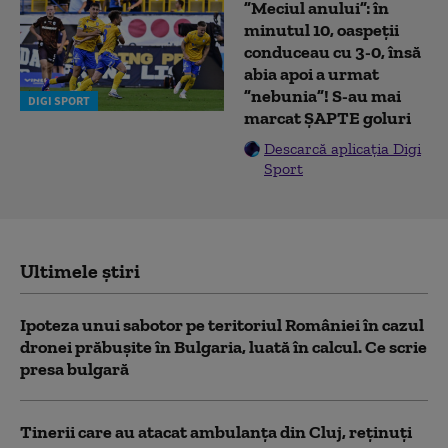
”Meciul anului”: în
minutul 10, oaspeții
conduceau cu 3-0, însă
abia apoi a urmat
”nebunia”! S-au mai
DIGI SPORT
marcat ȘAPTE goluri
Descarcă aplicația Digi
Sport
Ultimele știri
Ipoteza unui sabotor pe teritoriul României în cazul
dronei prăbușite în Bulgaria, luată în calcul. Ce scrie
presa bulgară
Tinerii care au atacat ambulanța din Cluj, reținuți