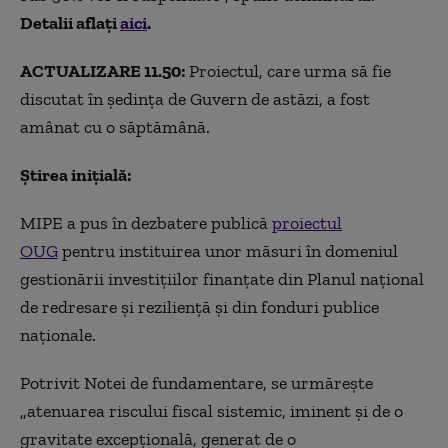
Detalii aflați
aici
.
ACTUALIZARE 11.50:
Proiectul, care urma să fie
discutat în ședința de Guvern de astăzi, a fost
amânat cu o săptămână.
Știrea inițială:
MIPE a pus în dezbatere publică
proiectul
OUG
pentru instituirea unor măsuri în domeniul
gestionării investiţiilor finanţate din Planul naţional
de redresare şi rezilienţă şi din fonduri publice
naţionale.
Potrivit Notei de fundamentare, se urmăreşte
„
atenuarea riscului fiscal sistemic, iminent şi de o
gravitate excepţională, generat de o