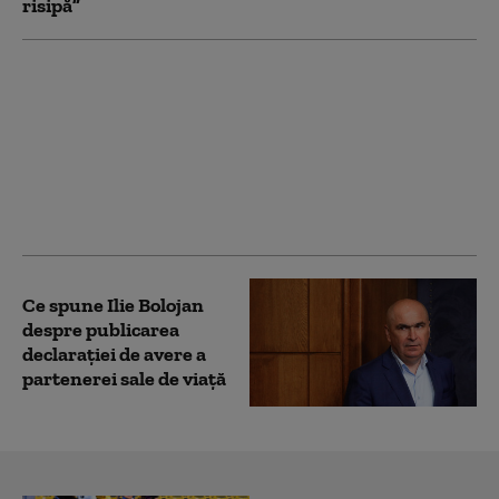
risipă”
România pierde sume
colosale din cauza
lipsei de stocare a
energiei, comparativ
cu Bulgaria. „Miniștrii
n-au făcut un lucru
simplu”
Ce spune Ilie Bolojan
despre publicarea
declarației de avere a
partenerei sale de viață