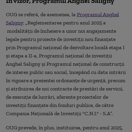
În vizor, Programul Anghel Saligny
OUG se referă, de asemenea, la
Programul Anghel
Saligny
:
„
Reglementarea pentru anul 2025 a
modalităţii de încheiere a unor noi angajamente
legale pentru proiecte de investiţii nou finanţate
prin Programul naţional de dezvoltare locală etapa I
şi etapa a II-a, Programul naţional de investiţii
Anghel Saligny şi Programul naţional de construcţii
de interes public sau social, începând cu data intrării
în vigoare a prezentei ordonanţe de urgenţă, precum
şi atribuirea de noi contracte de prestări de servicii,
de execuţie de lucrări, aferente proiectelor de
investiţii finanţate din fonduri publice, de către
Compania Naţională de Investiţii "C.N.I." - S.A”.
OUG prevede, în plus, instituirea, pentru anul 2025,