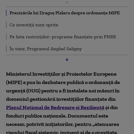
Precizările lui Dragoș Pîslaru despre ordonanța MIPE
Ce investiții sunt oprite
Pe lista restricțiilor: programe finanțate prin PNRR
În vizor, Programul Anghel Saligny
Ministerul Investiţiilor şi Proiectelor Europene
(MIPE) a pus în dezbatere publică o ordonanță de
urgență (OUG) pentru a fi instalate noi măsuri în
domeniul gestionării investiţiilor finanţate din
Planul Naţional de Redresare şi Rezilienţă
şi din
fonduri publice naţionale. Documentul este
necesar, potrivit iniţiatorilor, pentru
„
atenuarea
riscului fiscal sistemic, iminent şi de o gravitate