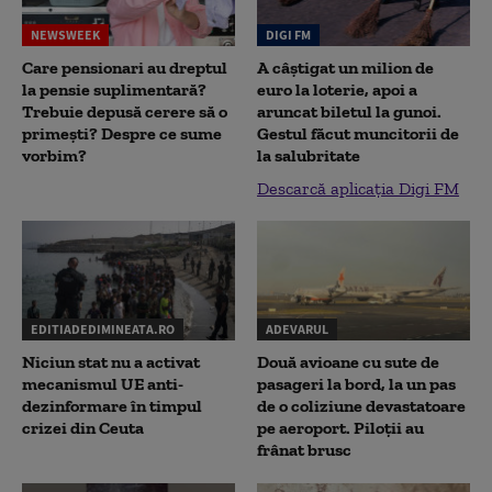
NEWSWEEK
DIGI FM
Care pensionari au dreptul
A câștigat un milion de
la pensie suplimentară?
euro la loterie, apoi a
Trebuie depusă cerere să o
aruncat biletul la gunoi.
primești? Despre ce sume
Gestul făcut muncitorii de
vorbim?
la salubritate
Descarcă aplicația Digi FM
EDITIADEDIMINEATA.RO
ADEVARUL
Niciun stat nu a activat
Două avioane cu sute de
mecanismul UE anti-
pasageri la bord, la un pas
dezinformare în timpul
de o coliziune devastatoare
crizei din Ceuta
pe aeroport. Piloții au
frânat brusc