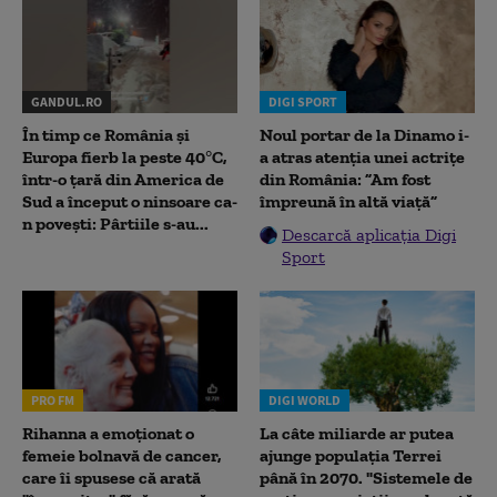
GANDUL.RO
DIGI SPORT
În timp ce România și
Noul portar de la Dinamo i-
Europa fierb la peste 40°C,
a atras atenția unei actrițe
într-o țară din America de
din România: ”Am fost
Sud a început o ninsoare ca-
împreună în altă viață”
n povești: Pârtiile s-au...
Descarcă aplicația Digi
Sport
PRO FM
DIGI WORLD
Rihanna a emoționat o
La câte miliarde ar putea
femeie bolnavă de cancer,
ajunge populația Terrei
care îi spusese că arată
până în 2070. "Sistemele de