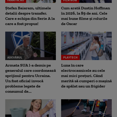
FANATIK.RO
FILM NOW
Ștefan Baiaram, ultimele
Cum arată Dustin Hoffman
detalii despre transfer.
în 2026, la 89 de ani. Cele
Care e echipa din Serie A la
mai bune filme și rolurile
care a fost propus!
de Oscar
ADEVĂRUL
PLAYTECH
Armata SUA l-a demis pe
Luna în care
generalul care coordonează
electrocasnicele au cele
sprijinul pentru Ucraina.
mai mici prețuri. Când
Un fost oficial invocă
merită să cumperi o mașină
probleme legate de
de spălat sau un frigider
consumul de...