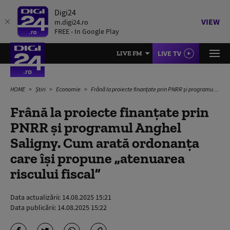
Digi24
VIEW
m.digi24.ro
FREE - In Google Play
LIVE TV
LIVE FM
HOME
Știri
Economie
Frână la proiecte finanțate prin PNRR și programul Anghel Saligny. Cum arată ordonanța care își propune „atenuarea riscului fiscal”
Frână la proiecte finanțate prin
PNRR și programul Anghel
Saligny. Cum arată ordonanța
care își propune „atenuarea
riscului fiscal”
Data actualizării:
14.08.2025 15:21
Data publicării:
14.08.2025 15:22