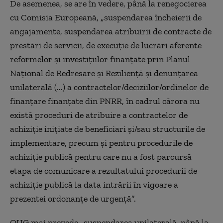
De asemenea, se are în vedere, până la renegocierea
cu Comisia Europeană,
„
suspendarea încheierii de
angajamente, suspendarea atribuirii de contracte de
prestări de servicii, de execuţie de lucrări aferente
reformelor şi investiţiilor finanţate prin Planul
Naţional de Redresare şi Rezilienţă şi denunţarea
unilaterală (...) a contractelor/deciziilor/ordinelor de
finanţare finanţate din PNRR, în cadrul cărora nu
există proceduri de atribuire a contractelor de
achiziţie iniţiate de beneficiari şi/sau structurile de
implementare, precum şi pentru procedurile de
achiziţie publică pentru care nu a fost parcursă
etapa de comunicare a rezultatului procedurii de
achiziţie publică la data intrării în vigoare a
prezentei ordonanţe de urgenţă”.
OUG mai prevede
„
suspendarea unilaterală, până la