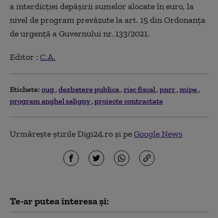
a interdicţiei depăşirii sumelor alocate în euro, la
nivel de program prevăzute la art. 15 din Ordonanţa
de urgenţă a Guvernului nr. 133/2021.
Editor :
C.A.
Etichete:
oug
dezbatere publica
risc fiscal
pnrr
mipe
program anghel saligny
proiecte contractate
Urmărește știrile Digi24.ro și pe
Google News
Te-ar putea interesa și: