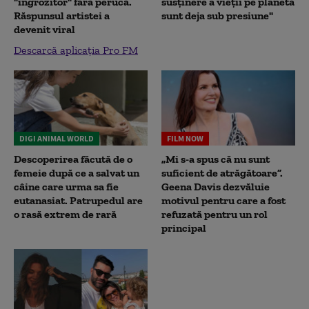
"îngrozitor" fără perucă.
susținere a vieții pe planetă
Răspunsul artistei a
sunt deja sub presiune"
devenit viral
Descarcă aplicația Pro FM
DIGI ANIMAL WORLD
FILM NOW
Descoperirea făcută de o
„Mi s-a spus că nu sunt
femeie după ce a salvat un
suficient de atrăgătoare”.
câine care urma sa fie
Geena Davis dezvăluie
eutanasiat. Patrupedul are
motivul pentru care a fost
o rasă extrem de rară
refuzată pentru un rol
principal