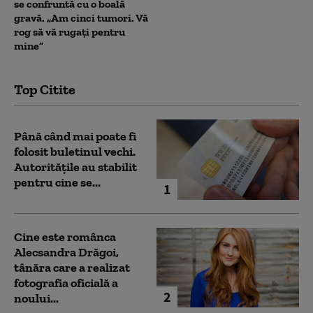
se confruntă cu o boală
gravă. „Am cinci tumori. Vă
rog să vă rugați pentru
mine”
Top Citite
Până când mai poate fi
folosit buletinul vechi.
Autoritățile au stabilit
pentru cine se...
1
Cine este românca
Alecsandra Drăgoi,
tânăra care a realizat
fotografia oficială a
2
noului...