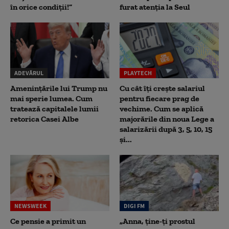
în orice condiții!”
furat atenția la Seul
ADEVĂRUL
PLAYTECH
Amenințările lui Trump nu
Cu cât îți crește salariul
mai sperie lumea. Cum
pentru fiecare prag de
tratează capitalele lumii
vechime. Cum se aplică
retorica Casei Albe
majorările din noua Lege a
salarizării după 3, 5, 10, 15
și...
NEWSWEEK
DIGI FM
Ce pensie a primit un
„Anna, ţine-ţi prostul