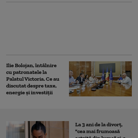
Aplicaţia de cadastru şi
carte funciară e-Terra
este mai aproape de
remediere. Care este
stadiul testelor făcute
de autorități
Ilie Bolojan, întâlnire
cu patronatele la
Palatul Victoria. Ce au
discutat despre taxe,
energie și investiții
La 3 ani de la divorț,
"cea mai frumoasă