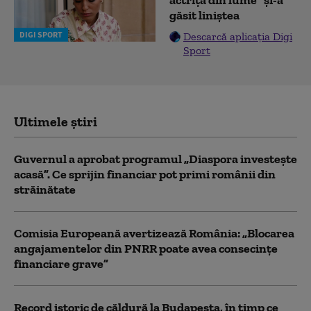
actriță din lume" și-a
găsit liniștea
DIGI SPORT
Descarcă aplicația Digi
Sport
Ultimele știri
Guvernul a aprobat programul „Diaspora investește
acasă”. Ce sprijin financiar pot primi românii din
străinătate
Comisia Europeană avertizează România: „Blocarea
angajamentelor din PNRR poate avea consecințe
financiare grave”
Record istoric de căldură la Budapesta, în timp ce