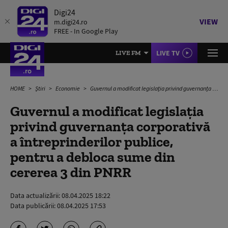
Digi24
VIEW
m.digi24.ro
FREE - In Google Play
LIVE TV
LIVE FM
HOME
Știri
Economie
Guvernul a modificat legislația privind guvernanța corporativă a întreprinderilor publice, pentru a debloca sume din cererea 3 din PNRR
Guvernul a modificat legislația
privind guvernanța corporativă
a întreprinderilor publice,
pentru a debloca sume din
cererea 3 din PNRR
Data actualizării:
08.04.2025 18:22
Data publicării:
08.04.2025 17:53