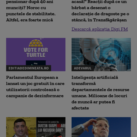
pensionar după 40 ani
acasă!" Reacţii după ce un
munciți? Noroc cu
bărbat a desenat o
punctele de stabilitate.
declaraţie de dragoste pe o
Altfel, era foarte mică
stâncă, în Transfăgărăşan
Descarcă aplicația Digi FM
EDITIADEDIMINEATA.RO
ADEVARUL
Parlamentul European a
Inteligența artificială
lansat un joc gratuit în care
transformă
utilizatorii controlează o
departamentele de resurse
campanie de dezinformare
umane. Milioane de locuri
de muncă ar putea fi
afectate