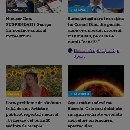
GANDUL.RO
DIGI SPORT
Nicușor Dan,
Suma uriașă care i se reține
SUSPENDAT!? George
lui Cornel Dinu din pensie,
Simion face anunțul
după ce a pierdut procesul
momentului
cu finul său, pe care l-a
numit "canalie"
Descarcă aplicația Digi
Sport
PRO FM
DIGI WORLD
Lora, probleme de sănătate
Așa arată cu adevărat
la 44 de ani. Artista a
Soarele. Cele mai detaliate
publicat raportul medical:
imagini realizate vreodată
„Urmează cel puțin 10
dezvăluie un fenomen
ședințe de terapie”
spectaculos