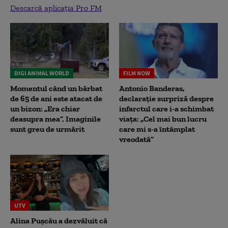
Descarcă aplicația Pro FM
DIGI ANIMAL WORLD
FILM NOW
Momentul când un bărbat
Antonio Banderas,
de 65 de ani este atacat de
declarație surpriză despre
un bizon: „Era chiar
infarctul care i-a schimbat
deasupra mea”. Imaginile
viața: „Cel mai bun lucru
sunt greu de urmărit
care mi s-a întâmplat
vreodată”
UTV
Alina Pușcău a dezvăluit că