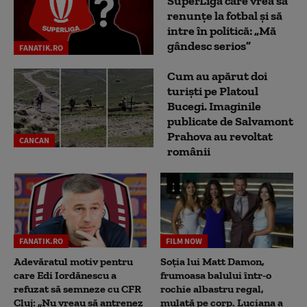
SuperLiga care vrea să
renunțe la fotbal și să
intre în politică: „Mă
gândesc serios”
FANATIK.RO
Cum au apărut doi
turiști pe Platoul
Bucegi. Imaginile
publicate de Salvamont
Prahova au revoltat
CANCAN
românii
FANATIK.RO
FILM NOW
Adevăratul motiv pentru
Soția lui Matt Damon,
care Edi Iordănescu a
frumoasa balului într-o
refuzat să semneze cu CFR
rochie albastru regal,
Cluj: „Nu vreau să antrenez
mulată pe corp. Luciana a