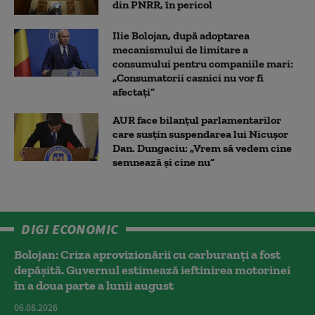
din PNRR, în pericol
Ilie Bolojan, după adoptarea
mecanismului de limitare a
consumului pentru companiile mari:
„Consumatorii casnici nu vor fi
afectați”
AUR face bilanțul parlamentarilor
care susțin suspendarea lui Nicușor
Dan. Dungaciu: „Vrem să vedem cine
semnează și cine nu”
DIGI ECONOMIC
Bolojan: Criza aprovizionării cu carburanți a fost
depășită. Guvernul estimează ieftinirea motorinei
în a doua parte a lunii august
06.08.2026