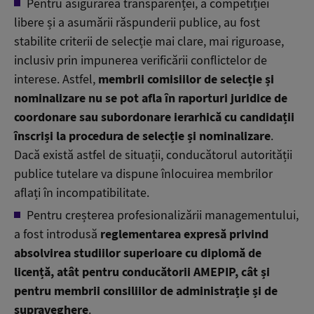
Pentru asigurarea transparenței, a competiției
libere și a asumării răspunderii publice, au fost
stabilite criterii de selecție mai clare, mai riguroase,
inclusiv prin impunerea verificării conflictelor de
interese. Astfel,
membrii comisiilor de selecție și
nominalizare nu se pot afla în raporturi juridice de
coordonare sau subordonare ierarhică cu candidații
înscriși la procedura de selecție și nominalizare
.
Dacă există astfel de situații, conducătorul autorității
publice tutelare va dispune înlocuirea membrilor
aflați în incompatibilitate.
Pentru creșterea profesionalizării managementului,
a fost introdusă
reglementarea expresă privind
absolvirea studiilor superioare cu diplomă de
licență, atât pentru conducătorii AMEPIP, cât și
pentru membrii consiliilor de administrație și de
supraveghere
.