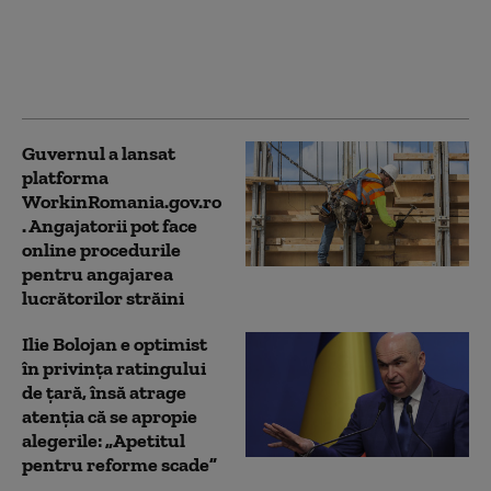
despre publicarea
declarației de avere a
partenerei sale de viață
Guvernul a lansat
platforma
WorkinRomania.gov.ro
. Angajatorii pot face
online procedurile
pentru angajarea
lucrătorilor străini
Ilie Bolojan e optimist
în privința ratingului
de țară, însă atrage
atenția că se apropie
alegerile: „Apetitul
pentru reforme scade”