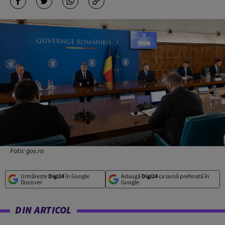
Foto: gov.ro
Urmărește
Digi24
în Google
Adaugă
Digi24
ca sursă preferată în
Discover
Google
DIN ARTICOL