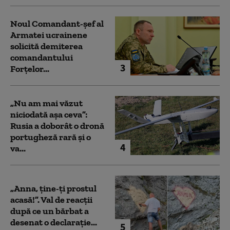
Noul Comandant-șef al
Armatei ucrainene
solicită demiterea
comandantului
3
Forțelor...
„Nu am mai văzut
niciodată așa ceva”:
Rusia a doborât o dronă
portugheză rară și o
4
va...
„Anna, ţine-ţi prostul
acasă!”. Val de reacții
după ce un bărbat a
desenat o declarație...
5