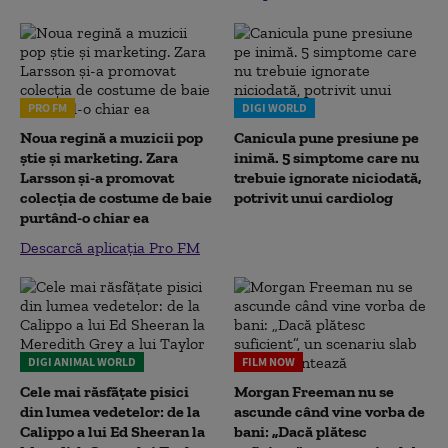
PRO FM
DIGI WORLD
Noua regină a muzicii pop
Canicula pune presiune pe
știe și marketing. Zara
inimă. 5 simptome care nu
Larsson și-a promovat
trebuie ignorate niciodată,
colecția de costume de baie
potrivit unui cardiolog
purtând-o chiar ea
Descarcă aplicația Pro FM
DIGI ANIMAL WORLD
FILM NOW
Cele mai răsfățate pisici
Morgan Freeman nu se
din lumea vedetelor: de la
ascunde când vine vorba de
Calippo a lui Ed Sheeran la
bani: „Dacă plătesc