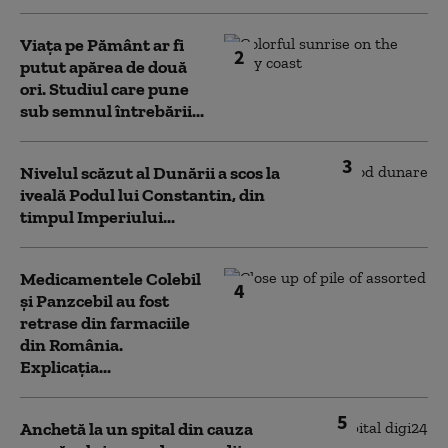
Viața pe Pământ ar fi
2
putut apărea de două
ori. Studiul care pune
sub semnul întrebării...
3
Nivelul scăzut al Dunării a scos la
iveală Podul lui Constantin, din
timpul Imperiului...
Medicamentele Colebil
4
și Panzcebil au fost
retrase din farmaciile
din România.
Explicația...
5
Anchetă la un spital din cauza