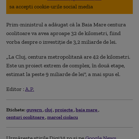
sa accepti cookie-urile social media
Prim-ministrul a adăugat că la Baia Mare centura
ocolitoare va avea aproape 32 de kilometri, fiind
vorba despre o investiţie de 3,2 miliarde de lei.
„La Cluj, centura metropolitană are 42 de kilometri.
Este un proiect extrem de complex, în două etape,
estimat la peste 9 miliarde de lei", a mai spus el.
Editor :
A.P.
Etichete:
guvern
cluj
proiecte
baia mare
centuri ocolitoare
marcel ciolacu
Urmărește știrile Digi24.ro și pe
Google News