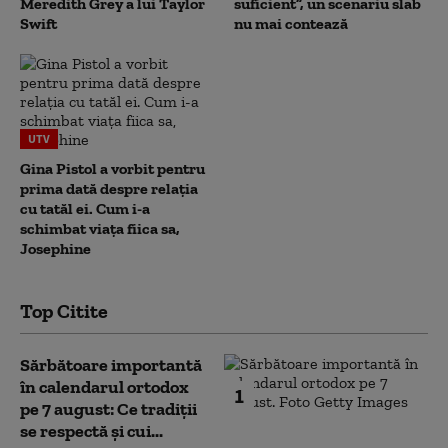
Meredith Grey a lui Taylor
suficient”, un scenariu slab
Swift
nu mai contează
UTV
Gina Pistol a vorbit pentru
prima dată despre relația
cu tatăl ei. Cum i-a
schimbat viața fiica sa,
Josephine
Top Citite
Sărbătoare importantă
în calendarul ortodox
1
pe 7 august: Ce tradiții
se respectă și cui...