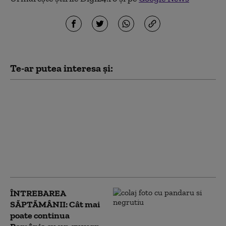
Te-ar putea interesa și:
Fabricile de
medicamente cer
Guvernului să nu le fie
tăiat curentul.
România are deja
probleme în
aprovizionare
ÎNTREBAREA
SĂPTĂMÂNII: Cât mai
poate continua