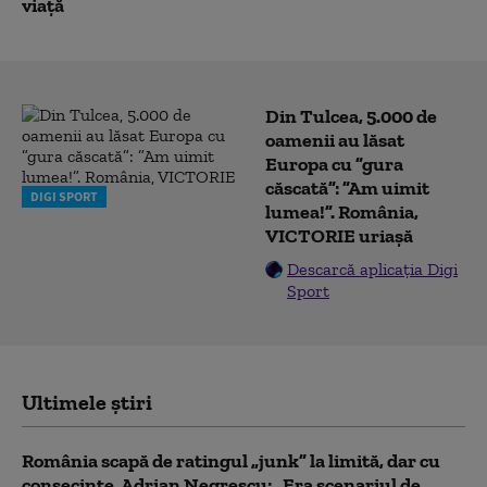
viață
Din Tulcea, 5.000 de
oamenii au lăsat
Europa cu ”gura
căscată”: ”Am uimit
DIGI SPORT
lumea!”. România,
VICTORIE uriașă
Descarcă aplicația Digi
Sport
Ultimele știri
România scapă de ratingul „junk” la limită, dar cu
consecinţe. Adrian Negrescu: „Era scenariul de