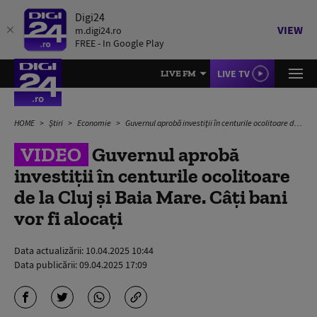
Digi24
VIEW
m.digi24.ro
FREE - In Google Play
LIVE TV
LIVE FM
HOME
Știri
Economie
Guvernul aprobă investiţii în centurile ocolitoare de la Cluj şi Baia Mare. Câți bani vor fi alocați
VIDEO
Guvernul aprobă
investiţii în centurile ocolitoare
de la Cluj şi Baia Mare. Câți bani
vor fi alocați
Data actualizării:
10.04.2025 10:44
Data publicării:
09.04.2025 17:09