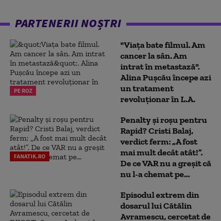
PARTENERII NOȘTRI
"Viața bate filmul. Am
cancer la sân. Am
intrat în metastază".
Alina Pușcău începe azi
un tratament
PE ROZ
revoluționar în L.A.
Penalty și roșu pentru
Rapid? Cristi Balaj,
verdict ferm: „A fost
mai mult decât atât!”.
FANATIK.RO
De ce VAR nu a greșit că
nu l-a chemat pe...
Episodul extrem din
dosarul lui Cătălin
Avramescu, cercetat de