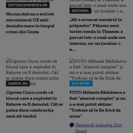
EDITIADEDIMINEATA.RO
ADEVARUL
Niciun stat nu a activat
„Mi-a aruncat numărul în
mecanismul UE anti-
prăpastie”. Pățania unui
dezinformare în timpul
turist român în Thassos: a
crizei din Ceuta
parcat într-o zonă unde era
interzis, iar un localnic i-
a...
GANDUL.RO
DIGI SPORT
Ciprian Ciucu crede că
FOTO Mihaela Rădulescu a
blocul care a explodat în
fost ”ștearsă complet” și nu
Rahova va fi demolat. Cât ar
s-a mai putut abține:
putea dura construcția
”Trebuie să le fie frică de
unui alt imobil
mine”
Descarcă aplicația Digi
Sport