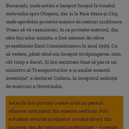
Bucureşti, unde astăzi a început forajul la tunelul
metroului spre Otopeni, dar şi la Baia Mare şi Cluj,
unde aprobăm proiecte majore de centuri ocolitoare.
Vreau să vă reamintesc, în ce priveşte metroul, din
câte îmi aduc aminte, a fost semnat de către
preşedintele Emil Constantinescu în anul 1999. Ca
să vedem, până când am început străpungerea, cam
cât timp a durat. Şi îmi amintesc bine că parcă un
ministru al Transporturilor a şi anulat această
investiţie", a declarat Ciolacu, la începutul ședinței
de miercuri a Guvernului.
Setarile tale privind cookie-urile nu permit
afisarea continutul din aceasta sectiune. Poti
actualiza setarile modulelor coookie direct din
browser sau de
Gestionați preferințele
– e nevoie