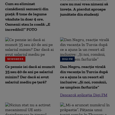
Cum au eliminat
care nu mai vrea nimeni să
cisnădienii samsarii din
înveţe. A pierdut aproape
piață: 8 tone de legume
jumătate din studenţi
vândute în doar 4 ore.
Oamenii stau la coadă: „E
incredibil!” FOTO
NEWSWEEK
DIGI FM
Ce pensie iei dacă ai muncit
Dan Negru, reacție virală
35 sau 40 de ani pe salariul
din vacanța în Turcia după
minim? Dar dacă ai avut
ce a ajuns la un resort all
salariul mediu pe țară?
inclusive: „Și noi, românii,
ne umplem farfuriile”
Descarcă aplicația Digi FM