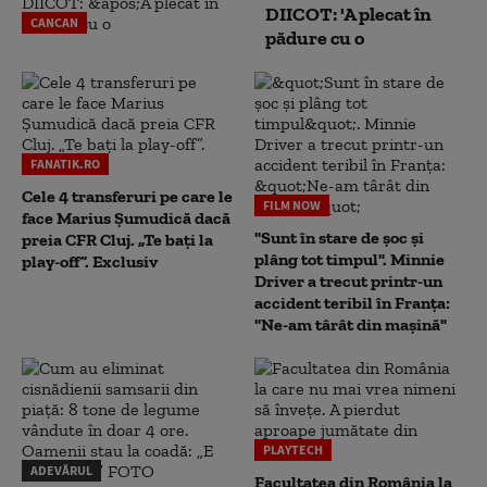
DIICOT: 'A plecat în
CANCAN
pădure cu o
FANATIK.RO
Cele 4 transferuri pe care le
FILM NOW
face Marius Șumudică dacă
"Sunt în stare de șoc și
preia CFR Cluj. „Te bați la
plâng tot timpul". Minnie
play-off”. Exclusiv
Driver a trecut printr-un
accident teribil în Franța:
"Ne-am târât din mașină"
PLAYTECH
ADEVĂRUL
Facultatea din România la