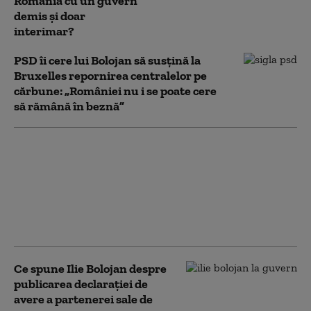
România cu un guvern
demis și doar
interimar?
PSD îi cere lui Bolojan să susțină la
Bruxelles repornirea centralelor pe
cărbune: „României nu i se poate cere
să rămână în beznă”
Bolojan, mesaj înainte de
evaluarea Moody's:
„Alegerile din 2028 se
apropie. Crește riscul
recăderii în populism și
risipă”
Ce spune Ilie Bolojan despre
publicarea declarației de
avere a partenerei sale de