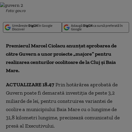
Foto: gov.ro
Urmărește
Digi24
în Google
Adaugă
Digi24
ca sursă preferată în
Discover
Google
Premierul Marcel Ciolacu anunțat aprobarea de
către Guvern a unor proiecte „majore” pentru
realizarea centurilor ocolitoare de la Cluj şi Baia
Mare.
ACTUALIZARE 18.47
Prin hotărârea aprobată de
Guvern poate fi demarată investiția de peste 3,2
miliarde de lei, pentru construirea variantei de
ocolire a municipiului Baia Mare cu o lungime de
31,8 kilometri lungime, precizează comunicatul de
presă al Executivului.