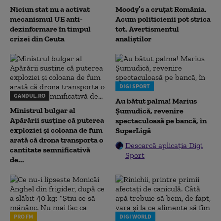
Niciun stat nu a activat
Moody’s a cruțat România.
mecanismul UE anti-
Acum politicienii pot strica
dezinformare în timpul
tot. Avertismentul
crizei din Ceuta
analiștilor
DIGI SPORT
GANDUL.RO
Au bătut palma! Marius
Ministrul bulgar al
Șumudică, revenire
Apărării susține că puterea
spectaculoasă pe bancă, în
exploziei și coloana de fum
SuperLigă
arată că drona transporta o
Descarcă aplicația Digi
cantitate semnificativă
Sport
de...
PRO FM
DIGI WORLD