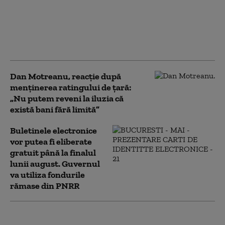
cramponează de
funcție. Va pleca atunci
când va fi învestit un
guvern”. Pe cine vede
drept premier
Dan Motreanu, reacție după
menținerea ratingului de țară:
„Nu putem reveni la iluzia că
există bani fără limită”
Buletinele electronice
vor putea fi eliberate
gratuit până la finalul
lunii august. Guvernul
va utiliza fondurile
rămase din PNRR
Scufundarea barjelor pentru devierea