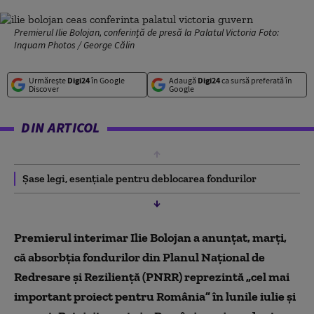
Premierul Ilie Bolojan, conferință de presă la Palatul Victoria Foto:
Inquam Photos / George Călin
Urmărește
Digi24
în Google
Adaugă
Digi24
ca sursă preferată în
Discover
Google
DIN ARTICOL
Șase legi, esențiale pentru deblocarea fondurilor
Premierul interimar Ilie Bolojan a anunțat, marți,
că absorbția fondurilor din Planul Național de
Redresare și Reziliență (PNRR) reprezintă „cel mai
important proiect pentru România” în lunile iulie și