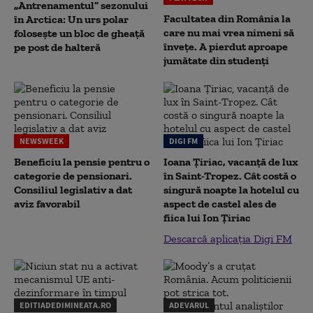
„Antrenamentul” sezonului
Facultatea din România la
în Arctica: Un urs polar
care nu mai vrea nimeni să
folosește un bloc de gheață
înveţe. A pierdut aproape
pe post de halteră
jumătate din studenţi
NEWSWEEK
DIGI FM
Beneficiu la pensie pentru o
Ioana Țiriac, vacanță de lux
categorie de pensionari.
în Saint-Tropez. Cât costă o
Consiliul legislativ a dat
singură noapte la hotelul cu
aviz favorabil
aspect de castel ales de
fiica lui Ion Țiriac
Descarcă aplicația Digi FM
EDITIADEDIMINEATA.RO
ADEVARUL