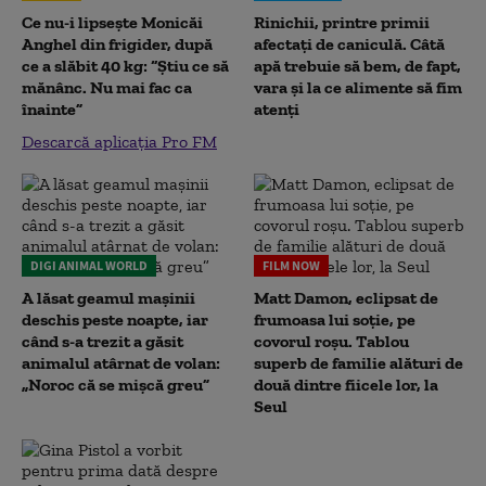
Ce nu-i lipsește Monicăi
Rinichii, printre primii
Anghel din frigider, după
afectați de caniculă. Câtă
ce a slăbit 40 kg: “Știu ce să
apă trebuie să bem, de fapt,
mănânc. Nu mai fac ca
vara și la ce alimente să fim
înainte”
atenți
Descarcă aplicația Pro FM
DIGI ANIMAL WORLD
FILM NOW
A lăsat geamul mașinii
Matt Damon, eclipsat de
deschis peste noapte, iar
frumoasa lui soție, pe
când s-a trezit a găsit
covorul roșu. Tablou
animalul atârnat de volan:
superb de familie alături de
„Noroc că se mișcă greu”
două dintre fiicele lor, la
Seul