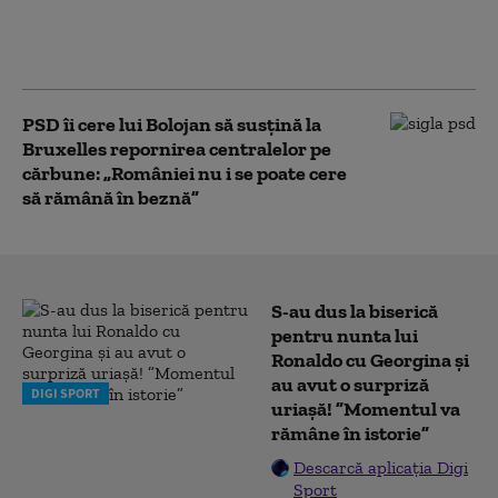
apei spre Cernavodă este în desfășurare.
Apele Române anunță când ar putea
crește debitul Dunării
PSD îi cere lui Bolojan să susțină la
Bruxelles repornirea centralelor pe
cărbune: „României nu i se poate cere
să rămână în beznă”
S-au dus la biserică
pentru nunta lui
Ronaldo cu Georgina și
au avut o surpriză
DIGI SPORT
uriașă! ”Momentul va
rămâne în istorie”
Descarcă aplicația Digi
Sport