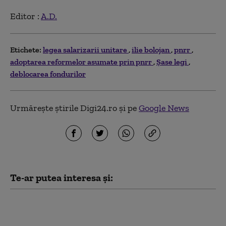
Editor :
A.D.
Etichete:
legea salarizarii unitare
ilie bolojan
pnrr
adoptarea reformelor asumate prin pnrr
Șase legi
deblocarea fondurilor
Urmărește știrile Digi24.ro și pe
Google News
Te-ar putea interesa și:
Crin Antonescu:
„Bolojan nu se