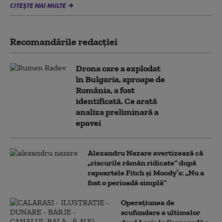
CITEȘTE MAI MULTE
Recomandările redacţiei
Drona care a explodat
în Bulgaria, aproape de
România, a fost
identificată. Ce arată
analiza preliminară a
epavei
Alexandru Nazare avertizează că
„riscurile rămân ridicate” după
rapoartele Fitch și Moody’s: „Nu a
fost o perioadă simplă”
Operațiunea de
scufundare a ultimelor