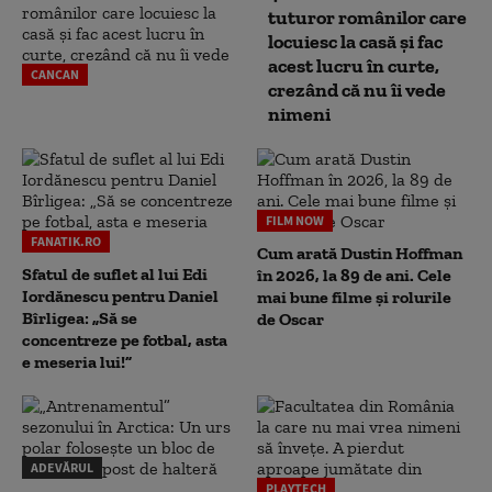
tuturor românilor care
locuiesc la casă și fac
acest lucru în curte,
CANCAN
crezând că nu îi vede
nimeni
FILM NOW
FANATIK.RO
Cum arată Dustin Hoffman
Sfatul de suflet al lui Edi
în 2026, la 89 de ani. Cele
Iordănescu pentru Daniel
mai bune filme și rolurile
Bîrligea: „Să se
de Oscar
concentreze pe fotbal, asta
e meseria lui!”
ADEVĂRUL
PLAYTECH