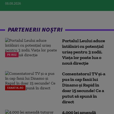
08.08.2026
PARTENERII NOȘTRI
Portalul Leului aduce
întâlniri cu potențial
uriaș pentru 3 zodii.
PE ROZ
Viața lor poate lua o
nouă direcție
Comentatorul TV și-a
pus în cap fanii lui
Dinamo și Rapid în
FANATIK.RO
doar 15 secunde! Ce a
putut să spună în
direct
4.000 lei amendă