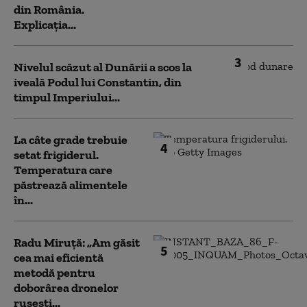
din România.
Explicația...
3
Nivelul scăzut al Dunării a scos la
iveală Podul lui Constantin, din
timpul Imperiului...
La câte grade trebuie
4
setat frigiderul.
Temperatura care
păstrează alimentele
în...
Radu Miruță: „Am găsit
5
cea mai eficientă
metodă pentru
doborârea dronelor
rusești...