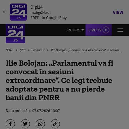
Digi24
VIEW
m.digi24.ro
FREE - In Google Play
LIVE TV
LIVE FM
HOME
Știri
Economie
Ilie Bolojan: „Parlamentul va fi convocat în sesiuni extraordinare”. Ce legi trebuie adoptate pentru a nu pierde banii din PNRR
Ilie Bolojan: „Parlamentul va fi
convocat în sesiuni
extraordinare”. Ce legi trebuie
adoptate pentru a nu pierde
banii din PNRR
Data publicării:
07.07.2026 13:07