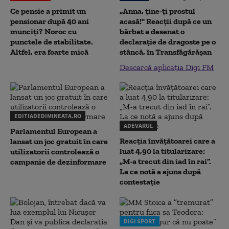
Ce pensie a primit un
„Anna, ţine-ţi prostul
pensionar după 40 ani
acasă!" Reacţii după ce un
munciți? Noroc cu
bărbat a desenat o
punctele de stabilitate.
declaraţie de dragoste pe o
Altfel, era foarte mică
stâncă, în Transfăgărăşan
Descarcă aplicația Digi FM
EDITIADEDIMINEATA.RO
ADEVARUL
Parlamentul European a
Reacția învățătoarei care a
lansat un joc gratuit în care
luat 4,90 la titularizare:
utilizatorii controlează o
„M-a trecut din iad în rai”.
campanie de dezinformare
La ce notă a ajuns după
contestație
DIGI SPORT