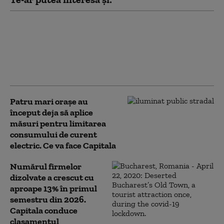
S-a reluat procedura pentru
selecţia specialiştilor din
comisiile de desemnare a
managerilor de teatre. Se
caută 10 directori
Patru mari orașe au
început deja să aplice
măsuri pentru limitarea
consumului de curent
electric. Ce va face Capitala
Numărul firmelor
dizolvate a crescut cu
aproape 13% în primul
semestru din 2026.
Capitala conduce
clasamentul