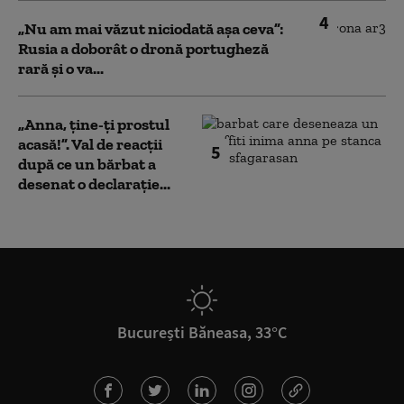
4
„Nu am mai văzut niciodată așa ceva”:
Rusia a doborât o dronă portugheză
rară și o va...
„Anna, ţine-ţi prostul
acasă!”. Val de reacții
5
după ce un bărbat a
desenat o declarație...
București Băneasa, 33°C