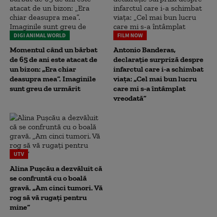
DIGI ANIMAL WORLD
FILM NOW
Momentul când un bărbat
Antonio Banderas,
de 65 de ani este atacat de
declarație surpriză despre
un bizon: „Era chiar
infarctul care i-a schimbat
deasupra mea”. Imaginile
viața: „Cel mai bun lucru
sunt greu de urmărit
care mi s-a întâmplat
vreodată”
UTV
Alina Pușcău a dezvăluit că
se confruntă cu o boală
gravă. „Am cinci tumori. Vă
rog să vă rugați pentru
mine”