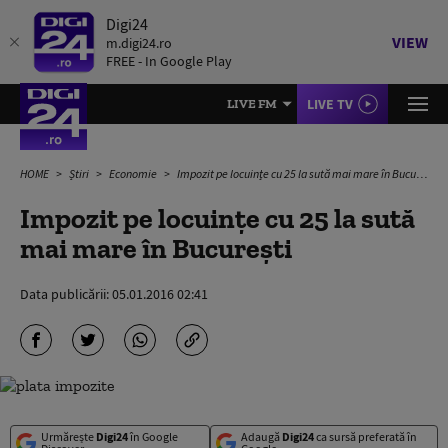
Digi24
VIEW
m.digi24.ro
FREE - In Google Play
LIVE TV
LIVE FM
HOME
Știri
Economie
Impozit pe locuințe cu 25 la sută mai mare în București
Impozit pe locuințe cu 25 la sută
mai mare în București
Data publicării:
05.01.2016 02:41
Urmărește
Digi24
în Google
Adaugă
Digi24
ca sursă preferată în