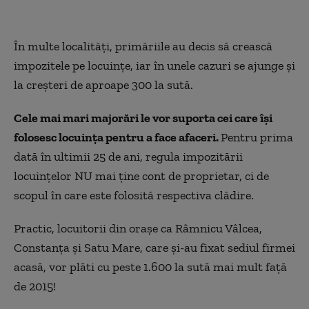
În multe localităţi, primăriile au decis să crească
impozitele pe locuinţe, iar în unele cazuri se ajunge şi
la creşteri de aproape 300 la sută.
Cele mai mari majorări le vor suporta cei care îşi
folosesc locuinţa pentru a face afaceri.
Pentru prima
dată în ultimii 25 de ani, regula impozitării
locuinţelor NU mai ţine cont de proprietar, ci de
scopul în care este folosită respectiva clădire.
Practic, locuitorii din oraşe ca Râmnicu Vâlcea,
Constanţa şi Satu Mare, care şi-au fixat sediul firmei
acasă, vor plăti cu peste 1.600 la sută mai mult faţă
de 2015!