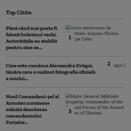
Top Citite
Până când mai poate fi
folosit buletinul vechi.
1
Autoritățile au stabilit
pentru cine se...
2
Cine este românca Alecsandra Drăgoi,
tânăra care a realizat fotografia oficială
a noului...
Noul Comandant-șef al
Armatei ucrainene
solicită demiterea
3
comandantului
Forțelor...