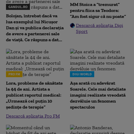
MM Stoica a ”tremurat”
GANDUL.RO
pentru fiica sa Teodora:
Bolojan, întrebat dacă va
”Am fost sigur că nu poate”
lua exemplul lui Nicușor
Descarcă aplicația Digi
Dan și va publica declarația
Sport
de avere a partenerei sale
de viață. Ce răspuns a dat...
PRO FM
DIGI WORLD
Lora, probleme de sănătate
Așa arată cu adevărat
la 44 de ani. Artista a
Soarele. Cele mai detaliate
publicat raportul medical:
imagini realizate vreodată
„Urmează cel puțin 10
dezvăluie un fenomen
ședințe de terapie”
spectaculos
Descarcă aplicația Pro FM