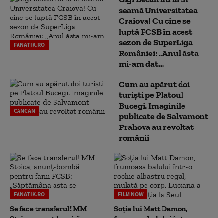
seamă Universitatea
Craiova! Cu cine se
luptă FCSB în acest
sezon de SuperLiga
FANATIK.RO
României: „Anul ăsta
mi-am dat...
Cum au apărut doi
turiști pe Platoul
Bucegi. Imaginile
CANCAN
publicate de Salvamont
Prahova au revoltat
românii
FANATIK.RO
FILM NOW
Se face transferul! MM
Soția lui Matt Damon,