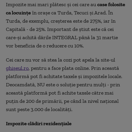
Impozite mai mari plătesc şi cei care au
case folosite
ca locuinţe
în oraşe ca Turda, Tecuci şi Arad. În
Turda, de exemplu, creşterea este de 275%, iar în
Capitală - de 25%. Important de ştiut este că cei
care-şi achită dările INTEGRAL până la 31 martie
vor beneficia de o reducere cu 10%.
Cei care nu vor să stea la cozi pot apela la site-ul
ghişeul.ro
, pentru a face plata online. Prin această
platformă pot fi achitate taxele şi impozitele locale.
Deocamdată, NU este o soluţie pentru mulţi - prin
această platformă pot fi achite taxele către mai
puţin de 200 de primării, pe când la nivel naţional
sunt peste 3.000 de localităţi.
Impozite clădiri rezidenţiale