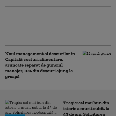
Cod portocaliu de caniculă în
București și Ilfov, cu
temperaturi de până la 38 de
grade. Recomandările ISU
pentru populație
Noul management al deşeurilor în
Capitală: resturi alimentare,
aruncate separat de gunoiul
menajer, 10% din deșeuri ajung la
groapă
Tragic: cel mai bun din
istorie a murit subit, la
43 de ani. Solicitarea