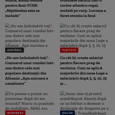
Stoica, anunț-bombă
frumoasa balului într-o
pentru fanii FCSB:
rochie albastru regal,
„Săptămâna asta se
mulată pe corp. Luciana a
închide”
furat atenția la Seul
ADEVĂRUL
PLAYTECH
„Ne-am îmbolnăvit toți”.
Cu cât îți crește salariul
Coșmarul unor români într-
pentru fiecare prag de
una dintre cele mai
vechime. Cum se aplică
populare destinații din
majorările din noua Lege a
Albania: „Apa mirosea a
salarizării după 3, 5, 10, 15
canalizare”
și...
NEWSWEEK
DIGI FM