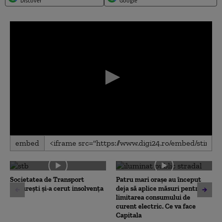
Discover
Google
0
embed
seconds
of
0
seconds
Societatea de Transport
Patru mari orașe au început
București și-a cerut insolvența
deja să aplice măsuri pentru
limitarea consumului de
curent electric. Ce va face
Capitala