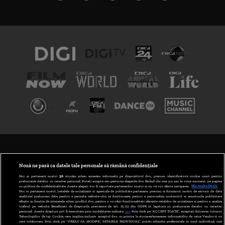
TERMENI ȘI CONDIȚII
POLITICA DE CONFIDENȚIALITATE
Nouă ne pasă ca datele tale personale să rămână confidențiale
Noi și partenerii noștri
30
stocăm și/sau accesăm informații pe dispozitivul dvs., precum identificatorii cookie unici pentru
prelucrarea datelor cu caracter personal. Puteți accepta sau gestiona alegerile dvs. făcând clic mai jos sau în orice moment, pe pagina
ABONARE DIGI TV
cu politica de confidențialitate. Aceste alegeri vor fi raportate partenerilor noștri și nu vă vor afecta navigarea.
Mai multe detalii
Noi si partenerii nostri (retelele de socializare si agentiile de publicitate partenere, precum si furnizorii nostri de servicii de date
analitice) prelucram date pentru a permite website-ului sa functioneze, pentru a personaliza continutul si anunturile publicitare
GESTIONAȚI PREFERINȚELE
afisate in functie de interesele si/sau profilul dvs., pentru a va oferi functionalitati aferente retelelor de socializare si pentru a analiza
traficul pe website. Beneficiati de drepturile prevazute de art. 15-22 din GDPR in legatura cu prelucrarea datelor cu caracter
personal. Aceste drepturi pot fi exercitate prin modalitatea indicata
aici
. Prin click pe “ACCEPT TOATE”, acceptati folosirea tuturor
CODUL DIGI24
Tehnologiilor de tip Cookie, care implica inclusiv acceptul dvs. cu privire la stocarea/accesarea informatiilor de catre Vendor-ii cu
care colaboram. Prin click pe “VREAU SA MODIFIC SETARILE INDIVIDUAL” puteti schimba preferintele in mod individual, mai