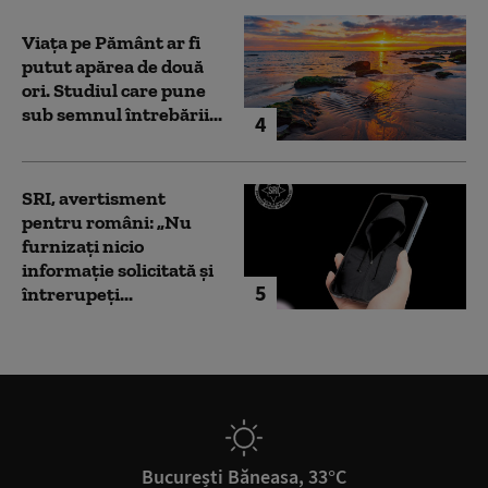
Viața pe Pământ ar fi
putut apărea de două
ori. Studiul care pune
sub semnul întrebării...
4
SRI, avertisment
pentru români: „Nu
furnizați nicio
informație solicitată și
5
întrerupeți...
București Băneasa, 33°C