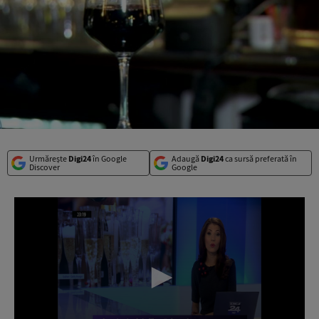
Urmărește
Digi24
în Google
Adaugă
Digi24
ca sursă preferată în
Discover
Google