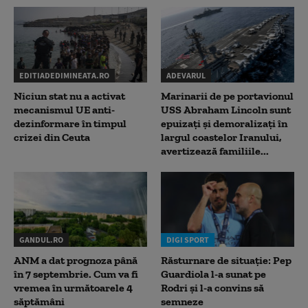
EDITIADEDIMINEATA.RO
ADEVARUL
Niciun stat nu a activat
Marinarii de pe portavionul
mecanismul UE anti-
USS Abraham Lincoln sunt
dezinformare în timpul
epuizați și demoralizați în
crizei din Ceuta
largul coastelor Iranului,
avertizează familiile...
GANDUL.RO
DIGI SPORT
ANM a dat prognoza până
Răsturnare de situație: Pep
în 7 septembrie. Cum va fi
Guardiola l-a sunat pe
vremea în următoarele 4
Rodri și l-a convins să
săptămâni
semneze