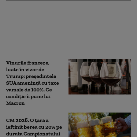
Este un pahar de vin
roșu pe zi benefic
pentru inimă? Un nou
studiu încearcă să
clarifice riscurile și
beneficiile alcoolului
Vinurile franceze,
luate în vizor de
Trump: președintele
SUA amenință cu taxe
vamale de 100%. Ce
condiție îi pune lui
Macron
CM 2026. O țară a
ieftinit berea cu 20% pe
durata Campionatului