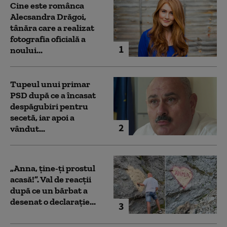
Cine este românca
Alecsandra Drăgoi,
tânăra care a realizat
fotografia oficială a
1
noului...
Tupeul unui primar
PSD după ce a încasat
despăgubiri pentru
secetă, iar apoi a
2
vândut...
„Anna, ţine-ţi prostul
acasă!”. Val de reacții
după ce un bărbat a
desenat o declarație...
3