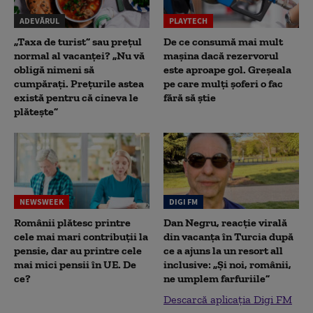
ADEVĂRUL
PLAYTECH
„Taxa de turist” sau prețul
De ce consumă mai mult
normal al vacanței? „Nu vă
mașina dacă rezervorul
obligă nimeni să
este aproape gol. Greșeala
cumpărați. Prețurile astea
pe care mulți șoferi o fac
există pentru că cineva le
fără să știe
plătește”
NEWSWEEK
DIGI FM
Românii plătesc printre
Dan Negru, reacție virală
cele mai mari contribuții la
din vacanța în Turcia după
pensie, dar au printre cele
ce a ajuns la un resort all
mai mici pensii în UE. De
inclusive: „Și noi, românii,
ce?
ne umplem farfuriile”
Descarcă aplicația Digi FM