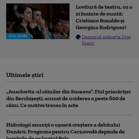
Lovitură de teatru, cu o
zi înainte de nuntă:
Cristiano Ronaldo și
Georgina Rodriguez!
DIGI SPORT
Descarcă aplicația Digi
Sport
Ultimele știri
„Auschwitz-ul câinilor din Suceava”. Fiul primăriţei
din Berchişeşti, acuzat de uciderea a peste 600 de
câini. Ce motive trecea în acte
Hidrologii anunță o ușoară creștere a debitului
Dunării. Prognoza pentru Cernavodă depinde de
lucrările de pe brațul Bala