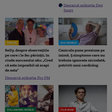
Descarcă aplicația Digi
Sport
PRO FM
DIGI WORLD
Selly, despre observațiile
Canicula pune presiune pe
pe care i le fac părinții, în
inimă. 5 simptome care nu
ciuda succesului său: „Cred
trebuie ignorate niciodată,
că este imposibil să scapi
potrivit unui cardiolog
de asta”
Descarcă aplicația Pro FM
DIGI ANIMAL WORLD
FILM NOW