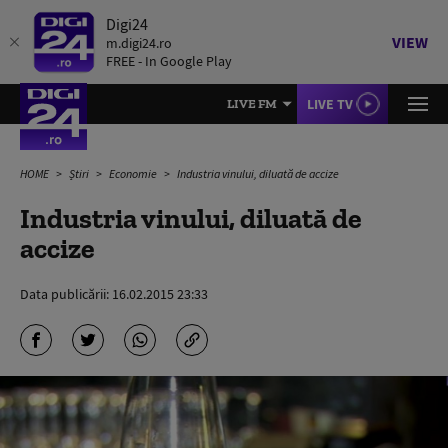
Digi24
VIEW
m.digi24.ro
FREE - In Google Play
LIVE TV
LIVE FM
HOME
Știri
Economie
Industria vinului, diluată de accize
Industria vinului, diluată de
accize
Data publicării:
16.02.2015 23:33