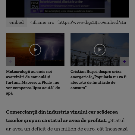
0
embed
seconds
of
2
minutes,
3
seconds
Meteorologii au emis noi
Cristian Bușoi, despre criza
avertizări de caniculă și
energetică: „Populația nu va fi
furtuni. Mateescu: Ploile „nu
afectată de limitările de
vor compensa lipsa acută” de
consum”
apă
Comercianţii din industria vinului cer scăderea
taxelor şi spun că statul ar avea de profitat
. „Statul
ar avea un deficit de un milion de euro, cât încasează