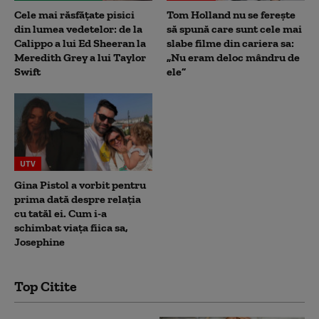
Cele mai răsfățate pisici
Tom Holland nu se ferește
din lumea vedetelor: de la
să spună care sunt cele mai
Calippo a lui Ed Sheeran la
slabe filme din cariera sa:
Meredith Grey a lui Taylor
„Nu eram deloc mândru de
Swift
ele”
UTV
Gina Pistol a vorbit pentru
prima dată despre relația
cu tatăl ei. Cum i-a
schimbat viața fiica sa,
Josephine
Top Citite