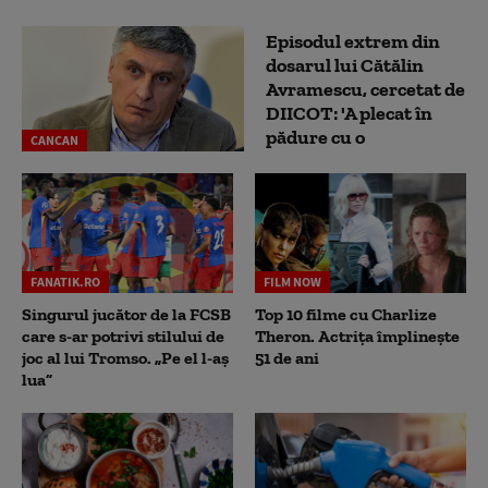
Episodul extrem din
dosarul lui Cătălin
Avramescu, cercetat de
DIICOT: 'A plecat în
pădure cu o
CANCAN
FANATIK.RO
FILM NOW
Singurul jucător de la FCSB
Top 10 filme cu Charlize
care s-ar potrivi stilului de
Theron. Actrița împlinește
joc al lui Tromso. „Pe el l-aș
51 de ani
lua”