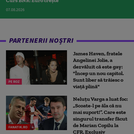
Curs BNR: Euro crește
07.08.2026
PARTENERII NOȘTRI
James Haven, fratele
Angelinei Jolie, a
dezvăluit că este gay:
"Încep un nou capitol.
Sunt liber să trăiesc o
PE ROZ
viață plină"
Neluțu Varga a luat foc:
„Scoate-l pe ăla că nu
mai suport!”. Care este
singurul transfer făcut
de Marian Copilu la
FANATIK.RO
CFR. Exclusiv