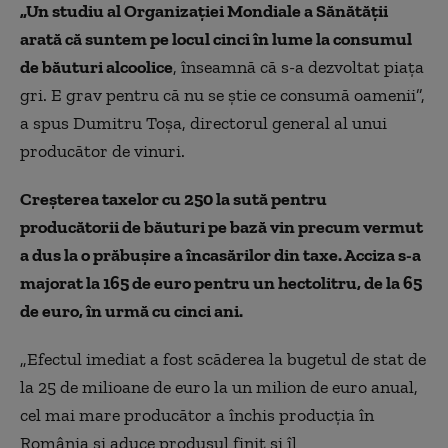
„Un studiu al Organizației Mondiale a Sănătății
arată că suntem pe locul cinci în lume la consumul
de băuturi alcoolice
, înseamnă că s-a dezvoltat piața
gri. E grav pentru că nu se știe ce consumă oamenii”,
a spus Dumitru Toşa, directorul general al unui
producător de vinuri.
Creşterea taxelor cu 250 la sută pentru
producătorii de băuturi pe bază vin precum vermut
a dus la o prăbuşire a încasărilor din taxe. Acciza s-a
majorat la 165 de euro pentru un hectolitru, de la 65
de euro, în urmă cu cinci ani.
„
Efectul imediat a fost scăderea la bugetul de stat de
la 25 de milioane de euro la un milion de euro anual,
cel mai mare producător a închis producția în
România și aduce produsul finit și îl