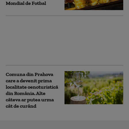
Mondial de Fotbal
Taxele vamale
afectează comerţul
global cu vin în 2025, în
timp ce România îşi
creşte producţia, arată
OIV
Comuna din Prahova
care a devenit prima
localitate oenoturistică
din România. Alte
câteva ar putea urma
cât de curând