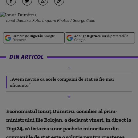
Ionut Dumitru. Foto: Inquam Photos / George Calin
Urmărește
Digi24
în Google
Adaugă
Digi24
ca sursă preferată în
Discover
Google
DIN ARTICOL
„Avem nevoie ca acele companii de stat să fie mai
eficiente”
Economistul Ionuț Dumitru, consilier al prim-
ministrului Ilie Bolojan, a declarat vineri, în direct la
Digi24, că listarea unor pachete minoritare din
companiile de stat este o soluție pentru creșterea