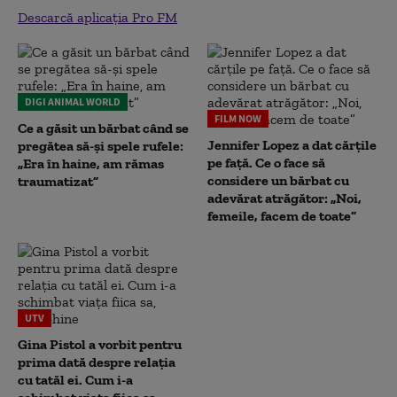
Descarcă aplicația Pro FM
DIGI ANIMAL WORLD
FILM NOW
Ce a găsit un bărbat când se
Jennifer Lopez a dat cărțile
pregătea să-și spele rufele:
pe față. Ce o face să
„Era în haine, am rămas
considere un bărbat cu
traumatizat”
adevărat atrăgător: „Noi,
femeile, facem de toate”
UTV
Gina Pistol a vorbit pentru
prima dată despre relația
cu tatăl ei. Cum i-a