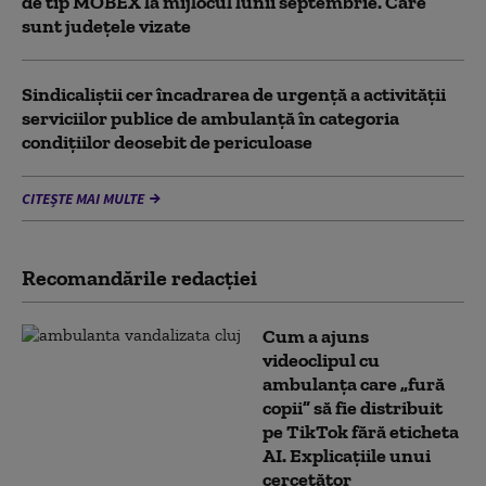
de tip MOBEX la mijlocul lunii septembrie. Care
sunt județele vizate
Sindicaliștii cer încadrarea de urgență a activității
serviciilor publice de ambulanță în categoria
condițiilor deosebit de periculoase
CITEȘTE MAI MULTE
Recomandările redacţiei
Cum a ajuns
videoclipul cu
ambulanța care „fură
copii” să fie distribuit
pe TikTok fără eticheta
AI. Explicațiile unui
cercetător