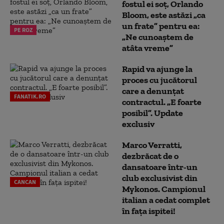
fostul ei soț, Orlando
Bloom, este astăzi „ca
un frate” pentru ea:
PE ROZ
„Ne cunoaștem de
atâta vreme”
Rapid va ajunge la
proces cu jucătorul
care a denunțat
FANATIK.RO
contractul. „E foarte
posibil”. Update
exclusiv
Marco Verratti,
dezbrăcat de o
dansatoare într-un
club exclusivist din
CANCAN
Mykonos. Campionul
italian a cedat complet
în fața ispitei!