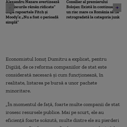
Alexandru Nazare avertizează
Consilier al premierului
că „riscurile rămân ridicate”
Bolojan: Există în continuare
după rapoartele Fitch și
un risc mare ca România să fie
Moody’s: „Nu a fost o perioadă
retrogradată la categoria junk
simplă”
Economistul Ionuț Dumitru a explicat, pentru
Digi24, de ce reforma companiilor de stat este
considerată necesară și cum funcționează, în
realitate, listarea pe bursă a unor pachete
minoritare.
„În momentul de față, foarte multe companii de stat
irosesc resursele publice. Mai pe scurt, ele au
eficiență foarte scăzută, multe dintre ele au pierderi