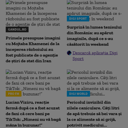
DIGI SPORT
Surpriză în lumea tenisului
GANDUL.RO
din România: au apărut
Primele presupuse imagini
imaginile, după ce s-au
cu Mojtaba Khamenei de la
căsătorit în weekend
începerea războiului au
Descarcă aplicația Digi
fost publicate de o agenție
Sport
de știri de stat din Iran
PRO FM
DIGI WORLD
Lucian Viziru, reacție
Pericolul invizibil din
fermă după ce a fost acuzat
zilele caniculare. Câți litri
de fani că cere bani pe
de apă trebuie să bei vara și
TikTok: „Nimeni nu vă bagă
la ce alimente să ai grijă,
mâna în buzunar!”
potrivit medicului...