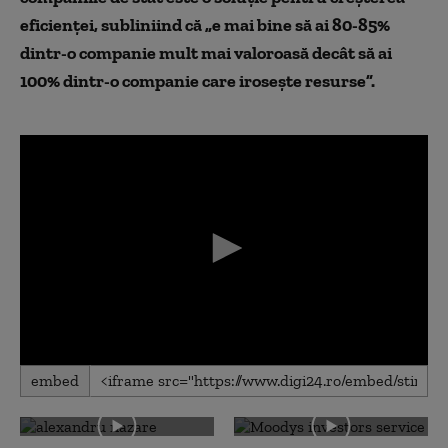
eficienței, subliniind că „e mai bine să ai 80-85%
dintr-o companie mult mai valoroasă decât să ai
100% dintr-o companie care irosește resurse”.
0
embed
seconds
of
0
seconds