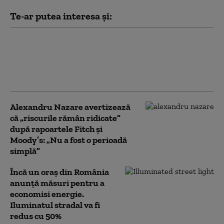
Te-ar putea interesa și:
„Leacul este mai dăunător decât
boala”: De ce lipsa forței de muncă
ar putea îngenunchea economia
de război a Rusiei
Alexandru Nazare avertizează
că „riscurile rămân ridicate”
după rapoartele Fitch și
Moody’s: „Nu a fost o perioadă
simplă”
Încă un oraș din România
anunță măsuri pentru a
economisi energie.
Iluminatul stradal va fi
redus cu 50%