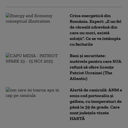
Criza energetică din
România. Expert: „E un fel
de răceală zdravănă din
care nu mori, există
soluții”. Ce se va întâmpla
cu facturile
Bani și securitate:
motivele pentru care SUA
refuză să ofere licențe
Patriot Ucrainei (The
Atlantic)
Alertă de caniculă: ANM a
emis cod portocaliu și
galben, cu temperaturi de
până la 39 de grade. Care
sunt județele vizate
HARTĂ