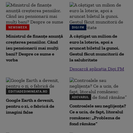
NEWSWEEK
DIGI FM
Ministrul de finanțe anunță
A câștigat un milion de
creșterea pensiilor. Când
euro la loterie, apoi a
iau pensionarii mai mulți
aruncat biletul la gunoi.
bani? Despre ce sume e
Gestul făcut muncitorii de
vorba
la salubritate
Descarcă aplicația Digi FM
EDITIADEDIMINEATA.RO
ADEVARUL
Google Earth a devenit,
Controalele sau neglijența?
pentru o zi, o fabrică de
Ce a ucis, de fapt, litoralul
imagini false
românesc: „Problema de
fond rămâne”