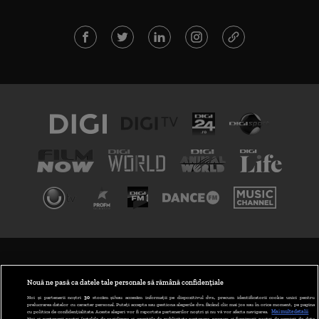
TERMENI ȘI CONDIȚII
POLITICA DE CONFIDENȚIALITATE
Nouă ne pasă ca datele tale personale să rămână confidențiale
Noi și partenerii noștri
30
stocăm și/sau accesăm informații pe dispozitivul dvs., precum identificatorii cookie unici pentru
prelucrarea datelor cu caracter personal. Puteți accepta sau gestiona alegerile dvs. făcând clic mai jos sau în orice moment, pe pagina
ABONARE DIGI TV
cu politica de confidențialitate. Aceste alegeri vor fi raportate partenerilor noștri și nu vă vor afecta navigarea.
Mai multe detalii
Noi si partenerii nostri (retelele de socializare si agentiile de publicitate partenere, precum si furnizorii nostri de servicii de date