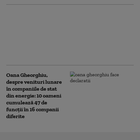
„Dacă nu plec, nimic nu
mă va salva”: Cum se
explică exodul
migranților din Maroc,
deși țara lor este
văzută ca „o poveste de
succes”
Oana Gheorghiu,
despre venituri lunare
în companiile de stat
din energie: 10 oameni
cumulează 47 de
funcţii în 16 companii
diferite