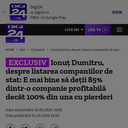
Digi24
VIEW
m.digi24.ro
FREE - In Google Play
LIVE TV
LIVE FM
HOME
Știri
Economie
Ionuț Dumitru, despre listarea companiilor de stat: E mai bine să deții 85% dintr-o companie profitabilă decât 100% din una cu pierderi
EXCLUSIV
Ionuț Dumitru,
despre listarea companiilor de
stat: E mai bine să deții 85%
dintr-o companie profitabilă
decât 100% din una cu pierderi
Data actualizării:
01.05.2026 16:09
Data publicării:
01.05.2026 16:05