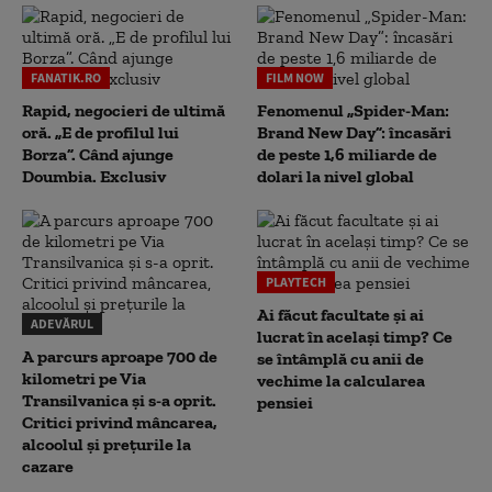
FANATIK.RO
FILM NOW
Rapid, negocieri de ultimă
Fenomenul „Spider-Man:
oră. „E de profilul lui
Brand New Day”: încasări
Borza”. Când ajunge
de peste 1,6 miliarde de
Doumbia. Exclusiv
dolari la nivel global
PLAYTECH
Ai făcut facultate și ai
ADEVĂRUL
lucrat în același timp? Ce
A parcurs aproape 700 de
se întâmplă cu anii de
kilometri pe Via
vechime la calcularea
Transilvanica și s-a oprit.
pensiei
Critici privind mâncarea,
alcoolul și prețurile la
cazare