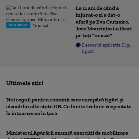
La 11 ani de când a
înjurat-o și a dat-o
afară pe Eva Carneiro,
DIGI SPORT
Jose Mourinho i-a lăsat
pe toți "mască"
Descarcă aplicația Digi
Sport
Ultimele știri
Noi reguli pentru românii care cumpără țigări și
alcool din alte state UE. Ce limite trebuie respectate
la întoarcerea în țară
Ministerul Apărării anunță exerciții de mobilizare