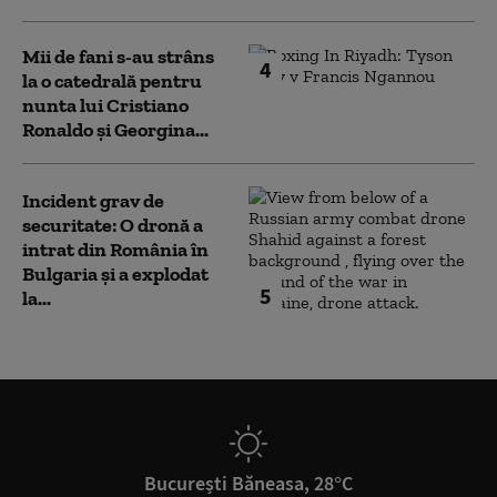
Mii de fani s-au strâns
4
la o catedrală pentru
nunta lui Cristiano
Ronaldo şi Georgina...
Incident grav de
securitate: O dronă a
intrat din România în
Bulgaria şi a explodat
5
la...
București Băneasa, 28°C