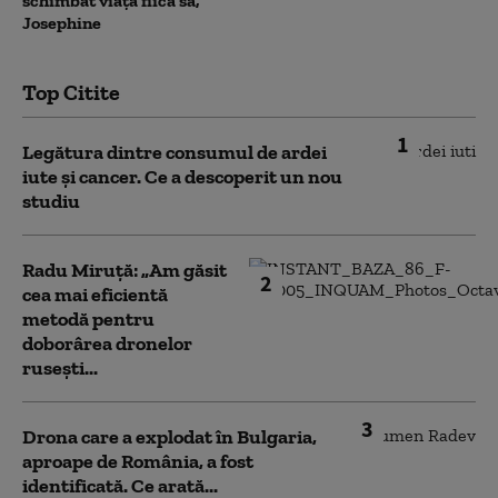
schimbat viața fiica sa,
Josephine
Top Citite
1
Legătura dintre consumul de ardei
iute și cancer. Ce a descoperit un nou
studiu
Radu Miruță: „Am găsit
2
cea mai eficientă
metodă pentru
doborârea dronelor
rusești...
3
Drona care a explodat în Bulgaria,
aproape de România, a fost
identificată. Ce arată...