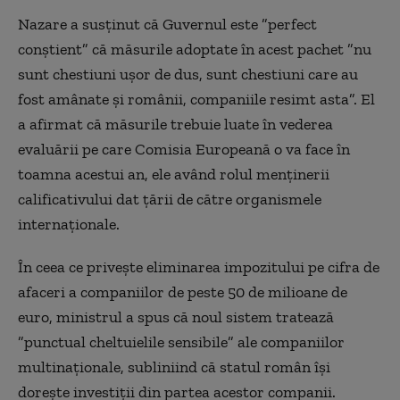
Nazare a susţinut că Guvernul este ”perfect
conştient” că măsurile adoptate în acest pachet ”nu
sunt chestiuni uşor de dus, sunt chestiuni care au
fost amânate şi românii, companiile resimt asta”. El
a afirmat că măsurile trebuie luate în vederea
evaluării pe care Comisia Europeană o va face în
toamna acestui an, ele având rolul menţinerii
calificativului dat ţării de către organismele
internaţionale.
În ceea ce priveşte eliminarea impozitului pe cifra de
afaceri a companiilor de peste 50 de milioane de
euro, ministrul a spus că noul sistem tratează
”punctual cheltuielile sensibile” ale companiilor
multinaţionale, subliniind că statul român îşi
doreşte investiţii din partea acestor companii.