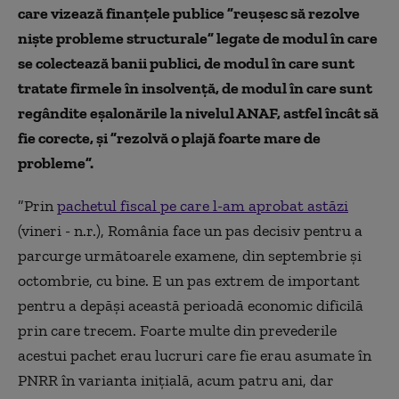
care vizează finanţele publice ”reuşesc să rezolve
nişte probleme structurale” legate de modul în care
se colectează banii publici, de modul în care sunt
tratate firmele în insolvenţă, de modul în care sunt
regândite eşalonările la nivelul ANAF, astfel încât să
fie corecte, şi ”rezolvă o plajă foarte mare de
probleme”.
”Prin
pachetul fiscal pe care l-am aprobat astăzi
(vineri - n.r.), România face un pas decisiv pentru a
parcurge următoarele examene, din septembrie şi
octombrie, cu bine. E un pas extrem de important
pentru a depăşi această perioadă economic dificilă
prin care trecem. Foarte multe din prevederile
acestui pachet erau lucruri care fie erau asumate în
PNRR în varianta iniţială, acum patru ani, dar