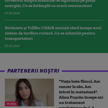
Guvernul adoptă măsurile de siguranță pe piața
energiei. Ce se întâmplă cu marii consumatori
07.08.2026
Rovinieta și TollRo: CNAIR anunță când începe noul
sistem de tarifare rutieră. Ce se schimbă pentru
transportatori
07.08.2026
PARTENERII NOȘTRI
"Viața bate filmul. Am
cancer la sân. Am
intrat în metastază".
Alina Pușcău începe azi
un tratament
PE ROZ
revoluționar în L.A.