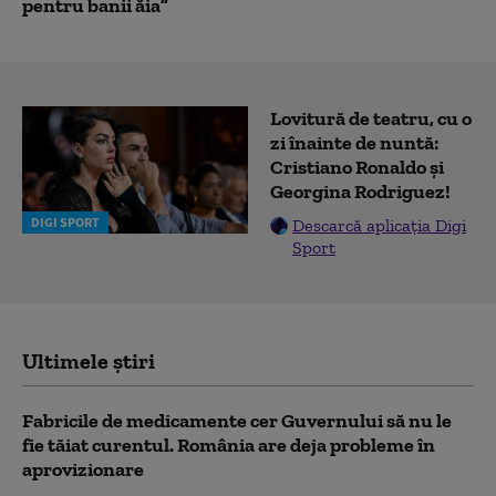
pentru banii ăia”
Lovitură de teatru, cu o
zi înainte de nuntă:
Cristiano Ronaldo și
Georgina Rodriguez!
DIGI SPORT
Descarcă aplicația Digi
Sport
Ultimele știri
Fabricile de medicamente cer Guvernului să nu le
fie tăiat curentul. România are deja probleme în
aprovizionare