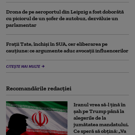
Drona de pe aeroportul din Leipzig a fost doborâtă
cu piciorul de un şofer de autobuz, dezvăluie un
parlamentar
Frații Tate, închiși în SUA, cer eliberarea pe
cauțiune: ce argumente aduc avocații influencerilor
CITEȘTE MAI MULTE
Recomandările redacţiei
Iranul vrea să-l țină în
șah pe Trump până la
alegerile de la
jumătatea mandatului.
Ce speră să obțină: „Va