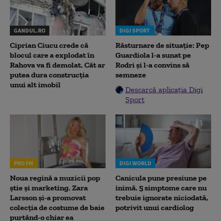
GANDUL.RO
DIGI SPORT
Ciprian Ciucu crede că
Răsturnare de situație: Pep
blocul care a explodat în
Guardiola l-a sunat pe
Rahova va fi demolat. Cât ar
Rodri și l-a convins să
putea dura construcția
semneze
unui alt imobil
Descarcă aplicația Digi
Sport
PRO FM
DIGI WORLD
Noua regină a muzicii pop
Canicula pune presiune pe
știe și marketing. Zara
inimă. 5 simptome care nu
Larsson și-a promovat
trebuie ignorate niciodată,
colecția de costume de baie
potrivit unui cardiolog
purtând-o chiar ea