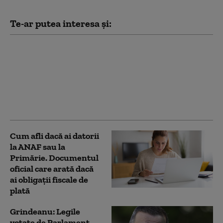
Te-ar putea interesa și:
O nouă ediție Fidelis
începe pe 7 august. Ce
dobânzi anunță
Ministerul Finanțelor
pentru titlurile de stat
în lei și euro
Cum afli dacă ai datorii
la ANAF sau la
Primărie. Documentul
oficial care arată dacă
ai obligații fiscale de
plată
Grindeanu: Legile
votate de Parlament