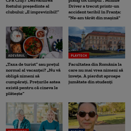
CFR Cluj!? Dezvăluirea
plâng tot timpul". Minnie
fostului președinte al
Driver a trecut printr-un
clubului: „E imprevizibil!”
accident teribil în Franța:
"Ne-am târât din mașină"
ADEVĂRUL
PLAYTECH
„Taxa de turist” sau prețul
Facultatea din România la
normal al vacanței? „Nu vă
care nu mai vrea nimeni să
obligă nimeni să
înveţe. A pierdut aproape
cumpărați. Prețurile astea
jumătate din studenţi
există pentru că cineva le
plătește”