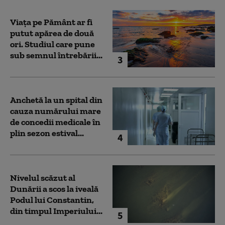
Viața pe Pământ ar fi
putut apărea de două
ori. Studiul care pune
sub semnul întrebării...
3
Anchetă la un spital din
cauza numărului mare
de concedii medicale în
plin sezon estival...
4
Nivelul scăzut al
Dunării a scos la iveală
Podul lui Constantin,
din timpul Imperiului...
5