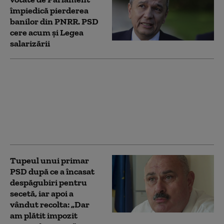
împiedică pierderea
banilor din PNRR. PSD
cere acum și Legea
salarizării
Cât anticipează
ministrul Finanțelor că
va fi creşterea
economică în acest an.
„Depinde de evoluţia în
trimestrele III şi IV”
Tupeul unui primar
PSD după ce a încasat
despăgubiri pentru
secetă, iar apoi a
vândut recolta: „Dar
am plătit impozit