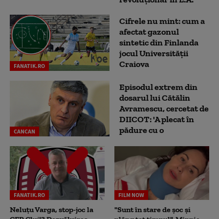
Cifrele nu mint: cum a
afectat gazonul
sintetic din Finlanda
jocul Universității
Craiova
FANATIK.RO
Episodul extrem din
dosarul lui Cătălin
Avramescu, cercetat de
DIICOT: 'A plecat în
pădure cu o
CANCAN
FANATIK.RO
FILM NOW
Neluțu Varga, stop-joc la
"Sunt în stare de șoc și