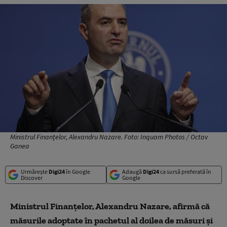
Ministrul Finanțelor, Alexandru Nazare. Foto: Inquam Photos / Octav
Ganea
Urmărește
Digi24
în Google
Adaugă
Digi24
ca sursă preferată în
Discover
Google
Ministrul Finanţelor, Alexandru Nazare, afirmă că
măsurile adoptate în pachetul al doilea de măsuri şi