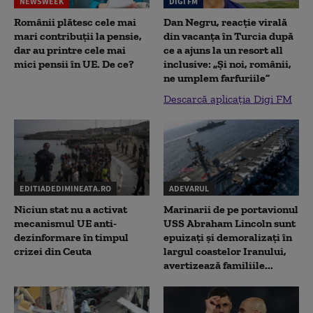
NEWSWEEK
DIGI FM
Românii plătesc cele mai
Dan Negru, reacție virală
mari contribuții la pensie,
din vacanța în Turcia după
dar au printre cele mai
ce a ajuns la un resort all
mici pensii în UE. De ce?
inclusive: „Și noi, românii,
ne umplem farfuriile”
Descarcă aplicația Digi FM
EDITIADEDIMINEATA.RO
ADEVARUL
Niciun stat nu a activat
Marinarii de pe portavionul
mecanismul UE anti-
USS Abraham Lincoln sunt
dezinformare în timpul
epuizați și demoralizați în
crizei din Ceuta
largul coastelor Iranului,
avertizează familiile...