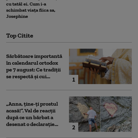
cu tatăl ei. Cum i-a
schimbat viața fiica sa,
Josephine
Top Citite
Sărbătoare importantă
în calendarul ortodox
pe 7 august: Ce tradiții
se respectă și cui...
1
„Anna, ţine-ţi prostul
acasă!”. Val de reacții
după ce un bărbat a
desenat o declarație...
2