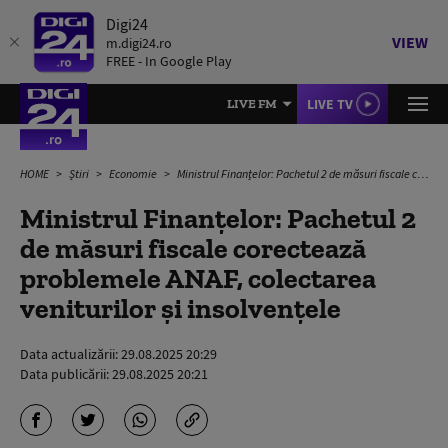
Digi24
VIEW
m.digi24.ro
FREE - In Google Play
LIVE TV
LIVE FM
HOME
Știri
Economie
Ministrul Finanțelor: Pachetul 2 de măsuri fiscale corectează problemele ANAF, colectarea veniturilor și insolvențele
Ministrul Finanțelor: Pachetul 2
de măsuri fiscale corectează
problemele ANAF, colectarea
veniturilor și insolvențele
Data actualizării:
29.08.2025 20:29
Data publicării:
29.08.2025 20:21