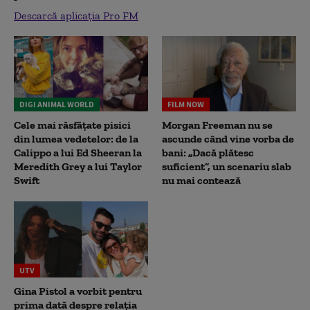
Descarcă aplicația Pro FM
DIGI ANIMAL WORLD
FILM NOW
Cele mai răsfățate pisici
Morgan Freeman nu se
din lumea vedetelor: de la
ascunde când vine vorba de
Calippo a lui Ed Sheeran la
bani: „Dacă plătesc
Meredith Grey a lui Taylor
suficient”, un scenariu slab
Swift
nu mai contează
UTV
Gina Pistol a vorbit pentru
prima dată despre relația