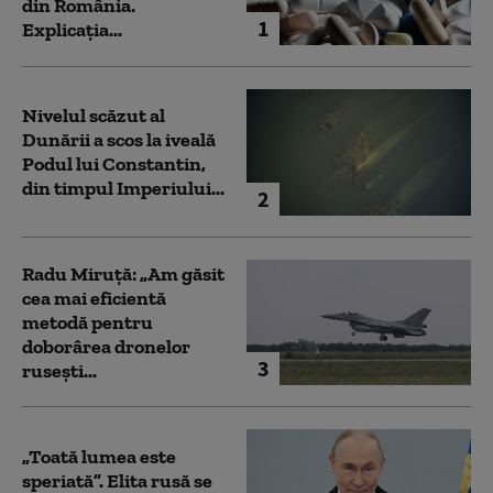
din România.
1
Explicația...
Nivelul scăzut al
Dunării a scos la iveală
Podul lui Constantin,
din timpul Imperiului...
2
Radu Miruță: „Am găsit
cea mai eficientă
metodă pentru
doborârea dronelor
3
rusești...
„Toată lumea este
speriată”. Elita rusă se