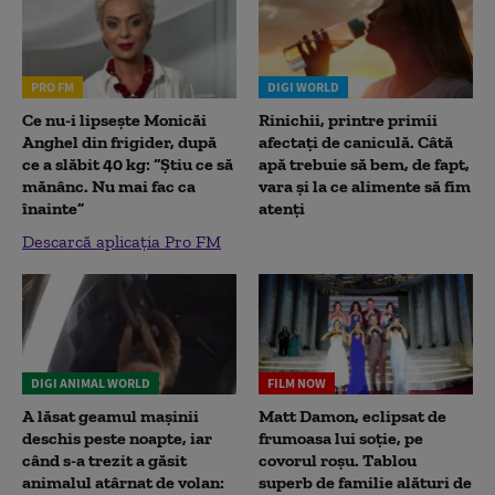
PRO FM
DIGI WORLD
Ce nu-i lipsește Monicăi
Rinichii, printre primii
Anghel din frigider, după
afectați de caniculă. Câtă
ce a slăbit 40 kg: “Știu ce să
apă trebuie să bem, de fapt,
mănânc. Nu mai fac ca
vara și la ce alimente să fim
înainte”
atenți
Descarcă aplicația Pro FM
DIGI ANIMAL WORLD
FILM NOW
A lăsat geamul mașinii
Matt Damon, eclipsat de
deschis peste noapte, iar
frumoasa lui soție, pe
când s-a trezit a găsit
covorul roșu. Tablou
animalul atârnat de volan:
superb de familie alături de