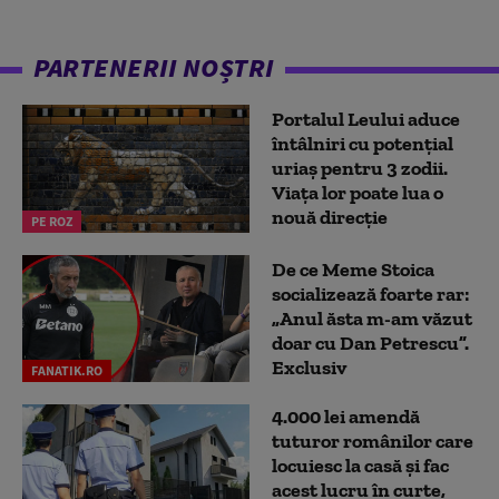
PARTENERII NOȘTRI
Portalul Leului aduce
întâlniri cu potențial
uriaș pentru 3 zodii.
Viața lor poate lua o
nouă direcție
PE ROZ
De ce Meme Stoica
socializează foarte rar:
„Anul ăsta m-am văzut
doar cu Dan Petrescu”.
Exclusiv
FANATIK.RO
4.000 lei amendă
tuturor românilor care
locuiesc la casă și fac
acest lucru în curte,