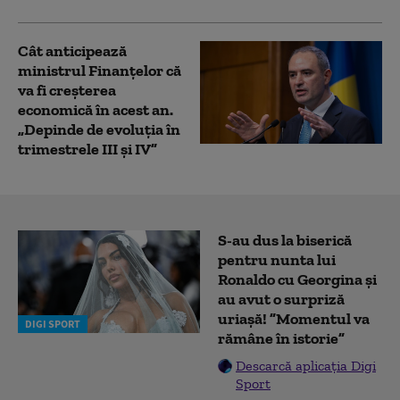
Cât anticipează
ministrul Finanțelor că
va fi creşterea
economică în acest an.
„Depinde de evoluţia în
trimestrele III şi IV”
S-au dus la biserică
pentru nunta lui
Ronaldo cu Georgina și
au avut o surpriză
uriașă! ”Momentul va
DIGI SPORT
rămâne în istorie”
Descarcă aplicația Digi
Sport