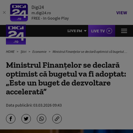
Digi24
VIEW
m.digi24.ro
FREE - In Google Play
LIVE TV
LIVE FM
HOME
Știri
Economie
Ministrul Finanțelor se declară optimist că bugetul va fi adoptat: „Este un buget de dezvoltare accelerată”
Ministrul Finanțelor se declară
optimist că bugetul va fi adoptat:
„Este un buget de dezvoltare
accelerată”
Data publicării:
03.03.2026 09:43