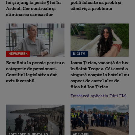
lei și ajung la peste 5 lei în
pot fi folosite ca probă și
Ardeal. Cer controale și
când riști probleme
eliminarea samsarilor
NEWSWEEK
DIGI FM
Beneficiu la pensie pentru o
Ioana Țiriac, vacanță de lux
categorie de pensionari.
în Saint-Tropez. Cât costă o
Consiliul legislativ a dat
singură noapte la hotelul cu
aviz favorabil
aspect de castel ales de
fiica lui Ion Țiriac
Descarcă aplicația Digi FM
EDITIADEDIMINEATA.RO
ADEVARUL