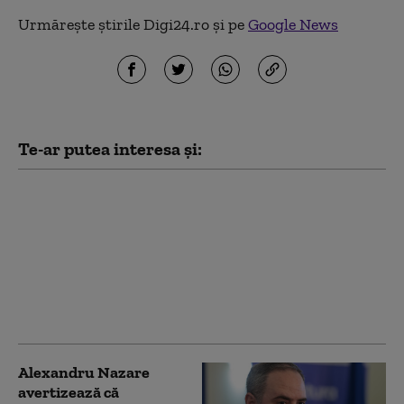
Urmărește știrile Digi24.ro și pe
Google News
Te-ar putea interesa și:
Crin Antonescu:
„Bolojan nu se
cramponează de
funcție. Va pleca atunci
când va fi învestit un
guvern”. Pe cine vede
drept premier
Alexandru Nazare
avertizează că