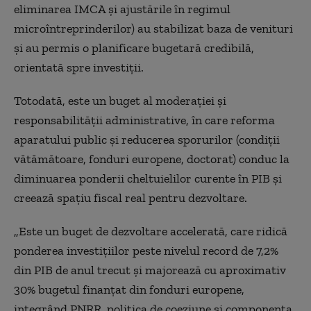
eliminarea IMCA şi ajustările în regimul
microîntreprinderilor) au stabilizat baza de venituri
şi au permis o planificare bugetară credibilă,
orientată spre investiţii.
Totodată, este un buget al moderaţiei şi
responsabilităţii administrative, în care reforma
aparatului public şi reducerea sporurilor (condiţii
vătămătoare, fonduri europene, doctorat) conduc la
diminuarea ponderii cheltuielilor curente în PIB şi
creează spaţiu fiscal real pentru dezvoltare.
„Este un buget de dezvoltare accelerată, care ridică
ponderea investiţiilor peste nivelul record de 7,2%
din PIB de anul trecut şi majorează cu aproximativ
30% bugetul finanţat din fonduri europene,
integrând PNRR, politica de coeziune şi componenta