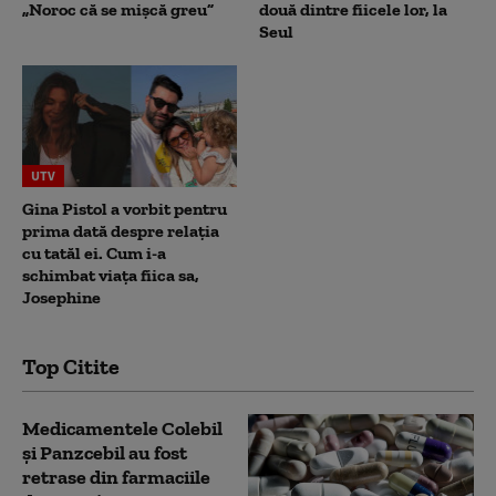
„Noroc că se mișcă greu”
două dintre fiicele lor, la
Seul
UTV
Gina Pistol a vorbit pentru
prima dată despre relația
cu tatăl ei. Cum i-a
schimbat viața fiica sa,
Josephine
Top Citite
Medicamentele Colebil
și Panzcebil au fost
retrase din farmaciile