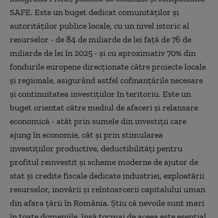
SAFE. Este un buget dedicat comunităţilor şi
autorităţilor publice locale, cu un nivel istoric al
resurselor - de 84 de miliarde de lei faţă de 76 de
miliarde de lei în 2025 - şi cu aproximativ 70% din
fondurile europene direcţionate către proiecte locale
şi regionale, asigurând astfel cofinanţările necesare
şi continuitatea investiţiilor în teritoriu. Este un
buget orientat către mediul de afaceri şi relansare
economică - atât prin sumele din investiţii care
ajung în economie, cât şi prin stimularea
investiţiilor productive, deductibilităţi pentru
profitul reinvestit şi scheme moderne de ajutor de
stat şi credite fiscale dedicate industriei, exploatării
resurselor, inovării şi reîntoarcerii capitalului uman
din afara ţării în România. Ştiu că nevoile sunt mari
în toate domeniile, însă tocmai de aceea este esenţial