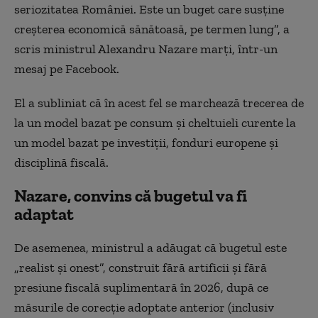
seriozitatea României. Este un buget care susţine
creşterea economică sănătoasă, pe termen lung”, a
scris ministrul Alexandru Nazare marţi, într-un
mesaj pe Facebook.
El a subliniat că în acest fel se marchează trecerea de
la un model bazat pe consum şi cheltuieli curente la
un model bazat pe investiţii, fonduri europene şi
disciplină fiscală.
Nazare, convins că bugetul va fi
adaptat
De asemenea, ministrul a adăugat că bugetul este
„realist şi onest”, construit fără artificii şi fără
presiune fiscală suplimentară în 2026, după ce
măsurile de corecţie adoptate anterior (inclusiv