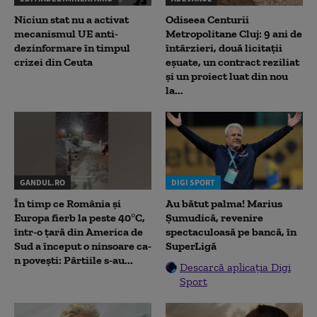
Niciun stat nu a activat
Odiseea Centurii
mecanismul UE anti-
Metropolitane Cluj: 9 ani de
dezinformare în timpul
întârzieri, două licitații
crizei din Ceuta
eșuate, un contract reziliat
și un proiect luat din nou
la...
GANDUL.RO
DIGI SPORT
În timp ce România și
Au bătut palma! Marius
Europa fierb la peste 40°C,
Șumudică, revenire
într-o țară din America de
spectaculoasă pe bancă, în
Sud a început o ninsoare ca-
SuperLigă
n povești: Pârtiile s-au...
Descarcă aplicația Digi
Sport