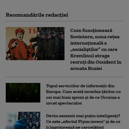
Recomandările redacţiei
Cum funcționează
Sovintern, noua rețea
internațională a
„socialiștilor” cu care
Kremlinul atrage
recruți din Occident în
armata Rusiei
Topul serviciilor de informații din
Europa. Cum arată ierarhia țărilor cu
cei mai buni spioni și de ce Ucraina a
urcat spectaculos
Devin oamenii mai puțin inteligenți?
Ce este „efectul Flynn invers” și de ce
îi îngrijorează pe cercetători