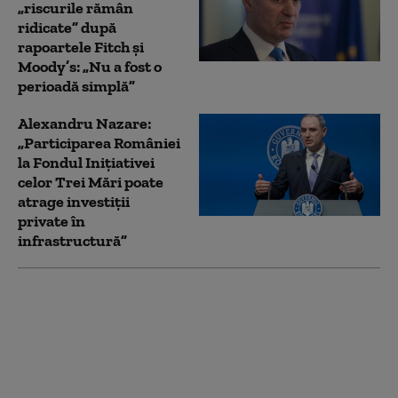
„riscurile rămân
ridicate” după
rapoartele Fitch și
Moody’s: „Nu a fost o
perioadă simplă”
Alexandru Nazare:
„Participarea României
la Fondul Inițiativei
celor Trei Mări poate
atrage investiții
private în
infrastructură”
O nouă ediție Fidelis
începe pe 7 august. Ce
dobânzi anunță
Ministerul Finanțelor
pentru titlurile de stat
în lei și euro