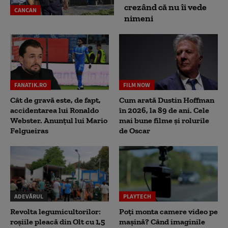
crezând că nu îi vede
CANCAN
nimeni
FANATIK.RO
FILM NOW
Cât de gravă este, de fapt,
Cum arată Dustin Hoffman
accidentarea lui Ronaldo
în 2026, la 89 de ani. Cele
Webster. Anunțul lui Mario
mai bune filme și rolurile
Felgueiras
de Oscar
ADEVĂRUL
PLAYTECH
Revolta legumicultorilor:
Poți monta camere video pe
roșiile pleacă din Olt cu 1,5
mașină? Când imaginile