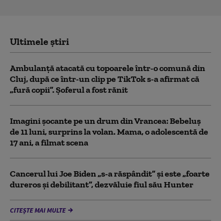
Ultimele știri
Ambulanţă atacată cu topoarele într-o comună din
Cluj, după ce într-un clip pe TikTok s-a afirmat că
„fură copii”. Șoferul a fost rănit
Imagini șocante pe un drum din Vrancea: Bebeluș
de 11 luni, surprins la volan. Mama, o adolescentă de
17 ani, a filmat scena
Cancerul lui Joe Biden „s-a răspândit” şi este „foarte
dureros și debilitant”, dezvăluie fiul său Hunter
CITEȘTE MAI MULTE