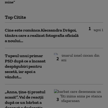
mine”
Top Citite
1
Cine este românca Alecsandra Drăgoi,
tânăra care a realizat fotografia oficială
a noului...
Tupeul unui primar
2
PSD după ce a încasat
despăgubiri pentru
secetă, iar apoi a
vândut...
„Anna, ţine-ţi prostul
acasă!”. Val de reacții
3
după ce un bărbat a
desenat o declarație...