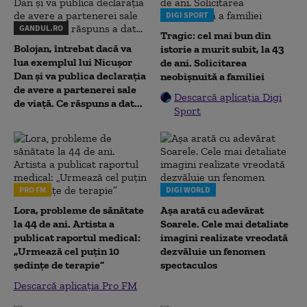
DIGI SPORT
GANDUL.RO
Tragic: cel mai bun din
Bolojan, întrebat dacă va
istorie a murit subit, la 43
lua exemplul lui Nicușor
de ani. Solicitarea
Dan și va publica declarația
neobișnuită a familiei
de avere a partenerei sale
Descarcă aplicația Digi
de viață. Ce răspuns a dat...
Sport
PRO FM
DIGI WORLD
Lora, probleme de sănătate
Așa arată cu adevărat
la 44 de ani. Artista a
Soarele. Cele mai detaliate
publicat raportul medical:
imagini realizate vreodată
„Urmează cel puțin 10
dezvăluie un fenomen
ședințe de terapie”
spectaculos
Descarcă aplicația Pro FM