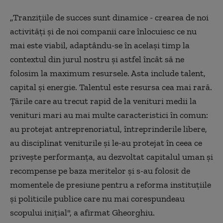
„Tranziţiile de succes sunt dinamice - crearea de noi
activităţi şi de noi companii care înlocuiesc ce nu
mai este viabil, adaptându-se în acelaşi timp la
contextul din jurul nostru şi astfel încât să ne
folosim la maximum resursele. Asta include talent,
capital şi energie. Talentul este resursa cea mai rară.
Ţările care au trecut rapid de la venituri medii la
venituri mari au mai multe caracteristici în comun:
au protejat antreprenoriatul, întreprinderile libere,
au disciplinat veniturile şi le-au protejat în ceea ce
priveşte performanţa, au dezvoltat capitalul uman şi
recompense pe baza meritelor şi s-au folosit de
momentele de presiune pentru a reforma instituţiile
şi politicile publice care nu mai corespundeau
scopului iniţial", a afirmat Gheorghiu.