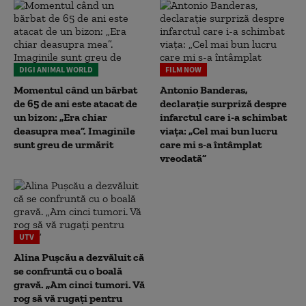
DIGI ANIMAL WORLD
FILM NOW
Momentul când un bărbat
Antonio Banderas,
de 65 de ani este atacat de
declarație surpriză despre
un bizon: „Era chiar
infarctul care i-a schimbat
deasupra mea”. Imaginile
viața: „Cel mai bun lucru
sunt greu de urmărit
care mi s-a întâmplat
vreodată”
UTV
Alina Pușcău a dezvăluit că
se confruntă cu o boală
gravă. „Am cinci tumori. Vă
rog să vă rugați pentru