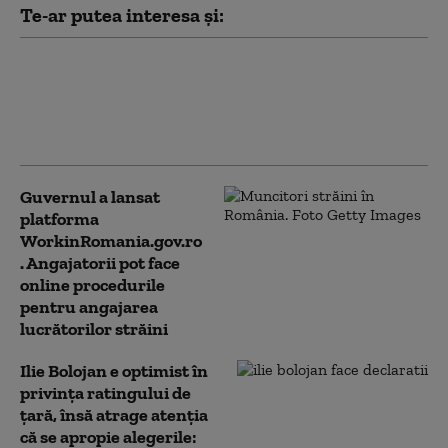
Te-ar putea interesa și:
Ce spune Ilie Bolojan despre
publicarea declarației de
avere a partenerei sale de
viață
Guvernul a lansat
platforma
WorkinRomania.gov.ro
. Angajatorii pot face
online procedurile
pentru angajarea
lucrătorilor străini
Ilie Bolojan e optimist în
privința ratingului de
țară, însă atrage atenția
că se apropie alegerile: