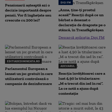
DIGI FM
Pensionarii așteaptă azi o
„Anna, ţine-ţi prostul
decizie importantă despre
acasă!" Reacţii după ce un
pensii. Vor fi înghețate sau
bărbat a desenat o
crescute cu 200 lei?
declaraţie de dragoste pe o
stâncă, în Transfăgărăşan
Descarcă aplicația Digi FM
EDITIADEDIMINEATA.RO
ADEVARUL
Parlamentul European a
Reacția învățătoarei care a
lansat un joc gratuit în care
luat 4,90 la titularizare:
utilizatorii controlează o
„M-a trecut din iad în rai”.
campanie de dezinformare
La ce notă a ajuns după
contestație