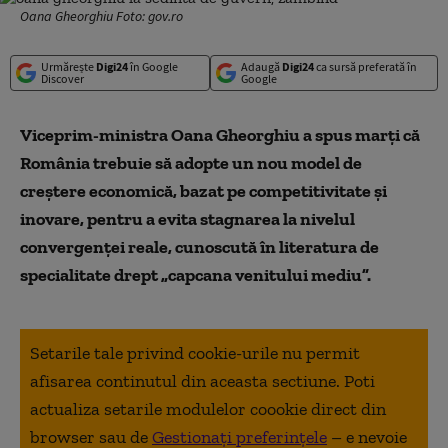
Oana Gheorghiu Foto: gov.ro
Urmărește
Digi24
în Google
Adaugă
Digi24
ca sursă preferată în
Discover
Google
Viceprim-ministra Oana Gheorghiu a spus marţi că
România trebuie să adopte un nou model de
creştere economică, bazat pe competitivitate şi
inovare, pentru a evita stagnarea la nivelul
convergenţei reale, cunoscută în literatura de
specialitate drept „capcana venitului mediu”.
Setarile tale privind cookie-urile nu permit
afisarea continutul din aceasta sectiune. Poti
actualiza setarile modulelor coookie direct din
browser sau de
Gestionați preferințele
– e nevoie