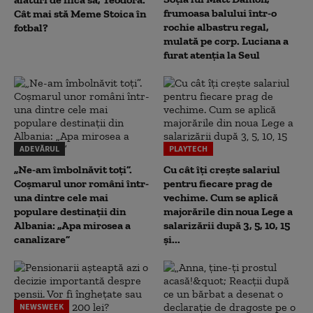
frumoasa balului într-o
Cât mai stă Meme Stoica în
rochie albastru regal,
fotbal?
mulată pe corp. Luciana a
furat atenția la Seul
ADEVĂRUL
PLAYTECH
„Ne-am îmbolnăvit toți”.
Cu cât îți crește salariul
Coșmarul unor români într-
pentru fiecare prag de
una dintre cele mai
vechime. Cum se aplică
populare destinații din
majorările din noua Lege a
Albania: „Apa mirosea a
salarizării după 3, 5, 10, 15
canalizare”
și...
NEWSWEEK