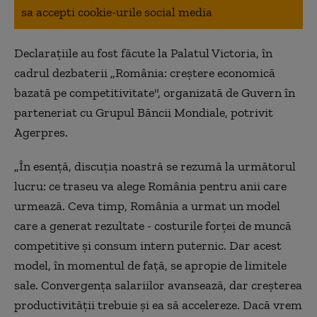
sa accepti cookie-urile social media
Declaraţiile au fost făcute la Palatul Victoria, în
cadrul dezbaterii „România: creştere economică
bazată pe competitivitate", organizată de Guvern în
parteneriat cu Grupul Băncii Mondiale, potrivit
Agerpres.
„În esenţă, discuţia noastră se rezumă la următorul
lucru: ce traseu va alege România pentru anii care
urmează. Ceva timp, România a urmat un model
care a generat rezultate - costurile forţei de muncă
competitive şi consum intern puternic. Dar acest
model, în momentul de faţă, se apropie de limitele
sale. Convergenţa salariilor avansează, dar creşterea
productivităţii trebuie şi ea să accelereze. Dacă vrem