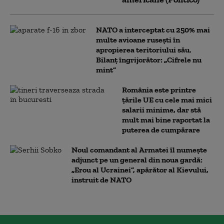
NATO a interceptat cu 250% mai
multe avioane rusești în
apropierea teritoriului său.
Bilanț îngrijorător: „Cifrele nu
mint”
România este printre
țările UE cu cele mai mici
salarii minime, dar stă
mult mai bine raportat la
puterea de cumpărare
Noul comandant al Armatei îl numește
adjunct pe un general din noua gardă:
„Erou al Ucrainei”, apărător al Kievului,
instruit de NATO