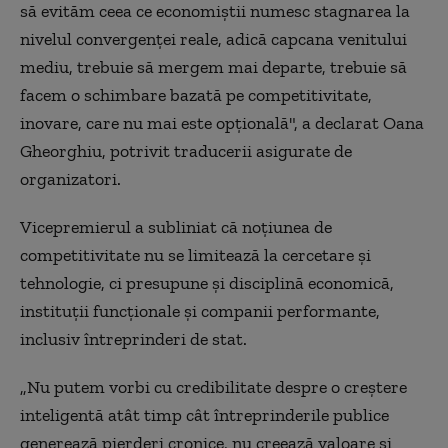
să evităm ceea ce economiştii numesc stagnarea la
nivelul convergenţei reale, adică capcana venitului
mediu, trebuie să mergem mai departe, trebuie să
facem o schimbare bazată pe competitivitate,
inovare, care nu mai este opţională", a declarat Oana
Gheorghiu, potrivit traducerii asigurate de
organizatori.
Vicepremierul a subliniat că noţiunea de
competitivitate nu se limitează la cercetare şi
tehnologie, ci presupune şi disciplină economică,
instituţii funcţionale şi companii performante,
inclusiv întreprinderi de stat.
„Nu putem vorbi cu credibilitate despre o creştere
inteligentă atât timp cât întreprinderile publice
generează pierderi cronice, nu creează valoare şi