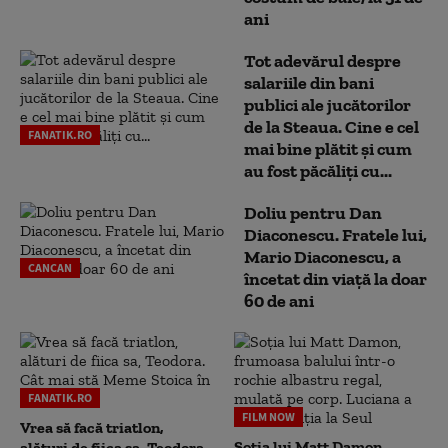
ani
Tot adevărul despre
salariile din bani
publici ale jucătorilor
de la Steaua. Cine e cel
FANATIK.RO
mai bine plătit și cum
au fost păcăliți cu...
Doliu pentru Dan
Diaconescu. Fratele lui,
Mario Diaconescu, a
CANCAN
încetat din viață la doar
60 de ani
FANATIK.RO
FILM NOW
Vrea să facă triatlon,
Soția lui Matt Damon,
alături de fiica sa, Teodora.