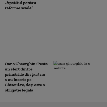
„Apetitul pentru
reforme scade”
Cât anticipează
ministrul Finanțelor că
va fi creşterea
economică în acest an.
„Depinde de evoluţia în
trimestrele III şi IV”
Oana Gheorghiu: Peste
un sfert dintre
primăriile din țară nu
s-au înscris pe
Ghiseul.ro, deși este o
obligație legală