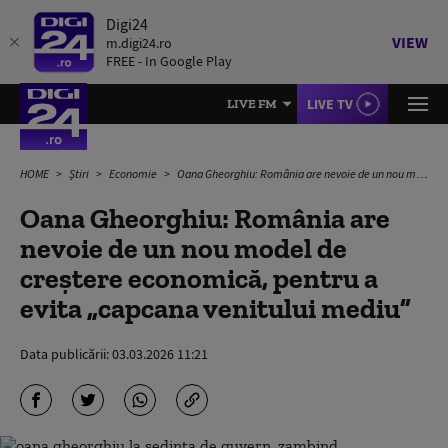
Digi24
VIEW
m.digi24.ro
FREE - In Google Play
LIVE TV
LIVE FM
HOME
Știri
Economie
Oana Gheorghiu: România are nevoie de un nou model de creștere economică, pentru a evita „capcana venitului mediu”
Oana Gheorghiu: România are
nevoie de un nou model de
creștere economică, pentru a
evita „capcana venitului mediu”
Data publicării:
03.03.2026 11:21