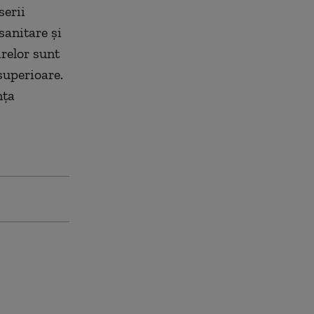
serii
sanitare și
arelor sunt
superioare.
nța