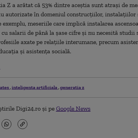
ia Z a arătat că 53% dintre aceștia sunt atrași de me
au autorizate în domeniul construcțiilor, instalațiilor 
De exemplu, meseriile care implică instalarea ascenso
u salarii de până la șase cifre și nu necesită studii 
fesiile axate pe relațiile interumane, precum asiste
ucația și asistența socială.
.
gates
inteligenta artificiala
generatia z
tirile Digi24.ro și pe
Google News