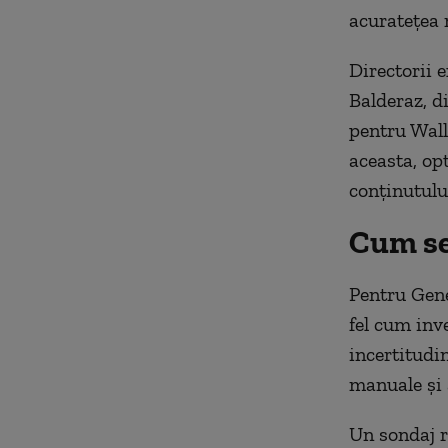
acuratețea 
Directorii e
Balderaz, d
pentru Wall
aceasta, op
conținutului
Cum se
Pentru Gene
fel cum inve
incertitudi
manuale și a
Un sondaj r