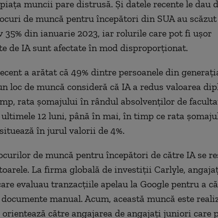
 piața muncii pare distrusă. Și datele recente le dau d
 locuri de muncă pentru începători din SUA au scăzut
 35% din ianuarie 2023, iar rolurile care pot fi ușor
e de IA sunt afectate în mod disproporționat.
ecent a arătat că 49% dintre persoanele din generaț
un loc de muncă consideră că IA a redus valoarea dipl
imp, rata șomajului în rândul absolvenților de faculta
ultimele 12 luni, până în mai, în timp ce rata șomajul
situează în jurul valorii de 4%.
locurilor de muncă pentru începători de către IA se r
toarele. La firma globală de investiții Carlyle, angajaț
care evaluau tranzacțiile apelau la Google pentru a că
ta documente manual. Acum, această muncă este realiz
e orientează către angajarea de angajați juniori care 