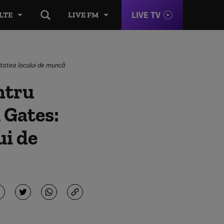
LIVE TV
LTE
LIVE FM
ilitatea locului de muncă
entru
l Gates:
ui de