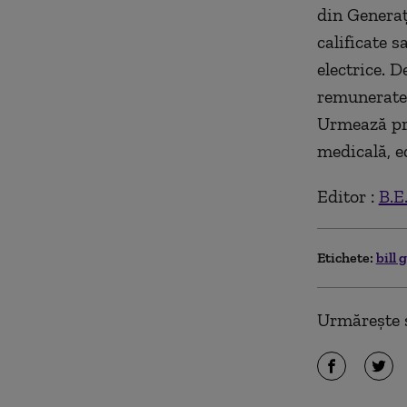
din Generaț
calificate s
electrice. 
remunerate c
Urmează pro
medicală, ed
Editor :
B.E
Etichete:
bill 
Urmărește ș