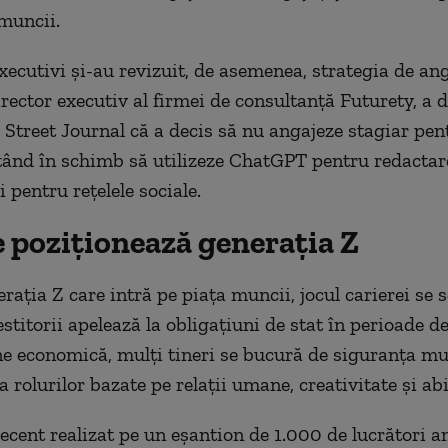
muncii.
xecutivi și-au revizuit, de asemenea, strategia de anga
irector executiv al firmei de consultanță Futurety, a d
 Street Journal că a decis să nu angajeze stagiar pen
tând în schimb să utilizeze ChatGPT pentru redactar
 pentru rețelele sociale.
 poziționează generația Z
rația Z care intră pe piața muncii, jocul carierei se
stitorii apelează la obligațiuni de stat în perioade d
ne economică, mulți tineri se bucură de siguranța mu
 rolurilor bazate pe relații umane, creativitate și abil
ecent realizat pe un eșantion de 1.000 de lucrători 