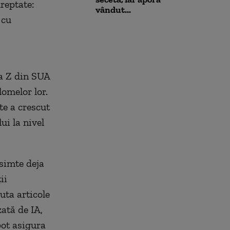
reptate:
vândut...
 cu
ia Z din SUA
omelor lor.
te a crescut
ui la nivel
esimte deja
ii
uta articole
ată de IA,
pot asigura