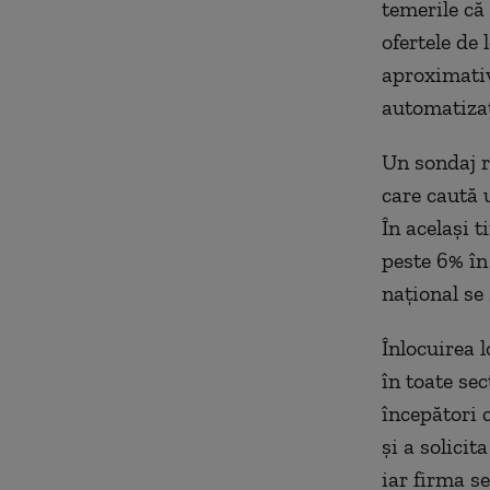
temerile că
ofertele de
aproximativ
automatizat
Un sondaj r
care caută 
În același t
peste 6% în 
național se 
Înlocuirea 
în toate sec
începători 
și a solici
iar firma s