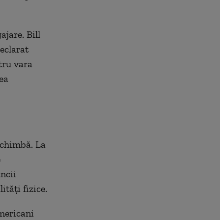
jare. Bill
eclarat
tru vara
ea
 schimbă. La
e
ncii
ități fizice.
americani