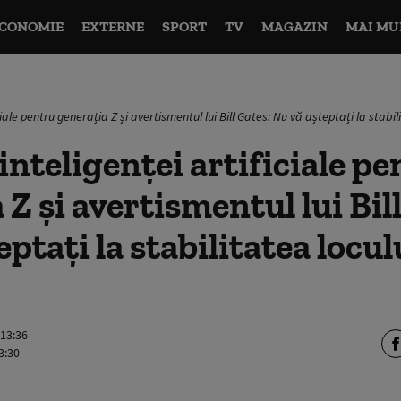
CONOMIE
EXTERNE
SPORT
TV
MAGAZIN
MAI MU
iciale pentru generația Z și avertismentul lui Bill Gates: Nu vă așteptați la stab
 inteligenței artificiale p
 Z și avertismentul lui Bil
ptați la stabilitatea locul
 13:36
3:30