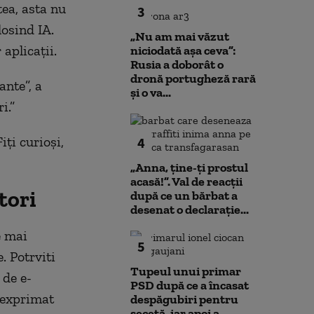
tea, asta nu
3
losind IA.
„Nu am mai văzut
 aplicații.
niciodată așa ceva”:
Rusia a doborât o
dronă portugheză rară
ante”, a
și o va...
i.”
ți curioși,
4
„Anna, ţine-ţi prostul
acasă!”. Val de reacții
tori
după ce un bărbat a
desenat o declarație...
e mai
5
. Potrviti
Tupeul unui primar
 de e-
PSD după ce a încasat
 exprimat
despăgubiri pentru
secetă, iar apoi a