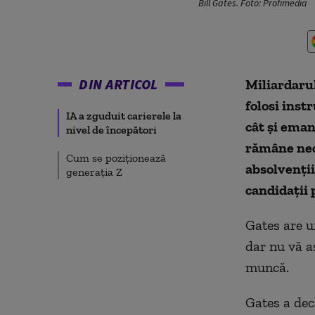
Bill Gates. Foto: Profimedia
DIN ARTICOL
Miliardarul
folosi instr
IA a zguduit carierele la
cât și eman
nivel de începători
rămâne necl
Cum se poziționează
absolvenții
generația Z
candidații 
Gates are u
dar nu vă aș
muncă.
Gates a dec