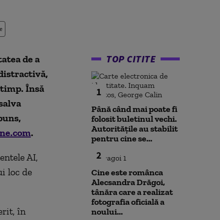
e
TOP CITITE
tatea de a
distractivă,
 timp. Însă
1
salva
Până când mai poate fi
puns,
folosit buletinul vechi.
Autoritățile au stabilit
une.com
.
pentru cine se...
2
entele AI,
i loc de
Cine este românca
Alecsandra Drăgoi,
tânăra care a realizat
fotografia oficială a
rit, în
noului...