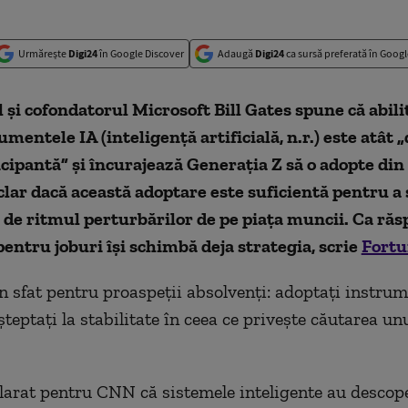
Urmărește
Digi24
în Google Discover
Adaugă
Digi24
ca sursă preferată în Googl
 și cofondatorul Microsoft Bill Gates spune că abili
umentele IA (inteligență artificială, n.r.) este atât „
cipantă” și încurajează Generația Z să o adopte din
ar dacă această adoptare este suficientă pentru a 
 de ritmul perturbărilor de pe piața muncii. Ca răs
pentru joburi își schimbă deja strategia, scrie
Fort
n sfat pentru proaspeții absolvenți: adoptați instrum
teptați la stabilitate în ceea ce privește căutarea unu
larat pentru CNN că sistemele inteligente au descope