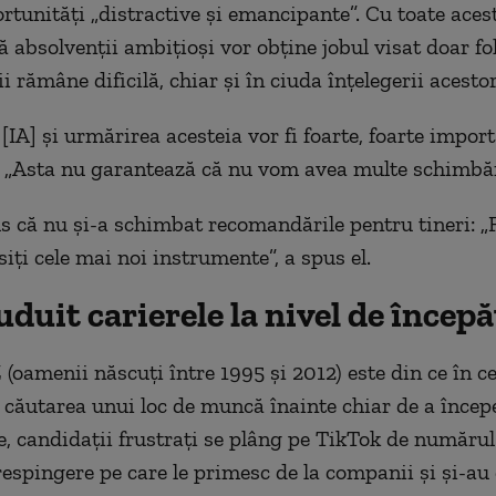
ortunități „distractive și emancipante”. Cu toate aces
 absolvenții ambițioși vor obține jobul visat doar fo
 rămâne dificilă, chiar și în ciuda înțelegerii acestor
IA] și urmărirea acesteia vor fi foarte, foarte import
 „Asta nu garantează că nu vom avea multe schimbăr
s că nu și-a schimbat recomandările pentru tineri: „Fi
losiți cele mai noi instrumente”, a spus el.
uduit carierele la nivel de începă
 (oamenii născuți între 1995 și 2012) este din ce în c
 căutarea unui loc de muncă înainte chiar de a începe
te, candidații frustrați se plâng pe TikTok de numărul
respingere pe care le primesc de la companii și și-au