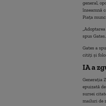
general, op
înseamnă că
Piața muncii
„Adoptarea [
spus Gates.
Gates a spu
citiți și fo
IA a zg
Generația Z
epuizată de
sursei cita
mailuri de 