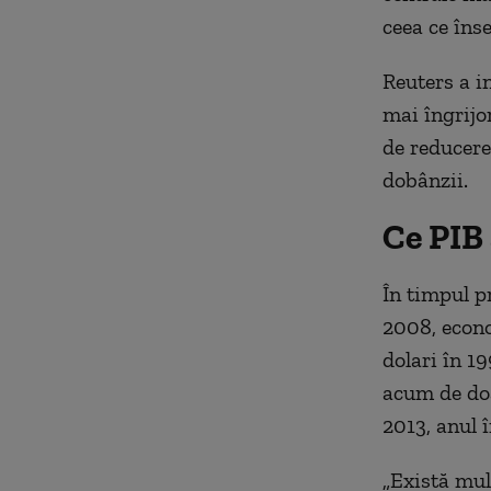
ceea ce înse
Reuters a in
mai îngrijo
de reducere
dobânzii.
Ce PIB 
În timpul p
2008, econo
dolari în 19
acum de doar
2013, anul 
„Există mul