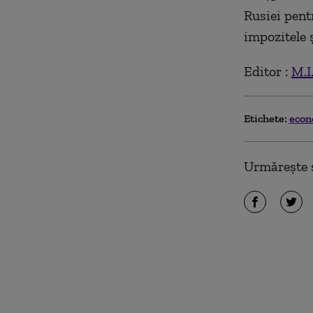
Rusiei pent
impozitele ş
Editor :
M.I
Etichete:
eco
Urmărește ș