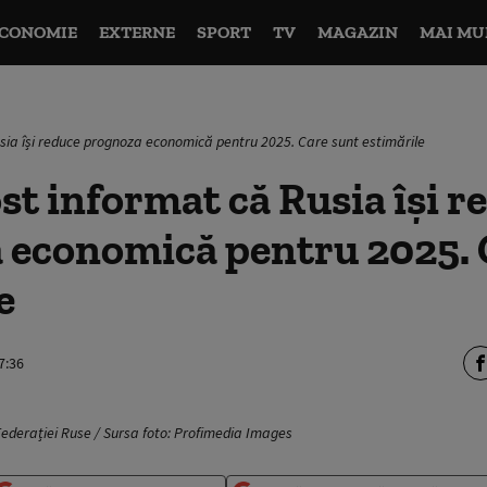
CONOMIE
EXTERNE
SPORT
TV
MAGAZIN
MAI MU
usia își reduce prognoza economică pentru 2025. Care sunt estimările
ost informat că Rusia își r
 economică pentru 2025. 
e
7:36
Federației Ruse / Sursa foto: Profimedia Images