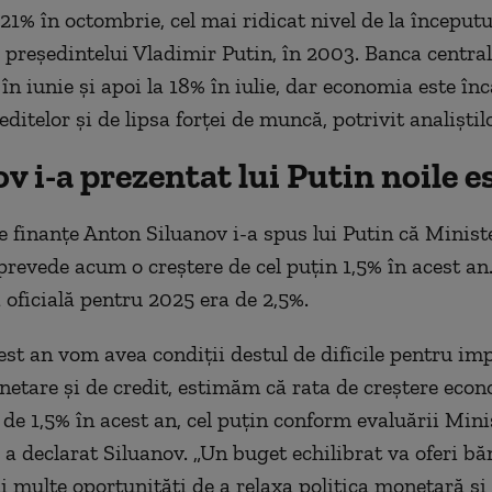
 21% în octombrie, cel mai ridicat nivel de la începutu
preşedintelui Vladimir Putin, în 2003. Banca central
în iunie şi apoi la 18% în iulie, dar economia este înc
editelor şi de lipsa forţei de muncă, potrivit analiştilo
v i-a prezentat lui Putin noile e
e finanțe Anton Siluanov i-a spus lui Putin că Minist
revede acum o creştere de cel puţin 1,5% în acest an
 oficială pentru 2025 era de 2,5%.
est an vom avea condiţii destul de dificile pentru i
onetare şi de credit, estimăm că rata de creştere eco
 de 1,5% în acest an, cel puţin conform evaluării Mini
 a declarat Siluanov. „Un buget echilibrat va oferi bă
i multe oportunităţi de a relaxa politica monetară şi 