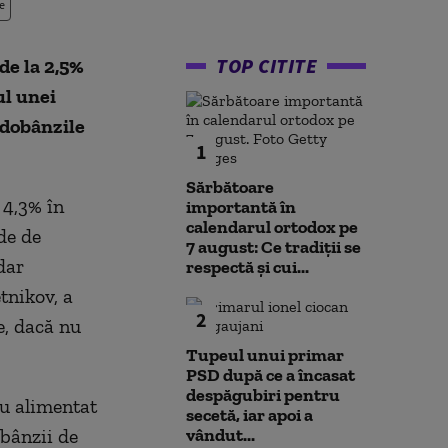
e
TOP CITITE
de la 2,5%
ul unei
 dobânzile
1
Sărbătoare
 4,3% în
importantă în
calendarul ortodox pe
de de
7 august: Ce tradiții se
dar
respectă și cui...
tnikov, a
2
e, dacă nu
Tupeul unui primar
PSD după ce a încasat
despăgubiri pentru
au alimentat
secetă, iar apoi a
obânzii de
vândut...