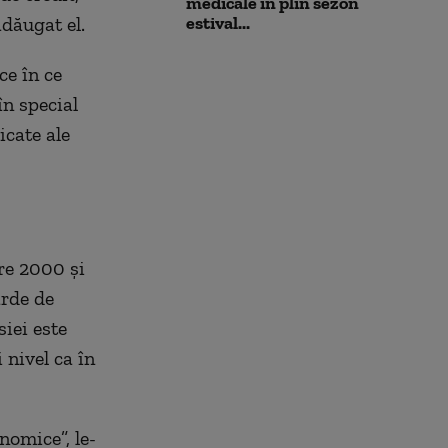
medicale în plin sezon
adăugat el.
estival...
ce în ce
în special
icate ale
re 2000 şi
arde de
siei este
 nivel ca în
nomice”, le-