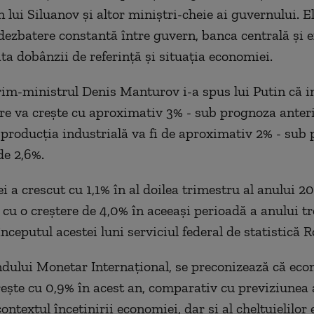
 lui Siluanov şi altor miniştri-cheie ai guvernului. E
 dezbatere constantă între guvern, banca centrală şi e
ata dobânzii de referinţă şi situaţia economiei.
im-ministrul Denis Manturov i-a spus lui Putin că i
re va creşte cu aproximativ 3% - sub prognoza anter
ă producţia industrială va fi de aproximativ 2% - sub
de 2,6%.
i a crescut cu 1,1% în al doilea trimestru al anului 20
cu o creştere de 4,0% în aceeaşi perioadă a anului tr
începutul acestei luni serviciul federal de statistică R
ndului Monetar Internaţional, se preconizează că ec
reşte cu 0,9% în acest an, comparativ cu previziunea
contextul încetinirii economiei, dar şi al cheltuielilor