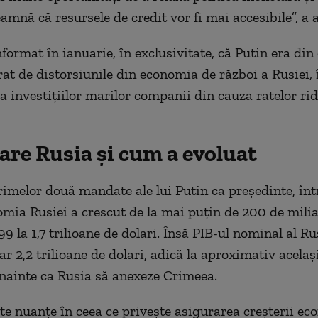
amnă că resursele de credit vor fi mai accesibile”, a 
format în ianuarie, în exclusivitate, că Putin era din 
rat de distorsiunile din economia de război a Rusiei, 
a investiţiilor marilor companii din cauza ratelor rid
are Rusia și cum a evoluat
rimelor două mandate ale lui Putin ca preşedinte, înt
mia Rusiei a crescut de la mai puţin de 200 de mili
99 la 1,7 trilioane de dolari. Însă PIB-ul nominal al Ru
 2,2 trilioane de dolari, adică la aproximativ acelaşi
înainte ca Rusia să anexeze Crimeea.
te nuanţe în ceea ce priveşte asigurarea creşterii eco