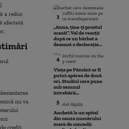
l
ă a redus
3
ă afectată
„Anna, ţine-ţi prostul
r.
acasă!”. Val de reacții
după ce un bărbat a
stimări
desenat o declarație...
4
erul
.
Viața pe Pământ ar fi
putut apărea de două
ori. Studiul care pune
sub semnul
mplementarea
întrebării...
nomică nu va
5
sterului
Anchetă la un spital
ncii
din cauza numărului
mare de concedii
de credit,