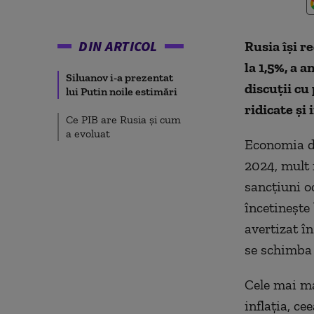
DIN ARTICOL
Rusia își r
la 1,5%, a 
Siluanov i-a prezentat
discuții cu
lui Putin noile estimări
ridicate și 
Ce PIB are Rusia și cum
a evoluat
Economia de
2024, mult 
sancţiuni o
încetineşte
avertizat în
se schimba 
Cele mai ma
inflaţia, c