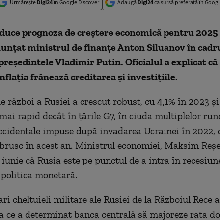
Urmărește
Digi24
în Google Discover
Adaugă
Digi24
ca sursă preferată în Googl
educe prognoza de creștere economică pentru 2025 
anunțat ministrul de finanțe Anton Siluanov în cadr
 președintele Vladimir Putin. Oficialul a explicat că
inflația frânează creditarea și investițiile.
 război a Rusiei a crescut robust, cu 4,1% în 2023 şi
mai rapid decât în ţările G7, în ciuda multiplelor run
ccidentale impuse după invadarea Ucrainei în 2022, 
 brusc în acest an. Ministrul economiei, Maksim Reşe
 iunie că Rusia este pe punctul de a intra în recesiun
politica monetară.
ri cheltuieli militare ale Rusiei de la Războiul Rece 
eea ce a determinat banca centrală să majoreze rata d