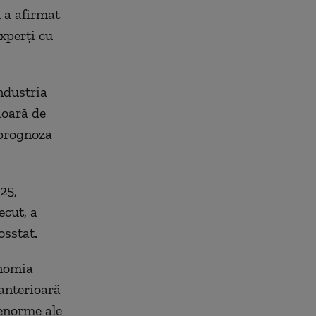
l a afirmat
xperţi cu
ndustria
ioară de
 prognoza
25,
ecut, a
osstat.
onomia
 anterioară
 enorme ale