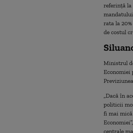
referinţă la
mandatului 
rata la 20% 
de costul cr
Siluano
Ministrul d
Economiei p
Previziunea
„Dacă în ac
politicii m
fi mai mică
Economiei”,
centrale ma