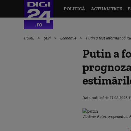
POLITICĂ
ACTUALITATE
E
HOME
Știri
Economie
Putin a fost informat că R
Putin a f
prognoza
estimăril
Data publicării:
27.08.2025 1
Vladimir Putin, președintele 