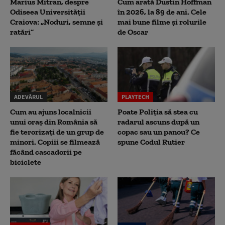
Marius Mitran, despre
Cum arată Dustin Hoffman
Odiseea Universității
în 2026, la 89 de ani. Cele
Craiova: „Noduri, semne și
mai bune filme și rolurile
ratări”
de Oscar
ADEVĂRUL
PLAYTECH
Cum au ajuns localnicii
Poate Poliția să stea cu
unui oraș din România să
radarul ascuns după un
fie terorizați de un grup de
copac sau un panou? Ce
minori. Copiii se filmează
spune Codul Rutier
făcând cascadorii pe
biciclete