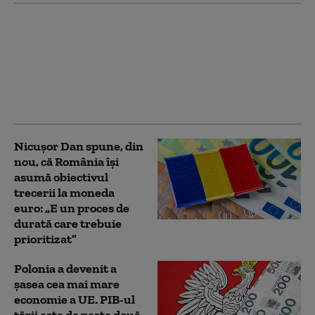
De ce Estonia
devansează toate
celelalte țări în ceea ce
privește expații. Locul
României în Indicele
Global de Relocare
Nicușor Dan spune, din
nou, că România își
asumă obiectivul
trecerii la moneda
euro: „E un proces de
durată care trebuie
prioritizat”
Polonia a devenit a
șasea cea mai mare
economie a UE. PIB-ul
țării este de peste două