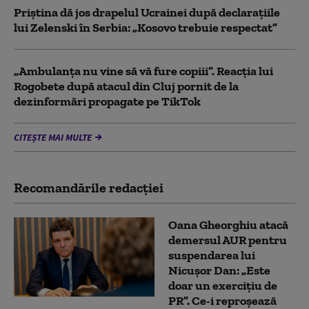
Priștina dă jos drapelul Ucrainei după declarațiile
lui Zelenski în Serbia: „Kosovo trebuie respectat”
„Ambulanța nu vine să vă fure copiii”. Reacția lui
Rogobete după atacul din Cluj pornit de la
dezinformări propagate pe TikTok
CITEȘTE MAI MULTE
Recomandările redacţiei
Oana Gheorghiu atacă
demersul AUR pentru
suspendarea lui
Nicușor Dan: „Este
doar un exercițiu de
PR”. Ce-i reproșează