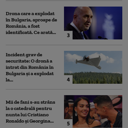
Drona care a explodat
în Bulgaria, aproape de
România, a fost
identificată. Ce arată...
3
Incident grav de
securitate: O dronă a
intrat din România în
Bulgaria şi a explodat
4
la...
Mii de fani s-au strâns
la o catedrală pentru
nunta lui Cristiano
Ronaldo şi Georgina...
5