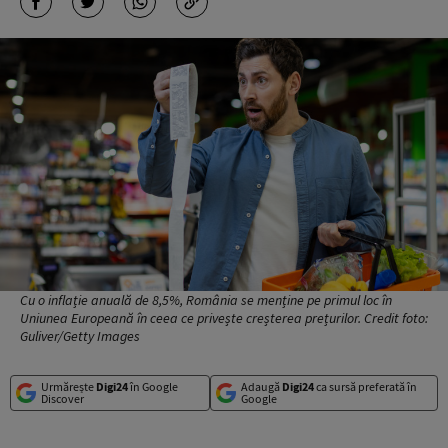
Cu o inflație anuală de 8,5%, România se menține pe primul loc în
Uniunea Europeană în ceea ce privește creșterea prețurilor. Credit foto:
Guliver/Getty Images
Urmărește
Digi24
în Google
Adaugă
Digi24
ca sursă preferată în
Discover
Google