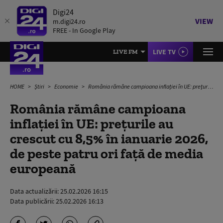
Digi24
VIEW
m.digi24.ro
FREE - In Google Play
LIVE TV
LIVE FM
HOME
Știri
Economie
România rămâne campioana inflației în UE: prețurile au crescut cu 8,5% în ianuarie 2026, de peste patru ori față de media europeană
România rămâne campioana
inflației în UE: prețurile au
crescut cu 8,5% în ianuarie 2026,
de peste patru ori față de media
europeană
Data actualizării:
25.02.2026 16:15
Data publicării:
25.02.2026 16:13