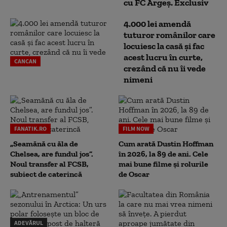
cu FC Argeş. Exclusiv
4.000 lei amendă
tuturor românilor care
locuiesc la casă și fac
acest lucru în curte,
CANCAN
crezând că nu îi vede
nimeni
FANATIK.RO
FILM NOW
„Seamănă cu ăla de
Cum arată Dustin Hoffman
Chelsea, are fundul jos”.
în 2026, la 89 de ani. Cele
Noul transfer al FCSB,
mai bune filme și rolurile
subiect de caterincă
de Oscar
ADEVĂRUL