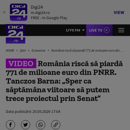
Digi24
VIEW
m.digi24.ro
FREE - In Google Play
LIVE TV
LIVE FM
HOME
Știri
Economie
România riscă să piardă 771 de milioane euro din PNRR. Tanczos Barna: „Sper ca săptămâna viitoare să putem trece proiectul prin Senat”
VIDEO
România riscă să piardă
771 de milioane euro din PNRR.
Tanczos Barna: „Sper ca
săptămâna viitoare să putem
trece proiectul prin Senat”
Data publicării:
20.05.2026 17:04