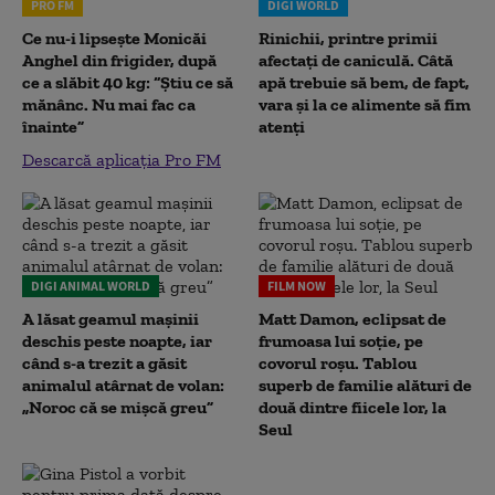
PRO FM
DIGI WORLD
Ce nu-i lipsește Monicăi
Rinichii, printre primii
Anghel din frigider, după
afectați de caniculă. Câtă
ce a slăbit 40 kg: “Știu ce să
apă trebuie să bem, de fapt,
mănânc. Nu mai fac ca
vara și la ce alimente să fim
înainte”
atenți
Descarcă aplicația Pro FM
DIGI ANIMAL WORLD
FILM NOW
A lăsat geamul mașinii
Matt Damon, eclipsat de
deschis peste noapte, iar
frumoasa lui soție, pe
când s-a trezit a găsit
covorul roșu. Tablou
animalul atârnat de volan:
superb de familie alături de
„Noroc că se mișcă greu”
două dintre fiicele lor, la
Seul