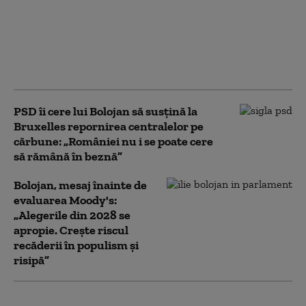
vor putea fi eliberate
gratuit până la finalul
lunii august. Guvernul
va utiliza fondurile
rămase din PNRR
PSD îi cere lui Bolojan să susțină la
Bruxelles repornirea centralelor pe
cărbune: „României nu i se poate cere
să rămână în beznă”
Bolojan, mesaj înainte de
evaluarea Moody's:
„Alegerile din 2028 se
apropie. Crește riscul
recăderii în populism și
risipă”
România pierde sume