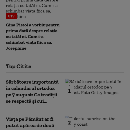
UTV
Gina Pistol a vorbit pentru
prima dată despre relația
cu tatăl ei. Cum i-a
schimbat viața fiica sa,
Josephine
Top Citite
Sărbătoare importantă
în calendarul ortodox
1
pe 7 august: Ce tradiții
se respectă și cui...
Viața pe Pământ ar fi
2
putut apărea de două