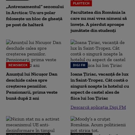
PLAYTECH
„Antrenamentul” sezonului
Facultatea din România la
în Arctica: Un urs polar
care nu mai vrea nimeni să
folosește un bloc de gheață
înveţe. A pierdut aproape
pe post de halteră
jumătate din studenţi
NEWSWEEK
DIGI FM
Anunțul lui Nicușor Dan
Ioana Țiriac, vacanță de lux
deschide calea spre
în Saint-Tropez. Cât costă o
creșterea pensiilor.
singură noapte la hotelul cu
Pensionarii, prima veste
aspect de castel ales de
bună după 2 ani
fiica lui Ion Țiriac
Descarcă aplicația Digi FM