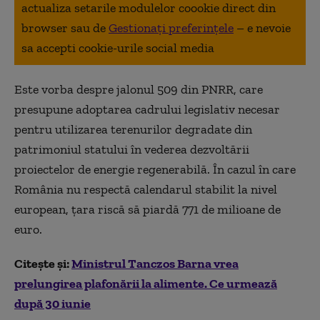
actualiza setarile modulelor coookie direct din
browser sau de
Gestionați preferințele
– e nevoie
sa accepti cookie-urile social media
Este vorba despre jalonul 509 din PNRR, care
presupune adoptarea cadrului legislativ necesar
pentru utilizarea terenurilor degradate din
patrimoniul statului în vederea dezvoltării
proiectelor de energie regenerabilă. În cazul în care
România nu respectă calendarul stabilit la nivel
european, țara riscă să piardă 771 de milioane de
euro.
Citește și:
Ministrul Tanczos Barna vrea
prelungirea plafonării la alimente. Ce urmează
după 30 iunie