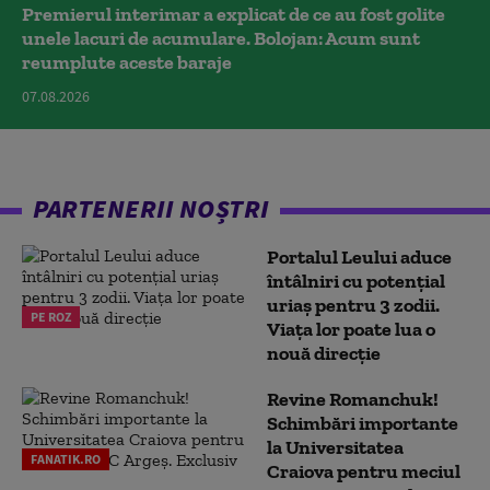
Premierul interimar a explicat de ce au fost golite
unele lacuri de acumulare. Bolojan: Acum sunt
reumplute aceste baraje
07.08.2026
PARTENERII NOȘTRI
Portalul Leului aduce
întâlniri cu potențial
uriaș pentru 3 zodii.
PE ROZ
Viața lor poate lua o
nouă direcție
Revine Romanchuk!
Schimbări importante
la Universitatea
FANATIK.RO
Craiova pentru meciul