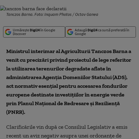
Tanczos Barna. Foto: Inquam Photos / Octav Ganea
Urmărește
Digi24
în Google
Adaugă
Digi24
ca sursă preferată în
Discover
Google
Ministrul interimar al Agriculturii Tanczos Barna a
venit cu precizări privind proiectul de lege referitor
la utilizarea terenurilor degradate aflate în
administrarea Agenția Domeniilor Statului (ADS),
act normativ esențial pentru accesarea fondurilor
europene destinate investițiilor în energie verde
prin Planul Național de Redresare și Reziliență
(PNRR).
Clarificările vin după ce Consiliul Legislativ a emis
recent un aviz negativ asupra unei ordonanțe de