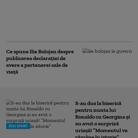
colosale din cauza lipsei de
stocare a energiei,
comparativ cu Bulgaria.
„Miniștrii n-au făcut un
lucru simplu”
Ce spune Ilie Bolojan despre
publicarea declarației de
avere a partenerei sale de
viață
S-au dus la biserică
pentru nunta lui
Ronaldo cu Georgina și
au avut o surpriză
DIGI SPORT
uriașă! ”Momentul va
rămâne în istorie”