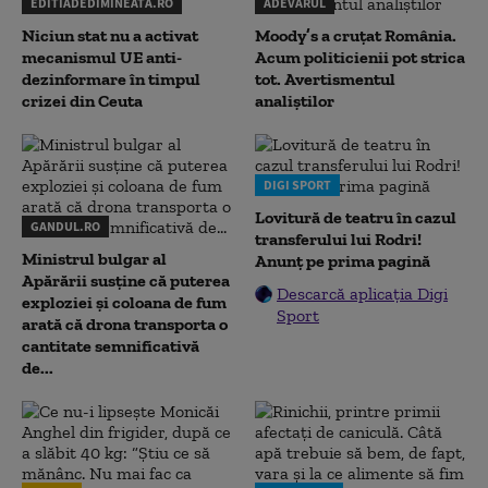
EDITIADEDIMINEATA.RO
ADEVARUL
Niciun stat nu a activat
Moody’s a cruțat România.
mecanismul UE anti-
Acum politicienii pot strica
dezinformare în timpul
tot. Avertismentul
crizei din Ceuta
analiștilor
DIGI SPORT
Lovitură de teatru în cazul
GANDUL.RO
transferului lui Rodri!
Ministrul bulgar al
Anunț pe prima pagină
Apărării susține că puterea
Descarcă aplicația Digi
exploziei și coloana de fum
Sport
arată că drona transporta o
cantitate semnificativă
de...