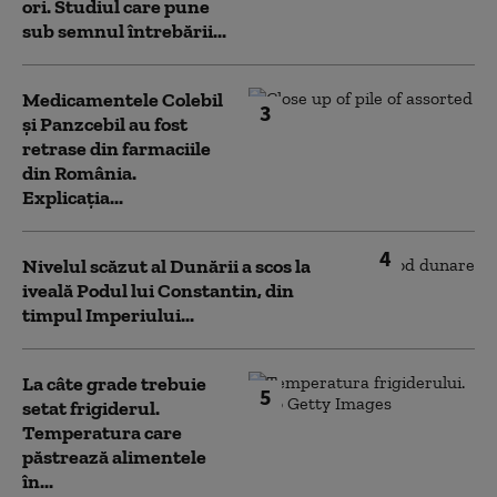
ori. Studiul care pune
sub semnul întrebării...
Medicamentele Colebil
3
și Panzcebil au fost
retrase din farmaciile
din România.
Explicația...
4
Nivelul scăzut al Dunării a scos la
iveală Podul lui Constantin, din
timpul Imperiului...
La câte grade trebuie
5
setat frigiderul.
Temperatura care
păstrează alimentele
în...