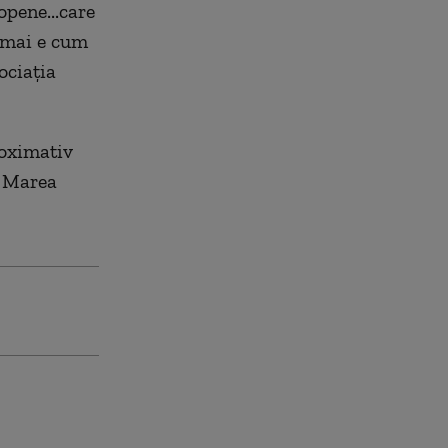
opene...care
 mai e cum
ociaţia
oximativ
n Marea