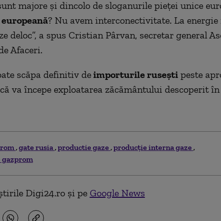
sunt majore şi dincolo de sloganurile pieţei unice eur
ă europeană
? Nu avem interconectivitate. La energie
ze deloc”,
a spus
Cristian Pârvan, secretar general As
de Afaceri.
te scăpa definitiv de
importurile ruseşti
peste apr
că va începe exploatarea zăcământului descoperit î
prom
gate rusia
productie gaze
producţie interna gaze
ze gazprom
tirile Digi24.ro și pe
Google News