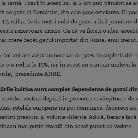
la iarnă. Exact în acest loc, la 2 km sub pământ se af
t de gaze al României, din cele şase existente. El poa
1,3 miliarde de metri cubi de gaze, adică jumătate d
ceste rezervoare uriaşe. Ca să vă faceţi o idee, aceast
mai mare decât gazul importat din Rusia, anul trecut
m
doi
ani am avut un necesar de 30% de suplinit din i
sta s-a redus la 15%, iar în acest an suntem undeva la
rileţ, preşedinte ANRE.
ţările baltice sunt complet dependente de gazul di
 statelor vestice depind în procente covârşitoare de 
 plus, reţelele europene nu pot comunica, deoarece au 
entru presiuni şi volume diferite. Adică, fiecare ţară
lt sau mai puţin izolată din acest punct de vedere.