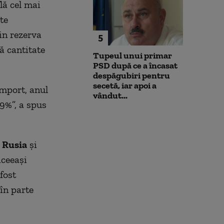
lă cel mai
te
in rezerva
5
ă cantitate
Tupeul unui primar
.
PSD după ce a încasat
despăgubiri pentru
secetă, iar apoi a
mport, anul
vândut...
 9%”,
a spus
n Rusia
şi
aceeaşi
fost
 în parte