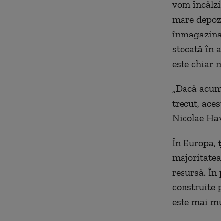
vom încălzi 
mare depozi
înmagazina 
stocată în a
este chiar 
„Dacă acu
trecut, ace
Nicolae Hav
În Europa,
majoritatea
resursă. În
construite p
este mai mu