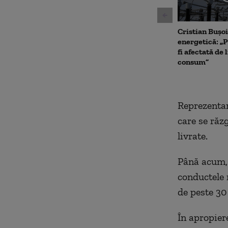
Cristian Bușoi
energetică: „P
fi afectată de 
consum”
Reprezentan
care se răz
livrate.
Până acum, 
conductele 
de peste 30
În apropier