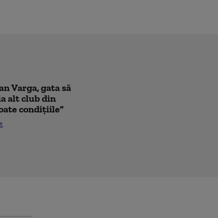
oan Varga, gata să
a alt club din
oate condițiile”
t