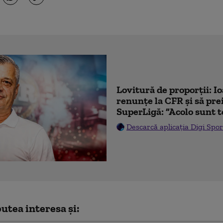
Lovitură de proporții: I
renunțe la CFR și să prei
SuperLigă: ”Acolo sunt t
Descarcă aplicația Digi Spor
utea interesa și: