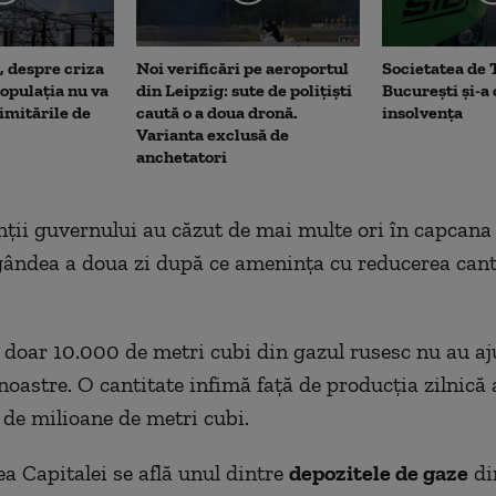
, despre criza
Noi verificări pe aeroportul
Societatea de 
opulația nu va
din Leipzig: sute de polițiști
București și-a
limitările de
caută o a doua dronă.
insolvența
Varianta exclusă de
anchetatori
ţii guvernului au căzut de mai multe ori în capcan
gândea a doua zi după ce ameninţa cu reducerea canti
doar 10.000 de metri cubi din gazul rusesc nu au aj
noastre. O cantitate infimă faţă de producţia zilnică
 de milioane de metri cubi.
ea Capitalei se află unul dintre
depozitele de gaze
di