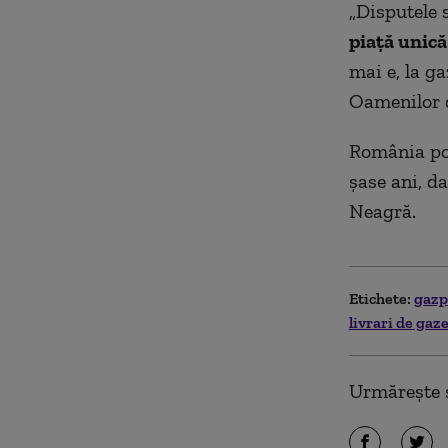
„Disputele 
piaţă unic
mai e, la ga
Oamenilor 
România poa
ş
ase
ani, da
Neagră.
Etichete:
gaz
livrari de ga
Urmărește ș