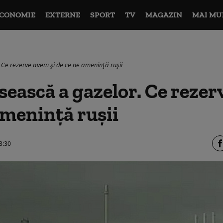
CONOMIE
EXTERNE
SPORT
TV
MAGAZIN
MAI MU
 Ce rezerve avem şi de ce ne ameninţă ruşii
sească a gazelor. Ce rezer
ameninţă ruşii
3:30