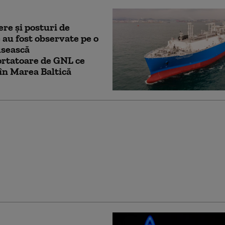
ere şi posturi de
 au fost observate pe o
usească
rtatoare de GNL ce
în Marea Baltică
 majoră între Rusia și
 mare țară din Asia
ă. Active de 1,4
e de dolari au fost
 la cererea Ucrainei