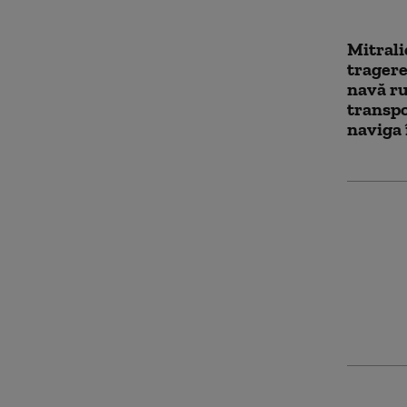
Mitrali
tragere
navă r
transpo
naviga 
Ruptură
cea mai
Central
miliard
blocate