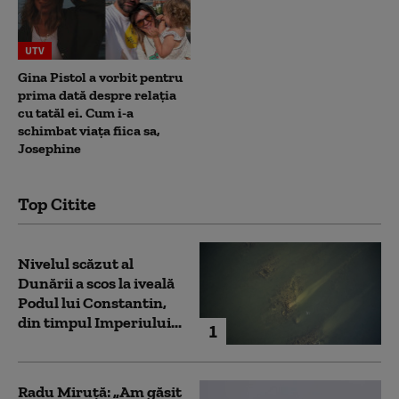
UTV
Gina Pistol a vorbit pentru
prima dată despre relația
cu tatăl ei. Cum i-a
schimbat viața fiica sa,
Josephine
Top Citite
Nivelul scăzut al
Dunării a scos la iveală
Podul lui Constantin,
din timpul Imperiului...
1
Radu Miruță: „Am găsit