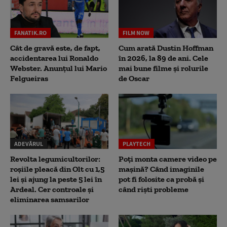
FANATIK.RO
FILM NOW
Cât de gravă este, de fapt,
Cum arată Dustin Hoffman
accidentarea lui Ronaldo
în 2026, la 89 de ani. Cele
Webster. Anunțul lui Mario
mai bune filme și rolurile
Felgueiras
de Oscar
ADEVĂRUL
PLAYTECH
Revolta legumicultorilor:
Poți monta camere video pe
roșiile pleacă din Olt cu 1,5
mașină? Când imaginile
lei și ajung la peste 5 lei în
pot fi folosite ca probă și
Ardeal. Cer controale și
când riști probleme
eliminarea samsarilor