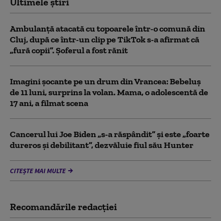
Ultimele știri
Ambulanţă atacată cu topoarele într-o comună din
Cluj, după ce într-un clip pe TikTok s-a afirmat că
„fură copii”. Șoferul a fost rănit
Imagini șocante pe un drum din Vrancea: Bebeluș
de 11 luni, surprins la volan. Mama, o adolescentă de
17 ani, a filmat scena
Cancerul lui Joe Biden „s-a răspândit” şi este „foarte
dureros și debilitant”, dezvăluie fiul său Hunter
CITEȘTE MAI MULTE
Recomandările redacţiei