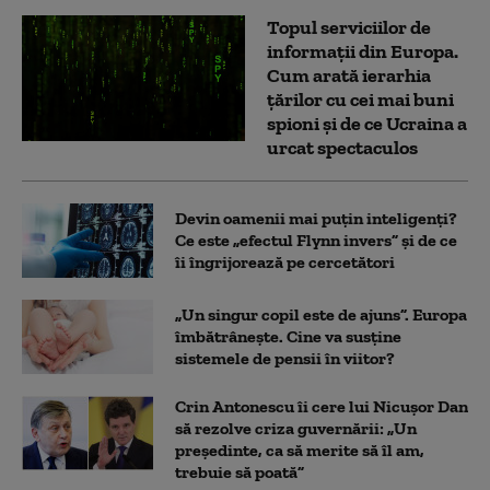
Topul serviciilor de
informații din Europa.
Cum arată ierarhia
țărilor cu cei mai buni
spioni și de ce Ucraina a
urcat spectaculos
Devin oamenii mai puțin inteligenți?
Ce este „efectul Flynn invers” și de ce
îi îngrijorează pe cercetători
„Un singur copil este de ajuns”. Europa
îmbătrânește. Cine va susține
sistemele de pensii în viitor?
Crin Antonescu îi cere lui Nicușor Dan
să rezolve criza guvernării: „Un
președinte, ca să merite să îl am,
trebuie să poată”