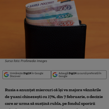
Sursa foto: Profimedia Images
Urmărește
Digi24
în Google
Adaugă
Digi24
ca sursă preferată în
Discover
Google
Rusia a anunţat miercuri că îşi va majora vânzările
de yuani chinezeşti cu 17%, din 7 februarie, o decizie
care ar urma să susţină rubla, pe fondul sporirii