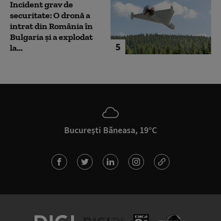
Incident grav de
securitate: O dronă a
intrat din România în
Bulgaria şi a explodat
5
la...
București Băneasa, 19°C