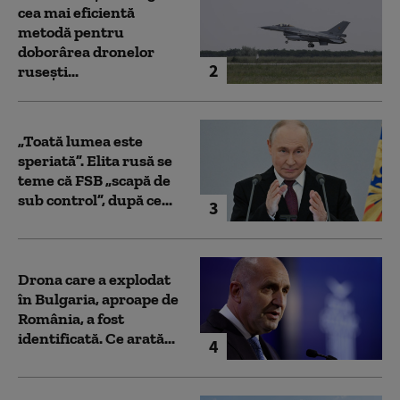
cea mai eficientă
metodă pentru
doborârea dronelor
2
rusești...
„Toată lumea este
speriată”. Elita rusă se
teme că FSB „scapă de
sub control”, după ce...
3
Drona care a explodat
în Bulgaria, aproape de
România, a fost
identificată. Ce arată...
4