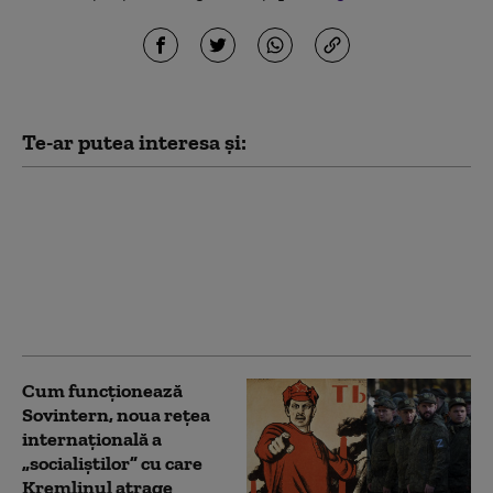
Te-ar putea interesa și:
Kim Jong Un are mai
mulți bani ca niciodată.
Cât a câștigat din
războiul Rusiei
împotriva Ucrainei
(Bloomberg)
Cum funcționează
Sovintern, noua rețea
internațională a
„socialiștilor” cu care
Kremlinul atrage