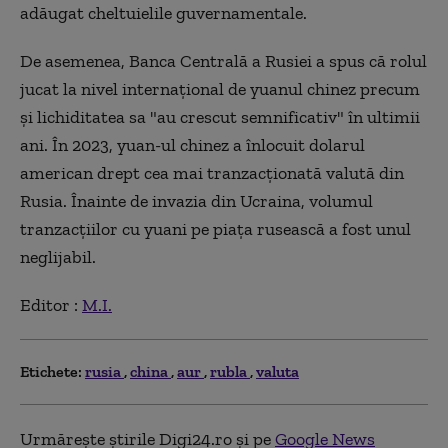
adăugat cheltuielile guvernamentale.
De asemenea, Banca Centrală a Rusiei a spus că rolul
jucat la nivel internaţional de yuanul chinez precum
şi lichiditatea sa "au crescut semnificativ" în ultimii
ani. În 2023, yuan-ul chinez a înlocuit dolarul
american drept cea mai tranzacţionată valută din
Rusia. Înainte de invazia din Ucraina, volumul
tranzacţiilor cu yuani pe piaţa rusească a fost unul
neglijabil.
Editor :
M.I.
Etichete:
rusia
china
aur
rubla
valuta
Urmărește știrile Digi24.ro și pe
Google News