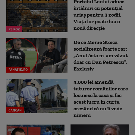
Portalul Leului aduce
întâlniri cu potențial
uriaș pentru 3 zodii.
Viața lor poate lua o
nouă direcție
PE ROZ
De ce Meme Stoica
socializează foarte rar:
„Anul ăsta m-am văzut
doar cu Dan Petrescu”.
Exclusiv
FANATIK.RO
4.000 lei amendă
tuturor românilor care
locuiesc la casă și fac
acest lucru în curte,
crezând că nu îi vede
CANCAN
nimeni