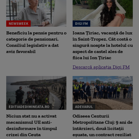
NEWSWEEK
DIGI FM
Beneficiu la pensie pentru o
Ioana Țiriac, vacanță de lux
categorie de pensionari.
în Saint-Tropez. Cât costă o
Consiliul legislativ a dat
singură noapte la hotelul cu
aviz favorabil
aspect de castel ales de
fiica lui Ion Țiriac
Descarcă aplicația Digi FM
EDITIADEDIMINEATA.RO
ADEVARUL
Niciun stat nu a activat
Odiseea Centurii
mecanismul UE anti-
Metropolitane Cluj: 9 ani de
dezinformare în timpul
întârzieri, două licitații
crizei din Ceuta
eșuate, un contract reziliat