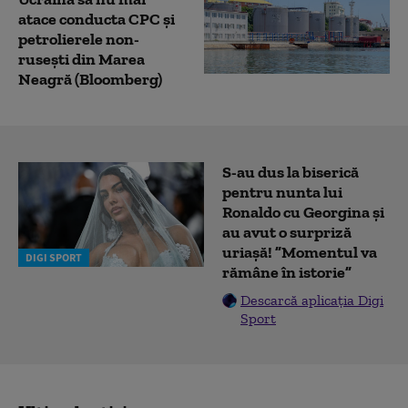
atace conducta CPC şi
petrolierele non-
ruseşti din Marea
Neagră (Bloomberg)
S-au dus la biserică
pentru nunta lui
Ronaldo cu Georgina și
au avut o surpriză
uriașă! ”Momentul va
DIGI SPORT
rămâne în istorie”
Descarcă aplicația Digi
Sport