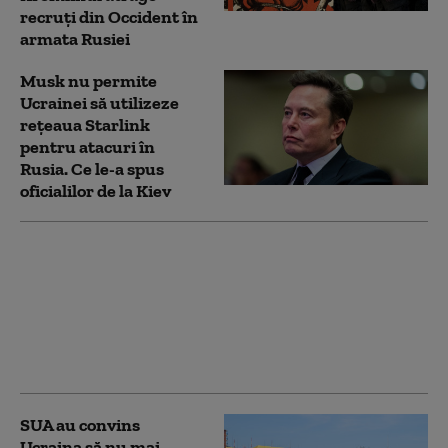
recruți din Occident în
armata Rusiei
Musk nu permite
Ucrainei să utilizeze
reţeaua Starlink
pentru atacuri în
Rusia. Ce le-a spus
oficialilor de la Kiev
Dan Motreanu, reacție
după menținerea
ratingului de țară: „Nu
putem reveni la iluzia
că există bani fără
limită”
SUA au convins
Ucraina să nu mai