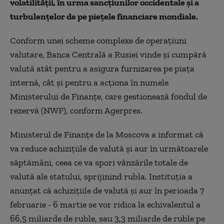
volatilităţii, în urma sancţiunilor occidentale şi a
turbulenţelor de pe pieţele financiare mondiale.
Conform unei scheme complexe de operaţiuni
valutare, Banca Centrală a Rusiei vinde şi cumpără
valută atât pentru a asigura furnizarea pe piaţa
internă, cât şi pentru a acţiona în numele
Ministerului de Finanţe, care gestionează fondul de
rezervă (NWF), conform Agerpres.
Ministerul de Finanţe de la Moscova a informat că
va reduce achiziţiile de valută şi aur în următoarele
săptămâni, ceea ce va spori vânzările totale de
valută ale statului, sprijinind rubla. Instituţia a
anunţat că achiziţiile de valută şi aur în perioada 7
februarie - 6 martie se vor ridica la echivalentul a
66,5 miliarde de ruble, sau 3,3 miliarde de ruble pe