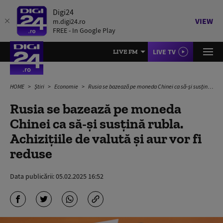
Digi24
VIEW
m.digi24.ro
FREE - In Google Play
LIVE TV
LIVE FM
HOME
Știri
Economie
Rusia se bazează pe moneda Chinei ca să-și susțină rubla. Achizițiile de valută și aur vor fi reduse
Rusia se bazează pe moneda
Chinei ca să-și susțină rubla.
Achizițiile de valută și aur vor fi
reduse
Data publicării:
05.02.2025 16:52