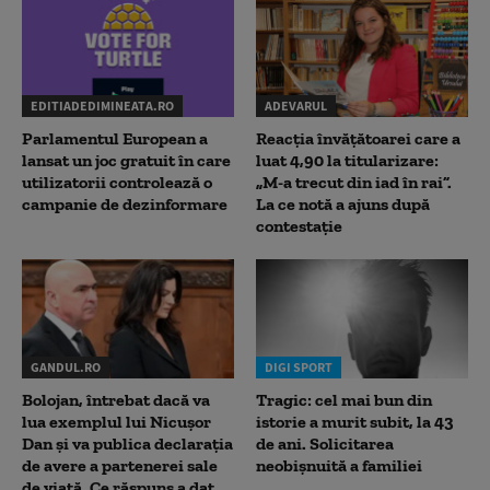
EDITIADEDIMINEATA.RO
ADEVARUL
Parlamentul European a
Reacția învățătoarei care a
lansat un joc gratuit în care
luat 4,90 la titularizare:
utilizatorii controlează o
„M-a trecut din iad în rai”.
campanie de dezinformare
La ce notă a ajuns după
contestație
GANDUL.RO
DIGI SPORT
Bolojan, întrebat dacă va
Tragic: cel mai bun din
lua exemplul lui Nicușor
istorie a murit subit, la 43
Dan și va publica declarația
de ani. Solicitarea
de avere a partenerei sale
neobișnuită a familiei
de viață. Ce răspuns a dat...