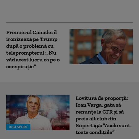
poziția internațională”
a Rabatului
Premierul Canadei îl
ironizează pe Trump
după o problemă cu
teleprompterul: „Nu
văd acest lucru ca pe o
conspirație”
Lovitură de proporții:
Ioan Varga, gata să
renunțe la CFR și să
preia alt club din
SuperLigă: ”Acolo sunt
DIGI SPORT
toate condițiile”