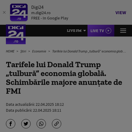
Digi24
VIEW
m.digi24.ro
FREE - In Google Play
LIVE TV
LIVE FM
HOME
Știri
Economie
Tarifele lui Donald Trump „tulbură” economia globală. Schimbările majore anunțate de FMI
Tarifele lui Donald Trump
„tulbură” economia globală.
Schimbările majore anunțate de
FMI
Data actualizării:
22.04.2025 18:12
Data publicării:
22.04.2025 18:11