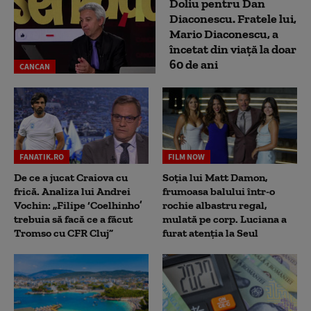
Doliu pentru Dan
Diaconescu. Fratele lui,
Mario Diaconescu, a
încetat din viață la doar
60 de ani
CANCAN
FANATIK.RO
FILM NOW
De ce a jucat Craiova cu
Soția lui Matt Damon,
frică. Analiza lui Andrei
frumoasa balului într-o
Vochin: „Filipe ‘Coelhinho’
rochie albastru regal,
trebuia să facă ce a făcut
mulată pe corp. Luciana a
Tromso cu CFR Cluj”
furat atenția la Seul