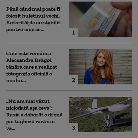
Până când mai poate fi
folosit buletinul vechi.
Autoritățile au stabilit
pentru cine se...
1
Cine este românca
Alecsandra Drăgoi,
tânăra care a realizat
fotografia oficială a
2
noului...
„Nu am mai văzut
niciodată așa ceva”:
Rusia a doborât o dronă
portugheză rară și o
3
va...