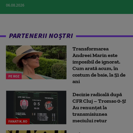
06.08.2026
PARTENERII NOȘTRI
Transformarea
Andreei Marin este
imposibil de ignorat.
Cum arată acum, în
costum de baie, la 51 de
PE ROZ
ani
Decizie radicală după
CFR Cluj – Tromso 0-5!
Au renunțat la
transmisiunea
meciului retur
FANATIK.RO