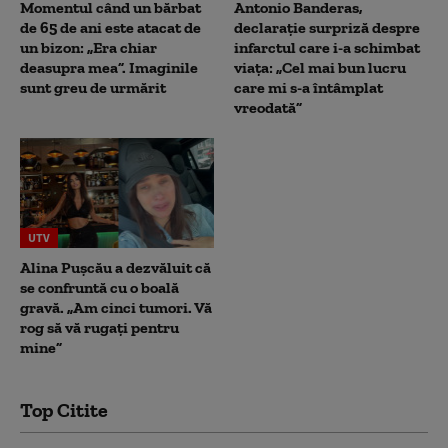
Momentul când un bărbat
Antonio Banderas,
de 65 de ani este atacat de
declarație surpriză despre
un bizon: „Era chiar
infarctul care i-a schimbat
deasupra mea”. Imaginile
viața: „Cel mai bun lucru
sunt greu de urmărit
care mi s-a întâmplat
vreodată”
UTV
Alina Pușcău a dezvăluit că
se confruntă cu o boală
gravă. „Am cinci tumori. Vă
rog să vă rugați pentru
mine”
Top Citite