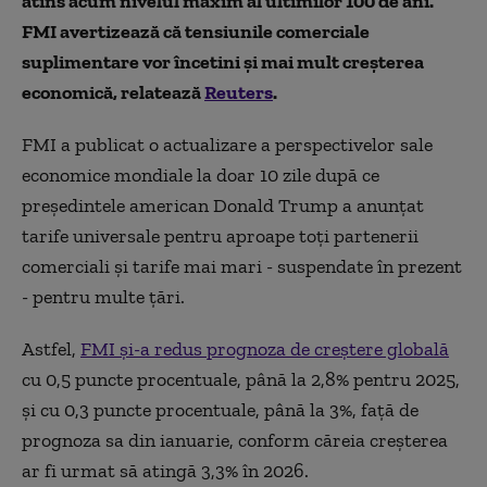
atins acum nivelul maxim al ultimilor 100 de ani.
FMI avertizează că tensiunile comerciale
suplimentare vor încetini şi mai mult creşterea
economică, relatează
Reuters
.
FMI a publicat o actualizare a perspectivelor sale
economice mondiale la doar 10 zile după ce
preşedintele american Donald Trump a anunţat
tarife universale pentru aproape toţi partenerii
comerciali şi tarife mai mari - suspendate în prezent
- pentru multe ţări.
Astfel,
FMI şi-a redus prognoza de creştere globală
cu 0,5 puncte procentuale, până la 2,8% pentru 2025,
şi cu 0,3 puncte procentuale, până la 3%, faţă de
prognoza sa din ianuarie, conform căreia creşterea
ar fi urmat să atingă 3,3% în 2026.