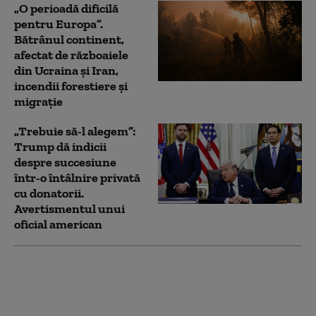
„O perioadă dificilă
pentru Europa”.
Bătrânul continent,
afectat de războaiele
din Ucraina și Iran,
incendii forestiere și
migrație
„Trebuie să-l alegem”:
Trump dă indicii
despre succesiune
într-o întâlnire privată
cu donatorii.
Avertismentul unui
oficial american
Relația dintre SUA și
Maroc, în centrul
atenției după criza din
Ceuta: „A consolidat