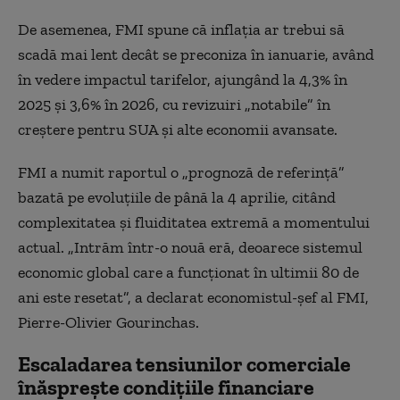
De asemenea, FMI spune că inflaţia ar trebui să
scadă mai lent decât se preconiza în ianuarie, având
în vedere impactul tarifelor, ajungând la 4,3% în
2025 şi 3,6% în 2026, cu revizuiri „notabile” în
creştere pentru SUA şi alte economii avansate.
FMI a numit raportul o „prognoză de referinţă”
bazată pe evoluţiile de până la 4 aprilie, citând
complexitatea şi fluiditatea extremă a momentului
actual. „Intrăm într-o nouă eră, deoarece sistemul
economic global care a funcţionat în ultimii 80 de
ani este resetat”, a declarat economistul-şef al FMI,
Pierre-Olivier Gourinchas.
Escaladarea tensiunilor comerciale
înăsprește condițiile financiare