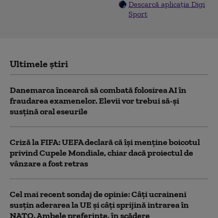
Descarcă aplicația Digi
Sport
Ultimele știri
Danemarca încearcă să combată folosirea AI în
fraudarea examenelor. Elevii vor trebui să-şi
susţină oral eseurile
Criză la FIFA: UEFA declară că îşi menţine boicotul
privind Cupele Mondiale, chiar dacă proiectul de
vânzare a fost retras
Cel mai recent sondaj de opinie: Câți ucraineni
susțin aderarea la UE și câți sprijină intrarea în
NATO. Ambele preferințe, în scădere