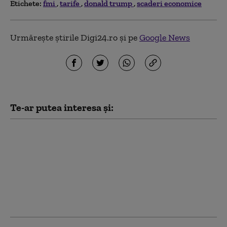
Etichete:
fmi
tarife
donald trump
scaderi economice
Urmărește știrile Digi24.ro și pe
Google News
Te-ar putea interesa și:
Marja de manevră a lui
Donald Trump în
privința Iranului, din
ce în ce mai limitată:
liderul SUA este prins
între opțiuni
neatractive