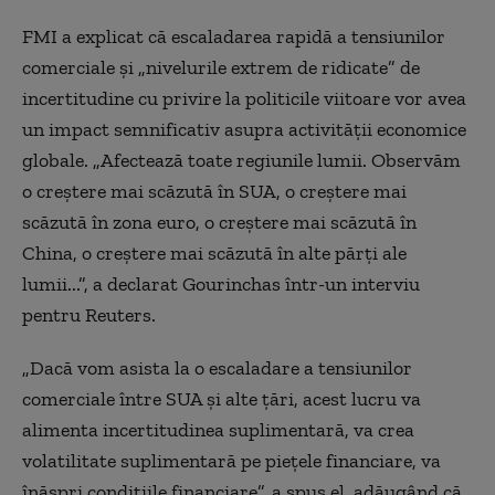
FMI a explicat că escaladarea rapidă a tensiunilor
comerciale şi „nivelurile extrem de ridicate” de
incertitudine cu privire la politicile viitoare vor avea
un impact semnificativ asupra activităţii economice
globale. „Afectează toate regiunile lumii. Observăm
o creştere mai scăzută în SUA, o creştere mai
scăzută în zona euro, o creştere mai scăzută în
China, o creştere mai scăzută în alte părţi ale
lumii...”, a declarat Gourinchas într-un interviu
pentru Reuters.
„Dacă vom asista la o escaladare a tensiunilor
comerciale între SUA şi alte ţări, acest lucru va
alimenta incertitudinea suplimentară, va crea
volatilitate suplimentară pe pieţele financiare, va
înăspri condiţiile financiare”, a spus el, adăugând că