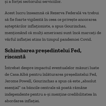
şi a forţei sectorului serviciilor.
Acest lucru înseamnă că Rezerva Federală va trebui
să fie foarte vigilentă în ceea ce priveşte ancorarea
aşteptărilor inflaţioniste, a spus Gourinchas,
menţionând că mulţi americani sunt încă marcaţi de
vârful inflaţiei atins în timpul pandemiei Covid.
Schimbarea președintelui Fed,
riscantă
Întrebat despre impactul eventualelor măsuri luate
de Casa Albă pentru înlăturarea preşedintelui Fed,
Jerome Powell, Gourinchas a spus că este „absolut
esenţial” ca băncile centrale să poată rămâne
independente pentru a-şi menţine credibilitatea în
abordarea inflaţiei.