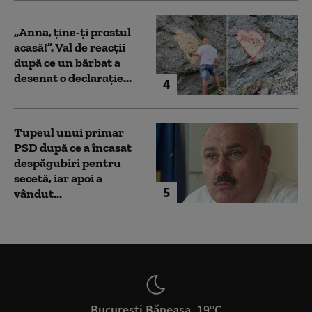
„Anna, ţine-ţi prostul
acasă!”. Val de reacții
după ce un bărbat a
desenat o declarație...
4
Tupeul unui primar
PSD după ce a încasat
despăgubiri pentru
secetă, iar apoi a
5
vândut...
București Băneasa, 19°C