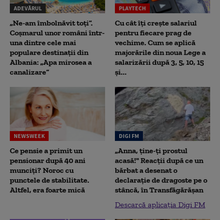
ADEVĂRUL
PLAYTECH
„Ne-am îmbolnăvit toți”.
Cu cât îți crește salariul
Coșmarul unor români într-
pentru fiecare prag de
una dintre cele mai
vechime. Cum se aplică
populare destinații din
majorările din noua Lege a
Albania: „Apa mirosea a
salarizării după 3, 5, 10, 15
canalizare”
și...
NEWSWEEK
DIGI FM
Ce pensie a primit un
„Anna, ţine-ţi prostul
pensionar după 40 ani
acasă!" Reacţii după ce un
munciți? Noroc cu
bărbat a desenat o
punctele de stabilitate.
declaraţie de dragoste pe o
Altfel, era foarte mică
stâncă, în Transfăgărăşan
Descarcă aplicația Digi FM