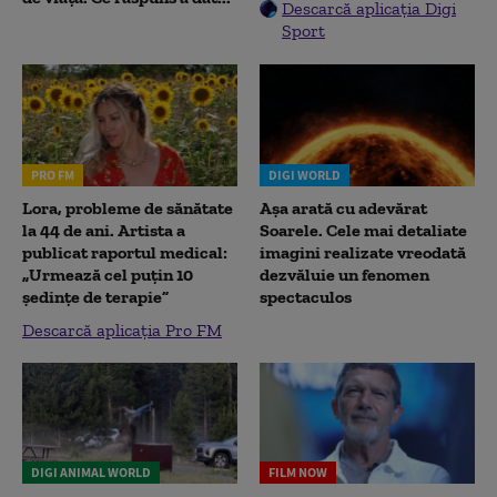
Descarcă aplicația Digi
Sport
PRO FM
DIGI WORLD
Lora, probleme de sănătate
Așa arată cu adevărat
la 44 de ani. Artista a
Soarele. Cele mai detaliate
publicat raportul medical:
imagini realizate vreodată
„Urmează cel puțin 10
dezvăluie un fenomen
ședințe de terapie”
spectaculos
Descarcă aplicația Pro FM
DIGI ANIMAL WORLD
FILM NOW