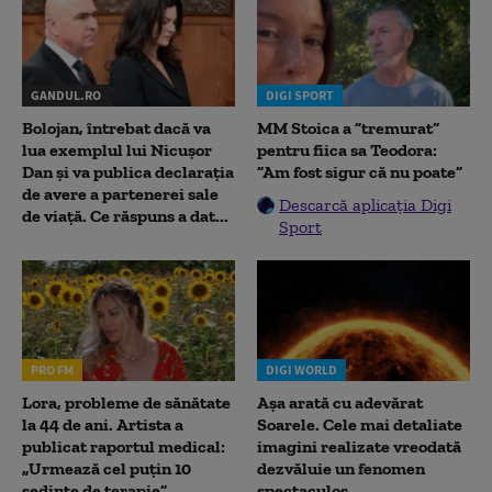
GANDUL.RO
DIGI SPORT
Bolojan, întrebat dacă va
MM Stoica a ”tremurat”
lua exemplul lui Nicușor
pentru fiica sa Teodora:
Dan și va publica declarația
”Am fost sigur că nu poate”
de avere a partenerei sale
Descarcă aplicația Digi
de viață. Ce răspuns a dat...
Sport
PRO FM
DIGI WORLD
Lora, probleme de sănătate
Așa arată cu adevărat
la 44 de ani. Artista a
Soarele. Cele mai detaliate
publicat raportul medical:
imagini realizate vreodată
„Urmează cel puțin 10
dezvăluie un fenomen
ședințe de terapie”
spectaculos