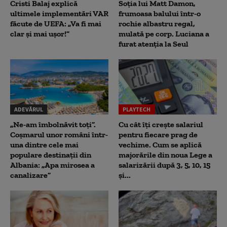
Cristi Balaj explică
Soția lui Matt Damon,
ultimele implementări VAR
frumoasa balului într-o
făcute de UEFA: „Va fi mai
rochie albastru regal,
clar și mai ușor!”
mulată pe corp. Luciana a
furat atenția la Seul
ADEVĂRUL
PLAYTECH
„Ne-am îmbolnăvit toți”.
Cu cât îți crește salariul
Coșmarul unor români într-
pentru fiecare prag de
una dintre cele mai
vechime. Cum se aplică
populare destinații din
majorările din noua Lege a
Albania: „Apa mirosea a
salarizării după 3, 5, 10, 15
canalizare”
și...