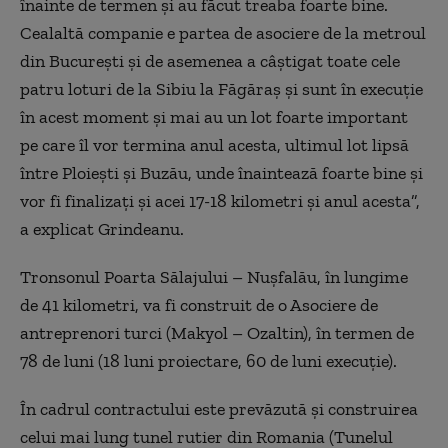
înainte de termen şi au făcut treaba foarte bine.
Cealaltă companie e partea de asociere de la metroul
din Bucureşti şi de asemenea a câştigat toate cele
patru loturi de la Sibiu la Făgăraş şi sunt în execuţie
în acest moment şi mai au un lot foarte important
pe care îl vor termina anul acesta, ultimul lot lipsă
între Ploieşti şi Buzău, unde înaintează foarte bine şi
vor fi finalizaţi şi acei 17-18 kilometri şi anul acesta”,
a explicat Grindeanu.
Tronsonul Poarta Sălajului – Nuşfalău, în lungime
de 41 kilometri, va fi construit de o Asociere de
antreprenori turci (Makyol – Ozaltin), în termen de
78 de luni (18 luni proiectare, 60 de luni execuţie).
În cadrul contractului este prevăzută şi construirea
celui mai lung tunel rutier din Romania (Tunelul