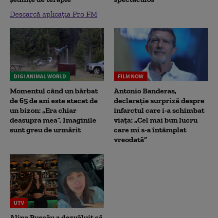
Descarcă aplicația Pro FM
DIGI ANIMAL WORLD
FILM NOW
Momentul când un bărbat
Antonio Banderas,
de 65 de ani este atacat de
declarație surpriză despre
un bizon: „Era chiar
infarctul care i-a schimbat
deasupra mea”. Imaginile
viața: „Cel mai bun lucru
sunt greu de urmărit
care mi s-a întâmplat
vreodată”
UTV
Alina Pușcău a dezvăluit că