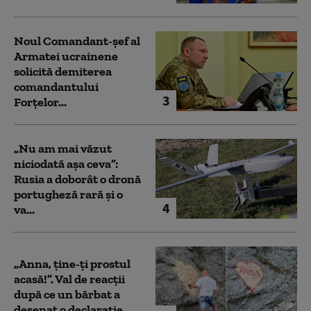
Noul Comandant-șef al
Armatei ucrainene
solicită demiterea
comandantului
3
Forțelor...
„Nu am mai văzut
niciodată așa ceva”:
Rusia a doborât o dronă
portugheză rară și o
4
va...
„Anna, ţine-ţi prostul
acasă!”. Val de reacții
după ce un bărbat a
desenat o declarație...