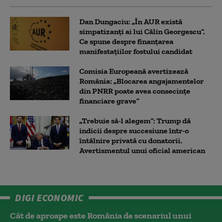
Dan Dungaciu: „În AUR există
simpatizanți ai lui Călin Georgescu”.
Ce spune despre finanțarea
manifestațiilor fostului candidat
Comisia Europeană avertizează
România: „Blocarea angajamentelor
din PNRR poate avea consecințe
financiare grave”
„Trebuie să-l alegem”: Trump dă
indicii despre succesiune într-o
întâlnire privată cu donatorii.
Avertismentul unui oficial american
DIGI ECONOMIC
Cât de aproape este România de scenariul unui