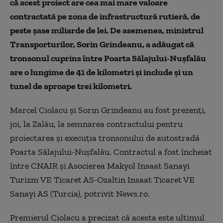
că acest proiect are cea mai mare valoare
contractată pe zona de infrastructură rutieră, de
peste şase miliarde de lei. De asemenea, ministrul
Transporturilor, Sorin Grindeanu, a adăugat că
tronsonul cuprins între Poarta Sălajului-Nuşfalău
are o lungime de 41 de kilometri şi include şi un
tunel de aproape trei kilometri.
Marcel Ciolacu şi Sorin Grindeanu au fost prezenţi,
joi, la Zalău, la semnarea contractului pentru
proiectarea şi execuţia tronsonului de autostradă
Poarta Sălajului-Nuşfalău. Contractul a fost încheiat
între CNAIR şi Asocierea Makyol Insaat Sanayi
Turizm VE Ticaret AS-Ozaltin Insaat Ticaret VE
Sanayi AS (Turcia), potrivit News.ro.
Premierul Ciolacu a precizat că acesta este ultimul