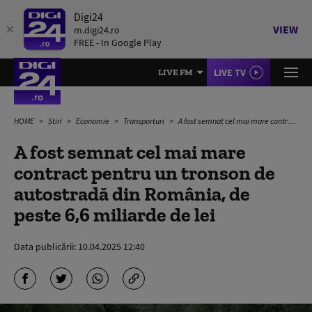
Digi24
VIEW
m.digi24.ro
FREE - In Google Play
LIVE TV
LIVE FM
HOME
Știri
Economie
Transporturi
A fost semnat cel mai mare contract pentru un tronson de autostradă din România, de peste 6,6 miliarde de lei
A fost semnat cel mai mare
contract pentru un tronson de
autostradă din România, de
peste 6,6 miliarde de lei
Data publicării:
10.04.2025 12:40