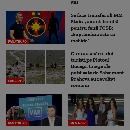
ani
Se face transferul! MM
Stoica, anunț-bombă
pentru fanii FCSB:
„Săptămâna asta se
închide”
FANATIK.RO
Cum au apărut doi
turiști pe Platoul
Bucegi. Imaginile
publicate de Salvamont
Prahova au revoltat
CANCAN
românii
FANATIK.RO
FILM NOW