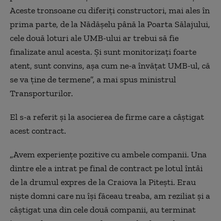
Aceste tronsoane cu diferiţi constructori, mai ales în
prima parte, de la Nădăşelu până la Poarta Sălajului,
cele două loturi ale UMB-ului ar trebui să fie
finalizate anul acesta. Şi sunt monitorizaţi foarte
atent, sunt convins, aşa cum ne-a învăţat UMB-ul, că
se va ţine de termene”, a mai spus ministrul
Transporturilor.
El s-a referit şi la asocierea de firme care a câştigat
acest contract.
„Avem experienţe pozitive cu ambele companii. Una
dintre ele a intrat pe final de contract pe lotul întâi
de la drumul expres de la Craiova la Piteşti. Erau
nişte domni care nu îşi făceau treaba, am reziliat şi a
câştigat una din cele două companii, au terminat