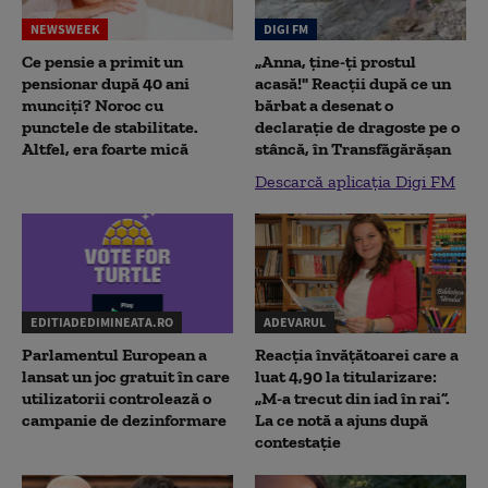
NEWSWEEK
DIGI FM
Ce pensie a primit un
„Anna, ţine-ţi prostul
pensionar după 40 ani
acasă!" Reacţii după ce un
munciți? Noroc cu
bărbat a desenat o
punctele de stabilitate.
declaraţie de dragoste pe o
Altfel, era foarte mică
stâncă, în Transfăgărăşan
Descarcă aplicația Digi FM
EDITIADEDIMINEATA.RO
ADEVARUL
Parlamentul European a
Reacția învățătoarei care a
lansat un joc gratuit în care
luat 4,90 la titularizare:
utilizatorii controlează o
„M-a trecut din iad în rai”.
campanie de dezinformare
La ce notă a ajuns după
contestație