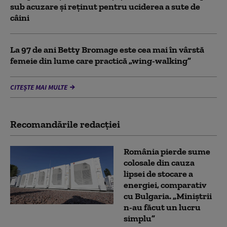
sub acuzare şi reţinut pentru uciderea a sute de
câini
La 97 de ani Betty Bromage este cea mai în vârstă
femeie din lume care practică „wing-walking”
CITEȘTE MAI MULTE
Recomandările redacţiei
România pierde sume
colosale din cauza
lipsei de stocare a
energiei, comparativ
cu Bulgaria. „Miniștrii
n-au făcut un lucru
simplu”