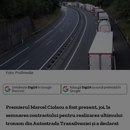
Foto: Profimedia
Urmărește
Digi24
în Google
Adaugă
Digi24
ca sursă preferată în
Discover
Google
Premierul Marcel Ciolacu a fost prezent, joi, la
semnarea contractului pentru realizarea ultimului
tronson din Autostrada Transilvaniei şi a declarat