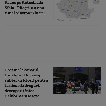
Avans pe Autostrada
Sibiu–Pitești: un nou
tunel a intrat în lucru
Buncăr demn de un
film, cu un tunel de 120
de metri și o ieșire de
urgență secretă,
descoperit în Calabria
Cocaină la capătul
tunelului: Un pasaj
subteran folosit pentru
traficul de droguri,
descoperit între
California şi Mexic