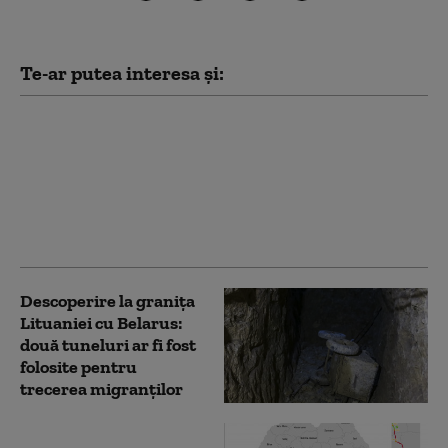
Te-ar putea interesa și:
Moment istoric pentru
cel mai lung tunel
feroviar din lume:
muncitorii din Italia și
Austria și-au dat mâna
la 1.500 m sub pământ
Descoperire la granița
Lituaniei cu Belarus:
două tuneluri ar fi fost
folosite pentru
trecerea migranților