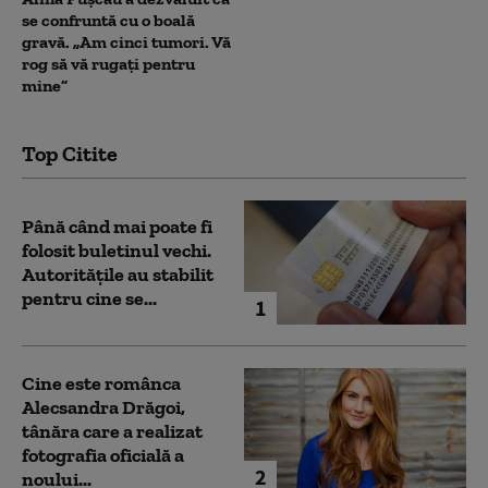
se confruntă cu o boală
gravă. „Am cinci tumori. Vă
rog să vă rugați pentru
mine”
Top Citite
Până când mai poate fi
folosit buletinul vechi.
Autoritățile au stabilit
pentru cine se...
1
Cine este românca
Alecsandra Drăgoi,
tânăra care a realizat
fotografia oficială a
2
noului...