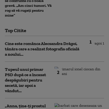
se confruntă cu o boală
gravă. „Am cinci tumori. Vă
rog să vă rugați pentru
mine”
Top Citite
1
Cine este românca Alecsandra Drăgoi,
tânăra care a realizat fotografia oficială
a noului...
Tupeul unui primar
2
PSD după ce a încasat
despăgubiri pentru
secetă, iar apoi a
vândut...
„Anna, ţine-ţi prostul