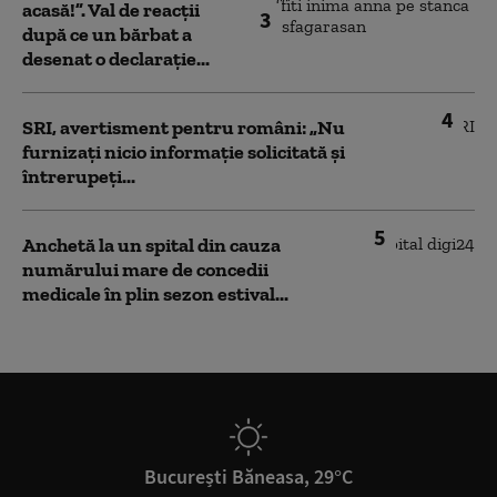
acasă!”. Val de reacții
3
după ce un bărbat a
desenat o declarație...
4
SRI, avertisment pentru români: „Nu
furnizați nicio informație solicitată și
întrerupeți...
5
Anchetă la un spital din cauza
numărului mare de concedii
medicale în plin sezon estival...
București Băneasa, 29°C