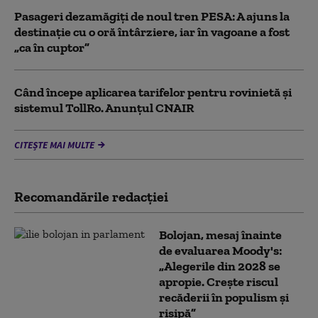
Pasageri dezamăgiți de noul tren PESA: A ajuns la
destinație cu o oră întârziere, iar în vagoane a fost
„ca în cuptor”
Când începe aplicarea tarifelor pentru rovinietă şi
sistemul TollRo. Anunțul CNAIR
CITEȘTE MAI MULTE
Recomandările redacţiei
Bolojan, mesaj înainte
de evaluarea Moody's:
„Alegerile din 2028 se
apropie. Crește riscul
recăderii în populism și
risipă”