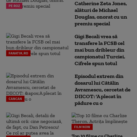
Catherine Zeta Jones,
PE ROZ
alături de Michael
Douglas, onorat cu un
premiu special
Gigi Becali vrea să
transfere la FCSB cel
mai bun dribleur din
FANATIK.RO
campionatul Turciei.
Cifrele spun totul
Episodul extrem din
dosarul lui Cătălin
Avramescu, cercetat de
DIICOT: 'A plecat în
CANCAN
pădure cu o
FILM NOW
Top 10 filme cu Charlize