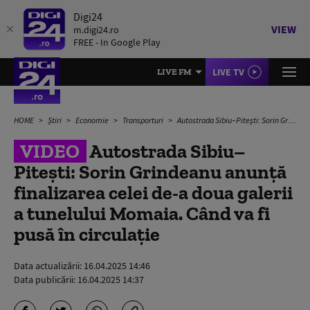
Digi24
VIEW
m.digi24.ro
FREE - In Google Play
LIVE TV
LIVE FM
HOME
Știri
Economie
Transporturi
Autostrada Sibiu–Pitești: Sorin Grindeanu anunță finalizarea celei de-a doua galerii a tunelului Momaia. Când va fi pusă în circulație
VIDEO
Autostrada Sibiu–
Pitești: Sorin Grindeanu anunță
finalizarea celei de-a doua galerii
a tunelului Momaia. Când va fi
pusă în circulație
Data actualizării:
16.04.2025 14:46
Data publicării:
16.04.2025 14:37