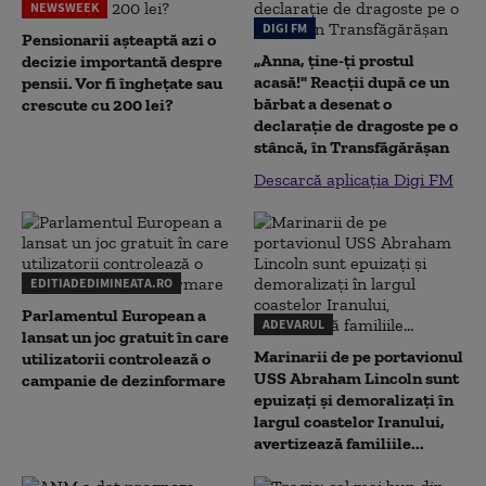
NEWSWEEK
DIGI FM
Pensionarii așteaptă azi o
„Anna, ţine-ţi prostul
decizie importantă despre
acasă!" Reacţii după ce un
pensii. Vor fi înghețate sau
bărbat a desenat o
crescute cu 200 lei?
declaraţie de dragoste pe o
stâncă, în Transfăgărăşan
Descarcă aplicația Digi FM
EDITIADEDIMINEATA.RO
Parlamentul European a
ADEVARUL
lansat un joc gratuit în care
Marinarii de pe portavionul
utilizatorii controlează o
USS Abraham Lincoln sunt
campanie de dezinformare
epuizați și demoralizați în
largul coastelor Iranului,
avertizează familiile...