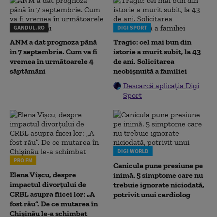
GANDUL.RO
DIGI SPORT
ANM a dat prognoza până
Tragic: cel mai bun din
în 7 septembrie. Cum va fi
istorie a murit subit, la 43
vremea în următoarele 4
de ani. Solicitarea
săptămâni
neobișnuită a familiei
Descarcă aplicația Digi
Sport
DIGI WORLD
PRO FM
Canicula pune presiune pe
Elena Vîșcu, despre
inimă. 5 simptome care nu
impactul divorțului de
trebuie ignorate niciodată,
CRBL asupra fiicei lor: „A
potrivit unui cardiolog
fost rău”. De ce mutarea în
Chișinău le-a schimbat