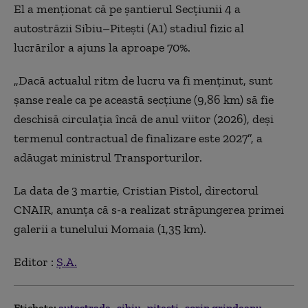
El a menţionat că pe şantierul Secţiunii 4 a
autostrăzii Sibiu–Piteşti (A1) stadiul fizic al
lucrărilor a ajuns la aproape 70%.
„Dacă actualul ritm de lucru va fi menţinut, sunt
şanse reale ca pe această secţiune (9,86 km) să fie
deschisă circulaţia încă de anul viitor (2026), deşi
termenul contractual de finalizare este 2027”, a
adăugat ministrul Transporturilor.
La data de 3 martie, Cristian Pistol, directorul
CNAIR, anunţa că s-a realizat străpungerea primei
galerii a tunelului Momaia (1,35 km).
Editor :
Ș.A.
Etichete:
autostrada
sibiu
pitesti
sorin grindeanu