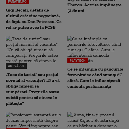
FANATIK.RO
Theron. Actrița împlinește
Gigi Becali, detalii de
51 de ani
ultimă oră: cine negociază,
de fapt, cu Dan Petrescu! Ce
rol ar putea avea la FCSB
PLAYTECH
ADEVĂRUL
Ce se întâmplă cu panourile
„Taxa de turist” sau prețul
fotovoltaice când sunt 40°C
normal al vacanței? „Nu vă
afară. Cum le influențează
obligă nimeni să
canicula performanța
cumpărați. Prețurile astea
există pentru că cineva le
plătește”