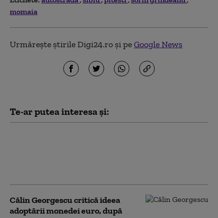
momaia
Urmărește știrile Digi24.ro și pe
Google News
Te-ar putea interesa și:
Grindeanu: Legile votate de
Parlament împiedică pierderea
banilor din PNRR. PSD cere acum
și Legea salarizării
Călin Georgescu critică ideea
adoptării monedei euro, după