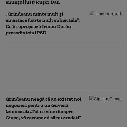
anunțul lui Nicușor Dan
„Grindeanu minte mult şi
amestecă foarte mult subiectele”.
Ce îi reproșează Irineu Darău
președintelui PSD
Răspunsul lui Ilie
Bolojan pentru Sorin
Grindeanu, după ce
liderul PSD a cerut
repornirea centralelor
pe cărbune
Grindeanu neagă că au existat noi
negocieri pentru un Guvern
tehnocrat: „Tot ce vine dinspre
Ciucu, vă recomand să nu credeţi”