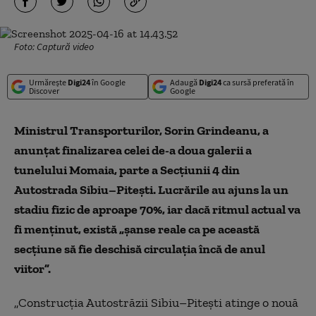
Foto: Captură video
Urmărește
Digi24
în Google
Adaugă
Digi24
ca sursă preferată în
Discover
Google
Ministrul Transporturilor, Sorin Grindeanu, a
anunțat finalizarea celei de-a doua galerii a
tunelului Momaia, parte a Secțiunii 4 din
Autostrada Sibiu–Pitești. Lucrările au ajuns la un
stadiu fizic de aproape 70%, iar dacă ritmul actual va
fi menținut, există „șanse reale ca pe această
secțiune să fie deschisă circulaţia încă de anul
viitor”.
„Construcţia Autostrăzii Sibiu–Piteşti atinge o nouă