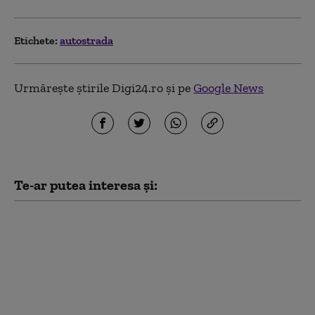
Etichete:
autostrada
Urmărește știrile Digi24.ro și pe
Google News
Te-ar putea interesa și:
Autostrada A8 mai
întârzie. Trei
contestații pentru
tronsonul 2 Târgu
Frumos-Leţcani.
Atribuirea