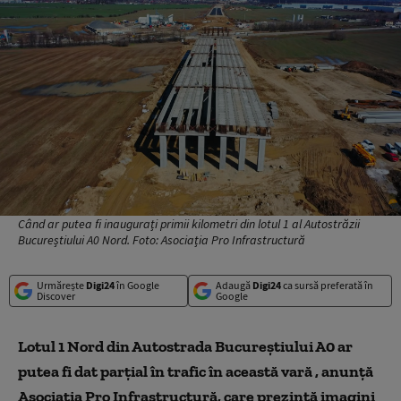
Când ar putea fi inaugurați primii kilometri din lotul 1 al Autostrăzii
Bucureștiului A0 Nord. Foto: Asociația Pro Infrastructură
Urmărește
Digi24
în Google
Adaugă
Digi24
ca sursă preferată în
Discover
Google
Lotul 1 Nord din Autostrada Bucureștiului A0 ar
putea fi dat parțial în trafic în această vară , anunță
Asociația Pro Infrastructură, care prezintă imagini