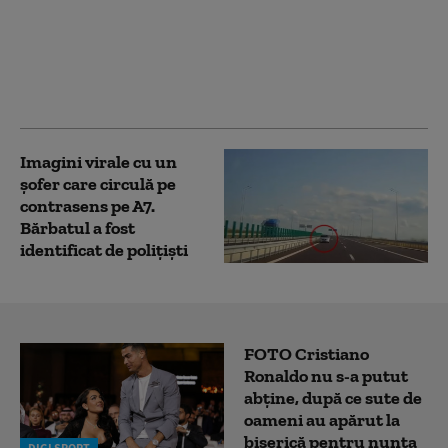
Autostrada Sibiu-
Piteşti (A1), prioritate
naţională. În ce stadiu
de execuție au ajuns
lucrările
Imagini virale cu un
șofer care circulă pe
contrasens pe A7.
Bărbatul a fost
identificat de polițiști
FOTO Cristiano
Ronaldo nu s-a putut
abține, după ce sute de
oameni au apărut la
biserică pentru nunta
DIGI SPORT