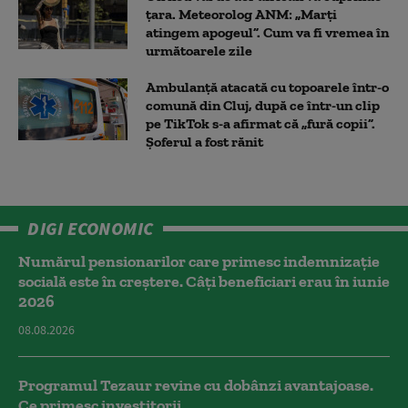
țara. Meteorolog ANM: „Marți
atingem apogeul”. Cum va fi vremea în
următoarele zile
Ambulanţă atacată cu topoarele într-o
comună din Cluj, după ce într-un clip
pe TikTok s-a afirmat că „fură copii”.
Șoferul a fost rănit
DIGI ECONOMIC
Numărul pensionarilor care primesc indemnizaţie
socială este în creștere. Câți beneficiari erau în iunie
2026
08.08.2026
Programul Tezaur revine cu dobânzi avantajoase.
Ce primesc investitorii