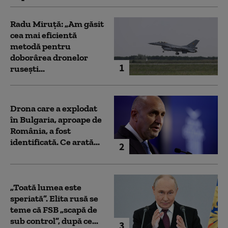
Radu Miruță: „Am găsit
cea mai eficientă
metodă pentru
doborârea dronelor
1
rusești...
Drona care a explodat
în Bulgaria, aproape de
România, a fost
identificată. Ce arată...
2
„Toată lumea este
speriată”. Elita rusă se
teme că FSB „scapă de
sub control”, după ce...
3