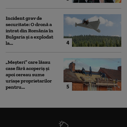
Incident grav de
securitate: O dronă a
intrat din România în
Bulgaria şi a explodat
4
la...
„Meșteri” care lăsau
case fără acoperiș și
apoi cereau sume
uriașe proprietarilor
5
pentru...