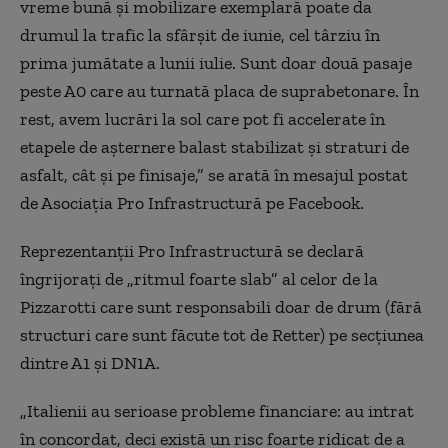
vreme bună și mobilizare exemplară poate da
drumul la trafic la sfârșit de iunie, cel târziu în
prima jumătate a lunii iulie. Sunt doar două pasaje
peste A0 care au turnată placa de suprabetonare. În
rest, avem lucrări la sol care pot fi accelerate în
etapele de așternere balast stabilizat și straturi de
asfalt, cât și pe finisaje,” se arată în mesajul postat
de Asociația Pro Infrastructură pe Facebook.
Reprezentanții Pro Infrastructură se declară
îngrijorați de „ritmul foarte slab” al celor de la
Pizzarotti care sunt responsabili doar de drum (fără
structuri care sunt făcute tot de Retter) pe secțiunea
dintre A1 și DN1A.
„Italienii au serioase probleme financiare: au intrat
în concordat, deci există un risc foarte ridicat de a