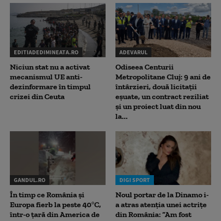
EDITIADEDIMINEATA.RO
ADEVARUL
Niciun stat nu a activat
Odiseea Centurii
mecanismul UE anti-
Metropolitane Cluj: 9 ani de
dezinformare în timpul
întârzieri, două licitații
crizei din Ceuta
eșuate, un contract reziliat
și un proiect luat din nou
la...
GANDUL.RO
DIGI SPORT
În timp ce România și
Noul portar de la Dinamo i-
Europa fierb la peste 40°C,
a atras atenția unei actrițe
într-o țară din America de
din România: ”Am fost