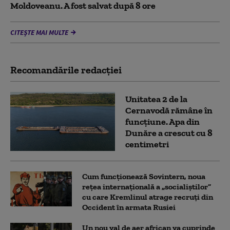
Moldoveanu. A fost salvat după 8 ore
CITEȘTE MAI MULTE
Recomandările redacţiei
Unitatea 2 de la
Cernavodă rămâne în
funcțiune. Apa din
Dunăre a crescut cu 8
centimetri
Cum funcționează Sovintern, noua
rețea internațională a „socialiștilor”
cu care Kremlinul atrage recruți din
Occident în armata Rusiei
Un nou val de aer african va cuprinde