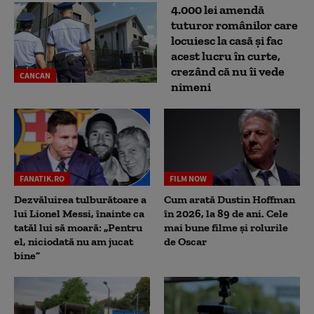
4.000 lei amendă
tuturor românilor care
locuiesc la casă și fac
acest lucru în curte,
crezând că nu îi vede
CANCAN
nimeni
FANATIK.RO
FILM NOW
Dezvăluirea tulburătoare a
Cum arată Dustin Hoffman
lui Lionel Messi, înainte ca
în 2026, la 89 de ani. Cele
tatăl lui să moară: „Pentru
mai bune filme și rolurile
el, niciodată nu am jucat
de Oscar
bine”