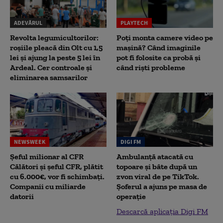
ADEVĂRUL
PLAYTECH
Revolta legumicultorilor:
Poți monta camere video pe
roșiile pleacă din Olt cu 1,5
mașină? Când imaginile
lei și ajung la peste 5 lei în
pot fi folosite ca probă și
Ardeal. Cer controale și
când riști probleme
eliminarea samsarilor
NEWSWEEK
DIGI FM
Șeful milionar al CFR
Ambulanță atacată cu
Călători și șeful CFR, plătit
topoare și bâte după un
cu 6.000€, vor fi schimbați.
zvon viral de pe TikTok.
Companii cu miliarde
Șoferul a ajuns pe masa de
datorii
operație
Descarcă aplicația Digi FM