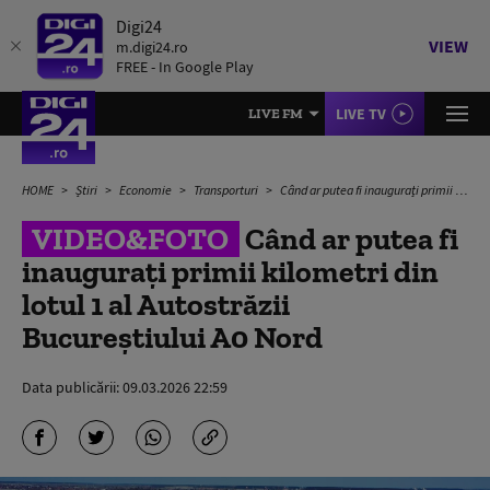
Digi24
VIEW
m.digi24.ro
FREE - In Google Play
LIVE TV
LIVE FM
HOME
Știri
Economie
Transporturi
Când ar putea fi inaugurați primii kilometri din lotul 1 al Autostrăzii Bucureștiului A0 Nord
VIDEO&FOTO
Când ar putea fi
inaugurați primii kilometri din
lotul 1 al Autostrăzii
Bucureștiului A0 Nord
Data publicării:
09.03.2026 22:59