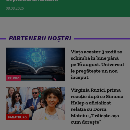
08.08.2026
PARTENERII NOȘTRI
Viața acestor 3 zodii se
schimbă în bine până
pe 16 august. Universul
le pregătește un nou
început
PE ROZ
Virginia Ruzici, prima
reacție după ce Simona
Halep a oficializat
relația cu Dorin
Mateiu: „Trăiește așa
FANATIK.RO
cum dorește”