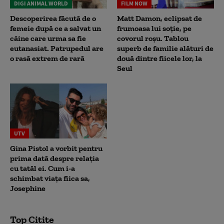
DIGI ANIMAL WORLD
FILM NOW
Descoperirea făcută de o
Matt Damon, eclipsat de
femeie după ce a salvat un
frumoasa lui soție, pe
câine care urma sa fie
covorul roșu. Tablou
eutanasiat. Patrupedul are
superb de familie alături de
o rasă extrem de rară
două dintre fiicele lor, la
Seul
UTV
Gina Pistol a vorbit pentru
prima dată despre relația
cu tatăl ei. Cum i-a
schimbat viața fiica sa,
Josephine
Top Citite