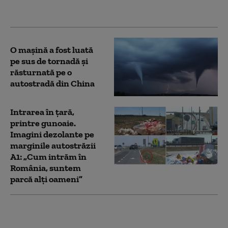
contractului, amânată
pentru toamnă
O mașină a fost luată
pe sus de tornadă și
răsturnată pe o
autostradă din China
Intrarea în țară,
printre gunoaie.
Imagini dezolante pe
marginile autostrăzii
A1: „Cum intrăm în
România, suntem
parcă alți oameni”
CNAIR: Obţinerea
avizelor pentru