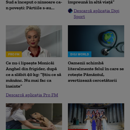
Sud a început o ninsoare ca-
împreună în altă viață”
n povești: Pârtiile s-au...
Descarcă aplicația Digi
Sport
PRO FM
DIGI WORLD
Ce nu-i lipsește Monicăi
Oamenii schimbă
Anghel din frigider, după
literalmente felul în care se
ce a slăbit 40 kg: “Știu ce să
rotește Pământul,
mănânc. Nu mai fac ca
avertizează cercetătorii
înainte”
Descarcă aplicația Pro FM