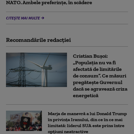
NATO. Ambele preferințe, în scădere
CITEȘTE MAI MULTE
Recomandările redacţiei
Cristian Bușoi:
„Populația nu va fi
afectată de limitările
de consum”. Ce măsuri
pregătește Guvernul
dacă se agravează criza
energetică
Marja de manevră a lui Donald Trump
în privința Iranului, din ce în ce mai
limitată: liderul SUA este prins între
opțiuni neatractive