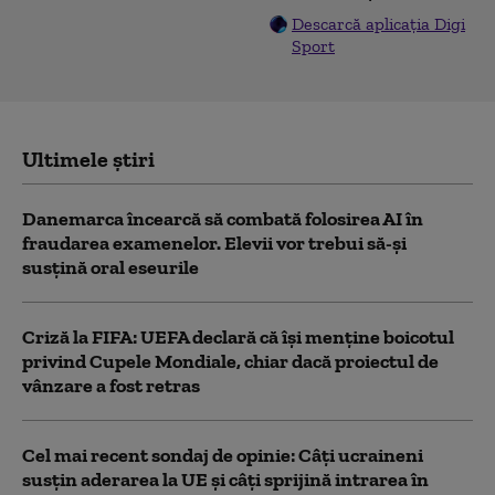
Descarcă aplicația Digi
Sport
Ultimele știri
Danemarca încearcă să combată folosirea AI în
fraudarea examenelor. Elevii vor trebui să-şi
susţină oral eseurile
Criză la FIFA: UEFA declară că îşi menţine boicotul
privind Cupele Mondiale, chiar dacă proiectul de
vânzare a fost retras
Cel mai recent sondaj de opinie: Câți ucraineni
susțin aderarea la UE și câți sprijină intrarea în