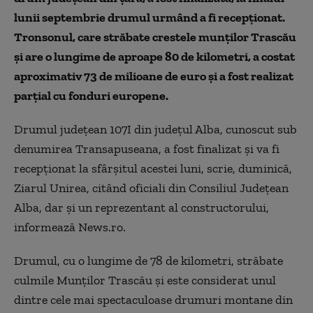
lunii septembrie drumul urmând a fi recepţionat.
Tronsonul, care străbate crestele munţilor Trascău
şi are o lungime de aproape 80 de kilometri, a costat
aproximativ 73 de milioane de euro şi a fost realizat
parţial cu fonduri europene.
Drumul judeţean 107I din judeţul Alba, cunoscut sub
denumirea Transapuseana, a fost finalizat şi va fi
recepţionat la sfârşitul acestei luni, scrie, duminică,
Ziarul Unirea, citând oficiali din Consiliul Judeţean
Alba, dar şi un reprezentant al constructorului,
informează News.ro.
Drumul, cu o lungime de 78 de kilometri, străbate
culmile Munţilor Trascău şi este considerat unul
dintre cele mai spectaculoase drumuri montane din