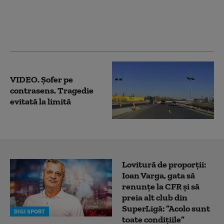
Transapuseana, cel
mai scump drum
județen din România, a
fost recepţionat
VIDEO. Șofer pe
contrasens. Tragedie
evitată la limită
Lovitură de proporții:
Ioan Varga, gata să
renunțe la CFR și să
preia alt club din
SuperLigă: ”Acolo sunt
DIGI SPORT
toate condițiile”