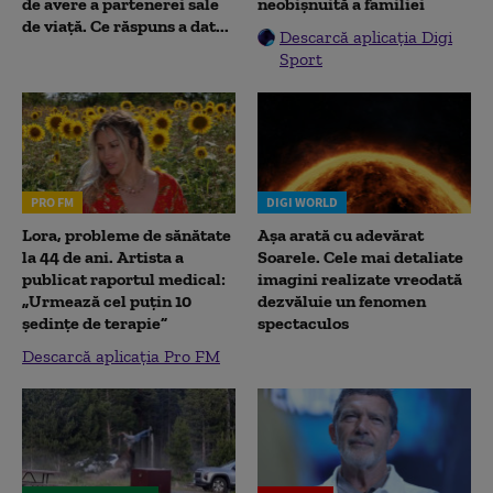
de avere a partenerei sale
neobișnuită a familiei
de viață. Ce răspuns a dat...
Descarcă aplicația Digi
Sport
PRO FM
DIGI WORLD
Lora, probleme de sănătate
Așa arată cu adevărat
la 44 de ani. Artista a
Soarele. Cele mai detaliate
publicat raportul medical:
imagini realizate vreodată
„Urmează cel puțin 10
dezvăluie un fenomen
ședințe de terapie”
spectaculos
Descarcă aplicația Pro FM