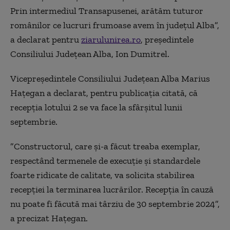
Prin intermediul Transapusenei, arătăm tuturor
românilor ce lucruri frumoase avem în judeţul Alba”,
a declarat pentru
ziarulunirea.ro
, preşedintele
Consiliului Judeţean Alba, Ion Dumitrel.
Vicepreşedintele Consiliului Judeţean Alba Marius
Haţegan a declarat, pentru publicaţia citată, că
recepţia lotului 2 se va face la sfârşitul lunii
septembrie.
”Constructorul, care şi-a făcut treaba exemplar,
respectând termenele de execuţie şi standardele
foarte ridicate de calitate, va solicita stabilirea
recepţiei la terminarea lucrărilor. Recepţia în cauză
nu poate fi făcută mai târziu de 30 septembrie 2024”,
a precizat Haţegan.