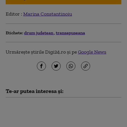
Editor :
Marina Constantinoiu
Etichete:
drum judetean
transapuseana
Urmărește știrile Digi24.ro și pe
Google News
Te-ar putea interesa și:
„E jale”. Povestea celor
șase kilometri de drum
județean, care nu au
fost asfaltați niciodată.