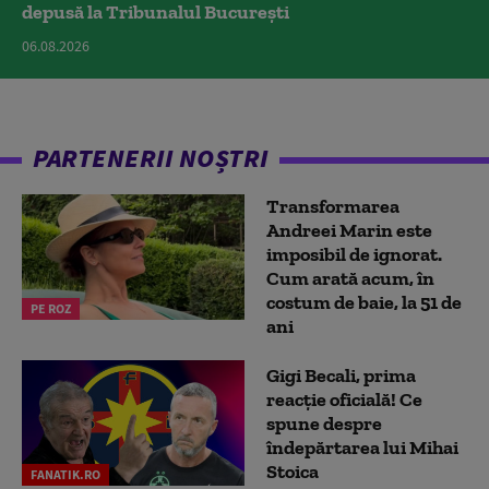
depusă la Tribunalul București
06.08.2026
PARTENERII NOȘTRI
Transformarea
Andreei Marin este
imposibil de ignorat.
Cum arată acum, în
costum de baie, la 51 de
PE ROZ
ani
Gigi Becali, prima
reacție oficială! Ce
spune despre
îndepărtarea lui Mihai
Stoica
FANATIK.RO