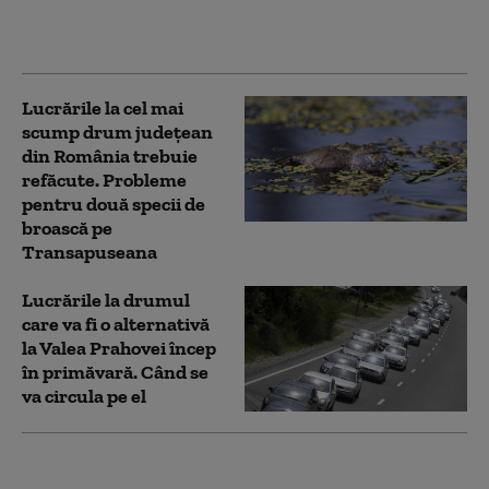
O ambulanță a rămas
împotmolită în noroi
Lucrările la cel mai
scump drum județean
din România trebuie
refăcute. Probleme
pentru două specii de
broască pe
Transapuseana
Lucrările la drumul
care va fi o alternativă
la Valea Prahovei încep
în primăvară. Când se
va circula pe el
Primul lot din