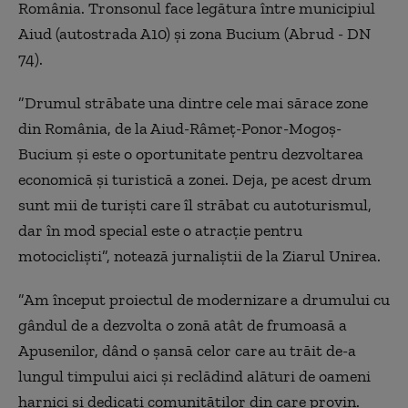
România. Tronsonul face legătura între municipiul
Aiud (autostrada A10) şi zona Bucium (Abrud - DN
74).
”Drumul străbate una dintre cele mai sărace zone
din România, de la Aiud-Râmeţ-Ponor-Mogoş-
Bucium şi este o oportunitate pentru dezvoltarea
economică şi turistică a zonei. Deja, pe acest drum
sunt mii de turişti care îl străbat cu autoturismul,
dar în mod special este o atracţie pentru
motociclişti”, notează jurnaliştii de la Ziarul Unirea.
”Am început proiectul de modernizare a drumului cu
gândul de a dezvolta o zonă atât de frumoasă a
Apusenilor, dând o şansă celor care au trăit de-a
lungul timpului aici şi reclădind alături de oameni
harnici şi dedicaţi comunităţilor din care provin.