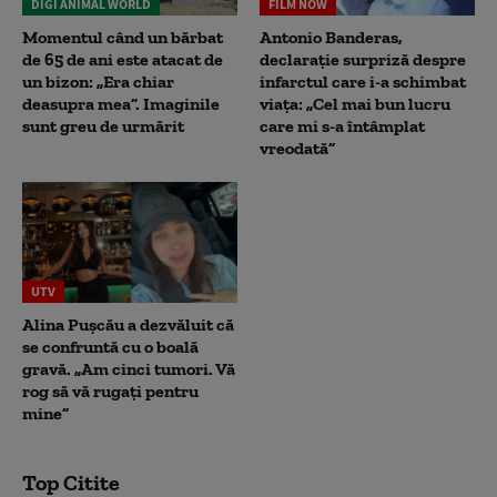
DIGI ANIMAL WORLD
FILM NOW
Momentul când un bărbat
Antonio Banderas,
de 65 de ani este atacat de
declarație surpriză despre
un bizon: „Era chiar
infarctul care i-a schimbat
deasupra mea”. Imaginile
viața: „Cel mai bun lucru
sunt greu de urmărit
care mi s-a întâmplat
vreodată”
UTV
Alina Pușcău a dezvăluit că
se confruntă cu o boală
gravă. „Am cinci tumori. Vă
rog să vă rugați pentru
mine”
Top Citite