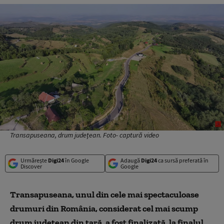
Transapuseana, drum județean. Foto- captură video
Urmărește
Digi24
în Google
Adaugă
Digi24
ca sursă preferată în
Discover
Google
Transapuseana, unul din cele mai spectaculoase
drumuri din România, considerat cel mai scump
drum judeţean din ţară, a fost finalizată, la finalul