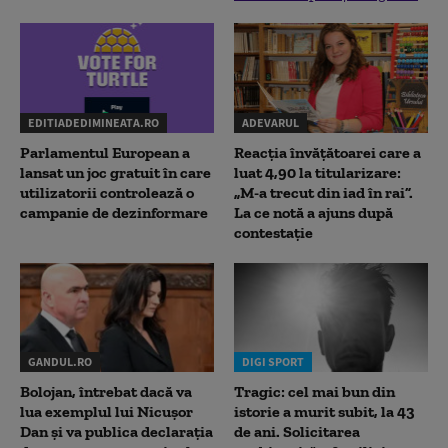
EDITIADEDIMINEATA.RO
ADEVARUL
Parlamentul European a
Reacția învățătoarei care a
lansat un joc gratuit în care
luat 4,90 la titularizare:
utilizatorii controlează o
„M-a trecut din iad în rai”.
campanie de dezinformare
La ce notă a ajuns după
contestație
GANDUL.RO
DIGI SPORT
Bolojan, întrebat dacă va
Tragic: cel mai bun din
lua exemplul lui Nicușor
istorie a murit subit, la 43
Dan și va publica declarația
de ani. Solicitarea