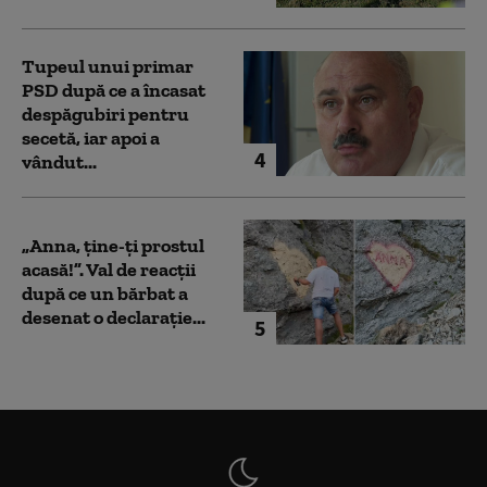
Tupeul unui primar
PSD după ce a încasat
despăgubiri pentru
secetă, iar apoi a
4
vândut...
„Anna, ţine-ţi prostul
acasă!”. Val de reacții
după ce un bărbat a
desenat o declarație...
5