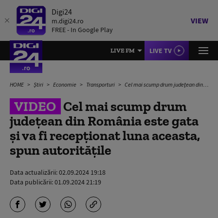
Digi24
VIEW
m.digi24.ro
FREE - In Google Play
LIVE TV
LIVE FM
HOME
Știri
Economie
Transporturi
Cel mai scump drum judeţean din România este gata și va fi recepţionat luna aceasta, spun autoritățile
VIDEO
Cel mai scump drum
judeţean din România este gata
și va fi recepţionat luna aceasta,
spun autoritățile
Data actualizării:
02.09.2024 19:18
Data publicării:
01.09.2024 21:19