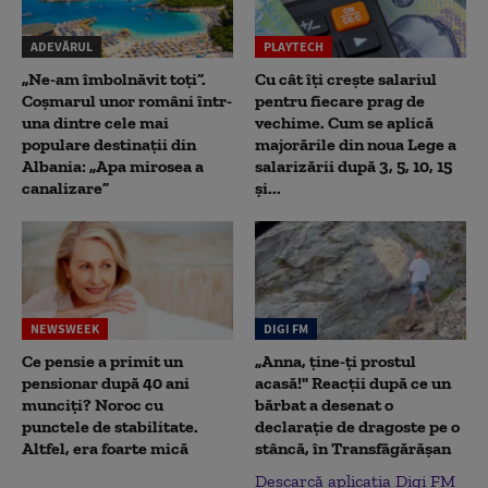
ADEVĂRUL
PLAYTECH
„Ne-am îmbolnăvit toți”.
Cu cât îți crește salariul
Coșmarul unor români într-
pentru fiecare prag de
una dintre cele mai
vechime. Cum se aplică
populare destinații din
majorările din noua Lege a
Albania: „Apa mirosea a
salarizării după 3, 5, 10, 15
canalizare”
și...
NEWSWEEK
DIGI FM
Ce pensie a primit un
„Anna, ţine-ţi prostul
pensionar după 40 ani
acasă!" Reacţii după ce un
munciți? Noroc cu
bărbat a desenat o
punctele de stabilitate.
declaraţie de dragoste pe o
Altfel, era foarte mică
stâncă, în Transfăgărăşan
Descarcă aplicația Digi FM