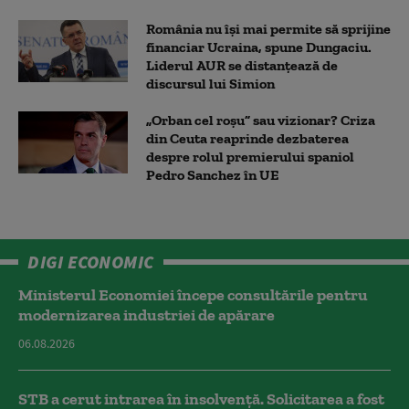
România nu își mai permite să sprijine
financiar Ucraina, spune Dungaciu.
Liderul AUR se distanțează de
discursul lui Simion
„Orban cel roșu” sau vizionar? Criza
din Ceuta reaprinde dezbaterea
despre rolul premierului spaniol
Pedro Sanchez în UE
DIGI ECONOMIC
Ministerul Economiei începe consultările pentru
modernizarea industriei de apărare
06.08.2026
STB a cerut intrarea în insolvență. Solicitarea a fost