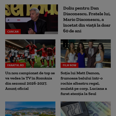
Doliu pentru Dan
Diaconescu. Fratele lui,
Mario Diaconescu, a
încetat din viață la doar
60 de ani
CANCAN
FANATIK.RO
FILM NOW
Un nou campionat de top se
Soția lui Matt Damon,
va vedea la TV în România
frumoasa balului într-o
din sezonul 2026-2027.
rochie albastru regal,
Anunț oficial
mulată pe corp. Luciana a
furat atenția la Seul