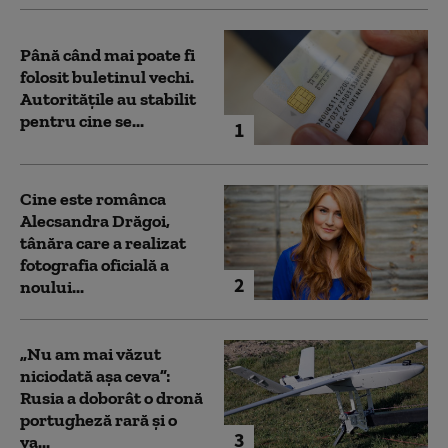
Până când mai poate fi
folosit buletinul vechi.
Autoritățile au stabilit
pentru cine se...
1
Cine este românca
Alecsandra Drăgoi,
tânăra care a realizat
fotografia oficială a
2
noului...
„Nu am mai văzut
niciodată așa ceva”:
Rusia a doborât o dronă
portugheză rară și o
3
va...