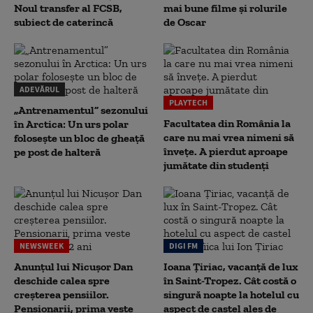
Noul transfer al FCSB,
mai bune filme și rolurile
subiect de caterincă
de Oscar
ADEVĂRUL
PLAYTECH
„Antrenamentul” sezonului
Facultatea din România la
în Arctica: Un urs polar
care nu mai vrea nimeni să
folosește un bloc de gheață
înveţe. A pierdut aproape
pe post de halteră
jumătate din studenţi
NEWSWEEK
DIGI FM
Anunțul lui Nicușor Dan
Ioana Țiriac, vacanță de lux
deschide calea spre
în Saint-Tropez. Cât costă o
creșterea pensiilor.
singură noapte la hotelul cu
Pensionarii, prima veste
aspect de castel ales de