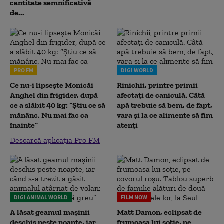
cantitate semnificativă
de...
PRO FM
DIGI WORLD
Ce nu-i lipsește Monicăi
Rinichii, printre primii
Anghel din frigider, după
afectați de caniculă. Câtă
ce a slăbit 40 kg: “Știu ce să
apă trebuie să bem, de fapt,
mănânc. Nu mai fac ca
vara și la ce alimente să fim
înainte”
atenți
Descarcă aplicația Pro FM
DIGI ANIMAL WORLD
FILM NOW
A lăsat geamul mașinii
Matt Damon, eclipsat de
deschis peste noapte, iar
frumoasa lui soție, pe