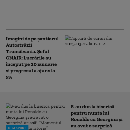
lucrează pe toate
loturile de pe
autostrada
Transilvaniei
Imagini de pe șantierul
Autostrăzii
Transilvania. Șeful
CNAIR: Lucrările au
început pe 20 ianuarie
și progresul a ajuns la
5%
S-au dus la biserică
pentru nunta lui
Ronaldo cu Georgina și
au avut o surpriză
DIGI SPORT