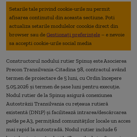
Setarile tale privind cookie-urile nu permit
afisarea continutul din aceasta sectiune. Poti
actualiza setarile modulelor coookie direct din
browser sau de
Gestionați preferințele
– e nevoie
sa accepti cookie-urile social media
Constructorul nodului rutier Spinuş este Asocierea
Precon Transilvania-Citadina 98, contractul având
termen de proiectare de 5 luni, cu Ordin începere
5.05.2026 şi termen de şase luni pentru execuţie.
Nodul rutier de la Spinuş asigură conexiunea
Autostrăzii Transilvania cu reţeaua rutieră
existentă (DN1P) şi facilitează intrarea/descărcarea
pe/de pe A3, permiţând comunităţilor locale un acces
mai rapid la autostradă. Nodul rutier include 6