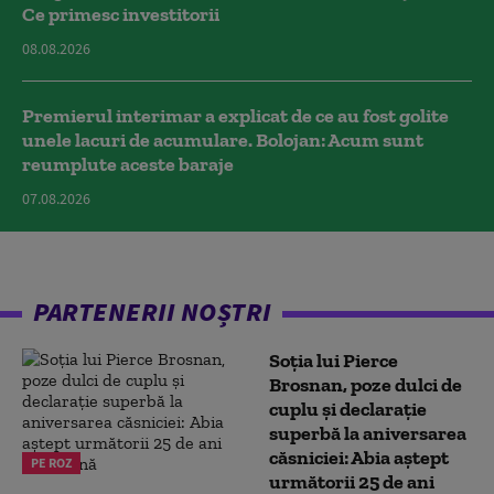
Ce primesc investitorii
08.08.2026
Premierul interimar a explicat de ce au fost golite
unele lacuri de acumulare. Bolojan: Acum sunt
reumplute aceste baraje
07.08.2026
PARTENERII NOȘTRI
Soția lui Pierce
Brosnan, poze dulci de
cuplu și declarație
superbă la aniversarea
căsniciei: Abia aștept
PE ROZ
următorii 25 de ani