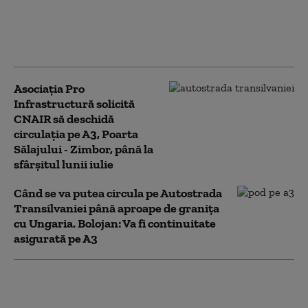
Transilvaniei. Cu cât
întârzie deschiderea
lotului Chiribiș -
Suplacu de Barcău
Asociaţia Pro
Infrastructură solicită
CNAIR să deschidă
circulaţia pe A3, Poarta
Sălajului - Zimbor, până la
sfârşitul lunii iulie
Când se va putea circula pe Autostrada
Transilvaniei până aproape de granița
cu Ungaria. Bolojan: Va fi continuitate
asigurată pe A3
Grindeanu: La 20 de
ani după Bechtel, se