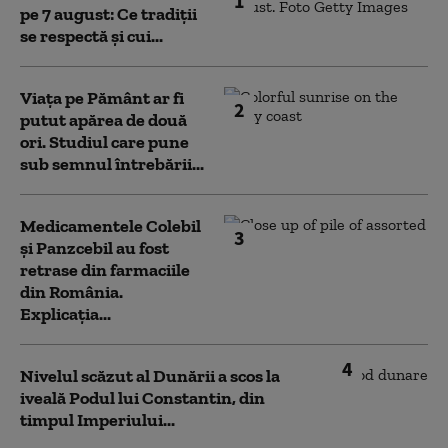
1
pe 7 august: Ce tradiții
se respectă și cui...
Viața pe Pământ ar fi
2
putut apărea de două
ori. Studiul care pune
sub semnul întrebării...
Medicamentele Colebil
3
și Panzcebil au fost
retrase din farmaciile
din România.
Explicația...
4
Nivelul scăzut al Dunării a scos la
iveală Podul lui Constantin, din
timpul Imperiului...