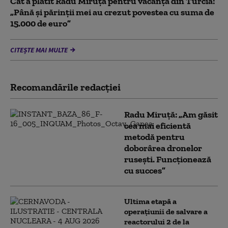
Cât a plătit Radu Miruță pentru vacanța din Turcia:
„Până și părinții mei au crezut povestea cu suma de
15.000 de euro”
CITEȘTE MAI MULTE
Recomandările redacţiei
Radu Miruță: „Am găsit
cea mai eficientă
metodă pentru
doborârea dronelor
rusești. Funcționează
cu succes”
Ultima etapă a
operațiunii de salvare a
reactorului 2 de la