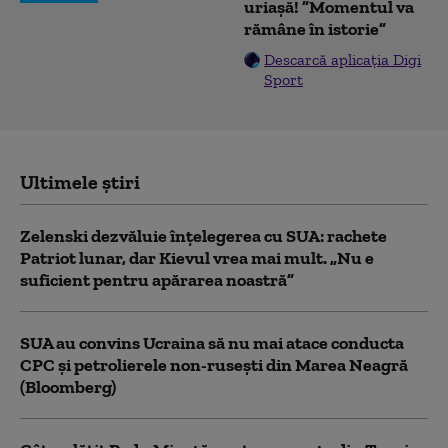
uriașă! ”Momentul va
rămâne în istorie”
Descarcă aplicația Digi
Sport
Ultimele știri
Zelenski dezvăluie înțelegerea cu SUA: rachete
Patriot lunar, dar Kievul vrea mai mult. „Nu e
suficient pentru apărarea noastră”
SUA au convins Ucraina să nu mai atace conducta
CPC şi petrolierele non-ruseşti din Marea Neagră
(Bloomberg)