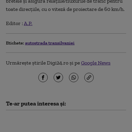
bretele şi asigură relaţiile/fluxurile de trafic pentru
toate direcţiile, cu o viteză de proiectare de 60 km/h.
Editor :
A.P.
Etichete:
autostrada transilvaniei
Urmărește știrile Digi24.ro și pe
Google News
Te-ar putea interesa și:
Încă o amânare pe
Autostrada