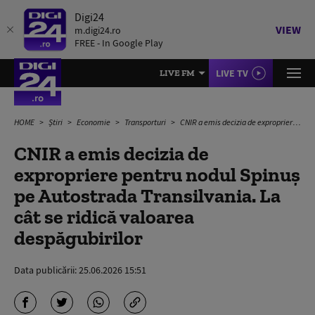
Digi24
VIEW
m.digi24.ro
FREE - In Google Play
LIVE TV
LIVE FM
HOME
Știri
Economie
Transporturi
CNIR a emis decizia de expropriere pentru nodul Spinuş pe Autostrada Transilvania. La cât se ridică valoarea despăgubirilor
CNIR a emis decizia de
expropriere pentru nodul Spinuş
pe Autostrada Transilvania. La
cât se ridică valoarea
despăgubirilor
Data publicării:
25.06.2026 15:51