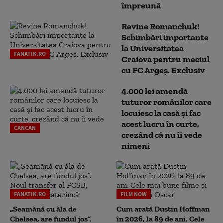
împreună
Revine Romanchuk!
Schimbări importante
la Universitatea
FANATIK.RO
Craiova pentru meciul
cu FC Argeş. Exclusiv
4.000 lei amendă
tuturor românilor care
locuiesc la casă și fac
acest lucru în curte,
CANCAN
crezând că nu îi vede
nimeni
FANATIK.RO
FILM NOW
„Seamănă cu ăla de
Cum arată Dustin Hoffman
Chelsea, are fundul jos”.
în 2026, la 89 de ani. Cele