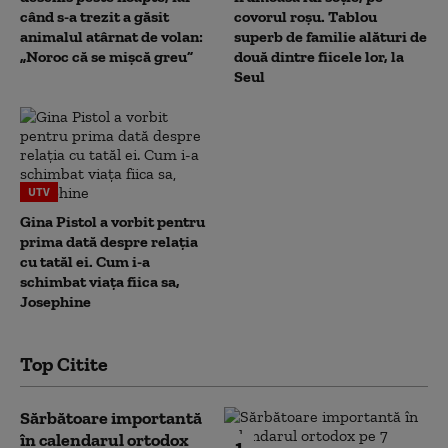
când s-a trezit a găsit
covorul roșu. Tablou
animalul atârnat de volan:
superb de familie alături de
„Noroc că se mișcă greu”
două dintre fiicele lor, la
Seul
UTV
Gina Pistol a vorbit pentru
prima dată despre relația
cu tatăl ei. Cum i-a
schimbat viața fiica sa,
Josephine
Top Citite
Sărbătoare importantă
în calendarul ortodox