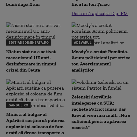
bună după 2 ani
fiica lui Ion Țiriac
Descarcă aplicația Digi FM
EDITIADEDIMINEATA.RO
ADEVARUL
Niciun stat nu a activat
Moody’s a cruțat România.
mecanismul UE anti-
Acum politicienii pot strica
dezinformare în timpul
tot. Avertismentul
crizei din Ceuta
analiștilor
Zelenski dezvăluie
înțelegerea cu SUA:
GANDUL.RO
rachete Patriot lunar, dar
Ministrul bulgar al
Kievul vrea mai mult. „Nu e
Apărării susține că puterea
suficient pentru apărarea
exploziei și coloana de fum
noastră”
arată că drona transporta o